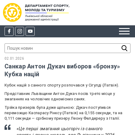
02.01.2026
Санкар Антон Дукач виборов «бронзу»
Кубка націй
Кубок націй з санного спорту розпочався у Сігулді (Латвія
).
Представник Львівщини Антон Дукач посів третє місце у
змаганнях на чоловічих одномісних санях.
Трійка призерів була дуже щільною: Дукач поступився
переможцю Каспарасу Рінксу (Латвія) на 0,155 секунди, та на
0,111 секунди — срібному призеру Леону Фелдереру з Італії.
«Це перші змагання цьогоріч із санного
спорту, і перша медаль для Львівщини у 2026-