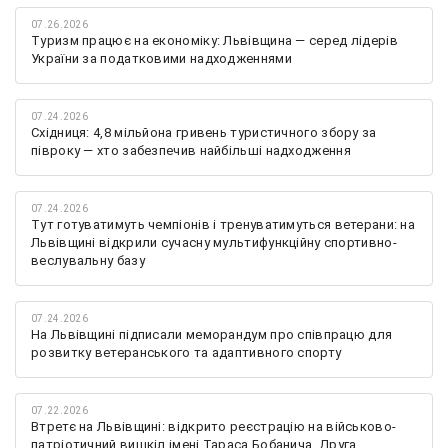
07.26.2026
Туризм працює на економіку: Львівщина — серед лідерів
України за податковими надходженнями
07.24.2026
Східниця: 4,8 мільйона гривень туристичного збору за
півроку — хто забезпечив найбільші надходження
07.24.2026
Тут готуватимуть чемпіонів і тренуватимуться ветерани: на
Львівщині відкрили сучасну мультифункційну спортивно-
веслувальну базу
07.24.2026
На Львівщині підписали меморандум про співпрацю для
розвитку ветеранського та адаптивного спорту
07.22.2026
Втретє на Львівщині: відкрито реєстрацію на військово-
патріотичний вишкіл імені Тараса Бобанича, Друга