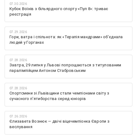
07.30.2026
Кубок Воїнів з більярдного спорту «Пул 8»: триває
реєстрація
07.29.2026
Гори, ватра і спільнота: як «Терапія мандрами» об’єднала
людей у Горганах
07.28.2026
Завтра, 29 липня у Львові попрощаються з титулованим
паралімпійцем Антоном Стабровським
07.28.2026
Спортсмени зі Львівщини стали чемпіонами світу з
сучасного п'ятиборства серед юніорів
07.26.2026
Єлизавета Вознюк — двічі віцечемпіонка Європи з
веслування