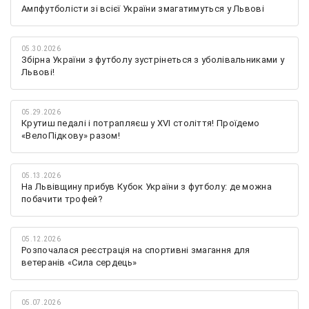
Ампфутболісти зі всієї України змагатимуться у Львові
05.30.2026
Збірна України з футболу зустрінеться з уболівальниками у
Львові!
05.29.2026
Крутиш педалі і потрапляєш у XVI століття! Проїдемо
«ВелоПідкову» разом!
05.13.2026
На Львівщину прибув Кубок України з футболу: де можна
побачити трофей?
05.12.2026
Розпочалася реєстрація на спортивні змагання для
ветеранів «Сила сердець»
05.07.2026