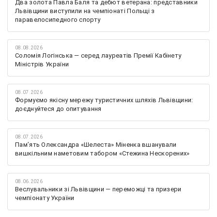
Два золота Павла Баля та дебют ветерана: представники
Львівщини виступили на чемпіонаті Польщі з
паравелосипедного спорту
08.08.2026
Соломія Логінська — серед лауреатів Премії Кабінету
Міністрів України
08.07.2026
Формуємо якісну мережу туристичних шляхів Львівщини:
доєднуйтеся до опитування
08.07.2026
Памʼять Олександра «Шелеста» Міненка вшанували
вишкільним наметовим табором «Стежина Нескорених»
08.06.2026
Веслувальники зі Львівщини — переможці та призери
чемпіонату України