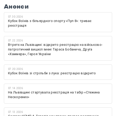
Анонси
07.30.2026
Кубок Воїнів з більярдного спорту «Пул 8»: триває
реєстрація
07.22.2026
Втретє на Львівщині: відкрито реєстрацію на військово-
патріотичний вишкіл імені Тараса Бобанича, Друга
«Хаммера», Героя України
07.20.2026
Кубок Воїнів зі стрільби з лука: реєстрацію відкрито
07.14.2026
На Львівщині стартувала реєстрація на табір «Стежина
Нескорених»
07.13.2026