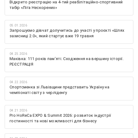
Відкрито реєстрацію на 4-тий реабілітаційно-спортивний
табір «Ліга Нескорених»
05.01.2026
Запрошуємо дівчат долучитись до участі у проєкті «Шлях
захисниці 2.0», який стартує вже 19 травня
04.25.2026
Маківка: 111 років пам’яті. Сходження на вершину історії.
РЕЄСТРАЦІЯ
04.22.2026
Спортсменка зі Львівщини представить Україну на
чемпіонаті світу з черліденгу
04.21.2026
Pro HoReCa EXPO & Summit 2026: розвиток індустрії
гостинності та нові можливості для бізнесу