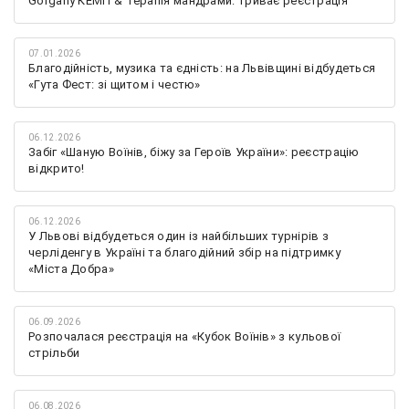
Gorgany КЕМП & Терапія мандрами: триває реєстрація
07.01.2026
Благодійність, музика та єдність: на Львівщині відбудеться
«Гута Фест: зі щитом і честю»
06.12.2026
Забіг «Шаную Воїнів, біжу за Героїв України»: реєстрацію
відкрито!
06.12.2026
У Львові відбудеться один із найбільших турнірів з
черліденгу в Україні та благодійний збір на підтримку
«Міста Добра»
06.09.2026
Розпочалася реєстрація на «Кубок Воїнів» з кульової
стрільби
06.08.2026