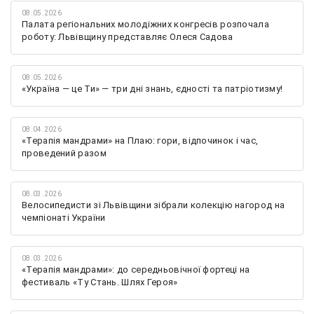
08.05.2026
Палата регіональних молодіжних конгресів розпочала
роботу: Львівщину представляє Олеся Садова
08.05.2026
«Україна — це Ти» — три дні знань, єдності та патріотизму!
08.04.2026
«Терапія мандрами» на Плаю: гори, відпочинок і час,
проведений разом
08.03.2026
Велосипедисти зі Львівщини зібрали колекцію нагород на
чемпіонаті України
08.03.2026
«Терапія мандрами»: до середньовічної фортеці на
фестиваль «Ту Стань. Шлях Героя»