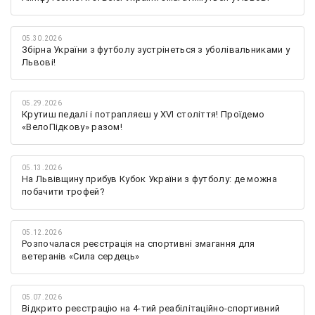
05.30.2026
Збірна України з футболу зустрінеться з уболівальниками у
Львові!
05.29.2026
Крутиш педалі і потрапляєш у XVI століття! Проїдемо
«ВелоПідкову» разом!
05.13.2026
На Львівщину прибув Кубок України з футболу: де можна
побачити трофей?
05.12.2026
Розпочалася реєстрація на спортивні змагання для
ветеранів «Сила сердець»
05.07.2026
Відкрито реєстрацію на 4-тий реабілітаційно-спортивний