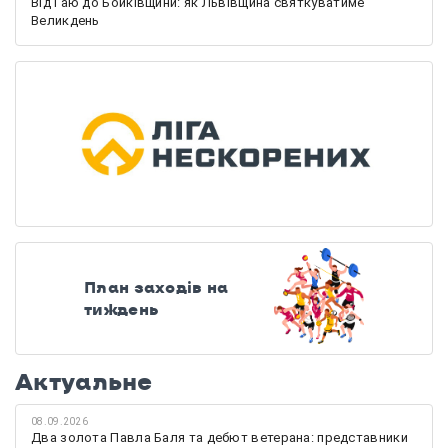
Від Гаю до Бойківщини: як Львівщина святкуватиме
Великдень
План заходів на
тиждень
Актуальне
08.09.2026
Два золота Павла Баля та дебют ветерана: представники