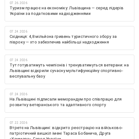
07.26.2026
Туризм працює на економіку: Львівщина — серед лідерів
України за податковими надходженнями
07.24.2026
Східниця: 4,8 мільйона гривень туристичного збору за
півроку — хто забезпечив найбільші надходження
07.24.2026
Тут готуватимуть чемпіонів і тренуватимуться ветерани: на
Львівщині відкрили сучасну мультифункційну спортивно-
веслувальну базу
07.24.2026
На Львівщині підписали меморандум про співпрацю для
розвитку ветеранського та адаптивного спорту
07.22.2026
Втретє на Львівщині: відкрито реєстрацію на військово-
патріотичний вишкіл імені Тараса Бобанича, Друга
«Хаммера», Героя України