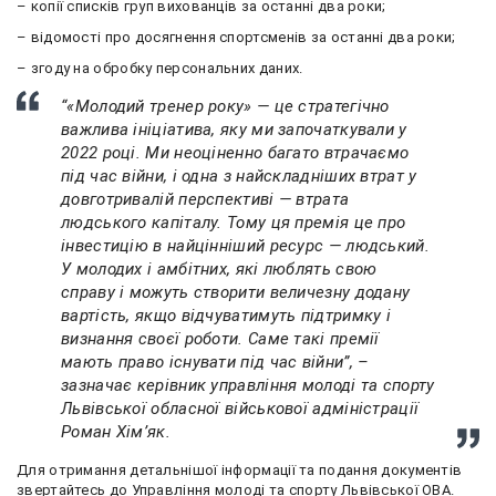
– копії списків груп вихованців за останні два роки;
– відомості про досягнення спортсменів за останні два роки;
– згоду на обробку персональних даних.
“«Молодий тренер року» — це стратегічно
важлива ініціатива, яку ми започаткували у
2022 році. Ми неоціненно багато втрачаємо
під час війни, і одна з найскладніших втрат у
довготривалій перспективі — втрата
людського капіталу. Тому ця премія це про
інвестицію в найцінніший ресурс — людський.
У молодих і амбітних, які люблять свою
справу і можуть створити величезну додану
вартість, якщо відчуватимуть підтримку і
визнання своєї роботи. Саме такі премії
мають право існувати під час війни”, –
зазначає керівник управління молоді та спорту
Львівської обласної військової адміністрації
Роман Хімʼяк.
Для отримання детальнішої інформації та подання документів
звертайтесь до Управління молоді та спорту Львівської ОВА.