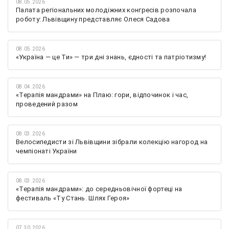
08.05.2026
Палата регіональних молодіжних конгресів розпочала
роботу: Львівщину представляє Олеся Садова
08.05.2026
«Україна — це Ти» — три дні знань, єдності та патріотизму!
08.04.2026
«Терапія мандрами» на Плаю: гори, відпочинок і час,
проведений разом
08.03.2026
Велосипедисти зі Львівщини зібрали колекцію нагород на
чемпіонаті України
08.03.2026
«Терапія мандрами»: до середньовічної фортеці на
фестиваль «Ту Стань. Шлях Героя»
07.30.2026