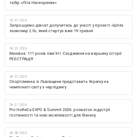
табір «Ліга Нескорених»
05.01.2026
Запрошуємо дівчат долучитись до участі у проєкті «Шлях
захисниці 2.0», який стартує вже 19 травня
04.25.2026
Маківка: 111 років пам’яті. Сходження на вершину історії.
РЕЄСТРАЦІЯ
04.22.2026
Спортсменка зі Львівщини представить Україну на
чемпіонаті світу з черліденгу
04.21.2026
Pro HoReCa EXPO & Summit 2026: розвиток індустрії
гостинності та нові можливості для бізнесу
04.08.2026