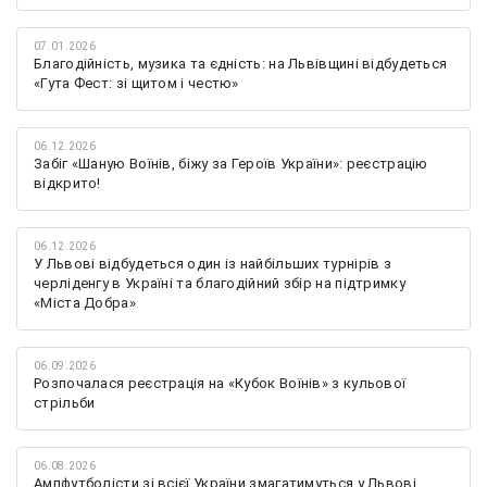
07.01.2026
Благодійність, музика та єдність: на Львівщині відбудеться
«Гута Фест: зі щитом і честю»
06.12.2026
Забіг «Шаную Воїнів, біжу за Героїв України»: реєстрацію
відкрито!
06.12.2026
У Львові відбудеться один із найбільших турнірів з
черліденгу в Україні та благодійний збір на підтримку
«Міста Добра»
06.09.2026
Розпочалася реєстрація на «Кубок Воїнів» з кульової
стрільби
06.08.2026
Ампфутболісти зі всієї України змагатимуться у Львові