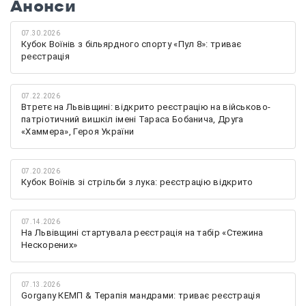
Анонси
07.30.2026
Кубок Воїнів з більярдного спорту «Пул 8»: триває
реєстрація
07.22.2026
Втретє на Львівщині: відкрито реєстрацію на військово-
патріотичний вишкіл імені Тараса Бобанича, Друга
«Хаммера», Героя України
07.20.2026
Кубок Воїнів зі стрільби з лука: реєстрацію відкрито
07.14.2026
На Львівщині стартувала реєстрація на табір «Стежина
Нескорених»
07.13.2026
Gorgany КЕМП & Терапія мандрами: триває реєстрація