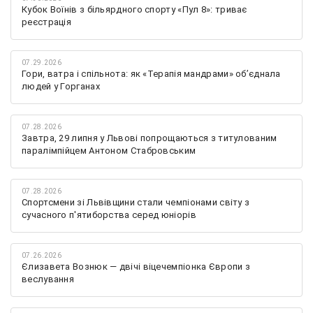
Кубок Воїнів з більярдного спорту «Пул 8»: триває
реєстрація
07.29.2026
Гори, ватра і спільнота: як «Терапія мандрами» об’єднала
людей у Горганах
07.28.2026
Завтра, 29 липня у Львові попрощаються з титулованим
паралімпійцем Антоном Стабровським
07.28.2026
Спортсмени зі Львівщини стали чемпіонами світу з
сучасного п'ятиборства серед юніорів
07.26.2026
Єлизавета Вознюк — двічі віцечемпіонка Європи з
веслування