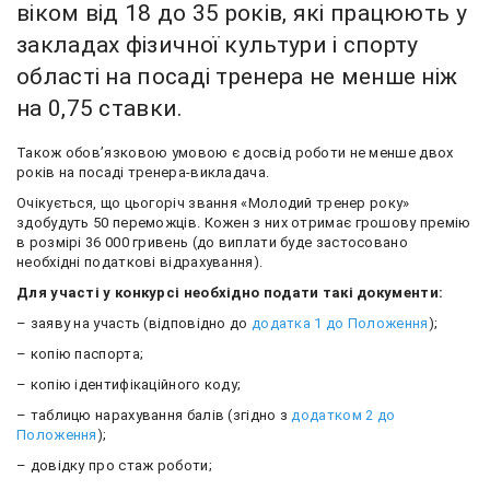
віком від 18 до 35 років, які працюють у
закладах фізичної культури і спорту
області на посаді тренера не менше ніж
на 0,75 ставки.
Також обов’язковою умовою є досвід роботи не менше двох
років на посаді тренера-викладача.
Очікується, що цьогоріч звання «Молодий тренер року»
здобудуть 50 переможців. Кожен з них отримає грошову премію
в розмірі 36 000 гривень (до виплати буде застосовано
необхідні податкові відрахування).
Для участі у конкурсі необхідно подати такі документи:
– заяву на участь (відповідно до
додатка 1 до Положення
);
– копію паспорта;
– копію ідентифікаційного коду;
– таблицю нарахування балів (згідно з
додатком 2 до
Положення
);
– довідку про стаж роботи;