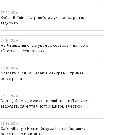
07.20.2026
Кубок Воїнів зі стрільби з лука: реєстрацію
відкрито
07.14.2026
На Львівщині стартувала реєстрація на табір
«Стежина Нескорених»
07.13.2026
Gorgany КЕМП & Терапія мандрами: триває
реєстрація
07.01.2026
Благодійність, музика та єдність: на Львівщині
відбудеться «Гута Фест: зі щитом і честю»
06.12.2026
Забіг «Шаную Воїнів, біжу за Героїв України»:
реєстрацію відкрито!