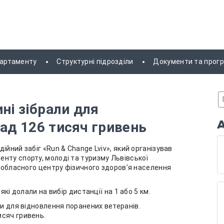
партаменту
Структурні підрозділи
Документи та прог
ині зібрали для
над 126 тисяч гривень
йний забіг «Run & Change Lviv», який організував
нту спорту, молоді та туризму Львівської
о обласного центру фізичного здоров’я населення
які долали на вибір дистанції на 1 або 5 км.
ти для відновлення поранених ветеранів.
исяч гривень.