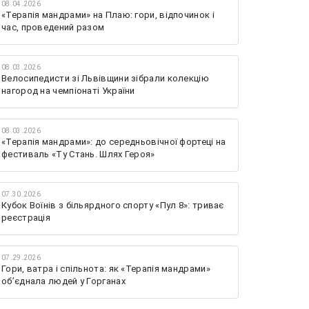
08.04.2026
«Терапія мандрами» на Плаю: гори, відпочинок і
час, проведений разом
08.03.2026
Велосипедисти зі Львівщини зібрали колекцію
нагород на чемпіонаті України
08.03.2026
«Терапія мандрами»: до середньовічної фортеці на
фестиваль «Ту Стань. Шлях Героя»
07.30.2026
Кубок Воїнів з більярдного спорту «Пул 8»: триває
реєстрація
07.29.2026
Гори, ватра і спільнота: як «Терапія мандрами»
об’єднала людей у Горганах