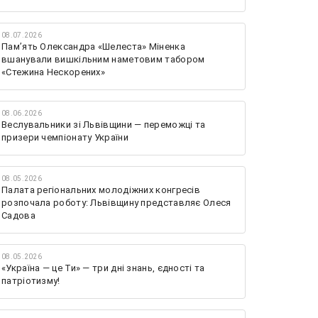
08.07.2026
Памʼять Олександра «Шелеста» Міненка
вшанували вишкільним наметовим табором
«Стежина Нескорених»
08.06.2026
Веслувальники зі Львівщини — переможці та
призери чемпіонату України
08.05.2026
Палата регіональних молодіжних конгресів
розпочала роботу: Львівщину представляє Олеся
Садова
08.05.2026
«Україна — це Ти» — три дні знань, єдності та
патріотизму!