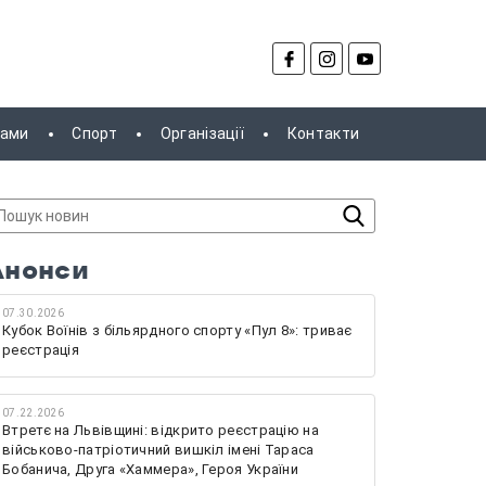
рами
Спорт
Організації
Контакти
Анонси
07.30.2026
Кубок Воїнів з більярдного спорту «Пул 8»: триває
реєстрація
07.22.2026
Втретє на Львівщині: відкрито реєстрацію на
військово-патріотичний вишкіл імені Тараса
Бобанича, Друга «Хаммера», Героя України