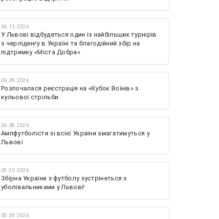
06.12.2026
У Львові відбудеться один із найбільших турнірів
з черліденгу в Україні та благодійний збір на
підтримку «Міста Добра»
06.09.2026
Розпочалася реєстрація на «Кубок Воїнів» з
кульової стрільби
06.08.2026
Ампфутболісти зі всієї України змагатимуться у
Львові
05.30.2026
Збірна України з футболу зустрінеться з
уболівальниками у Львові!
05.29.2026