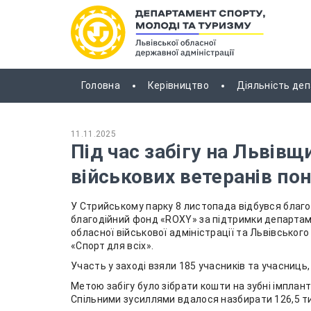
Головна
Керівництво
Діяльність де
11.11.2025
Під час забігу на Львівщ
військових ветеранів по
У Стрийському парку 8 листопада відбувся благоді
благодійний фонд «ROXY» за підтримки департаме
обласної військової адміністрації та Львівськог
«Спорт для всіх».
Участь у заході взяли 185 учасників та учасниць, 
Метою забігу було зібрати кошти на зубні імплан
Спільними зусиллями вдалося назбирати 126,5 т