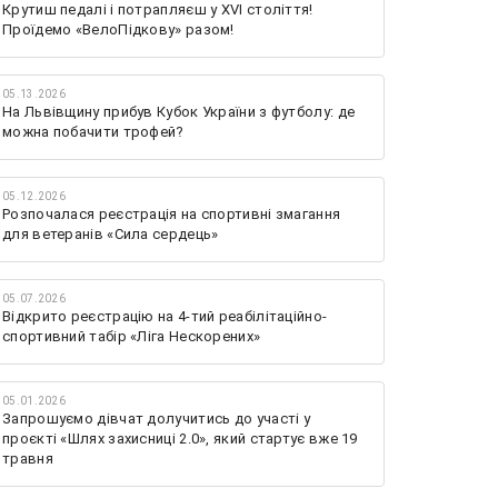
Крутиш педалі і потрапляєш у XVI століття!
Проїдемо «ВелоПідкову» разом!
05.13.2026
На Львівщину прибув Кубок України з футболу: де
можна побачити трофей?
05.12.2026
Розпочалася реєстрація на спортивні змагання
для ветеранів «Сила сердець»
05.07.2026
Відкрито реєстрацію на 4-тий реабілітаційно-
спортивний табір «Ліга Нескорених»
05.01.2026
Запрошуємо дівчат долучитись до участі у
проєкті «Шлях захисниці 2.0», який стартує вже 19
травня