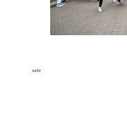
забіг