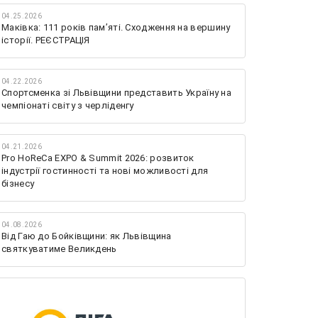
04.25.2026
Маківка: 111 років пам’яті. Сходження на вершину
історії. РЕЄСТРАЦІЯ
04.22.2026
Спортсменка зі Львівщини представить Україну на
чемпіонаті світу з черліденгу
04.21.2026
Pro HoReCa EXPO & Summit 2026: розвиток
індустрії гостинності та нові можливості для
бізнесу
04.08.2026
Від Гаю до Бойківщини: як Львівщина
святкуватиме Великдень