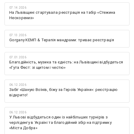
07.14.2026
На Львівщині стартувала реєстрація на табір «Стежина
Нескорених»
07.13.2026
Gorgany КЕМП & Терапія мандрами: триває реєстрація
07.01.2026
Благодійність, музика та єдність: на Львівщині відбудеться
«Гута Фест: зі щитом і честю»
06.12.2026
Забіг «Шаную Воїнів, біжу за Героїв України»: реєстрацію
відкрито!
06.12.2026
У Львові відбудеться один із найбільших турнірів з
черліденгу в Україні та благодійний збір на підтримку
«Міста Добра»