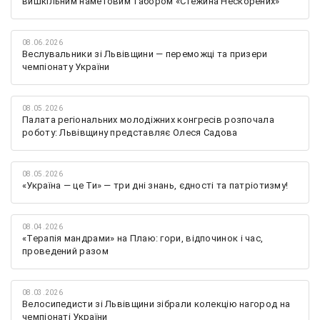
вишкільним наметовим табором «Стежина Нескорених»
08.06.2026
Веслувальники зі Львівщини — переможці та призери
чемпіонату України
08.05.2026
Палата регіональних молодіжних конгресів розпочала
роботу: Львівщину представляє Олеся Садова
08.05.2026
«Україна — це Ти» — три дні знань, єдності та патріотизму!
08.04.2026
«Терапія мандрами» на Плаю: гори, відпочинок і час,
проведений разом
08.03.2026
Велосипедисти зі Львівщини зібрали колекцію нагород на
чемпіонаті України