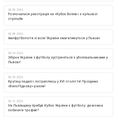
06.09.2026
Розпочалася реєстрація на «Кубок Воїнів» з кульової
стрільби
06.08.2026
Ампфутболісти зі всієї України змагатимуться у Львові
05.30.2026
Збірна України з футболу зустрінеться з уболівальниками у
Львові!
05.29.2026
Крутиш педалі і потрапляєш у XVI століття! Проїдемо
«ВелоПідкову» разом!
05.13.2026
На Львівщину прибув Кубок України з футболу: де можна
побачити трофей?