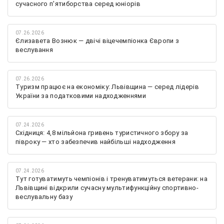
сучасного п'ятиборства серед юніорів
07.26.2026
Єлизавета Вознюк — двічі віцечемпіонка Європи з
веслування
07.26.2026
Туризм працює на економіку: Львівщина — серед лідерів
України за податковими надходженнями
07.24.2026
Східниця: 4,8 мільйона гривень туристичного збору за
півроку — хто забезпечив найбільші надходження
07.24.2026
Тут готуватимуть чемпіонів і тренуватимуться ветерани: на
Львівщині відкрили сучасну мультифункційну спортивно-
веслувальну базу