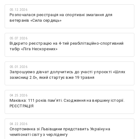
05.12.2026
Розпочалася реєстрація на спортивні змагання для
ветеранів «Сила сердець»
05.07.2026
Відкрито реєстрацію на 4-тий реабілітаційно-спортивний
табір «Ліга Нескорених»
05.01.2026
Запрошуємо дівчат долучитись до участі у проєкті «Шлях
захисниці 2.0», який стартує вже 19 травня
04.25.2026
Маківка: 111 років пам’яті. Сходження на вершину історії.
РЕЄСТРАЦІЯ
04.22.2026
Спортсменка зі Львівщини представить Україну на
чемпіонаті світу з черліденгу