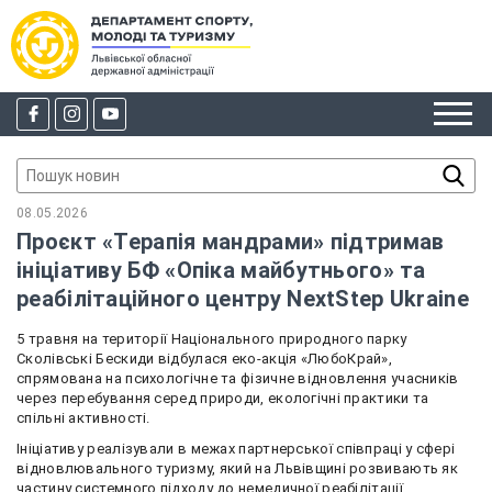
08.05.2026
Проєкт «Терапія мандрами» підтримав
ініціативу БФ «Опіка майбутнього» та
реабілітаційного центру NextStep Ukraine
5 травня на території Національного природного парку
Сколівські Бескиди відбулася еко-акція «ЛюбоКрай»,
спрямована на психологічне та фізичне відновлення учасників
через перебування серед природи, екологічні практики та
спільні активності.
Ініціативу реалізували в межах партнерської співпраці у сфері
відновлювального туризму, який на Львівщині розвивають як
частину системного підходу до немедичної реабілітації