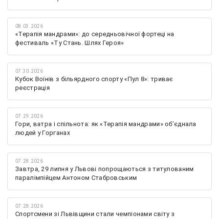
08.03.2026
«Терапія мандрами»: до середньовічної фортеці на
фестиваль «Ту Стань. Шлях Героя»
07.30.2026
Кубок Воїнів з більярдного спорту «Пул 8»: триває
реєстрація
07.29.2026
Гори, ватра і спільнота: як «Терапія мандрами» об’єднала
людей у Горганах
07.28.2026
Завтра, 29 липня у Львові попрощаються з титулованим
паралімпійцем Антоном Стабровським
07.28.2026
Спортсмени зі Львівщини стали чемпіонами світу з