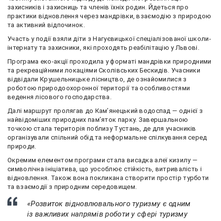
захисників і захисниць та членів їхніх родин. Йдеться про
практики відновлення через мандрівки, взаємодію з природою
та активний відпочинок.
Участь у події взяли діти з Нагуєвицької спеціалізованої школи-
інтернату та захисники, які проходять реабілітацію у Львові.
Програма еко-акції проходила у форматі мандрівки природними
та рекреаційними локаціями Сколівських Бескидів. Учасники
відвідали Крушельницьке лісництво, де ознайомилися з
роботою природоохоронної території та особливостями
ведення лісового господарства.
Далі маршрут пролягав до Кам’янецький водоспад — однієї з
найвідоміших природних пам’яток парку. Завершальною
точкою стала територія поблизу Тустань, де для учасників
організували спільний обід та неформальне спілкування серед
природи.
Окремим елементом програми стала висадка алеї кизилу —
символічна ініціатива, що уособлює стійкість, витривалість і
відновлення. Також вона покликана створити простір турботи
та взаємодії з природним середовищем.
«Розвиток відновлювального туризму є одним
із важливих напрямів роботи у сфері туризму