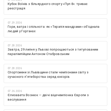
Кубок Воїнів з більярдного спорту «Пул 8»: триває
реєстрація
07.29.2026
Гори, ватра і спільнота: як «Терапія мандрами» об’єднала
людей у Горганах
07.28.2026
Завтра, 29 липня у Львові попрощаються з титулованим
паралімпійцем Антоном Стабровським
07.28.2026
Спортсмени зі Львівщини стали чемпіонами світу з
сучасного п'ятиборства серед юніорів
07.26.2026
Єлизавета Вознюк — двічі віцечемпіонка Європи з
веслування