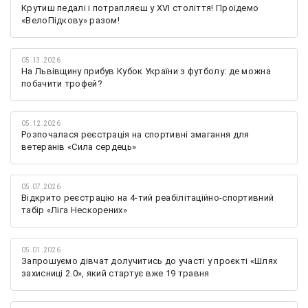
Крутиш педалі і потрапляєш у XVI століття! Проїдемо
«ВелоПідкову» разом!
05.13.2026
На Львівщину прибув Кубок України з футболу: де можна
побачити трофей?
05.12.2026
Розпочалася реєстрація на спортивні змагання для
ветеранів «Сила сердець»
05.07.2026
Відкрито реєстрацію на 4-тий реабілітаційно-спортивний
табір «Ліга Нескорених»
05.01.2026
Запрошуємо дівчат долучитись до участі у проєкті «Шлях
захисниці 2.0», який стартує вже 19 травня