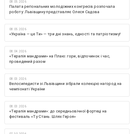
08.05.2026
Палата регіональних молодіжних конгресів розпочала
роботу: Львівщину представляє Олеся Садова
08.05.2026
«Україна — це Ти» — три дні знань, єдності та патріотизму!
08.04.2026
«Терапія мандрами» на Плаю: гори, відпочинок і час,
проведений разом
08.03.2026
Велосипедисти зі Львівщини зібрали колекцію нагород на
чемпіонаті України
08.03.2026
«Терапія мандрами»: до середньовічної фортеці на
фестиваль «Ту Стань. Шлях Героя»
07.30.2026