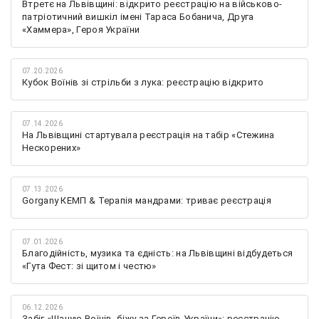
Втретє на Львівщині: відкрито реєстрацію на військово-
патріотичний вишкіл імені Тараса Бобанича, Друга
«Хаммера», Героя України
07.20.2026
Кубок Воїнів зі стрільби з лука: реєстрацію відкрито
07.14.2026
На Львівщині стартувала реєстрація на табір «Стежина
Нескорених»
07.13.2026
Gorgany КЕМП & Терапія мандрами: триває реєстрація
07.01.2026
Благодійність, музика та єдність: на Львівщині відбудеться
«Гута Фест: зі щитом і честю»
06.12.2026
Забіг «Шаную Воїнів, біжу за Героїв України»: реєстрацію