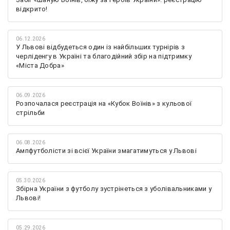
відкрито!
06.12.2026
У Львові відбудеться один із найбільших турнірів з
черліденгу в Україні та благодійний збір на підтримку
«Міста Добра»
06.09.2026
Розпочалася реєстрація на «Кубок Воїнів» з кульової
стрільби
06.08.2026
Ампфутболісти зі всієї України змагатимуться у Львові
05.30.2026
Збірна України з футболу зустрінеться з уболівальниками у
Львові!
05.29.2026