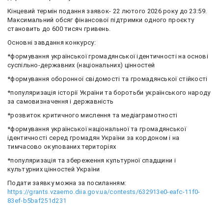
Кінцевий термін подання заявок- 22 лютого 2026 року до 23:59.
Максимальний обсяг фінансової підтримки одного проєкту
становить до 600 тисяч гривень.
Основні завдання конкурсу:
*формування української громадянської ідентичності на основі
суспільно-державних (національних) цінностей
*формування оборонної свідомості та громадянської стійкості
*популяризація історії України та боротьби українського народу
за самовизначення і державність
*розвиток критичного мислення та медіаграмотності
*формування української національної та громадянської
ідентичності серед громадян України за кордоном і на
тимчасово окупованих територіях
*популяризація та збереження культурної спадщини і
культурних цінностей України
Подати заявку можна за посиланням:
https://grants.vzaemo.diia.gov.ua/contests/632913e0-eafc-11f0-
83ef-b5baf251d231