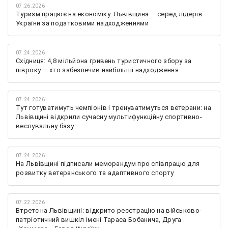
07.26.2026
Туризм працює на економіку: Львівщина — серед лідерів
України за податковими надходженнями
07.24.2026
Східниця: 4,8 мільйона гривень туристичного збору за
півроку — хто забезпечив найбільші надходження
07.24.2026
Тут готуватимуть чемпіонів і тренуватимуться ветерани: на
Львівщині відкрили сучасну мультифункційну спортивно-
веслувальну базу
07.24.2026
На Львівщині підписали меморандум про співпрацю для
розвитку ветеранського та адаптивного спорту
07.22.2026
Втретє на Львівщині: відкрито реєстрацію на військово-
патріотичний вишкіл імені Тараса Бобанича, Друга