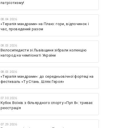
патріотизму!
08.04.2026
«Терапія мандрами» на Плаю: гори, відпочинок і
час, проведений разом
08.03.2026
Велосипедисти зі Львівщини зібрали колекцію
нагород на чемпіонаті України
08.03.2026
«Терапія мандрами»: до середньовічної фортеці на
фестиваль «Ту Стань. Шлях Героя»
07.30.2026
Кубок Воїнів з більярдного спорту «Пул 8»: триває
реєстрація
07.29.2026