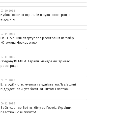
07.20.2026
Кубок Воїнів зі стрільби з лука: реєстрацію
відкрито
07.14.2026
На Львівщині стартувала реєстрація на табір
«Стежина Нескорених»
07.13.2026
Gorgany КЕМП & Терапія мандрами: триває
реєстрація
07.01.2026
Благодійність, музика та єдність: на Львівщині
відбудеться «Гута Фест: зі щитом і честю»
06.12.2026
Забіг «Шаную Воїнів, біжу за Героїв України»:
реєстрацію відкрито!