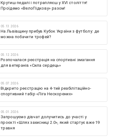
Крутиш педалі і потрапляєш у XVI століття!
Проїдемо «ВелоПідкову» разом!
05.13.2026
На Львівщину прибув Кубок України з футболу: де
можна побачити трофей?
05.12.2026
Розпочалася реєстрація на спортивні змагання
для ветеранів «Сила сердець»
05.07.2026
Відкрито реєстрацію на 4-тий реабілітаційно-
спортивний табір «Ліга Нескорених»
05.01.2026
Запрошуємо дівчат долучитись до участі у
проєкті «Шлях захисниці 2.0», який стартує вже 19
травня