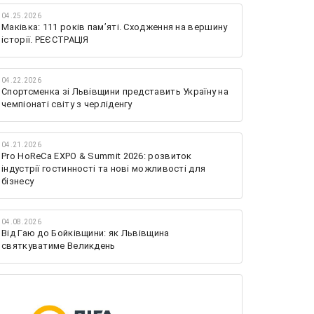
04.25.2026
Маківка: 111 років пам’яті. Сходження на вершину
історії. РЕЄСТРАЦІЯ
04.22.2026
Спортсменка зі Львівщини представить Україну на
чемпіонаті світу з черліденгу
04.21.2026
Pro HoReCa EXPO & Summit 2026: розвиток
індустрії гостинності та нові можливості для
бізнесу
04.08.2026
Від Гаю до Бойківщини: як Львівщина
святкуватиме Великдень