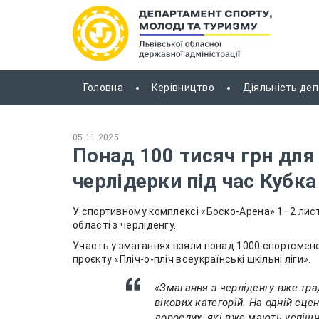
Головна
Керівництво
Діяльність де
05.11.2025
Понад 100 тисяч грн для
черлідерки під час Кубк
У спортивному комплексі «Боско-Арена» 1–2 лист
області з черліденгу.
Участь у змаганнях взяли понад 1000 спортсмено
проєкту «Пліч-о-пліч всеукраїнські шкільні ліги».
«Змагання з черліденгу вже тра
вікових категорій. На одній сцен
дорослих, які вже мають успішн