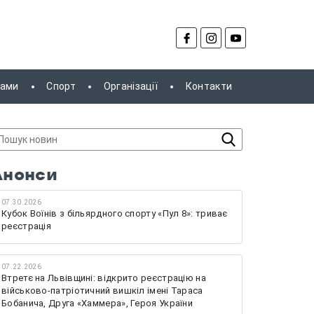
рами
Спорт
Організації
Контакти
Анонси
07.30.2026
Кубок Воїнів з більярдного спорту «Пул 8»: триває
реєстрація
07.22.2026
Втретє на Львівщині: відкрито реєстрацію на
військово-патріотичний вишкіл імені Тараса
Бобанича, Друга «Хаммера», Героя України