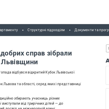
партаменту
Структурні підрозділи
Документи та прог
 добрих справ зібрали
а Львівщини
опада відбувся відкритий Кубок Львівської
к Львова та області, серед яких і представниці
диційно збирають учасниць різних
і виступали від трирічних дітей — до
ий досвід на міжнародній арені.