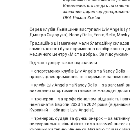
Впевнений, що це дає натхнення
зазначив директор департаменту
ОВА Роман Хімʼяк.
Серед клубів Львівщини виступали Lviv Angels (у
Дмитра Сидорука), Nancy Dolls, Fenix, Bella, Mavky
Традиційно ці змагання мали благодійну складову.
замість квітів) була спрямована на збір коштів д
медичного центру «Міста добра». За підсумками з
Під час турніру також відзначили:
спортсменок клубів Lviv Angels та Nancy Dolls 
працю, цілеспрямованість і перемоги на чемпіон
клуби Lviv Angels та Nancy Dolls — за вагомий 
виховання спортсменів і високі міжнародні досяг
тренерок — за професіоналізм, відданість і ваг
чемпіонатів Європи 2023 та 2024 років (відзнаки
Куракіній — обидві з Lviv Angels);
тренерок, суддів та функціонерок — за активну 
всеукраїнські шкільні ліги» та за вагомий внесок 
Куракіну, Катерину Зінченко, Наталію Слимак, Ві