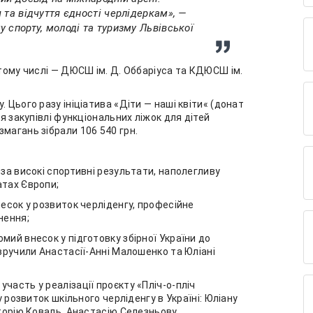
 та відчуття єдності черлідеркам», —
 спорту, молоді та туризму Львівської
 тому числі — ДЮСШ ім. Д. Оббаріуса та КДЮСШ ім.
.
 Цього разу ініціатива «Діти — наші квіти« (донат
ля закупівлі функціональних ліжок для дітей
магань зібрали 106 540 грн.
— за високі спортивні результати, наполегливу
атах Європи;
внесок у розвиток черліденгу, професійне
нення;
омий внесок у підготовку збірної України до
 вручили Анастасії-Анні Малошенко та Юліані
участь у реалізації проєкту «Пліч-о-пліч
у розвиток шкільного черліденгу в Україні: Юліану
кторію Коваль, Анастасію Селезньову.