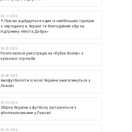
06.12.2026
У Львові відбудеться один із найбільших турнірів
з черліденгу в Україні та благодійний збір на
підтримку «Міста Добра»
06.09.2026
Розпочалася реєстрація на «Кубок Воїнів» з
кульової стрільби
06.08.2026
Ампфутболісти зі всієї України змагатимуться у
Львові
05.30.2026
Збірна України з футболу зустрінеться з
уболівальниками у Львові!
05.29.2026