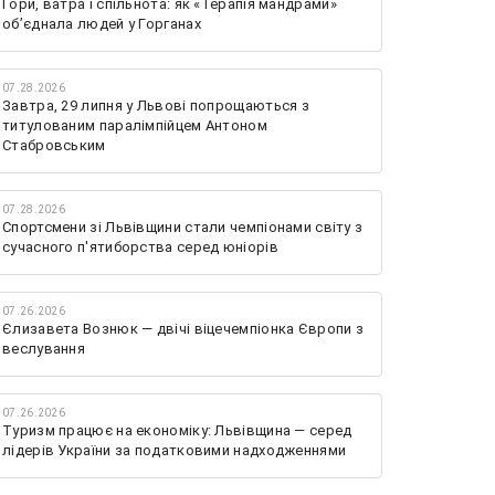
Гори, ватра і спільнота: як «Терапія мандрами»
об’єднала людей у Горганах
07.28.2026
Завтра, 29 липня у Львові попрощаються з
титулованим паралімпійцем Антоном
Стабровським
07.28.2026
Спортсмени зі Львівщини стали чемпіонами світу з
сучасного п'ятиборства серед юніорів
07.26.2026
Єлизавета Вознюк — двічі віцечемпіонка Європи з
веслування
07.26.2026
Туризм працює на економіку: Львівщина — серед
лідерів України за податковими надходженнями