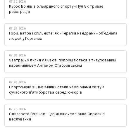
07.30.2026
Кубок Воїнів з більярдного спорту «Пул 8»: триває
реєстрація
07.29.2026
Гори, ватра і спільнота: як «Терапія мандрами» об’єднала
людей у Горганах
07.28.2026
Завтра, 29 липня у Львові попрощаються з титулованим
паралімпійцем Антоном Стабровським
07.28.2026
Спортсмени зі Львівщини стали чемпіонами світу з
сучасного п'ятиборства серед юніорів
07.26.2026
Єлизавета Вознюк — двічі віцечемпіонка Європи з
веслування