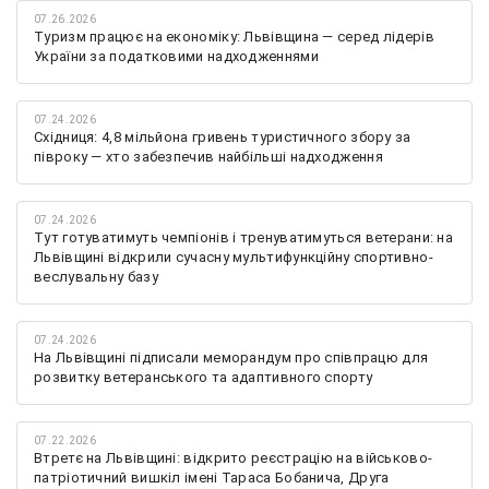
07.26.2026
Туризм працює на економіку: Львівщина — серед лідерів
України за податковими надходженнями
07.24.2026
Східниця: 4,8 мільйона гривень туристичного збору за
півроку — хто забезпечив найбільші надходження
07.24.2026
Тут готуватимуть чемпіонів і тренуватимуться ветерани: на
Львівщині відкрили сучасну мультифункційну спортивно-
веслувальну базу
07.24.2026
На Львівщині підписали меморандум про співпрацю для
розвитку ветеранського та адаптивного спорту
07.22.2026
Втретє на Львівщині: відкрито реєстрацію на військово-
патріотичний вишкіл імені Тараса Бобанича, Друга