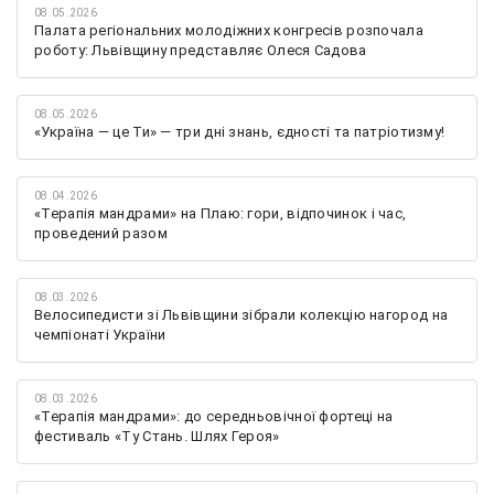
08.05.2026
Палата регіональних молодіжних конгресів розпочала
роботу: Львівщину представляє Олеся Садова
08.05.2026
«Україна — це Ти» — три дні знань, єдності та патріотизму!
08.04.2026
«Терапія мандрами» на Плаю: гори, відпочинок і час,
проведений разом
08.03.2026
Велосипедисти зі Львівщини зібрали колекцію нагород на
чемпіонаті України
08.03.2026
«Терапія мандрами»: до середньовічної фортеці на
фестиваль «Ту Стань. Шлях Героя»