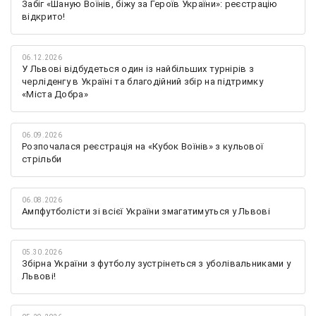
Забіг «Шаную Воїнів, біжу за Героїв України»: реєстрацію
відкрито!
06.12.2026
У Львові відбудеться один із найбільших турнірів з
черліденгу в Україні та благодійний збір на підтримку
«Міста Добра»
06.09.2026
Розпочалася реєстрація на «Кубок Воїнів» з кульової
стрільби
06.08.2026
Ампфутболісти зі всієї України змагатимуться у Львові
05.30.2026
Збірна України з футболу зустрінеться з уболівальниками у
Львові!