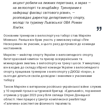
акцент робили на лижних перегонах, а зараз —
на велоспорті та хендбайку. Тренерами є
найкращі фахівці світового рівня», —
розповідає директор департаменту спорту,
молоді та туризму Львівської ОВА Роман
Хімʼяк.
Основним тренером з велоспорту на таборі став Маркіян
Міхенько. Раніше він брав участь у зимовому заїзді «Ліги
Нескорених» як учасник, а цього разу долучився до команди
наставників.
Маркіян — майстер спорту України з велосипедного спорту,
багаторазовий чемпіон та призер всеукраїнських та
міжнародних змагань з велоспорту на треку і шосе. У минулому
він входив до складу збірної команди України з велосипедного
спорту, працював тренером з велоспорту у ДЮСШ «Іскра», а
сьогодні ділиться своїм досвідом і знаннями з учасниками
табору.
Також Маркіян є ветераном російсько-української війни: служив
у 10 окремій гірсько-штурмовій бригаді «Едельвейс», поранення
отримав у грудні 2023 року біля селища Спірне Донецької
області. Нині працює у Центрі комплексної реабілітації
«Галичина» асистентом фізичного терапевта.