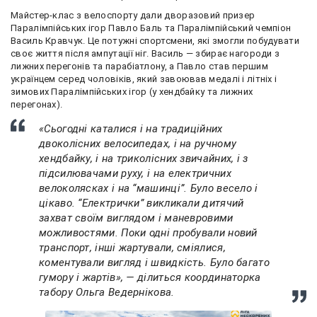
Майстер-клас з велоспорту дали дворазовий призер
Паралімпійських ігор Павло Баль та Паралімпійський чемпіон
Василь Кравчук. Це потужні спортсмени, які змогли побудувати
своє життя після ампутації ніг. Василь — збирає нагороди з
лижних перегонів та парабіатлону, а Павло став першим
українцем серед чоловіків, який завоював медалі і літніх і
зимових Паралімпійських ігор (у хендбайку та лижних
перегонах).
«Сьогодні каталися і на традиційних
двоколісних велосипедах, і на ручному
хендбайку, і на триколісних звичайних, і з
підсилювачами руху, і на електричних
велоколясках і на “машинці”. Було весело і
цікаво. “Електрички” викликали дитячий
захват своїм виглядом і маневровими
можливостями. Поки одні пробували новий
транспорт, інші жартували, сміялися,
коментували вигляд і швидкість. Було багато
гумору і жартів», — ділиться координаторка
табору Ольга Ведернікова.