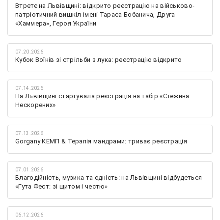
Втретє на Львівщині: відкрито реєстрацію на військово-
патріотичний вишкіл імені Тараса Бобанича, Друга
«Хаммера», Героя України
07.20.2026
Кубок Воїнів зі стрільби з лука: реєстрацію відкрито
07.14.2026
На Львівщині стартувала реєстрація на табір «Стежина
Нескорених»
07.13.2026
Gorgany КЕМП & Терапія мандрами: триває реєстрація
07.01.2026
Благодійність, музика та єдність: на Львівщині відбудеться
«Гута Фест: зі щитом і честю»
06.12.2026