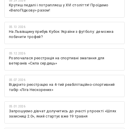
05.29.2026
Крутиш педалі і потрапляєш у XVI століття! Проїдемо
«ВелоПідкову» разом!
05.13.2026
На Львівщину прибув Кубок України з футболу: де можна
побачити трофей?
05.12.2026
Розпочалася реєстрація на спортивні змагання для
ветеранів «Сила сердець»
05.07.2026
Відкрито реєстрацію на 4-тий реабілітаційно-спортивний
табір «Ліга Нескорених»
05.01.2026
Запрошуємо дівчат долучитись до участі у проєкті «Шлях
захисниці 2.0», який стартує вже 19 травня