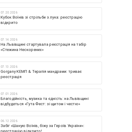
07.20.2026
Кубок Воїнів зі стрільби з лука: реєстрацію
відкрито
07.14.2026
На Львівщині стартувала реєстрація на табір
«Стежина Нескорених»
07.13.2026
Gorgany КЕМП & Терапія мандрами: триває
реєстрація
07.01.2026
Благодійність, музика та єдність: на Львівщині
відбудеться «Гута Фест: зі щитом і честю»
06.12.2026
Забіг «Шаную Воїнів, біжу за Героїв України»:
реєстрацію відкрито!