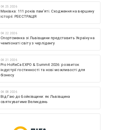
04.25.2026
Маківка: 111 років пам’яті. Сходження на вершину
історії. РЕЄСТРАЦІЯ
04.22.2026
Спортсменка зі Львівщини представить Україну на
чемпіонаті світу з черліденгу
04.21.2026
Pro HoReCa EXPO & Summit 2026: розвиток
індустрії гостинності та нові можливості для
бізнесу
04.08.2026
Від Гаю до Бойківщини: як Львівщина
святкуватиме Великдень