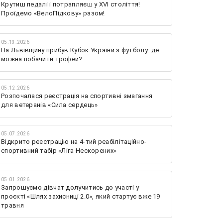
Крутиш педалі і потрапляєш у XVI століття!
Проїдемо «ВелоПідкову» разом!
05.13.2026
На Львівщину прибув Кубок України з футболу: де
можна побачити трофей?
05.12.2026
Розпочалася реєстрація на спортивні змагання
для ветеранів «Сила сердець»
05.07.2026
Відкрито реєстрацію на 4-тий реабілітаційно-
спортивний табір «Ліга Нескорених»
05.01.2026
Запрошуємо дівчат долучитись до участі у
проєкті «Шлях захисниці 2.0», який стартує вже 19
травня