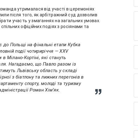
команда утрималася від участі в церемоніях
или після того, як арбітражний суд дозволив
брати участь у змаганнях на загальних умовах.
 спільних офіційних подіях з росіянами та
є до Польщі на фінальні етапи Кубка
ловній події чотириріччя — XXV
в Мілано-Кортіні, які стануть
ля. Нагадаємо, що Павло разом із
имуть Львівську область у складі
ірної з біатлону та лижних перегонів в
партаменту спорту, молоді та туризму
адміністрації Роман Хімʼяк.