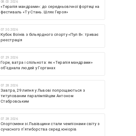
08.03.2026
«Терапія мандрами»: до середньовічної фортеці на
фестиваль «Ту Стань. Шлях Героя»
07.30.2026
Кубок Воїнів з більярдного спорту «Пул 8»: триває
реєстрація
07.29.2026
Гори, ватра і спільнота: як «Терапія мандрами»
об’єднала людей у Горганах
07.28.2026
Завтра, 29 липня у Львові попрощаються з
титулованим паралімпійцем Антоном
Стабровським
07.28.2026
Спортсмени зі Львівщини стали чемпіонами світу з
сучасного п'ятиборства серед юніорів