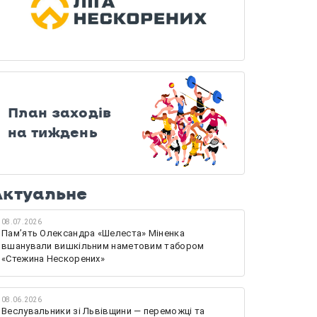
План заходів
на тиждень
Актуальне
08.07.2026
Памʼять Олександра «Шелеста» Міненка
вшанували вишкільним наметовим табором
«Стежина Нескорених»
08.06.2026
Веслувальники зі Львівщини — переможці та