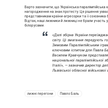
Варто зазначити, що Українська паралімпійська 
нагородження на знак протесту. Це рішення ухвал
представникам країни-агресорки та її союзника 
Відтак, наші лижники й лижниці не брали участь у
білорусами.
«Далі збірна України переїжджа
світу. Ці змагання передують го
Зимовим Паралімпійським іграм 
ключовим іспитом для Павла Ба
Василем Кравчуком представлят
національної паралімпійської зб
Італії», — зазначив директор де
Львівської обласної військової 
лижні перегони
Павло Баль