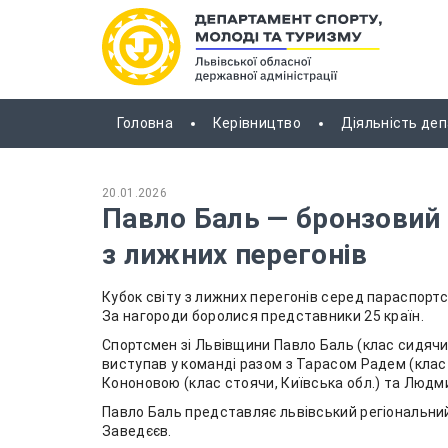
Головна
Керівництво
Діяльність де
20.01.2026
Павло Баль — бронзовий 
з лижних перегонів
Кубок світу з лижних перегонів серед параспортс
За нагороди боролися представники 25 країн.
Спортсмен зі Львівщини Павло Баль (клас сидячи)
виступав у команді разом з Тарасом Радем (клас
Кононовою (клас стоячи, Київська обл.) та Людми
Павло Баль представляє львівський регіональний
Заведєєв.