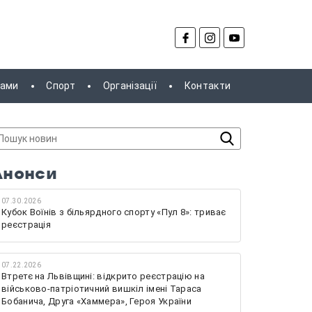
рами
Спорт
Організації
Контакти
Анонси
07.30.2026
Кубок Воїнів з більярдного спорту «Пул 8»: триває
реєстрація
07.22.2026
Втретє на Львівщині: відкрито реєстрацію на
військово-патріотичний вишкіл імені Тараса
Бобанича, Друга «Хаммера», Героя України