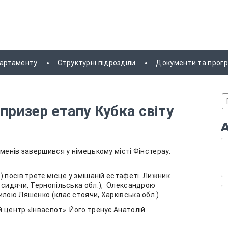
партаменту
Структурні підрозділи
Документи та прог
призер етапу Кубка світу
менів завершився у німецькому місті Фінстерау.
 посів третє місце у змішаній естафеті. Лижник
 сидячи, Тернопільська обл.), Олександрою
лою Ляшенко (клас стоячи, Харківська обл.).
 центр «Інваспот». Його тренує Анатолій