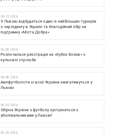
06.12.2026
У Львові відбудеться один із найбільших турнірів
з черліденгу в Україні та благодійний збір на
підтримку «Міста Добра»
06.09.2026
Розпочалася реєстрація на «Кубок Воїнів» з
кульової стрільби
06.08.2026
Ампфутболісти зі всієї України змагатимуться у
Львові
05.30.2026
Збірна України з футболу зустрінеться з
уболівальниками у Львові!
05.29.2026