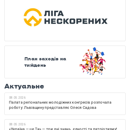
План заходів на
тиждень
Актуальне
08.05.2026
Палата регіональних молодіжних конгресів розпочала
роботу: Львівщину представляє Олеся Садова
08.05.2026
«Україна — це Ти» — три дні знань, єдності та патріотизму!