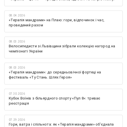
08.04.2026
«Терапія мандрами» на Плаю: гори, відпочинок і час,
проведений разом
08.03.2026
Велосипедисти зі Львівщини зібрали колекцію нагород на
чемпіонаті України
08.03.2026
«Терапія мандрами»: до середньовічної фортеці на
фестиваль «Ту Стань. Шлях Героя»
07.30.2026
Кубок Воїнів з більярдного спорту «Пул 8»: триває
реєстрація
07.29.2026
Гори, ватра і спільнота: як «Терапія мандрами» об’єднала