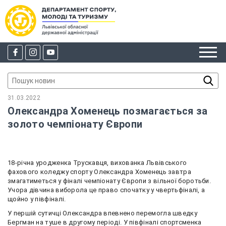
31.03.2022
Олександра Хоменець позмагається за
золото чемпіонату Європи
18-річна
уродженка Трускавця, вихованка Львівського
фахового коледжу спорту Олександра Хоменець завтра
змагатиметься у фіналі
чемпіонату Європи з вільної боротьби.
Учора дівчина виборола це право спочатку у чвертьфіналі, а
щойно у півфіналі.
У першій сутичці
Олександра впевнено перемогла шведку
Бергман на туше в другому періоді.
У півфіналі спортсменка