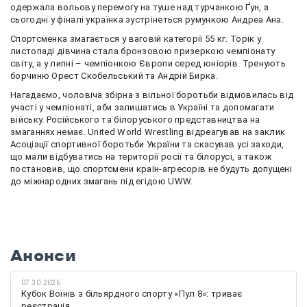
одержала вольову перемогу на туше над турчанкою Ґун, а
сьогодні у фіналі українка зустрінеться румункою Андреа Ана.
Спортсменка змагається у ваговій категорії 55 кг.
Торік у
листопаді дівчина стала бронзовою призеркою чемпіонату
світу, а у липні –
чемпіонкою Європи серед юніорів. Тренують
борчиню
Орест Скобельський та Андрій Бирка.
Нагадаємо, чоловіча збірна з вільної боротьби відмовилась від
участі у чемпіонаті, аби залишатись в Україні та допомагати
війську.
Російського та білоруського представництва на
змаганнях немає. United World Wrestling відреагував на заклик
Асоціації спортивної боротьби України та скасував усі заходи,
що мали відбуватись на території росії та білорусі, а також
постановив, що спортсмени країн-агресорів не будуть допущені
до міжнародних змагань під егідою UWW.
Анонси
07.30.2026
Кубок Воїнів з більярдного спорту «Пул 8»: триває
реєстрація