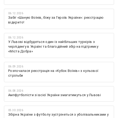
06.12.2026
Забіг «Шаную Воїнів, біжу за Героїв України»: реєстрацію
відкрито!
06.12.2026
У Львові відбудеться один із найбільших турнірів з
черліденгу в Україні та благодійний збір на підтримку
«Міста Добра»
06.09.2026
Розпочалася реєстрація на «Кубок Воїнів» з кульової
стрільби
06.08.2026
Ампфутболісти зі всієї України змагатимуться у Львові
05.30.2026
Збірна України з футболу зустрінеться з уболівальниками у