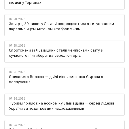
людей у Горганах
07.28.2026
Завтра, 29 липня у Львові попрощаються з титулованим
паралімпійцем Антоном Стабровським
07.28.2026
Спортсмени зі Львівщини стали чемпіонами світу з
сучасного п'ятиборства серед юніорів
07.26.2026
Єлизавета Вознюк — двічі віцечемпіонка Європи з
веслування
07.26.2026
Туризм працює на економіку: Львівщина — серед лідерів
України за податковими надходженнями
07.24.2026