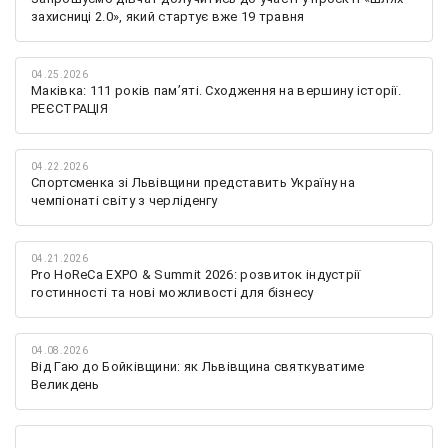
захисниці 2.0», який стартує вже 19 травня
04.25.2026
Маківка: 111 років пам’яті. Сходження на вершину історії.
РЕЄСТРАЦІЯ
04.22.2026
Спортсменка зі Львівщини представить Україну на
чемпіонаті світу з черліденгу
04.21.2026
Pro HoReCa EXPO & Summit 2026: розвиток індустрії
гостинності та нові можливості для бізнесу
04.08.2026
Від Гаю до Бойківщини: як Львівщина святкуватиме
Великдень