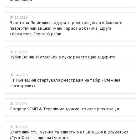
07.22.2026
Втретє на Львівщині: відкрито реєстрацію на військово-
патріотичний вишкіл імені Тараса Бобанича, Друга
«Хаммера», Героя України
07.20.2026
Кубок Воїнів зі стрільби з лука: реєстрацію відкрито
07.14.2026
На Львівщині стартувала реєстрація на табір «Стежина
Нескорених»
07.13.2026
Gorgany КЕМП & Терапія мандрами: триває реєстрація
07.01.2026
Благодійність, музика та єдність: на Львівщині відбудеться
«Гута Фест: зі щитом і честю»