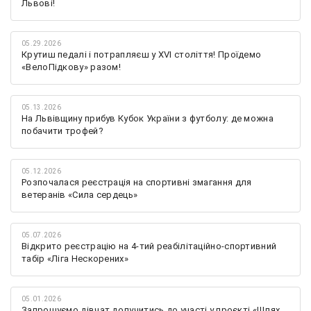
Львові!
05.29.2026
Крутиш педалі і потрапляєш у XVI століття! Проїдемо
«ВелоПідкову» разом!
05.13.2026
На Львівщину прибув Кубок України з футболу: де можна
побачити трофей?
05.12.2026
Розпочалася реєстрація на спортивні змагання для
ветеранів «Сила сердець»
05.07.2026
Відкрито реєстрацію на 4-тий реабілітаційно-спортивний
табір «Ліга Нескорених»
05.01.2026
Запрошуємо дівчат долучитись до участі у проєкті «Шлях