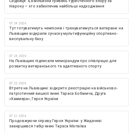
Східниця: 4,8 мільйона гривень туристичного збору за
півроку — хто забезпечив найбільші надходження
07.24.2026
Тут готуватимуть чемпіонів і тренуватимуться ветерани: на
Львівщині відкрили сучасну мультифункційну спортивно-
веслувальну базу
07.24.2026
На Львівщині підписали меморандум про співпрацю для
розвитку ветеранського та адаптивного спорту
07.22.2026
Втретє на Львівщині: відкрито реєстрацію на військово-
патріотичний вишкіл імені Тараса Бобанича, Друга
«Хаммера», Героя України
07.21.2026
Продовжуючи справу Героя України: у Жидачеві
завершився табір імені Тараса Матвіїва