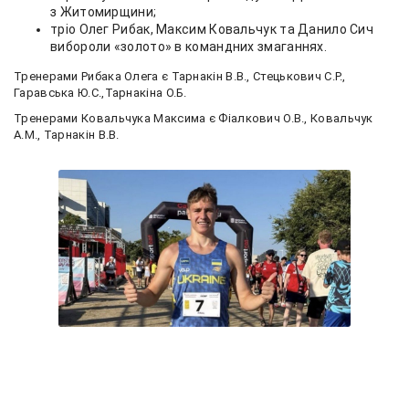
з Житомирщини;
тріо Олег Рибак, Максим Ковальчук та Данило Сич
вибороли «золото» в командних змаганнях.
Тренерами Рибака Олега є Тарнакін В.В., Стецькович С.Р.,
Гаравська Ю.С.,Тарнакіна О.Б.
Тренерами Ковальчука Максима є Фіалкович О.В., Ковальчук
А.М., Тарнакін В.В.