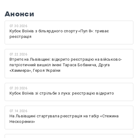
Анонси
07.30.2026
Кубок Воїнів з більярдного спорту «Пул 8»: триває
реєстрація
07.22.2026
Втретє на Львівщині: відкрито реєстрацію на військово-
патріотичний вишкіл імені Тараса Бобанича, Друга
«Хаммера», Героя України
07.20.2026
Кубок Воїнів зі стрільби з лука: реєстрацію відкрито
07.14.2026
На Львівщині стартувала реєстрація на табір «Стежина
Нескорених»