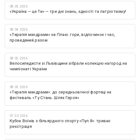
08.05.2026
«Україна — це Ти» — три дні знань, єдності та патріотизму!
08.04.2026
«Терапія мандрами» на Плаю: гори, відпочинок і час,
проведений разом
08.03.2026
Велосипедисти зі Львівщини зібрали колекцію нагород на
чемпіонаті України
08.03.2026
«Терапія мандрами»: до середньовічної фортеці на
фестиваль «Ту Стань. Шлях Героя»
07.30.2026
Кубок Воїнів з більярдного спорту «Пул 8»: триває
реєстрація