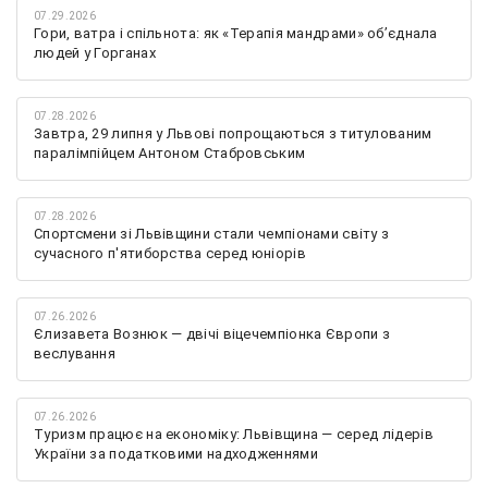
07.29.2026
Гори, ватра і спільнота: як «Терапія мандрами» об’єднала
людей у Горганах
07.28.2026
Завтра, 29 липня у Львові попрощаються з титулованим
паралімпійцем Антоном Стабровським
07.28.2026
Спортсмени зі Львівщини стали чемпіонами світу з
сучасного п'ятиборства серед юніорів
07.26.2026
Єлизавета Вознюк — двічі віцечемпіонка Європи з
веслування
07.26.2026
Туризм працює на економіку: Львівщина — серед лідерів
України за податковими надходженнями