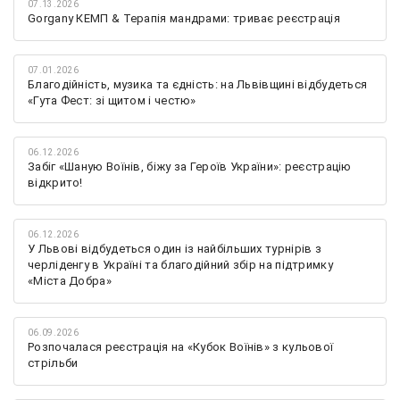
07.13.2026
Gorgany КЕМП & Терапія мандрами: триває реєстрація
07.01.2026
Благодійність, музика та єдність: на Львівщині відбудеться
«Гута Фест: зі щитом і честю»
06.12.2026
Забіг «Шаную Воїнів, біжу за Героїв України»: реєстрацію
відкрито!
06.12.2026
У Львові відбудеться один із найбільших турнірів з
черліденгу в Україні та благодійний збір на підтримку
«Міста Добра»
06.09.2026
Розпочалася реєстрація на «Кубок Воїнів» з кульової
стрільби