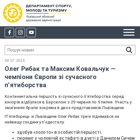
08.07.2026
Олег Рибак та Максим Ковальчук —
чемпіони Європи зі сучасного
пʼятиборства
Континентальна першість зі сучасного пʼятиборства серед
юніорів відбулася в Барселоні з 29 червня по 5 липня. Участь у
змаганнях брали зокрема й двоє представників Львівщини.
Пʼятиборець зі Львівщини Олег Рибак тричі піднімався на
найвищу сходинку пʼєдесталу:
здобув «золото» в особистій першості.
переміг у чоловічій естафеті в дуеті з Данилом Сичем