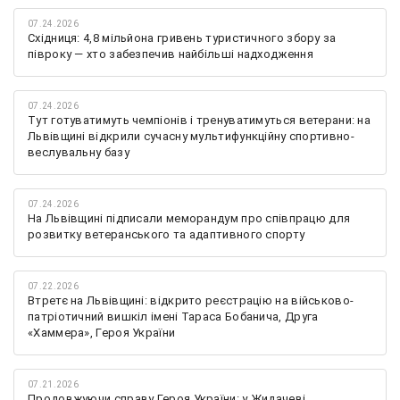
07.24.2026
Східниця: 4,8 мільйона гривень туристичного збору за
півроку — хто забезпечив найбільші надходження
07.24.2026
Тут готуватимуть чемпіонів і тренуватимуться ветерани: на
Львівщині відкрили сучасну мультифункційну спортивно-
веслувальну базу
07.24.2026
На Львівщині підписали меморандум про співпрацю для
розвитку ветеранського та адаптивного спорту
07.22.2026
Втретє на Львівщині: відкрито реєстрацію на військово-
патріотичний вишкіл імені Тараса Бобанича, Друга
«Хаммера», Героя України
07.21.2026
Продовжуючи справу Героя України: у Жидачеві