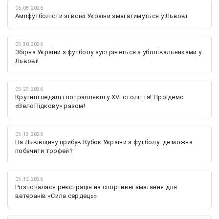
06.08.2026
Ампфутболісти зі всієї України змагатимуться у Львові
05.30.2026
Збірна України з футболу зустрінеться з уболівальниками у
Львові!
05.29.2026
Крутиш педалі і потрапляєш у XVI століття! Проїдемо
«ВелоПідкову» разом!
05.13.2026
На Львівщину прибув Кубок України з футболу: де можна
побачити трофей?
05.12.2026
Розпочалася реєстрація на спортивні змагання для
ветеранів «Сила сердець»