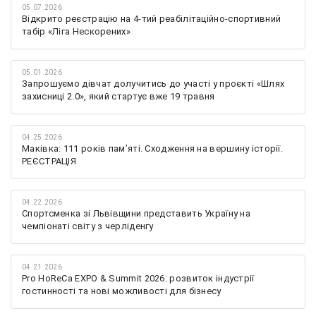
05.07.2026
Відкрито реєстрацію на 4-тий реабілітаційно-спортивний
табір «Ліга Нескорених»
05.01.2026
Запрошуємо дівчат долучитись до участі у проєкті «Шлях
захисниці 2.0», який стартує вже 19 травня
04.25.2026
Маківка: 111 років пам’яті. Сходження на вершину історії.
РЕЄСТРАЦІЯ
04.22.2026
Спортсменка зі Львівщини представить Україну на
чемпіонаті світу з черліденгу
04.21.2026
Pro HoReCa EXPO & Summit 2026: розвиток індустрії
гостинності та нові можливості для бізнесу