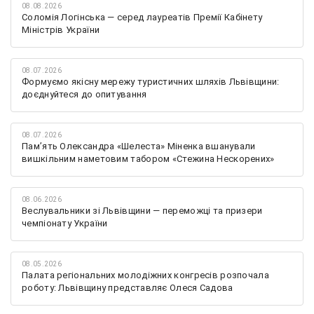
08.08.2026
Соломія Логінська — серед лауреатів Премії Кабінету
Міністрів України
08.07.2026
Формуємо якісну мережу туристичних шляхів Львівщини:
доєднуйтеся до опитування
08.07.2026
Памʼять Олександра «Шелеста» Міненка вшанували
вишкільним наметовим табором «Стежина Нескорених»
08.06.2026
Веслувальники зі Львівщини — переможці та призери
чемпіонату України
08.05.2026
Палата регіональних молодіжних конгресів розпочала
роботу: Львівщину представляє Олеся Садова