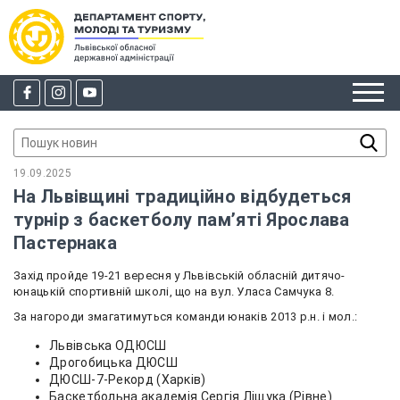
19.09.2025
На Львівщині традиційно відбудеться
турнір з баскетболу памʼяті Ярослава
Пастернака
Захід пройде 19-21 вересня у Львівській обласній дитячо-
юнацькій спортивній школі, що на вул. Уласа Самчука 8.
За нагороди змагатимуться команди юнаків 2013 р.н. і мол.:
Львівська ОДЮСШ
Дрогобицька ДЮСШ
ДЮСШ-7-Рекорд (Харків)
Баскетбольна академія Сергія Ліщука (Рівне)