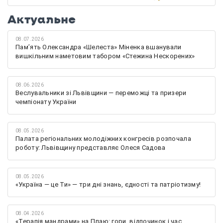
Актуальне
08.07.2026
Памʼять Олександра «Шелеста» Міненка вшанували
вишкільним наметовим табором «Стежина Нескорених»
08.06.2026
Веслувальники зі Львівщини — переможці та призери
чемпіонату України
08.05.2026
Палата регіональних молодіжних конгресів розпочала
роботу: Львівщину представляє Олеся Садова
08.05.2026
«Україна — це Ти» — три дні знань, єдності та патріотизму!
08.04.2026
«Терапія мандрами» на Плаю: гори, відпочинок і час,