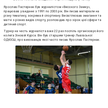
Ярослав Пастернак був журналістом «Високого Замку»,
працював у виданні з 1991 по 2003 рік. Він писав матеріали на
різну тематику, зокрема й спортивну. Висвітлював змагання та
матчі з різних видів спорту, розповідав про зірок цієї сфери та
дитячий спорт.
Турнір на честь журналіста вже 22 раз поспіль організовує його
колега Зіновій Курса. Він був старшим тренер Львівської
ОДЮСШ, про вихованців якої часто писав Ярослав Пастернак.