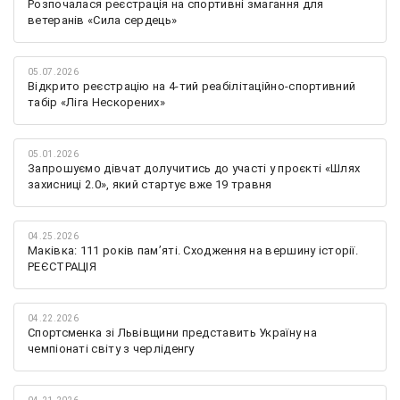
Розпочалася реєстрація на спортивні змагання для
ветеранів «Сила сердець»
05.07.2026
Відкрито реєстрацію на 4-тий реабілітаційно-спортивний
табір «Ліга Нескорених»
05.01.2026
Запрошуємо дівчат долучитись до участі у проєкті «Шлях
захисниці 2.0», який стартує вже 19 травня
04.25.2026
Маківка: 111 років пам’яті. Сходження на вершину історії.
РЕЄСТРАЦІЯ
04.22.2026
Спортсменка зі Львівщини представить Україну на
чемпіонаті світу з черліденгу