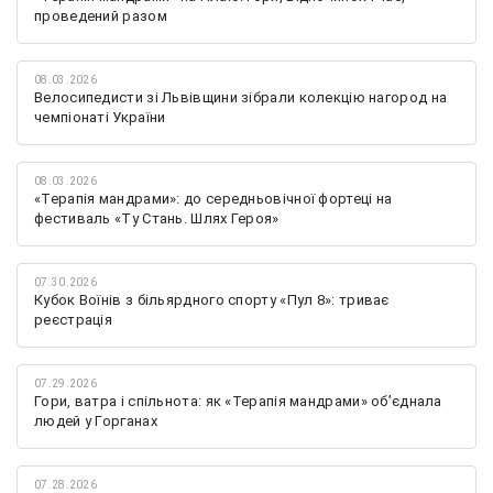
проведений разом
08.03.2026
Велосипедисти зі Львівщини зібрали колекцію нагород на
чемпіонаті України
08.03.2026
«Терапія мандрами»: до середньовічної фортеці на
фестиваль «Ту Стань. Шлях Героя»
07.30.2026
Кубок Воїнів з більярдного спорту «Пул 8»: триває
реєстрація
07.29.2026
Гори, ватра і спільнота: як «Терапія мандрами» об’єднала
людей у Горганах
07.28.2026