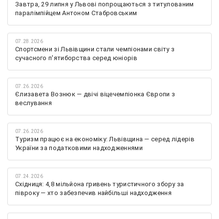
Завтра, 29 липня у Львові попрощаються з титулованим
паралімпійцем Антоном Стабровським
07.28.2026
Спортсмени зі Львівщини стали чемпіонами світу з
сучасного п'ятиборства серед юніорів
07.26.2026
Єлизавета Вознюк — двічі віцечемпіонка Європи з
веслування
07.26.2026
Туризм працює на економіку: Львівщина — серед лідерів
України за податковими надходженнями
07.24.2026
Східниця: 4,8 мільйона гривень туристичного збору за
півроку — хто забезпечив найбільші надходження