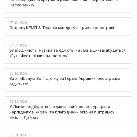
Нескорених»
07.13.2026
Gorgany КЕМП & Терапія мандрами: триває реєстрація
07.01.2026
Благодійність, музика та єдність: на Львівщині відбудеться
«Гута Фест: зі щитом і честю»
06.12.2026
Забіг «Шаную Воїнів, біжу за Героїв України»: реєстрацію
відкрито!
06.12.2026
У Львові відбудеться один із найбільших турнірів з
черліденгу в Україні та благодійний збір на підтримку
«Міста Добра»
06.09.2026