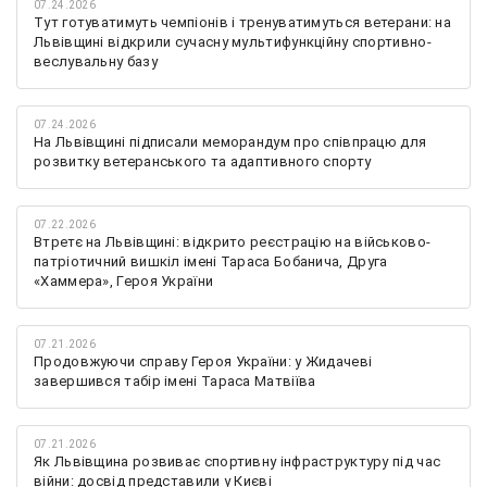
07.24.2026
Тут готуватимуть чемпіонів і тренуватимуться ветерани: на
Львівщині відкрили сучасну мультифункційну спортивно-
веслувальну базу
07.24.2026
На Львівщині підписали меморандум про співпрацю для
розвитку ветеранського та адаптивного спорту
07.22.2026
Втретє на Львівщині: відкрито реєстрацію на військово-
патріотичний вишкіл імені Тараса Бобанича, Друга
«Хаммера», Героя України
07.21.2026
Продовжуючи справу Героя України: у Жидачеві
завершився табір імені Тараса Матвіїва
07.21.2026
Як Львівщина розвиває спортивну інфраструктуру під час
війни: досвід представили у Києві