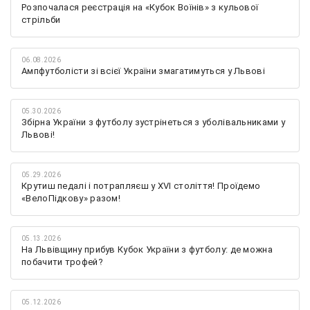
Розпочалася реєстрація на «Кубок Воїнів» з кульової
стрільби
06.08.2026
Ампфутболісти зі всієї України змагатимуться у Львові
05.30.2026
Збірна України з футболу зустрінеться з уболівальниками у
Львові!
05.29.2026
Крутиш педалі і потрапляєш у XVI століття! Проїдемо
«ВелоПідкову» разом!
05.13.2026
На Львівщину прибув Кубок України з футболу: де можна
побачити трофей?
05.12.2026