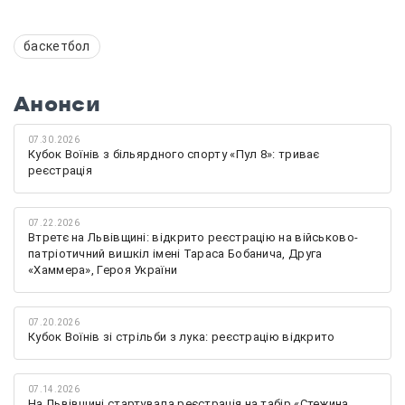
баскетбол
Анонси
07.30.2026
Кубок Воїнів з більярдного спорту «Пул 8»: триває
реєстрація
07.22.2026
Втретє на Львівщині: відкрито реєстрацію на військово-
патріотичний вишкіл імені Тараса Бобанича, Друга
«Хаммера», Героя України
07.20.2026
Кубок Воїнів зі стрільби з лука: реєстрацію відкрито
07.14.2026
На Львівщині стартувала реєстрація на табір «Стежина