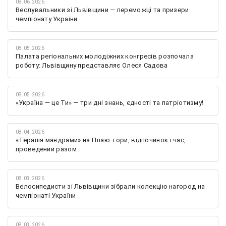
08.06.2026
Веслувальники зі Львівщини — переможці та призери
чемпіонату України
08.05.2026
Палата регіональних молодіжних конгресів розпочала
роботу: Львівщину представляє Олеся Садова
08.05.2026
«Україна — це Ти» — три дні знань, єдності та патріотизму!
08.04.2026
«Терапія мандрами» на Плаю: гори, відпочинок і час,
проведений разом
08.03.2026
Велосипедисти зі Львівщини зібрали колекцію нагород на
чемпіонаті України
08.03.2026