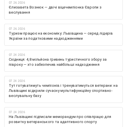
07.26.2026
Єлизавета Вознюк — двічі віцечемпіонка Європи з
веслування
07.26.2026
Туризм працює на економіку: Львівщина — серед лідерів
України за податковими надходженнями
07.24.2026
Східниця: 4,8 мільйона гривень туристичного збору за
півроку — хто забезпечив найбільші надходження
07.24.2026
Тут готуватимуть чемпіонів і тренуватимуться ветерани: на
Львівщині відкрили сучасну мультифункційну спортивно-
веслувальну базу
07.24.2026
На Львівщині підписали меморандум про співпрацю для
розвитку ветеранського та адаптивного спорту