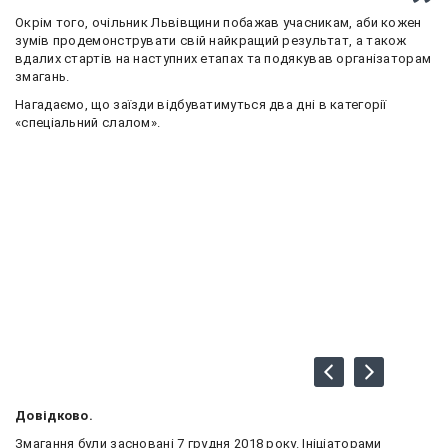
Окрім того, очільник Львівщини побажав учасникам, аби кожен
зумів продемонструвати свій найкращий результат, а також
вдалих стартів на наступних етапах та подякував організаторам
змагань.
Нагадаємо, що заїзди відбуватимуться два дні в категорії
«спеціальний слалом».
Довідково.
Змагання були засновані 7 грудня 2018 року. Ініціаторами