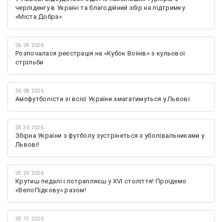
черліденгу в Україні та благодійний збір на підтримку
«Міста Добра»
06.09.2026
Розпочалася реєстрація на «Кубок Воїнів» з кульової
стрільби
06.08.2026
Ампфутболісти зі всієї України змагатимуться у Львові
05.30.2026
Збірна України з футболу зустрінеться з уболівальниками у
Львові!
05.29.2026
Крутиш педалі і потрапляєш у XVI століття! Проїдемо
«ВелоПідкову» разом!
05.13.2026