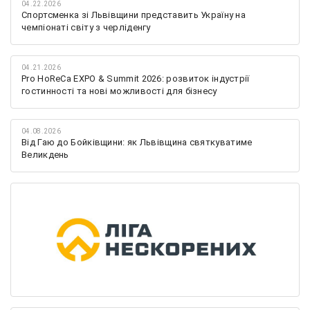
04.22.2026
Спортсменка зі Львівщини представить Україну на
чемпіонаті світу з черліденгу
04.21.2026
Pro HoReCa EXPO & Summit 2026: розвиток індустрії
гостинності та нові можливості для бізнесу
04.08.2026
Від Гаю до Бойківщини: як Львівщина святкуватиме
Великдень