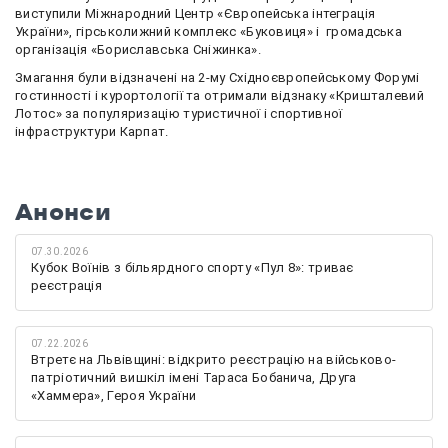
виступили Міжнародний Центр «Європейська інтеграція
України», гірськолижний комплекс «Буковиця» і громадська
організація «Бориславська Сніжинка».
Змагання були відзначені на 2-му Східноєвропейському Форумі
гостинності і курортології та отримали відзнаку «Кришталевий
Лотос» за популяризацію туристичної і спортивної
інфраструктури Карпат.
Анонси
07.30.2026
Кубок Воїнів з більярдного спорту «Пул 8»: триває
реєстрація
07.22.2026
Втретє на Львівщині: відкрито реєстрацію на військово-
патріотичний вишкіл імені Тараса Бобанича, Друга
«Хаммера», Героя України