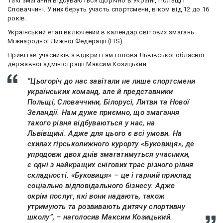
Такі змагання відбуваються щорічно в Україні, Польщі і
Словаччині. У них беруть участь спортсмени, віком від 12 до 16
років.
Український етап включений в календар світових змагань
Міжнародної Лижної Федерації (FIS).
Привітав учасників з відкриттям голова Львівської обласної
державної адміністрації Максим Козицький.
“Цьогоріч до нас завітали не лише спортсмени
українських команд, але й представники
Польщі, Словаччини, Білорусі, Литви та Нової
Зеландії. Нам дуже приємно, що змагання
такого рівня відбуваються у нас, на
Львівщині. Адже для цього є всі умови. На
схилах гірськолижного курорту «Буковиця», де
упродовж двох днів змагатимуться учасники,
є одні з найкращих снігових трас різного рівня
складності. «Буковиця» – це і гарний приклад
соціально відповідального бізнесу. Адже
окрім послуг, які вони надають, також
утримують та розвивають дитячу спортивну
школу”, – наголосив Максим Козицький.