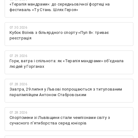
«Терапія мандрами»: до середньовічної фортеці на
фестиваль «Ту Стань. Шлях Героя»
07.30.2026
Кубок Воїнів з більярдного спорту «Пул 8»: триває
реєстрація
07.29.2026
Гори, ватра і спільнота: як «Терапія мандрами» об’єднала
людей у Горганах
07.28.2026
Завтра, 29 липня у Львові попрощаються з титулованим
паралімпійцем Антоном Стабровським
07.28.2026
Спортсмени зі Львівщини стали чемпіонами світу з
сучасного п'ятиборства серед юніорів