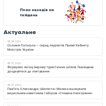
План заходів на
тиждень
Актуальне
08.08.2026
Соломія Логінська — серед лауреатів Премії Кабінету
Міністрів України
08.07.2026
Формуємо якісну мережу туристичних шляхів Львівщини:
доєднуйтеся до опитування
08.07.2026
Памʼять Олександра «Шелеста» Міненка вшанували
вишкільним наметовим табором «Стежина Нескорених»