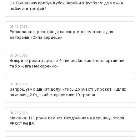
На Львівщину прибув Кубок України з футболу: де можна
побачити трофей?
05.12.2026
Розпочалася реєстрація на спортивні змагання для
ветеранів «Сила сердець»
05.07.2026
Відкрито реєстрацію на 4-тий реабілітаційно-спортивний
табір «Ліга Нескорених»
05.01.2026
Запрошуємо дівчат долучитись до участі у проєкті «Шлях
захисниці 2.0», який стартує вже 19 травня
04.25.2026
Маківка: 111 років пам’яті. Сходження на вершину історії.
РЕЄСТРАЦІЯ