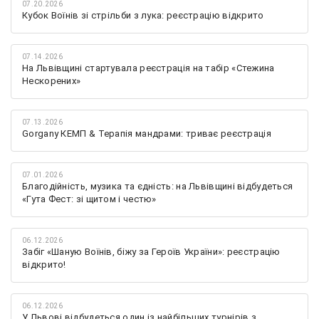
07.20.2026
Кубок Воїнів зі стрільби з лука: реєстрацію відкрито
07.14.2026
На Львівщині стартувала реєстрація на табір «Стежина
Нескорених»
07.13.2026
Gorgany КЕМП & Терапія мандрами: триває реєстрація
07.01.2026
Благодійність, музика та єдність: на Львівщині відбудеться
«Гута Фест: зі щитом і честю»
06.12.2026
Забіг «Шаную Воїнів, біжу за Героїв України»: реєстрацію
відкрито!
06.12.2026
У Львові відбудеться один із найбільших турнірів з