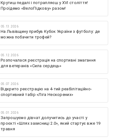
Крутиш педалі і потрапляєш у XVI століття!
Проїдемо «ВелоПідкову» разом!
05.13.2026
На Львівщину прибув Кубок України з футболу: де
можна побачити трофей?
05.12.2026
Розпочалася реєстрація на спортивні змагання
для ветеранів «Сила сердець»
05.07.2026
Відкрито реєстрацію на 4-тий реабілітаційно-
спортивний табір «Ліга Нескорених»
05.01.2026
Запрошуємо дівчат долучитись до участі у
проєкті «Шлях захисниці 2.0», який стартує вже 19
травня