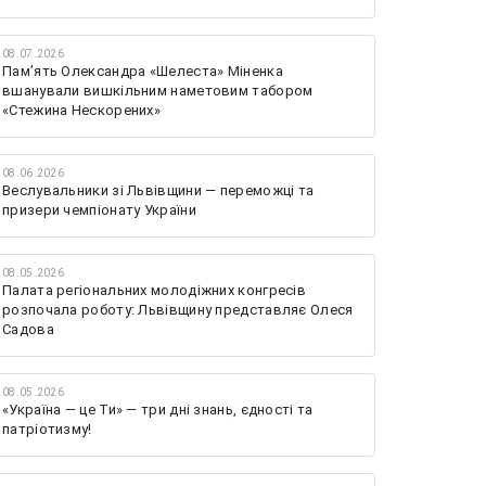
08.07.2026
Памʼять Олександра «Шелеста» Міненка
вшанували вишкільним наметовим табором
«Стежина Нескорених»
08.06.2026
Веслувальники зі Львівщини — переможці та
призери чемпіонату України
08.05.2026
Палата регіональних молодіжних конгресів
розпочала роботу: Львівщину представляє Олеся
Садова
08.05.2026
«Україна — це Ти» — три дні знань, єдності та
патріотизму!