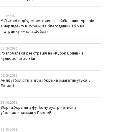
06.12.2026
У Львові відбудеться один із найбільших турнірів
з черліденгу в Україні та благодійний збір на
підтримку «Міста Добра»
06.09.2026
Розпочалася реєстрація на «Кубок Воїнів» з
кульової стрільби
06.08.2026
Ампфутболісти зі всієї України змагатимуться у
Львові
05.30.2026
Збірна України з футболу зустрінеться з
уболівальниками у Львові!
05.29.2026