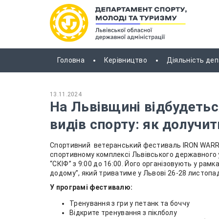
Головна
Керівництво
Діяльність де
13.11.2024
На Львівщині відбудеть
видів спорту: як долучи
Спортивний ветеранський фестиваль IRON WARRI
спортивному комплексі Львівського державного ун
“СКІФ” з 9:00 до 16:00. Його організовують у ра
додому”, який триватиме у Львові 26-28 листопа
У програмі фестивалю:
Тренування з гри у петанк та боччу
Відкрите тренування з піклболу