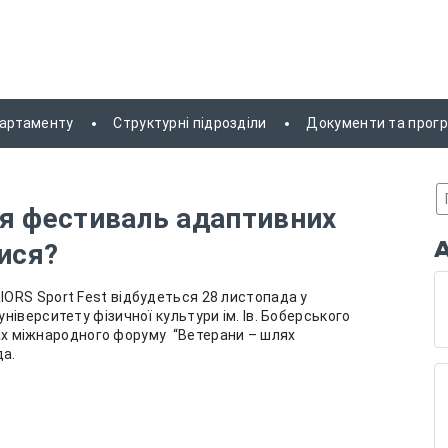
партаменту
Структурні підрозділи
Документи та прог
ся фестиваль адаптивних
тися?
ORS Sport Fest відбудеться 28 листопада у
іверситету фізичної культури ім. Ів. Боберського
мках міжнародного форуму “Ветерани – шлях
да.