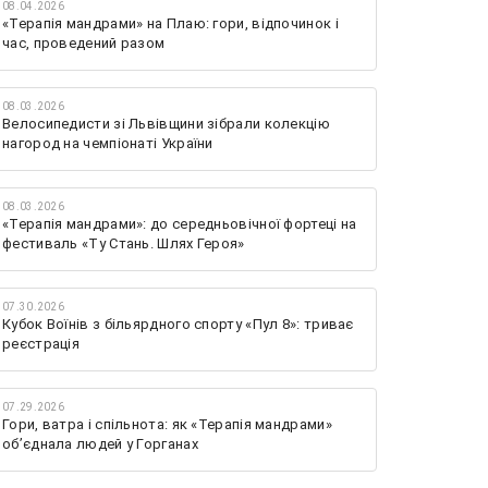
08.04.2026
«Терапія мандрами» на Плаю: гори, відпочинок і
час, проведений разом
08.03.2026
Велосипедисти зі Львівщини зібрали колекцію
нагород на чемпіонаті України
08.03.2026
«Терапія мандрами»: до середньовічної фортеці на
фестиваль «Ту Стань. Шлях Героя»
07.30.2026
Кубок Воїнів з більярдного спорту «Пул 8»: триває
реєстрація
07.29.2026
Гори, ватра і спільнота: як «Терапія мандрами»
об’єднала людей у Горганах