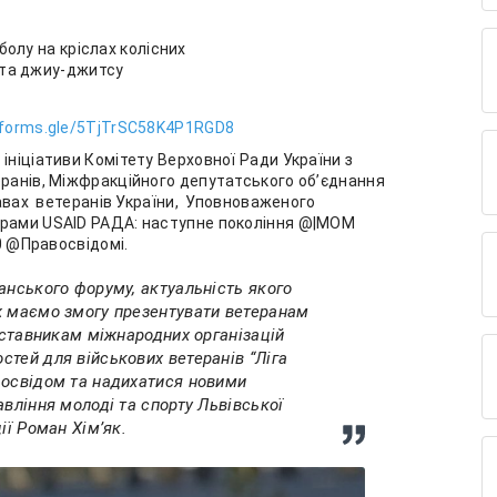
у
болу на кріслах колісних
о та джиу-джитсу
//forms.gle/5TjTrSC58K4P1RGD8
ініціативи Комітету Верховної Ради України з
еранів, Міжфракційного депутатського об’єднання
правах ветеранів України, Уповноваженого
грами USAID РАДА: наступне покоління @|MOM
.0 @Правосвідомі.
анського форуму, актуальність якого
ж маємо змогу презентувати ветеранам
едставникам міжнародних організацій
тей для військових ветеранів “Ліга
досвідом та надихатися новими
авління молоді та спорту Львівської
ії Роман Хімʼяк.