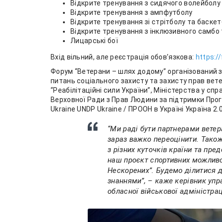
Відкрите тренування з сидячого волейбол
Відкрите тренування з ампфутболу
Відкрите тренування зі стрітболу та баскет
Відкрите тренування з інклюзивного самб
Лицарські бої
Вхід вільний, але реєстрація обов’язкова:
https:
Форум “Ветерани – шлях додому” організований з 
питань соціального захисту та захисту прав вет
“Реабілітаційні сили України”, Міністерства у с
Верховної Ради з Прав Людини за підтримки Про
Ukraine UNDP Ukraine / ПРООН в Україні Україна 2
“Ми раді бути партнерами ветер
зараз важко переоцінити. Тако
з різних куточків країни та пр
наш проєкт спортивних можливос
Нескорених”. Будемо ділитися 
знаннями”, – каже керівник упр
обласної військової адміністрац