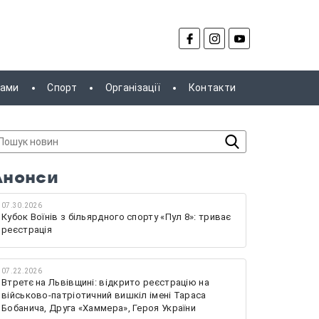
рами
Спорт
Організації
Контакти
Анонси
07.30.2026
Кубок Воїнів з більярдного спорту «Пул 8»: триває
реєстрація
07.22.2026
Втретє на Львівщині: відкрито реєстрацію на
військово-патріотичний вишкіл імені Тараса
Бобанича, Друга «Хаммера», Героя України