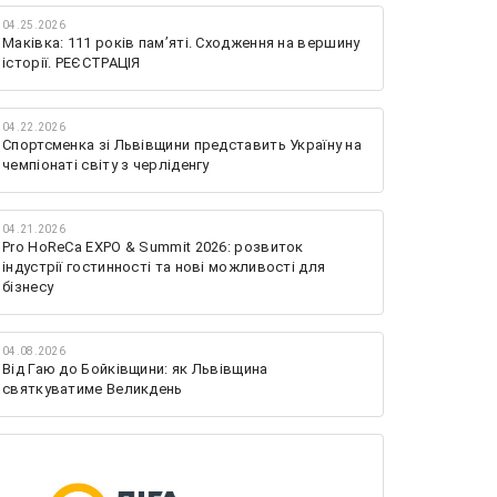
04.25.2026
Маківка: 111 років пам’яті. Сходження на вершину
історії. РЕЄСТРАЦІЯ
04.22.2026
Спортсменка зі Львівщини представить Україну на
чемпіонаті світу з черліденгу
04.21.2026
Pro HoReCa EXPO & Summit 2026: розвиток
індустрії гостинності та нові можливості для
бізнесу
04.08.2026
Від Гаю до Бойківщини: як Львівщина
святкуватиме Великдень