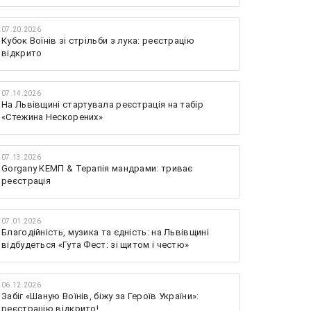
07.20.2026
Кубок Воїнів зі стрільби з лука: реєстрацію
відкрито
07.14.2026
На Львівщині стартувала реєстрація на табір
«Стежина Нескорених»
07.13.2026
Gorgany КЕМП & Терапія мандрами: триває
реєстрація
07.01.2026
Благодійність, музика та єдність: на Львівщині
відбудеться «Гута Фест: зі щитом і честю»
06.12.2026
Забіг «Шаную Воїнів, біжу за Героїв України»:
реєстрацію відкрито!