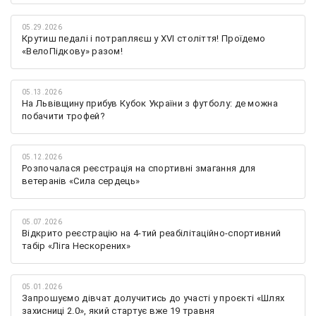
05.29.2026
Крутиш педалі і потрапляєш у XVI століття! Проїдемо
«ВелоПідкову» разом!
05.13.2026
На Львівщину прибув Кубок України з футболу: де можна
побачити трофей?
05.12.2026
Розпочалася реєстрація на спортивні змагання для
ветеранів «Сила сердець»
05.07.2026
Відкрито реєстрацію на 4-тий реабілітаційно-спортивний
табір «Ліга Нескорених»
05.01.2026
Запрошуємо дівчат долучитись до участі у проєкті «Шлях
захисниці 2.0», який стартує вже 19 травня