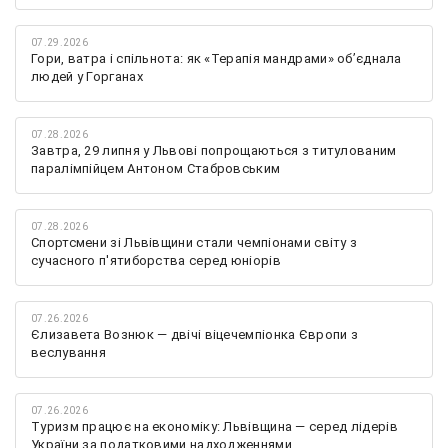
07.29.2026
Гори, ватра і спільнота: як «Терапія мандрами» об’єднала
людей у Горганах
07.28.2026
Завтра, 29 липня у Львові попрощаються з титулованим
паралімпійцем Антоном Стабровським
07.28.2026
Спортсмени зі Львівщини стали чемпіонами світу з
сучасного п'ятиборства серед юніорів
07.26.2026
Єлизавета Вознюк — двічі віцечемпіонка Європи з
веслування
07.26.2026
Туризм працює на економіку: Львівщина — серед лідерів
України за податковими надходженнями