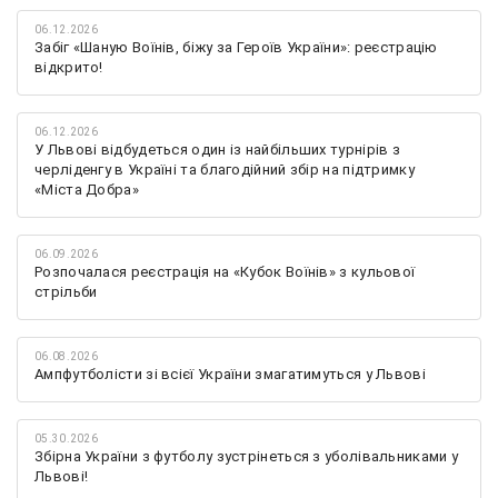
06.12.2026
Забіг «Шаную Воїнів, біжу за Героїв України»: реєстрацію
відкрито!
06.12.2026
У Львові відбудеться один із найбільших турнірів з
черліденгу в Україні та благодійний збір на підтримку
«Міста Добра»
06.09.2026
Розпочалася реєстрація на «Кубок Воїнів» з кульової
стрільби
06.08.2026
Ампфутболісти зі всієї України змагатимуться у Львові
05.30.2026
Збірна України з футболу зустрінеться з уболівальниками у
Львові!