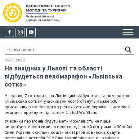
05.05.2023
На вихідних у Львові та області
відбудеться веломарафон «Львівська
сотка»
У неділю, 7-го травня, на Львівщині відбудеться веломарафон
«Львівська сотка», учасниками якого стануть майже 500
прихильників велоспорту з різних куточків України. Цьогорічні
змагання пройдуть під гаслом United We Stand.
Учасники перегонів будуть мати можливість не лише
випробувати свої сили на велосипеді, але й підтримати Збройні
Сили України, оскільки кошти зі стартових внесків будуть
передані на потреби ЗСУ. Вже другий рік поспіль однією з