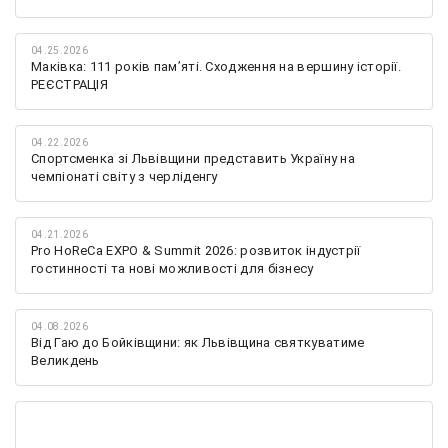
04.25.2026
Маківка: 111 років пам’яті. Сходження на вершину історії.
РЕЄСТРАЦІЯ
04.22.2026
Спортсменка зі Львівщини представить Україну на
чемпіонаті світу з черліденгу
04.21.2026
Pro HoReCa EXPO & Summit 2026: розвиток індустрії
гостинності та нові можливості для бізнесу
04.08.2026
Від Гаю до Бойківщини: як Львівщина святкуватиме
Великдень