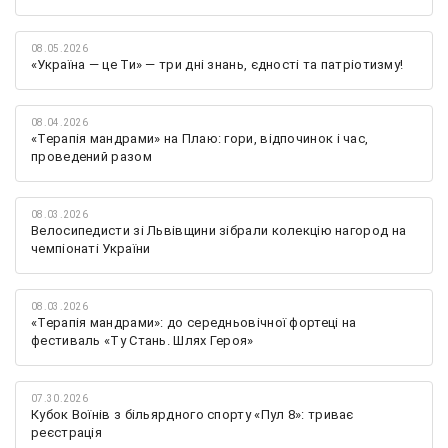
08.05.2026
«Україна — це Ти» — три дні знань, єдності та патріотизму!
08.04.2026
«Терапія мандрами» на Плаю: гори, відпочинок і час,
проведений разом
08.03.2026
Велосипедисти зі Львівщини зібрали колекцію нагород на
чемпіонаті України
08.03.2026
«Терапія мандрами»: до середньовічної фортеці на
фестиваль «Ту Стань. Шлях Героя»
07.30.2026
Кубок Воїнів з більярдного спорту «Пул 8»: триває
реєстрація