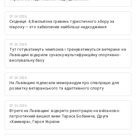
07.24.2026
Східниця: 4,8 мільйона гривень туристичного збору за
півроку — хто забезпечив найбільші надходження
07.24.2026
Тут готуватимуть чемпіонів і тренуватимуться ветерани: на
Львівщині відкрили сучасну мультифункційну спортивно-
веслувальну базу
07.24.2026
На Львівщині підписали меморандум про співпрацю для
розвитку ветеранського та адаптивного спорту
07.22.2026
Втретє на Львівщині: відкрито реєстрацію на військово-
патріотичний вишкіл імені Тараса Бобанича, Друга
«Хаммера», Героя України