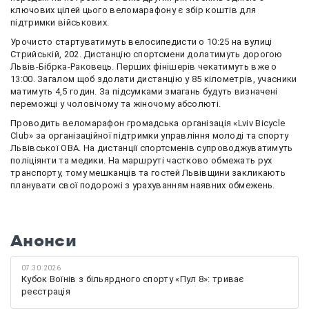
ключових цілей цього веломарафону є збір коштів для
підтримки військових.
Урочисто стартуватимуть велосипедисти о 10:25 на вулиці
Стрийській, 202. Дистанцію спортсмени долатимуть дорогою
Львів-Бібрка-Раковець. Перших фінішерів чекатимуть вже о
13:00. Загалом щоб здолати дистанцію у 85 кілометрів, учасники
матимуть 4,5 годин. За підсумками змагань будуть визначені
переможці у чоловічому та жіночому абсолюті.
Проводить веломарафон громадська організація «Lviv Bicycle
Club» за організаційної підтримки управління молоді та спорту
Львівської ОВА. На дистанції спортсменів супроводжуватимуть
поліціянти та медики. На маршруті частково обмежать рух
транспорту, тому мешканців та гостей Львівщини закликають
планувати свої подорожі з урахуванням наявних обмежень.
Анонси
07.30.2026
Кубок Воїнів з більярдного спорту «Пул 8»: триває
реєстрація