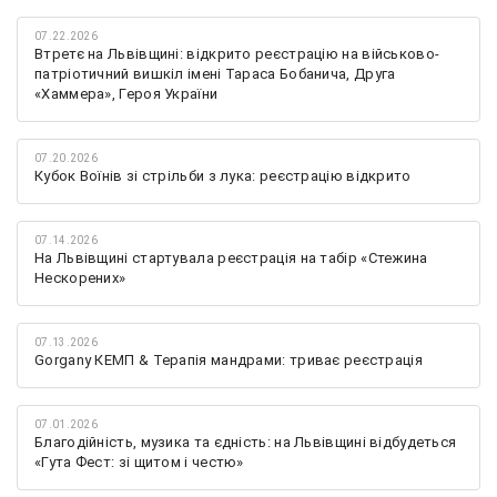
07.22.2026
Втретє на Львівщині: відкрито реєстрацію на військово-
патріотичний вишкіл імені Тараса Бобанича, Друга
«Хаммера», Героя України
07.20.2026
Кубок Воїнів зі стрільби з лука: реєстрацію відкрито
07.14.2026
На Львівщині стартувала реєстрація на табір «Стежина
Нескорених»
07.13.2026
Gorgany КЕМП & Терапія мандрами: триває реєстрація
07.01.2026
Благодійність, музика та єдність: на Львівщині відбудеться
«Гута Фест: зі щитом і честю»