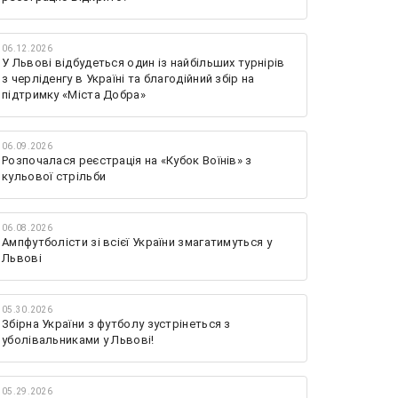
06.12.2026
У Львові відбудеться один із найбільших турнірів
з черліденгу в Україні та благодійний збір на
підтримку «Міста Добра»
06.09.2026
Розпочалася реєстрація на «Кубок Воїнів» з
кульової стрільби
06.08.2026
Ампфутболісти зі всієї України змагатимуться у
Львові
05.30.2026
Збірна України з футболу зустрінеться з
уболівальниками у Львові!
05.29.2026