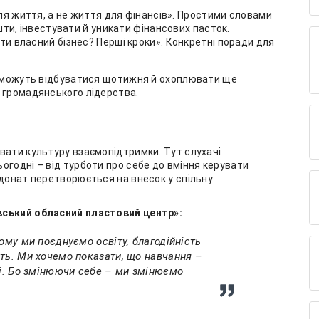
ля життя, а не життя для фінансів». Простими словами
шти, інвестувати й уникати фінансових пасток.
ати власний бізнес? Перші кроки». Конкретні поради для
ії можуть відбуватися щотижня й охоплювати ще
 громадянського лідерства.
вати культуру взаємопідтримки. Тут слухачі
огодні – від турботи про себе до вміння керувати
 донат перетворюється на внесок у спільну
вський обласний пластовий центр»:
ому ми поєднуємо освіту, благодійність
ть. Ми хочемо показати, що навчання –
ві. Бо змінюючи себе – ми змінюємо