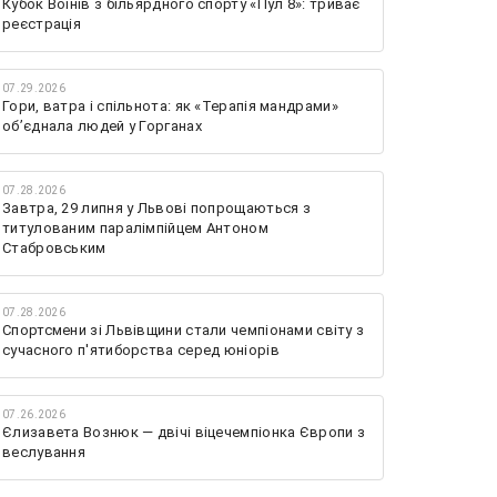
Кубок Воїнів з більярдного спорту «Пул 8»: триває
реєстрація
07.29.2026
Гори, ватра і спільнота: як «Терапія мандрами»
об’єднала людей у Горганах
07.28.2026
Завтра, 29 липня у Львові попрощаються з
титулованим паралімпійцем Антоном
Стабровським
07.28.2026
Спортсмени зі Львівщини стали чемпіонами світу з
сучасного п'ятиборства серед юніорів
07.26.2026
Єлизавета Вознюк — двічі віцечемпіонка Європи з
веслування