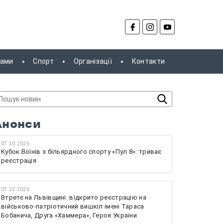
рами
Спорт
Організації
Контакти
Анонси
07.30.2026
Кубок Воїнів з більярдного спорту «Пул 8»: триває
реєстрація
07.22.2026
Втретє на Львівщині: відкрито реєстрацію на
військово-патріотичний вишкіл імені Тараса
Бобанича, Друга «Хаммера», Героя України