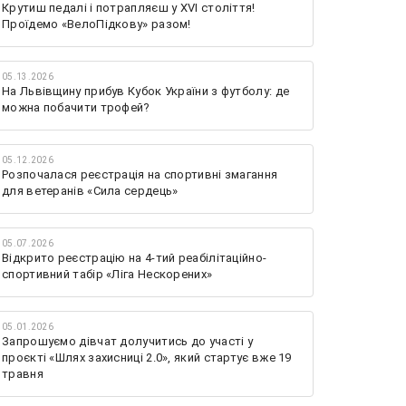
Крутиш педалі і потрапляєш у XVI століття!
Проїдемо «ВелоПідкову» разом!
05.13.2026
На Львівщину прибув Кубок України з футболу: де
можна побачити трофей?
05.12.2026
Розпочалася реєстрація на спортивні змагання
для ветеранів «Сила сердець»
05.07.2026
Відкрито реєстрацію на 4-тий реабілітаційно-
спортивний табір «Ліга Нескорених»
05.01.2026
Запрошуємо дівчат долучитись до участі у
проєкті «Шлях захисниці 2.0», який стартує вже 19
травня