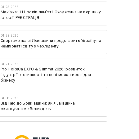
04.25.2026
Маківка: 111 років пам’яті. Сходження на вершину
історії. РЕЄСТРАЦІЯ
04.22.2026
Спортсменка зі Львівщини представить Україну на
чемпіонаті світу з черліденгу
04.21.2026
Pro HoReCa EXPO & Summit 2026: розвиток
індустрії гостинності та нові можливості для
бізнесу
04.08.2026
Від Гаю до Бойківщини: як Львівщина
святкуватиме Великдень