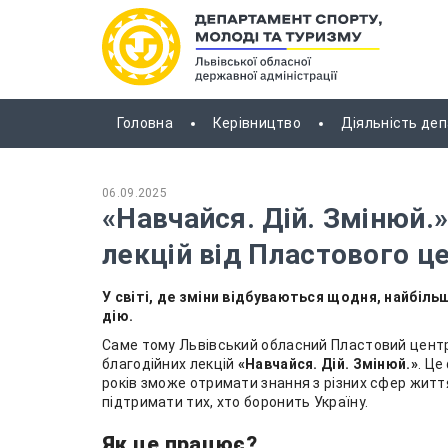
Головна
Керівництво
Діяльність де
06.09.2025
«Навчайся. Дій. Змінюй.»
лекцій від Пластового ц
У світі, де зміни відбуваються щодня, найбіл
дію.
Саме тому Львівський обласний Пластовий центр 
благодійних лекцій
«Навчайся. Дій. Змінюй.»
. Це
років зможе отримати знання з різних сфер життя
підтримати тих, хто боронить Україну.
Як це працює?