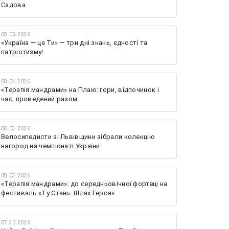
Садова
08.05.2026
«Україна — це Ти» — три дні знань, єдності та
патріотизму!
08.04.2026
«Терапія мандрами» на Плаю: гори, відпочинок і
час, проведений разом
08.03.2026
Велосипедисти зі Львівщини зібрали колекцію
нагород на чемпіонаті України
08.03.2026
«Терапія мандрами»: до середньовічної фортеці на
фестиваль «Ту Стань. Шлях Героя»
07.30.2026