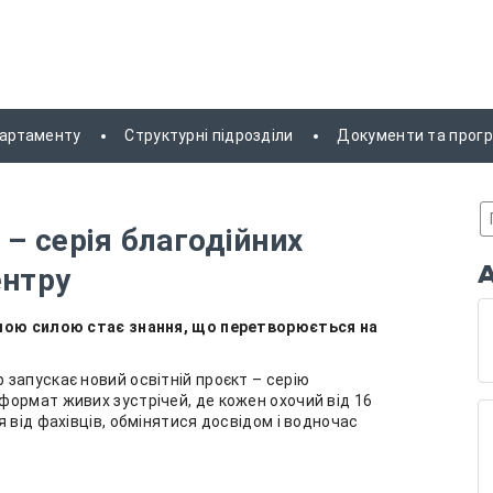
партаменту
Структурні підрозділи
Документи та прог
 – серія благодійних
ентру
ьшою силою стає знання, що перетворюється на
запускає новий освітній проєкт – серію
 формат живих зустрічей, де кожен охочий від 16
 від фахівців, обмінятися досвідом і водночас