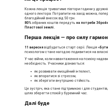
Кожна лекція триватиме півтори години у дружні
одного лектора. Потрапити на захід можна, поп
благодійний внесок від 50 грн.
80%
зібраних коштів передуть
на потреби Збройн
Пластової землі.
Перша лекція — про силу гармоні
11 вересня
відбудеться старт серії. Лекція
«Бути
психологом стане нагодою подивитися на власні 
У час війни, коли навантаження на психіку на
необхідність. Учасники дізнаються:
як розвивати емоційний інтелект,
як впоратися зі стресом,
як зберігати внутрішню стійкість.
Це зустріч, яка стане підтримкою і для студентів,
шлях зберегти спокій у буремний час.
Далі буде