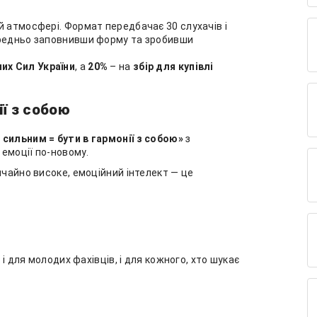
й атмосфері. Формат передбачає 30 слухачів і
ередньо заповнивши форму та зробивши
их Сил України
, а
20%
– на
збір для купівлі
ї з собою
 сильним = бути в гармонії з собою»
з
емоції по-новому.
дзвичайно високе, емоційний інтелект — це
 і для молодих фахівців, і для кожного, хто шукає