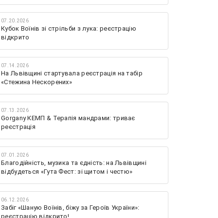
07.20.2026
Кубок Воїнів зі стрільби з лука: реєстрацію
відкрито
07.14.2026
На Львівщині стартувала реєстрація на табір
«Стежина Нескорених»
07.13.2026
Gorgany КЕМП & Терапія мандрами: триває
реєстрація
07.01.2026
Благодійність, музика та єдність: на Львівщині
відбудеться «Гута Фест: зі щитом і честю»
06.12.2026
Забіг «Шаную Воїнів, біжу за Героїв України»:
реєстрацію відкрито!