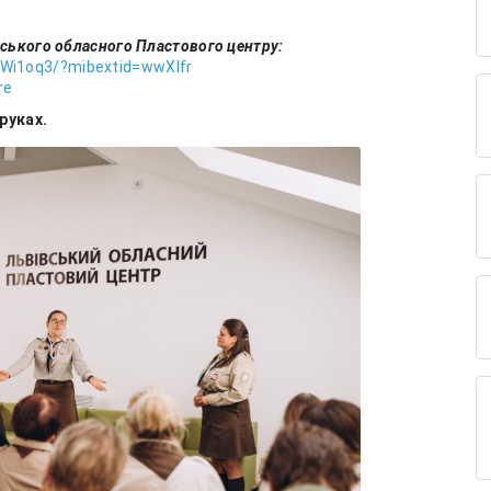
вського обласного Пластового центру:
Wi1oq3/?mibextid=wwXIfr
re
руках.