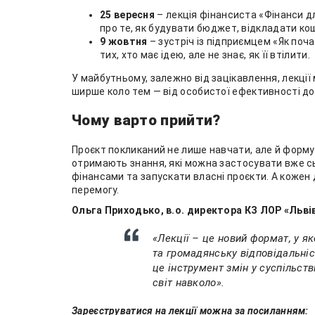
25 вересня
– лекція фінансиста «Фінанси д
про те, як будувати бюджет, відкладати ко
9 жовтня
– зустріч із підприємцем «Як поч
тих, хто має ідею, але не знає, як її втілити.
У майбутньому, залежно від зацікавлення, лекц
ширше коло тем — від особистої ефективності до
Чому варто прийти?
Проєкт покликаний не лише навчати, але й форму
отримають знання, які можна застосувати вже сь
фінансами та запускати власні проєкти. А кожен
перемогу.
Ольга Приходько, в.о. директора КЗ ЛОР «Льві
«Лекції – це новий формат, у як
та громадянську відповідальніс
це інструмент змін у суспільст
світ навколо».
Зареєструватися на лекції можна за посиланням: