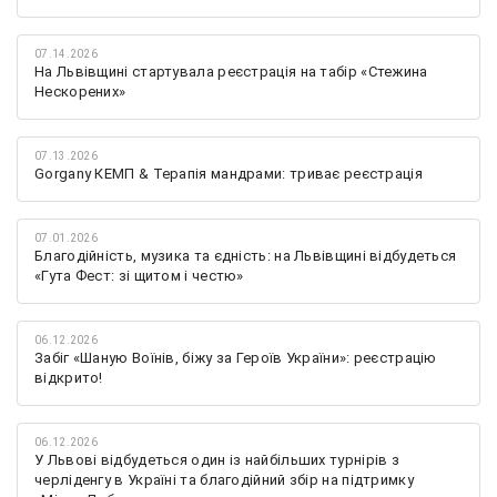
07.14.2026
На Львівщині стартувала реєстрація на табір «Стежина
Нескорених»
07.13.2026
Gorgany КЕМП & Терапія мандрами: триває реєстрація
07.01.2026
Благодійність, музика та єдність: на Львівщині відбудеться
«Гута Фест: зі щитом і честю»
06.12.2026
Забіг «Шаную Воїнів, біжу за Героїв України»: реєстрацію
відкрито!
06.12.2026
У Львові відбудеться один із найбільших турнірів з
черліденгу в Україні та благодійний збір на підтримку