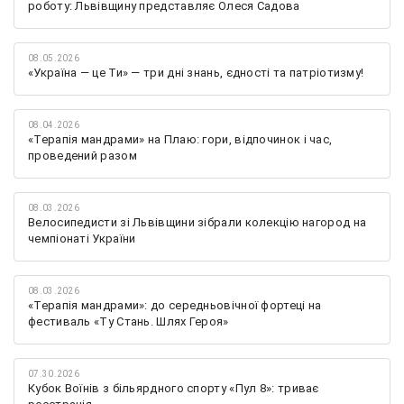
роботу: Львівщину представляє Олеся Садова
08.05.2026
«Україна — це Ти» — три дні знань, єдності та патріотизму!
08.04.2026
«Терапія мандрами» на Плаю: гори, відпочинок і час,
проведений разом
08.03.2026
Велосипедисти зі Львівщини зібрали колекцію нагород на
чемпіонаті України
08.03.2026
«Терапія мандрами»: до середньовічної фортеці на
фестиваль «Ту Стань. Шлях Героя»
07.30.2026
Кубок Воїнів з більярдного спорту «Пул 8»: триває