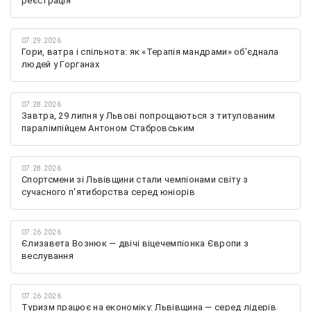
реєстрація
07.29.2026
Гори, ватра і спільнота: як «Терапія мандрами» об’єднала
людей у Горганах
07.28.2026
Завтра, 29 липня у Львові попрощаються з титулованим
паралімпійцем Антоном Стабровським
07.28.2026
Спортсмени зі Львівщини стали чемпіонами світу з
сучасного п'ятиборства серед юніорів
07.26.2026
Єлизавета Вознюк — двічі віцечемпіонка Європи з
веслування
07.26.2026
Туризм працює на економіку: Львівщина — серед лідерів