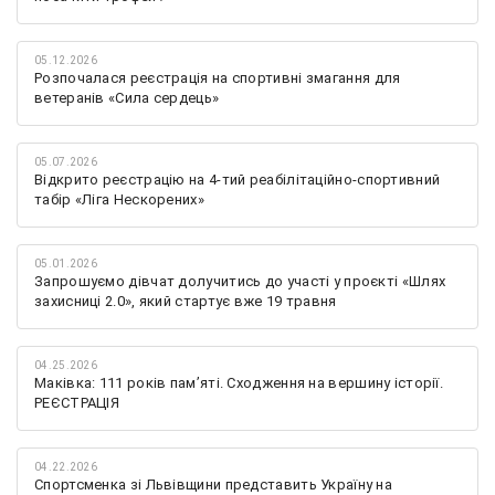
05.12.2026
Розпочалася реєстрація на спортивні змагання для
ветеранів «Сила сердець»
05.07.2026
Відкрито реєстрацію на 4-тий реабілітаційно-спортивний
табір «Ліга Нескорених»
05.01.2026
Запрошуємо дівчат долучитись до участі у проєкті «Шлях
захисниці 2.0», який стартує вже 19 травня
04.25.2026
Маківка: 111 років пам’яті. Сходження на вершину історії.
РЕЄСТРАЦІЯ
04.22.2026
Спортсменка зі Львівщини представить Україну на