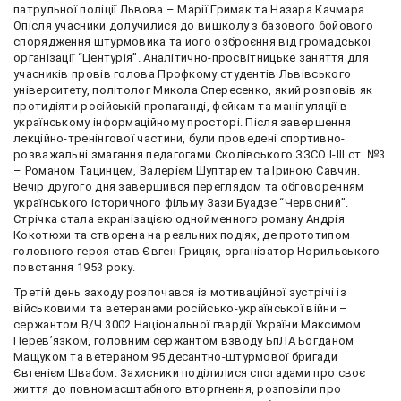
патрульної поліції Львова – Марії Гримак та Назара Качмара.
Опісля учасники долучилися до вишколу з базового бойового
спорядження штурмовика та його озброєння від громадської
організації “Центурія”. Аналітично-просвітницьке заняття для
учасників провів голова Профкому студентів Львівського
університету, політолог Микола Спересенко, який розповів як
протидіяти російській пропаганді, фейкам та маніпуляції в
українському інформаційному просторі. Після завершення
лекційно-тренінгової частини, були проведені спортивно-
розважальні змагання педагогами Сколівського ЗЗСО І-ІІІ ст. №3
– Романом Тацинцем, Валерієм Шуптарем та Іриною Савчин.
Вечір другого дня завершився переглядом та обговоренням
українського історичного фільму Зази Буадзе “Червоний”.
Стрічка стала екранізацією однойменного роману Андрія
Кокотюхи та створена на реальних подіях, де прототипом
головного героя став
Євген Грицяк
,
організатор
Норильського
повстання 1953 року.
Третій день заходу розпочався із мотиваційної зустрічі із
військовими та ветеранами російсько-української війни –
сержантом В/Ч 3002 Національної гвардії України Максимом
Перев’язком, головним сержантом взводу БпЛА Богданом
Мащуком та ветераном 95 десантно-штурмової бригади
Євгенієм Швабом. Захисники поділилися спогадами про своє
життя до повномасштабного вторгнення, розповіли про