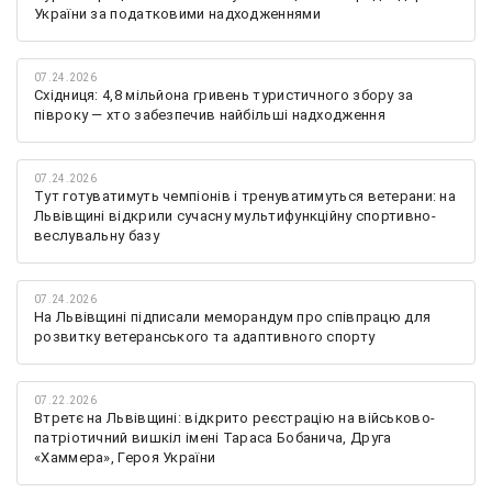
України за податковими надходженнями
07.24.2026
Східниця: 4,8 мільйона гривень туристичного збору за
півроку — хто забезпечив найбільші надходження
07.24.2026
Тут готуватимуть чемпіонів і тренуватимуться ветерани: на
Львівщині відкрили сучасну мультифункційну спортивно-
веслувальну базу
07.24.2026
На Львівщині підписали меморандум про співпрацю для
розвитку ветеранського та адаптивного спорту
07.22.2026
Втретє на Львівщині: відкрито реєстрацію на військово-
патріотичний вишкіл імені Тараса Бобанича, Друга
«Хаммера», Героя України