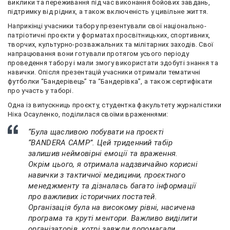
виклики та переживання під час виконання бойових завдань,
підтримку від рідних, а також включеність у цивільне життя.
Наприкінці учасники табору презентували свої національно-
патріотичні проєкти у форматах просвітницьких, спортивних,
творчих, культурно-розважальних та мілітарних заходів. Свої
напрацювання вони готували протягом усього періоду
проведення табору і мали змогу використати здобуті знання та
навички. Опісля презентацій учасники отримали тематичні
футболки “Бандерівець” та “Бандерівка”, а також сертифікати
про участь у таборі.
Одна із випускниць проєкту, студентка факультету журналістики
Ніка Осауленко, поділилася своїми враженнями:
“Була щасливою побувати на проєкті
“BANDERA CAMP”. Цей триденний табір
залишив неймовірні емоції та враження.
Окрім цього, я отримала надзвичайно корисні
навички з тактичної медицини, проєктного
менеджменту та дізналась багато інформації
про важливих історичних постатей.
Організація була на високому рівні, насичена
програма та круті ментори. Важливо виділити
організаторів, котрі завжди допомагали,