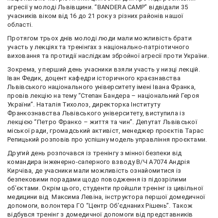
агресії у молоді Львівщини. “BANDERA CAMP” відвідали 35
учасників віком від 16 до 21 року з різних районів нашої
області.
Протягом трьох днів молоді люди мали можливість брати
участь у лекціях та тренінгах з національно-патріотичного
виховання та протидії наслідкам збройної агресії проти України.
Зокрема, у перший день учасники взяли участь у низці лекцій.
Іван Федик, доцент кафедри історичного краєзнавства
Львівського національного університету імені Івана Франка,
провів лекцію на тему “Степан Бандера – національний Героя
України”. Наталія Тихолоз, директорка Інституту
Франкознавства Львівського університету, виступила із
лекцією “Петро Франко – життя та чин”. Депутат Львівської
міської ради, громадський активіст, менеджер проєктів Тарас
Репицький розповів про успішну модель управління проєктами.
Другий день розпочався із тренінгу з мінної безпеки від
командира інженерно-саперного взводу В/Ч А7074 Андрія
Кирчіва, де учасники мали можливість ознайомитися із
безпековими порадами щодо поводження із підозрілими
об’єктами. Окрім цього, студенти пройшли тренінг із цивільної
медицини від Максима Левіна, інструктора першої домедичної
допомоги, волонтера ГО “Центр Об’єднаних Рішень”. Також
відбувся тренінг з домедичної допомоги від представників