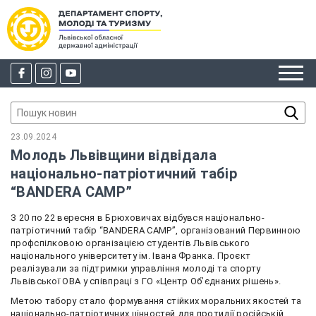
23.09.2024
Молодь Львівщини відвідала
національно-патріотичний табір
“BANDERA CAMP”
З 20 по 22 вересня в Брюховичах відбувся національно-
патріотичний табір “BANDERA CAMP”, організований Первинною
профспілковою організацією студентів Львівського
національного університету ім. Івана Франка. Проєкт
реалізували за підтримки управління молоді та спорту
Львівської ОВА у співпраці з ГО «Центр Об’єднаних рішень».
Метою табору стало формування стійких моральних якостей та
національно-патріотичних цінностей для протидії російській