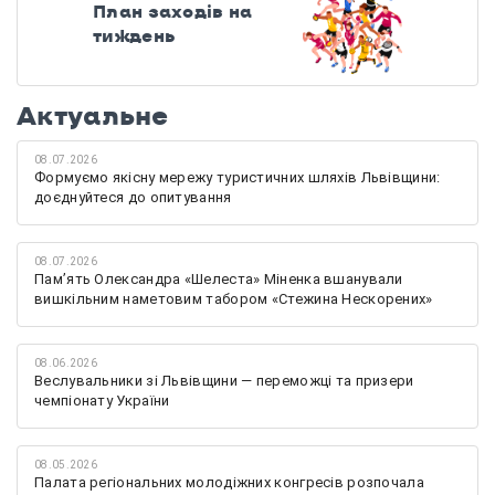
План заходів на
тиждень
Актуальне
08.07.2026
Формуємо якісну мережу туристичних шляхів Львівщини:
доєднуйтеся до опитування
08.07.2026
Памʼять Олександра «Шелеста» Міненка вшанували
вишкільним наметовим табором «Стежина Нескорених»
08.06.2026
Веслувальники зі Львівщини — переможці та призери
чемпіонату України
08.05.2026
Палата регіональних молодіжних конгресів розпочала