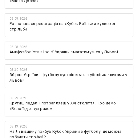
«Міста Добра»
06.09.2026
Розпочалася реєстрація на «Кубок Воїнів» з кульової
стрільби
06.08.2026
Ампфутболісти зі всієї України змагатимуться у Львові
05.30.2026
Збірна України з футболу зустрінеться з уболівальниками у
Львові!
05.29.2026
Крутиш педалі і потрапляєш у XVI століття! Проїдемо
«ВелоПідкову» разом!
05.13.2026
На Львівщину прибув Кубок України з футболу: де можна
побачити трофей?