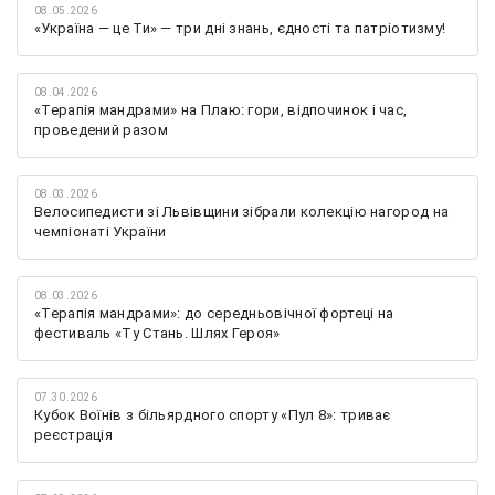
08.05.2026
«Україна — це Ти» — три дні знань, єдності та патріотизму!
08.04.2026
«Терапія мандрами» на Плаю: гори, відпочинок і час,
проведений разом
08.03.2026
Велосипедисти зі Львівщини зібрали колекцію нагород на
чемпіонаті України
08.03.2026
«Терапія мандрами»: до середньовічної фортеці на
фестиваль «Ту Стань. Шлях Героя»
07.30.2026
Кубок Воїнів з більярдного спорту «Пул 8»: триває
реєстрація