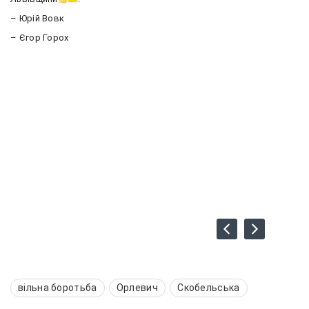
– Юрій Вовк
– Єгор Горох
вільна боротьба
Орлевич
Скобельська