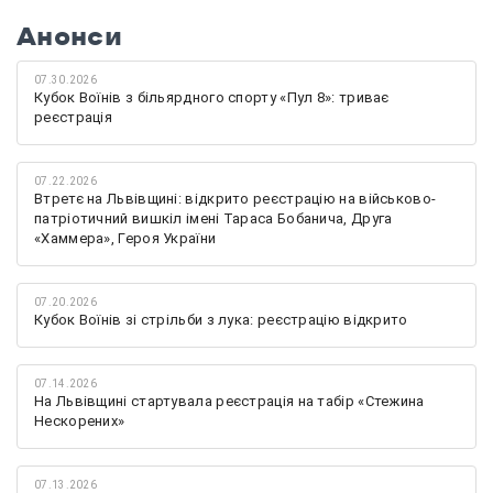
Анонси
07.30.2026
Кубок Воїнів з більярдного спорту «Пул 8»: триває
реєстрація
07.22.2026
Втретє на Львівщині: відкрито реєстрацію на військово-
патріотичний вишкіл імені Тараса Бобанича, Друга
«Хаммера», Героя України
07.20.2026
Кубок Воїнів зі стрільби з лука: реєстрацію відкрито
07.14.2026
На Львівщині стартувала реєстрація на табір «Стежина
Нескорених»
07.13.2026