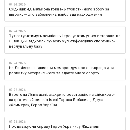
07.24.2026
Східниця: 4,8 мільйона гривень туристичного збору за
півроку — хто забезпечив найбільші надходження
07.24.2026
Тут готуватимуть чемпіонів і тренуватимуться ветерани: на
Львівщині відкрили сучасну мультифункційну спортивно-
веслувальну базу
07.24.2026
На Львівщині підписали меморандум про співпрацю для
розвитку ветеранського та адаптивного спорту
07.22.2026
Втретє на Львівщині: відкрито реєстрацію на військово-
патріотичний вишкіл імені Тараса Бобанича, Друга
«Хаммера», Героя України
07.21.2026
Продовжуючи справу Героя України: у Жидачеві