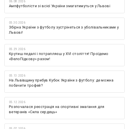
06.08.2026
Ампфутболісти зі всієї України змагатимуться у Львові
05.30.2026
Збірна України з футболу зустрінеться з уболівальниками у
Львові!
05.29.2026
Крутиш педалі і потрапляєш у XVI століття! Проїдемо
«ВелоПідкову» разом!
05.13.2026
На Львівщину прибув Кубок України з футболу: де можна
побачити трофей?
05.12.2026
Розпочалася реєстрація на спортивні змагання для
ветеранів «Сила сердець»
05.07.2026