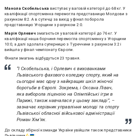
Манола Скобельська
виступає у ваговій категорії до 68 кг. У
кваліфікації спортсменка перемогла представницю Молдови з
рахунком 8:2. А в сутичці за вихід у фінал поборола
представницю Угорщини з рахунком 2:0.
Марія Орлевич
змагається у ваговій категорії до 76 кг. У
кваліфікації наша борчиня перемогла спортсменку з Угорщини
10:0, а далі здолала суперницю з Туреччини з рахунком 3:2 і
вийшла у фінал чемпіонату Європи.
Фінали змагань відбудуться 23 травня.
“І Скобельська, і Орлевич є вихованками
Львівського фахового коледжу спорту, який на
сьогодні має одну з найкращих шкіл жіночої
боротьби в Європі. Зокрема, і Оксана Лівач,
яка виборола ліцензію на Олімпійські ігри в
Парижі, також навчалася у цьому закладі”, –
зазначає керівник управління молоді та спорту
Львівської обласної військової адміністрації
Роман Хім’як.
До складу збірної команди України увійшли також представники
Львівщини
: