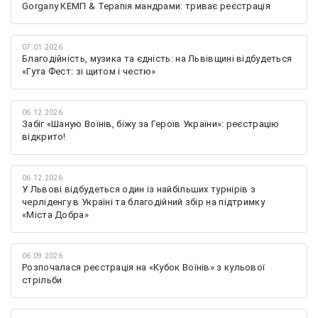
Gorgany КЕМП & Терапія мандрами: триває реєстрація
07.01.2026
Благодійність, музика та єдність: на Львівщині відбудеться
«Гута Фест: зі щитом і честю»
06.12.2026
Забіг «Шаную Воїнів, біжу за Героїв України»: реєстрацію
відкрито!
06.12.2026
У Львові відбудеться один із найбільших турнірів з
черліденгу в Україні та благодійний збір на підтримку
«Міста Добра»
06.09.2026
Розпочалася реєстрація на «Кубок Воїнів» з кульової
стрільби