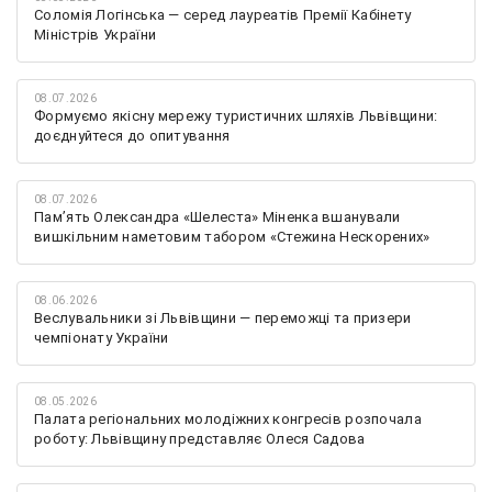
Соломія Логінська — серед лауреатів Премії Кабінету
Міністрів України
08.07.2026
Формуємо якісну мережу туристичних шляхів Львівщини:
доєднуйтеся до опитування
08.07.2026
Памʼять Олександра «Шелеста» Міненка вшанували
вишкільним наметовим табором «Стежина Нескорених»
08.06.2026
Веслувальники зі Львівщини — переможці та призери
чемпіонату України
08.05.2026
Палата регіональних молодіжних конгресів розпочала
роботу: Львівщину представляє Олеся Садова