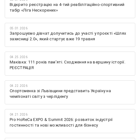
Відкрито реєстрацію на 4-тий реабілітаційно-спортивний
табір «Ліга Нескорених»
05.01.2026
Запрошуємо дівчат долучитись до участі у проєкті «Шлях
захисниці 2.0», який стартує вже 19 травня
04.25.2026
Маківка: 111 років пам’яті. Сходження на вершину історії.
РЕЄСТРАЦІЯ
04.22.2026
Спортсменка зі Львівщини представить Україну на
чемпіонаті світу з черліденгу
04.21.2026
Pro HoReCa EXPO & Summit 2026: розвиток індустрії
гостинності та нові можливості для бізнесу