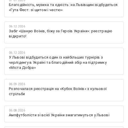
07.01.2026
Благодійність, музика та єдність: на Львівщині відбудеться
«Гута Фест: зі щитом і честю»
06.12.2026
Забіг «Шаную Воїнів, біжу за Героїв України»: реєстрацію
відкрито!
06.12.2026
У Львові відбудеться один із найбільших турнірів з
черліденгу в Україні та благодійний збір на підтримку
«Міста Добра»
06.09.2026
Розпочалася реєстрація на «Кубок Воїнів» з кульової
стрільби
06.08.2026
Ампфутболісти зі всієї України змагатимуться у Львові