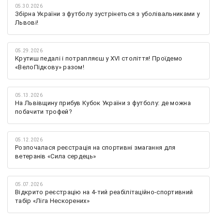
05.30.2026
Збірна України з футболу зустрінеться з уболівальниками у
Львові!
05.29.2026
Крутиш педалі і потрапляєш у XVI століття! Проїдемо
«ВелоПідкову» разом!
05.13.2026
На Львівщину прибув Кубок України з футболу: де можна
побачити трофей?
05.12.2026
Розпочалася реєстрація на спортивні змагання для
ветеранів «Сила сердець»
05.07.2026
Відкрито реєстрацію на 4-тий реабілітаційно-спортивний
табір «Ліга Нескорених»