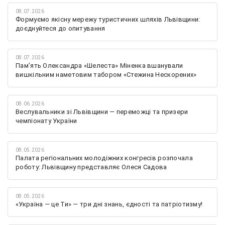
08.07.2026
Формуємо якісну мережу туристичних шляхів Львівщини:
доєднуйтеся до опитування
08.07.2026
Памʼять Олександра «Шелеста» Міненка вшанували
вишкільним наметовим табором «Стежина Нескорених»
08.06.2026
Веслувальники зі Львівщини — переможці та призери
чемпіонату України
08.05.2026
Палата регіональних молодіжних конгресів розпочала
роботу: Львівщину представляє Олеся Садова
08.05.2026
«Україна — це Ти» — три дні знань, єдності та патріотизму!