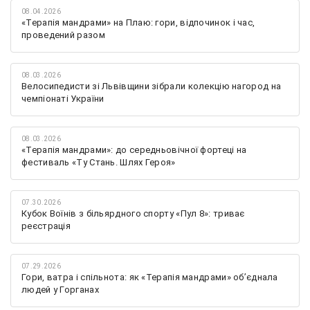
08.04.2026
«Терапія мандрами» на Плаю: гори, відпочинок і час,
проведений разом
08.03.2026
Велосипедисти зі Львівщини зібрали колекцію нагород на
чемпіонаті України
08.03.2026
«Терапія мандрами»: до середньовічної фортеці на
фестиваль «Ту Стань. Шлях Героя»
07.30.2026
Кубок Воїнів з більярдного спорту «Пул 8»: триває
реєстрація
07.29.2026
Гори, ватра і спільнота: як «Терапія мандрами» об’єднала
людей у Горганах