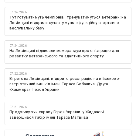
07.24.2026
Тут готуватимуть чемпіонів і тренуватимуться ветерани: на
Львівщині відкрили сучасну мультифункційну спортивно-
веслувальну базу
07.24.2026
На Львівщині підписали меморандум про співпрацю для
розвитку ветеранського та адаптивного спорту
07.22.2026
Втретє на Львівщині: відкрито реєстрацію на військово-
патріотичний вишкіл імені Тараса Бобанича, Друга
«Хаммера», Героя України
07.21.2026
Продовжуючи справу Героя України: у Жидачеві
завершився табір імені Тараса Матвіїва
Спортивна