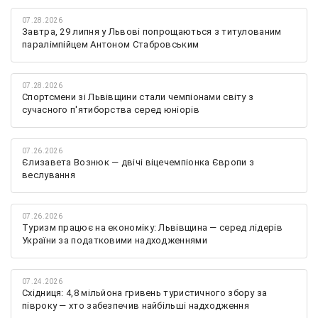
07.28.2026
Завтра, 29 липня у Львові попрощаються з титулованим
паралімпійцем Антоном Стабровським
07.28.2026
Спортсмени зі Львівщини стали чемпіонами світу з
сучасного п'ятиборства серед юніорів
07.26.2026
Єлизавета Вознюк — двічі віцечемпіонка Європи з
веслування
07.26.2026
Туризм працює на економіку: Львівщина — серед лідерів
України за податковими надходженнями
07.24.2026
Східниця: 4,8 мільйона гривень туристичного збору за
півроку — хто забезпечив найбільші надходження