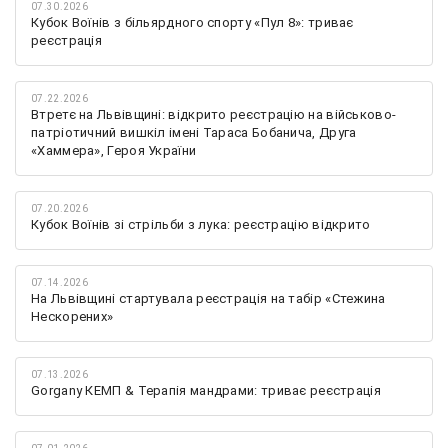
07.30.2026
Кубок Воїнів з більярдного спорту «Пул 8»: триває
реєстрація
07.22.2026
Втретє на Львівщині: відкрито реєстрацію на військово-
патріотичний вишкіл імені Тараса Бобанича, Друга
«Хаммера», Героя України
07.20.2026
Кубок Воїнів зі стрільби з лука: реєстрацію відкрито
07.14.2026
На Львівщині стартувала реєстрація на табір «Стежина
Нескорених»
07.13.2026
Gorgany КЕМП & Терапія мандрами: триває реєстрація