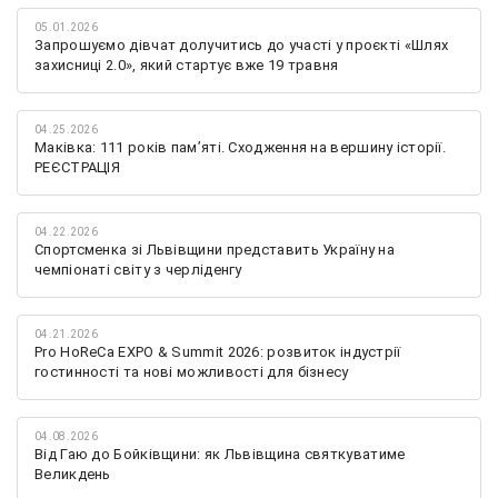
05.01.2026
Запрошуємо дівчат долучитись до участі у проєкті «Шлях
захисниці 2.0», який стартує вже 19 травня
04.25.2026
Маківка: 111 років пам’яті. Сходження на вершину історії.
РЕЄСТРАЦІЯ
04.22.2026
Спортсменка зі Львівщини представить Україну на
чемпіонаті світу з черліденгу
04.21.2026
Pro HoReCa EXPO & Summit 2026: розвиток індустрії
гостинності та нові можливості для бізнесу
04.08.2026
Від Гаю до Бойківщини: як Львівщина святкуватиме
Великдень