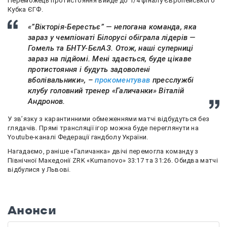
Переможець протистояння вийде до 1/4 фіналу Європейського
Кубка ЄГФ.
«”Вікторія-Берестьє” — непогана команда, яка
зараз у чемпіонаті Білорусі обіграла лідерів —
Гомель та БНТУ-БєлАЗ. Отож, наші суперниці
зараз на підйомі. Мені здається, буде цікаве
протистояння і будуть задоволені
вболівальники», –
прокоментував
пресслужбі
клубу головний тренер «Галичанки» Віталій
Андронов.
У зв’язку з карантинними обмеженнями матчі відбудуться без
глядачів. Прямі трансляції ігор можна буде переглянути на
Youtube-каналі Федерації гандболу України.
Нагадаємо, раніше «Галичанка» двічі перемогла команду з
Північної Македонії ZRK «Kumanovo» 33:17 та 31:26. Обидва матчі
відбулися у Львові.
Анонси