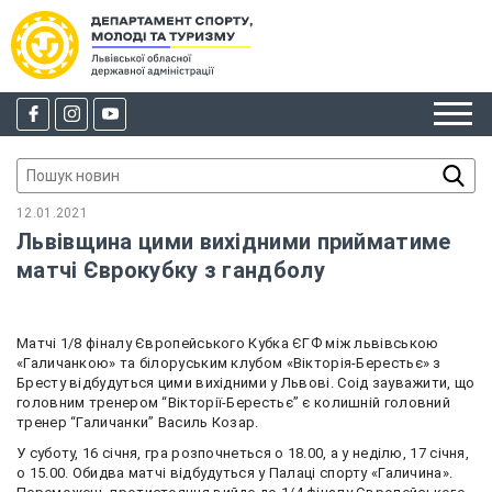
12.01.2021
Львівщина цими вихідними прийматиме
матчі Єврокубку з гандболу
Матчі 1/8 фіналу Європейського Кубка ЄГФ між львівською
«Галичанкою» та білоруським клубом «Вікторія-Берестьє» з
Бресту відбудуться цими вихідними у Львові. Соід зауважити, що
головним тренером “Вікторії-Берестьє” є колишній головний
тренер “Галичанки” Василь Козар.
У суботу, 16 січня, гра розпочнеться о 18.00, а у неділю, 17 січня,
о 15.00. Обидва матчі відбудуться у Палаці спорту «Галичина».