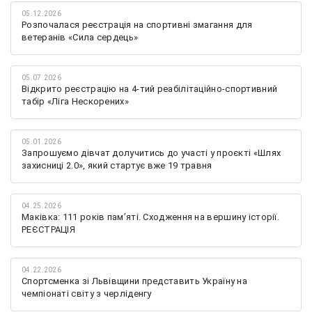
05.12.2026
Розпочалася реєстрація на спортивні змагання для
ветеранів «Сила сердець»
05.07.2026
Відкрито реєстрацію на 4-тий реабілітаційно-спортивний
табір «Ліга Нескорених»
05.01.2026
Запрошуємо дівчат долучитись до участі у проєкті «Шлях
захисниці 2.0», який стартує вже 19 травня
04.25.2026
Маківка: 111 років пам’яті. Сходження на вершину історії.
РЕЄСТРАЦІЯ
04.22.2026
Спортсменка зі Львівщини представить Україну на
чемпіонаті світу з черліденгу