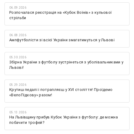
06.09.2026
Розпочалася реєстрація на «Кубок Воїнів» з кульової
стрільби
06.08.2026
Ампфутболісти зі всієї України змагатимуться у Львові
05.30.2026
Збірна України з футболу зустрінеться з уболівальниками у
Львові!
05.29.2026
Крутиш педалі і потрапляєш у XVI століття! Проїдемо
«ВелоПідкову» разом!
05.13.2026
На Львівщину прибув Кубок України з футболу: де можна
побачити трофей?