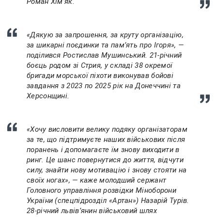
Роман Хімʼяк.
«Дякую за запрошення, за круту організацію,
за шикарні поєдинки та памʼять про Ігоря», —
поділився Ростислав Мушинський. 21-річний
боєць родом зі Стрия, у складі 38 окремої
бригади морської піхоти виконував бойові
завдання з 2023 по 2025 рік на Донеччині та
Херсонщині.
«Хочу висловити велику подяку організаторам
за те, що підтримуєте наших військових після
поранень і допомагаєте їм знову виходити в
ринг. Це шанс повернутися до життя, відчути
силу, знайти нову мотивацію і знову стояти на
своїх ногах», — каже молодший сержант
Головного управління розвідки Міноборони
України (спецпідрозділ «Артан») Назарій Турів.
28-річний львівʼянин військовий шлях