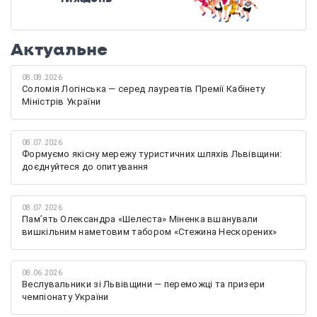
Актуальне
08.08.2026
Соломія Логінська — серед лауреатів Премії Кабінету
Міністрів України
08.07.2026
Формуємо якісну мережу туристичних шляхів Львівщини:
доєднуйтеся до опитування
08.07.2026
Памʼять Олександра «Шелеста» Міненка вшанували
вишкільним наметовим табором «Стежина Нескорених»
08.06.2026
Веслувальники зі Львівщини — переможці та призери
чемпіонату України