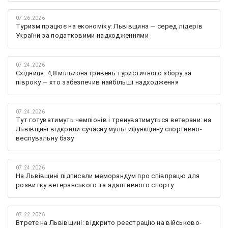
07.26.2026
Туризм працює на економіку: Львівщина — серед лідерів
України за податковими надходженнями
07.24.2026
Східниця: 4,8 мільйона гривень туристичного збору за
півроку — хто забезпечив найбільші надходження
07.24.2026
Тут готуватимуть чемпіонів і тренуватимуться ветерани: на
Львівщині відкрили сучасну мультифункційну спортивно-
веслувальну базу
07.24.2026
На Львівщині підписали меморандум про співпрацю для
розвитку ветеранського та адаптивного спорту
07.22.2026
Втретє на Львівщині: відкрито реєстрацію на військово-