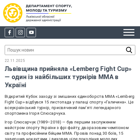
22.11.2025
Львівщина прийняла «Lemberg Fight Cup»
— один із найбільших турнірів ММА в
Україні
Відкритий Кубок заходу зі змішаних єдиноборств ММА «Lemberg
Fight Cup» відбувся 15 листопада у палаці спорту «Галичина». Це
всеукраїнський турнір, присвячений пам’яті легендарного
спортсмена Ігоря Слюсарчука.
Ігор Слюсарчук (1989–2018) — був першим заслуженим
майстром спорту України з фрі-файту, дворазовим чемпіоном
світу та професійним бійцем ММА. Провів понад 30 боїв, 15
завершив нокаутами, і виховав ціле покоління молодих