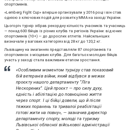
спортсменів.
«Lemberg Fight Cup» вперше організували у 2016 році і він став
однією з ключових подій для розвитку ММА на заході України.
Цьогоріч турнір зібрав рекордну кількість учасників та учасниць
— понад 600 бійців із різних клубів та регіонів України: від юних
спортсменів (10+) — до дорослих атлетів. Найсильніших
визначали у вагових категоріях від 28 кг до 120,2 кг.
Львівщину на змаганнях представляли 87 спортсменів та
спортсменок з місцевих клубів. Для багатьох молодих бійців
участь у заході стала важливим етапом зростання.
«Особливим моментом турніру став показовий
бій ветеранів війни, який відбувся в межах
проєкту нашого департаменту “Ліга
Нескорених”. Цей проєкт — про силу духу,
єдність і абілітацію до повноцінно життя
через спорт. І ці бійці довели, що й після
тяжких поранень та тривалої реабілітації
готові жити на повну», — зазначив директор
департаменту спорту, молоді та туризму
Львівської обласної військової адміністрації