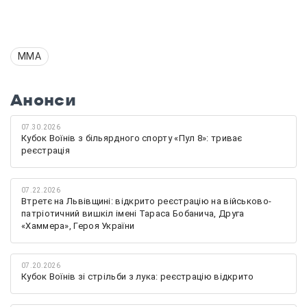
ММА
Анонси
07.30.2026
Кубок Воїнів з більярдного спорту «Пул 8»: триває
реєстрація
07.22.2026
Втретє на Львівщині: відкрито реєстрацію на військово-
патріотичний вишкіл імені Тараса Бобанича, Друга
«Хаммера», Героя України
07.20.2026
Кубок Воїнів зі стрільби з лука: реєстрацію відкрито