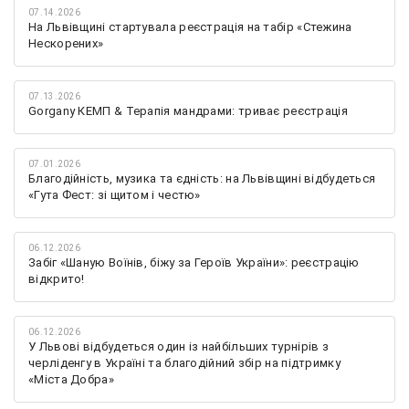
07.14.2026
На Львівщині стартувала реєстрація на табір «Стежина
Нескорених»
07.13.2026
Gorgany КЕМП & Терапія мандрами: триває реєстрація
07.01.2026
Благодійність, музика та єдність: на Львівщині відбудеться
«Гута Фест: зі щитом і честю»
06.12.2026
Забіг «Шаную Воїнів, біжу за Героїв України»: реєстрацію
відкрито!
06.12.2026
У Львові відбудеться один із найбільших турнірів з
черліденгу в Україні та благодійний збір на підтримку
«Міста Добра»