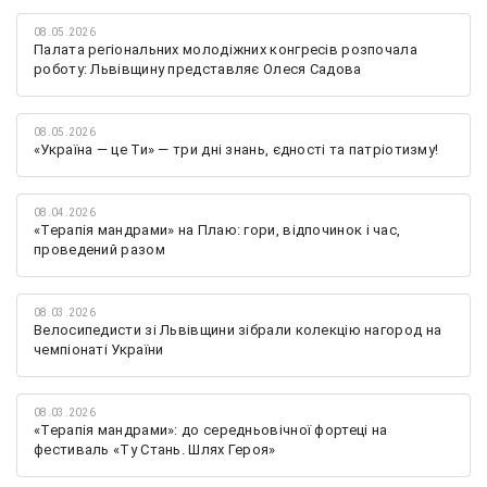
08.05.2026
Палата регіональних молодіжних конгресів розпочала
роботу: Львівщину представляє Олеся Садова
08.05.2026
«Україна — це Ти» — три дні знань, єдності та патріотизму!
08.04.2026
«Терапія мандрами» на Плаю: гори, відпочинок і час,
проведений разом
08.03.2026
Велосипедисти зі Львівщини зібрали колекцію нагород на
чемпіонаті України
08.03.2026
«Терапія мандрами»: до середньовічної фортеці на
фестиваль «Ту Стань. Шлях Героя»