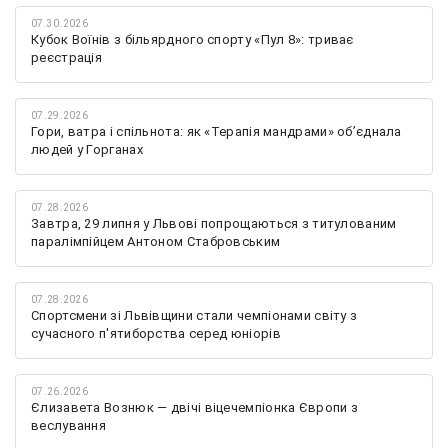
07.30.2026
Кубок Воїнів з більярдного спорту «Пул 8»: триває
реєстрація
07.29.2026
Гори, ватра і спільнота: як «Терапія мандрами» об’єднала
людей у Горганах
07.28.2026
Завтра, 29 липня у Львові попрощаються з титулованим
паралімпійцем Антоном Стабровським
07.28.2026
Спортсмени зі Львівщини стали чемпіонами світу з
сучасного п'ятиборства серед юніорів
07.26.2026
Єлизавета Вознюк — двічі віцечемпіонка Європи з
веслування