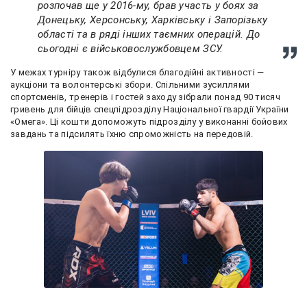
розпочав ще у 2016-му, брав участь у боях за
Донецьку, Херсонську, Харківську і Запорізьку
області та в ряді інших таємних операцій. До
сьогодні є військовослужбовцем ЗСУ.
У межах турніру також відбулися благодійні активності —
аукціони та волонтерські збори. Спільними зусиллями
спортсменів, тренерів і гостей заходу зібрали понад 90 тисяч
гривень для бійців спецпідрозділу Національної гвардії України
«Омега». Ці кошти допоможуть підрозділу у виконанні бойових
завдань та підсилять їхню спроможність на передовій.