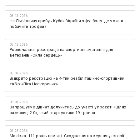
05.13.2026
На Львівщину прибув Кубок України з футболу: де можна
побачити трофей?
05.12.2026
Розпочалася реєстрація на спортивні змагання для
ветеранів «Сила сердець»
05.07.2026
Відкрито реєстрацію на 4-тий реабілітаційно-спортивний
табір «Ліга Нескорених»
05.01.2026
Запрошуємо дівчат долучитись до участі у проєкті «Шлях
захисниці 2.0», який стартує вже 19 травня
04.25.2026
Маківка: 111 років пам’яті. Сходження на вершину історії.