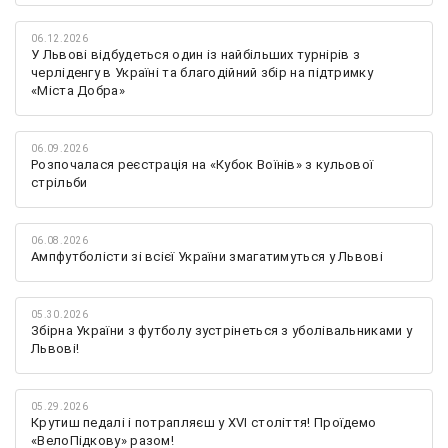
06.12.2026
У Львові відбудеться один із найбільших турнірів з
черліденгу в Україні та благодійний збір на підтримку
«Міста Добра»
06.09.2026
Розпочалася реєстрація на «Кубок Воїнів» з кульової
стрільби
06.08.2026
Ампфутболісти зі всієї України змагатимуться у Львові
05.30.2026
Збірна України з футболу зустрінеться з уболівальниками у
Львові!
05.29.2026
Крутиш педалі і потрапляєш у XVI століття! Проїдемо
«ВелоПідкову» разом!