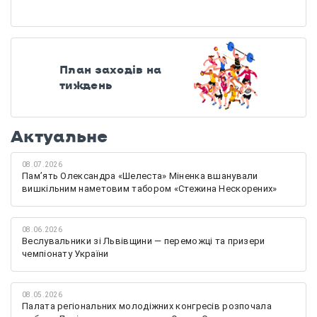
План заходів на
тиждень
Актуальне
08.07.2026
Памʼять Олександра «Шелеста» Міненка вшанували
вишкільним наметовим табором «Стежина Нескорених»
08.06.2026
Веслувальники зі Львівщини — переможці та призери
чемпіонату України
08.05.2026
Палата регіональних молодіжних конгресів розпочала