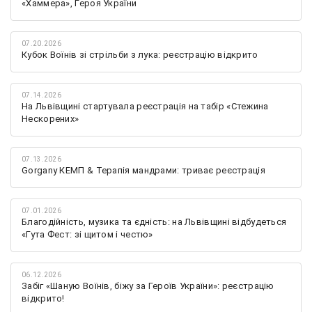
«Хаммера», Героя України
07.20.2026
Кубок Воїнів зі стрільби з лука: реєстрацію відкрито
07.14.2026
На Львівщині стартувала реєстрація на табір «Стежина
Нескорених»
07.13.2026
Gorgany КЕМП & Терапія мандрами: триває реєстрація
07.01.2026
Благодійність, музика та єдність: на Львівщині відбудеться
«Гута Фест: зі щитом і честю»
06.12.2026
Забіг «Шаную Воїнів, біжу за Героїв України»: реєстрацію
відкрито!