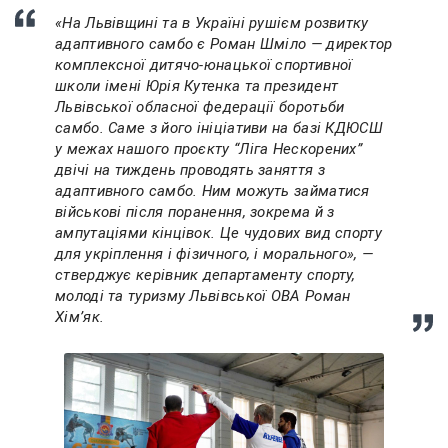
«На Львівщині та в Україні рушієм розвитку
адаптивного самбо є Роман Шміло — директор
комплексної дитячо-юнацької спортивної
школи імені Юрія Кутенка та президент
Львівської обласної федерації боротьби
самбо. Саме з його ініціативи на базі КДЮСШ
у межах нашого проєкту “Ліга Нескорених”
двічі на тиждень проводять заняття з
адаптивного самбо. Ним можуть займатися
військові після поранення, зокрема й з
ампутаціями кінцівок. Це чудових вид спорту
для укріплення і фізичного, і морального», —
стверджує керівник департаменту спорту,
молоді та туризму Львівської ОВА Роман
Хімʼяк.