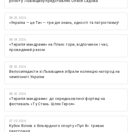
роботу: Львівщину представляє Олеся Садова
08.05.2026
«Україна — це Ти» — три дні знань, єдності та патріотизму!
08.04.2026
«Терапія мандрами» на Плаю: гори, відпочинок і час,
проведений разом
08.03.2026
Велосипедисти зі Львівщини зібрали колекцію нагород на
чемпіонаті України
08.03.2026
«Терапія мандрами»: до середньовічної фортеці на
фестиваль «Ту Стань. Шлях Героя»
07.30.2026
Кубок Воїнів з більярдного спорту «Пул 8»: триває
реєстрація