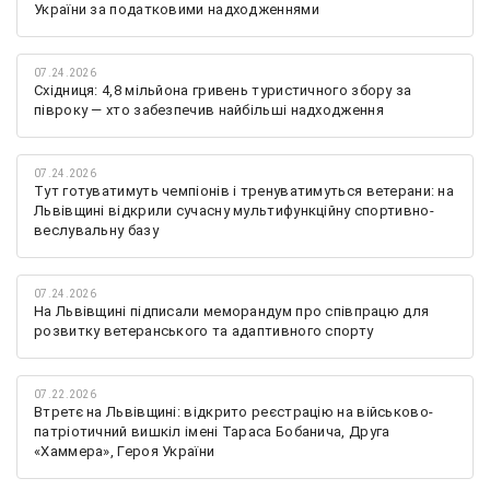
України за податковими надходженнями
07.24.2026
Східниця: 4,8 мільйона гривень туристичного збору за
півроку — хто забезпечив найбільші надходження
07.24.2026
Тут готуватимуть чемпіонів і тренуватимуться ветерани: на
Львівщині відкрили сучасну мультифункційну спортивно-
веслувальну базу
07.24.2026
На Львівщині підписали меморандум про співпрацю для
розвитку ветеранського та адаптивного спорту
07.22.2026
Втретє на Львівщині: відкрито реєстрацію на військово-
патріотичний вишкіл імені Тараса Бобанича, Друга
«Хаммера», Героя України