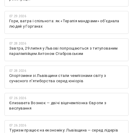
07.29.2026
Гори, ватра і спільнота: як «Терапія мандрами» об’єднала
людей у Горганах
07.28.2026
Завтра, 29 липня у Львові попрощаються з титулованим
паралімпійцем Антоном Стабровським
07.28.2026
Спортсмени зі Львівщини стали чемпіонами світу з
сучасного п'ятиборства серед юніорів
07.26.2026
Єлизавета Вознюк — двічі віцечемпіонка Європи з
веслування
07.26.2026
Туризм працює на економіку: Львівщина — серед лідерів