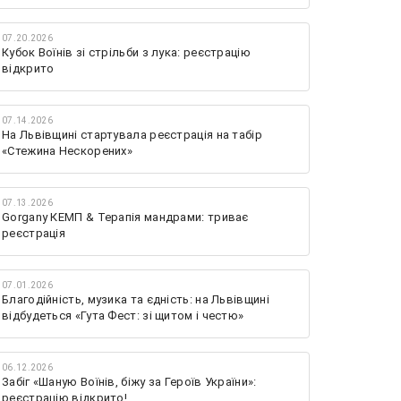
07.20.2026
Кубок Воїнів зі стрільби з лука: реєстрацію
відкрито
07.14.2026
На Львівщині стартувала реєстрація на табір
«Стежина Нескорених»
07.13.2026
Gorgany КЕМП & Терапія мандрами: триває
реєстрація
07.01.2026
Благодійність, музика та єдність: на Львівщині
відбудеться «Гута Фест: зі щитом і честю»
06.12.2026
Забіг «Шаную Воїнів, біжу за Героїв України»:
реєстрацію відкрито!