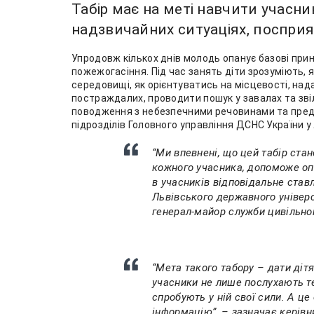
Табір має на меті навчити учасник
надзвичайних ситуаціях, поспри
Упродовж кількох днів молодь опанує базові прин
пожежогасіння. Під час занять діти зрозуміють,
середовищі, як орієнтуватись на місцевості, на
постраждалих, проводити пошук у завалах та зві
поводження з небезпечними речовинами та предм
підрозділів Головного управління ДСНС України у 
“Ми впевнені, що цей табір ста
кожного учасника, допоможе оп
в учасників відповідальне став
Львівського державного універс
генерал-майор служби цивільно
“Мета такого табору – дати діт
учасники не лише послухають те
спробують у ній свої сили. А ц
інформацію”, – зазначає керівн