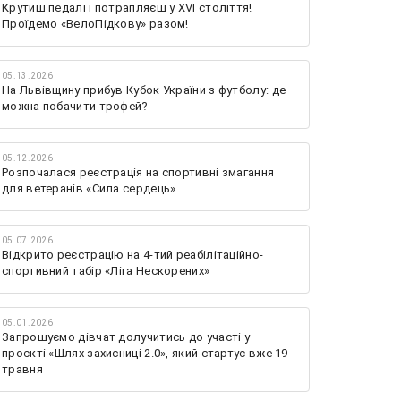
Крутиш педалі і потрапляєш у XVI століття!
Проїдемо «ВелоПідкову» разом!
05.13.2026
На Львівщину прибув Кубок України з футболу: де
можна побачити трофей?
05.12.2026
Розпочалася реєстрація на спортивні змагання
для ветеранів «Сила сердець»
05.07.2026
Відкрито реєстрацію на 4-тий реабілітаційно-
спортивний табір «Ліга Нескорених»
05.01.2026
Запрошуємо дівчат долучитись до участі у
проєкті «Шлях захисниці 2.0», який стартує вже 19
травня