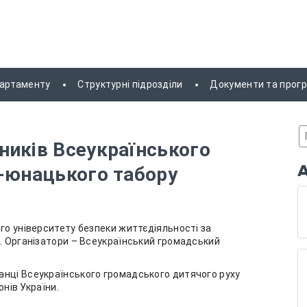
партаменту
Структурні підрозділи
Документи та прог
ників Всеукраїнського
о-юнацького табору
го університету безпеки життєдіяльності за
 Організатори – Всеукраїнський громадський
анці Всеукраїнського громадського дитячого руху
онів України.