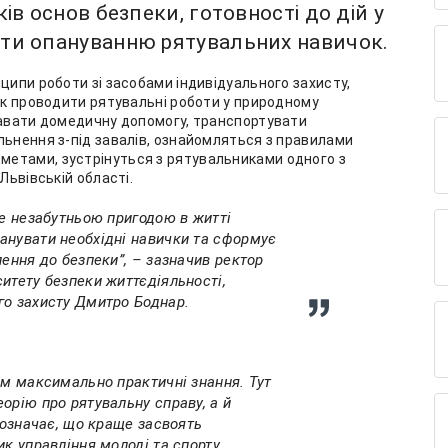
ів основ безпеки, готовності до дій у
яти опануванню рятувальних навичок.
ципи роботи зі засобами індивідуального захисту,
 як проводити рятувальні роботи у природному
давати домедичну допомогу, транспортувати
льнення з-під завалів, ознайомляться з правилами
етами, зустрінуться з рятувальниками одного з
Львівській області.
не незабутньою пригодою в житті
анувати необхідні навички та сформує
лення до безпеки”, – зазначив ректор
итету безпеки життєдіяльності,
го захисту Дмитро Боднар.
ям максимально практичні знання. Тут
орію про рятувальну справу, а й
е означає, що краще засвоять
ик управління молоді та спорту