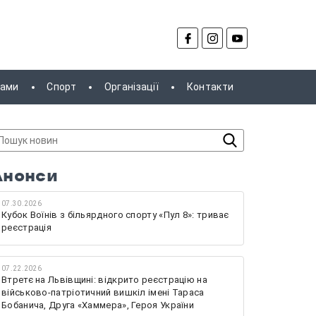
рами
Спорт
Організації
Контакти
Анонси
07.30.2026
Кубок Воїнів з більярдного спорту «Пул 8»: триває
реєстрація
07.22.2026
Втретє на Львівщині: відкрито реєстрацію на
військово-патріотичний вишкіл імені Тараса
Бобанича, Друга «Хаммера», Героя України