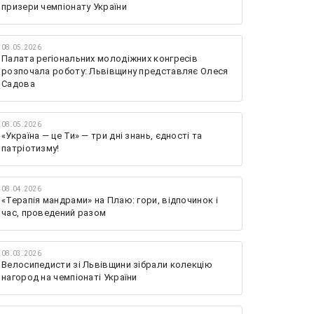
призери чемпіонату України
08.05.2026
Палата регіональних молодіжних конгресів
розпочала роботу: Львівщину представляє Олеся
Садова
08.05.2026
«Україна — це Ти» — три дні знань, єдності та
патріотизму!
08.04.2026
«Терапія мандрами» на Плаю: гори, відпочинок і
час, проведений разом
08.03.2026
Велосипедисти зі Львівщини зібрали колекцію
нагород на чемпіонаті України