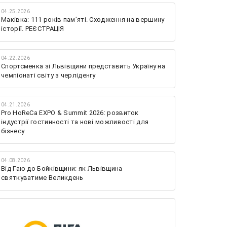
04.25.2026
Маківка: 111 років пам’яті. Сходження на вершину
історії. РЕЄСТРАЦІЯ
04.22.2026
Спортсменка зі Львівщини представить Україну на
чемпіонаті світу з черліденгу
04.21.2026
Pro HoReCa EXPO & Summit 2026: розвиток
індустрії гостинності та нові можливості для
бізнесу
04.08.2026
Від Гаю до Бойківщини: як Львівщина
святкуватиме Великдень