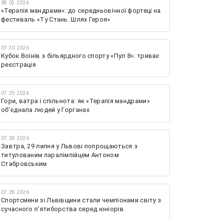
08.03.2026
«Терапія мандрами»: до середньовічної фортеці на
фестиваль «Ту Стань. Шлях Героя»
07.30.2026
Кубок Воїнів з більярдного спорту «Пул 8»: триває
реєстрація
07.29.2026
Гори, ватра і спільнота: як «Терапія мандрами»
об’єднала людей у Горганах
07.28.2026
Завтра, 29 липня у Львові попрощаються з
титулованим паралімпійцем Антоном
Стабровським
07.28.2026
Спортсмени зі Львівщини стали чемпіонами світу з
сучасного п'ятиборства серед юніорів