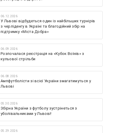
06.12.2026
У Львові відбудеться один із найбільших турнірів
з черліденгу в Україні та благодійний збір на
підтримку «Міста Добра»
06.09.2026
Розпочалася реєстрація на «Кубок Воїнів» з
кульової стрільби
06.08.2026
Ампфутболісти зі всієї України змагатимуться у
Львові
05.30.2026
Збірна України з футболу зустрінеться з
уболівальниками у Львові!
05.29.2026