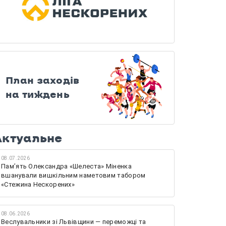
План заходів
на тиждень
Актуальне
08.07.2026
Памʼять Олександра «Шелеста» Міненка
вшанували вишкільним наметовим табором
«Стежина Нескорених»
08.06.2026
Веслувальники зі Львівщини — переможці та