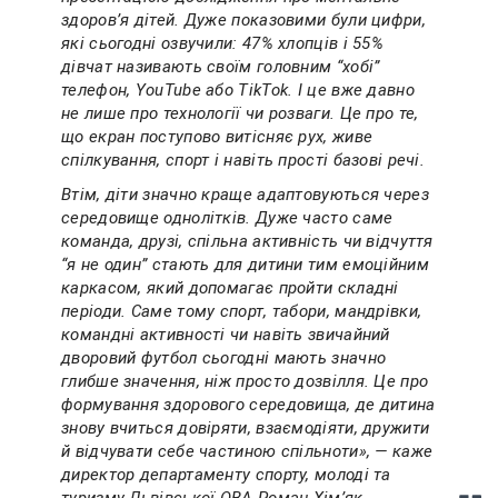
здоров’я дітей. Дуже показовими були цифри,
які сьогодні озвучили: 47% хлопців і 55%
дівчат називають своїм головним “хобі”
телефон, YouTube або TikTok. І це вже давно
не лише про технології чи розваги. Це про те,
що екран поступово витісняє рух, живе
спілкування, спорт і навіть прості базові речі.
Втім, діти значно краще адаптовуються через
середовище однолітків. Дуже часто саме
команда, друзі, спільна активність чи відчуття
“я не один” стають для дитини тим емоційним
каркасом, який допомагає пройти складні
періоди. Саме тому спорт, табори, мандрівки,
командні активності чи навіть звичайний
дворовий футбол сьогодні мають значно
глибше значення, ніж просто дозвілля. Це про
формування здорового середовища, де дитина
знову вчиться довіряти, взаємодіяти, дружити
й відчувати себе частиною спільноти», — каже
директор департаменту спорту, молоді та
туризму Львівської ОВА Роман Хімʼяк.