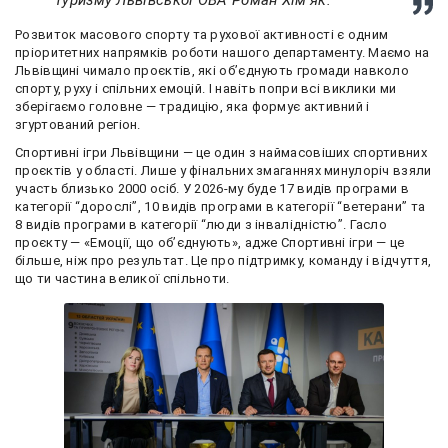
Розвиток масового спорту та рухової активності є одним
пріоритетних напрямків роботи нашого департаменту. Маємо на
Львівщині чимало проєктів, які об’єднують громади навколо
спорту, руху і спільних емоцій. І навіть попри всі виклики ми
зберігаємо головне — традицію, яка формує активний і
згуртований регіон.
Спортивні ігри Львівщини — це один з наймасовіших спортивних
проєктів у області. Лише у фінальних змаганнях минулоріч взяли
участь близько 2000 осіб. У 2026-му буде 17 видів програми в
категорії “дорослі”, 10 видів програми в категорії “ветерани” та
8 видів програми в категорії “люди з інвалідністю”. Гасло
проєкту — «Емоції, що об’єднують», адже Спортивні ігри — це
більше, ніж про результат. Це про підтримку, команду і відчуття,
що ти частина великої спільноти.