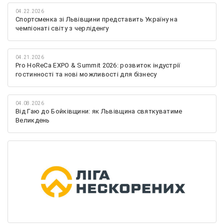
04.22.2026
Спортсменка зі Львівщини представить Україну на
чемпіонаті світу з черліденгу
04.21.2026
Pro HoReCa EXPO & Summit 2026: розвиток індустрії
гостинності та нові можливості для бізнесу
04.08.2026
Від Гаю до Бойківщини: як Львівщина святкуватиме
Великдень