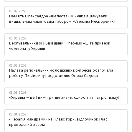
08.07.2026
Памʼять Олександра «Шелеста» Міненка вшанували
вишкільним наметовим табором «Стежина Нескорених»
08.06.2026
Веслувальники зі Львівщини — переможці та призери
чемпіонату України
08.05.2026
Палата регіональних молодіжних конгресів розпочала
роботу: Львівщину представляє Олеся Садова
08.05.2026
«Україна — це Ти» — три дні знань, єдності та патріотизму!
08.04.2026
«Терапія мандрами» на Плаю: гори, відпочинок і час,
проведений разом