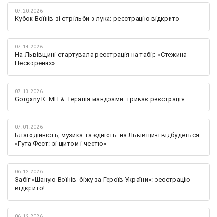
07.20.2026
Кубок Воїнів зі стрільби з лука: реєстрацію відкрито
07.14.2026
На Львівщині стартувала реєстрація на табір «Стежина
Нескорених»
07.13.2026
Gorgany КЕМП & Терапія мандрами: триває реєстрація
07.01.2026
Благодійність, музика та єдність: на Львівщині відбудеться
«Гута Фест: зі щитом і честю»
06.12.2026
Забіг «Шаную Воїнів, біжу за Героїв України»: реєстрацію
відкрито!
06.12.2026