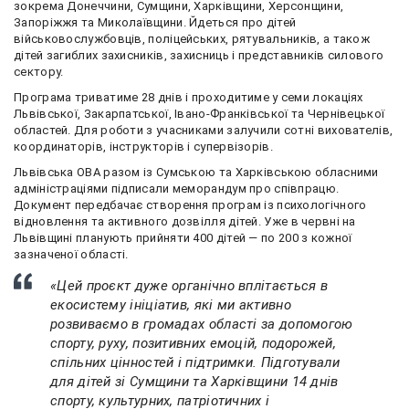
зокрема Донеччини, Сумщини, Харківщини, Херсонщини,
Запоріжжя та Миколаївщини. Йдеться про дітей
військовослужбовців, поліцейських, рятувальників, а також
дітей загиблих захисників, захисниць і представників силового
сектору.
Програма триватиме 28 днів і проходитиме у семи локаціях
Львівської, Закарпатської, Івано-Франківської та Чернівецької
областей. Для роботи з учасниками залучили сотні вихователів,
координаторів, інструкторів і супервізорів.
Львівська ОВА разом із Сумською та Харківською обласними
адміністраціями підписали меморандум про співпрацю.
Документ передбачає створення програм із психологічного
відновлення та активного дозвілля дітей. Уже в червні на
Львівщині планують прийняти 400 дітей — по 200 з кожної
зазначеної області.
«Цей проєкт дуже органічно вплітається в
екосистему ініціатив, які ми активно
розвиваємо в громадах області за допомогою
спорту, руху, позитивних емоцій, подорожей,
спільних цінностей і підтримки. Підготували
для дітей зі Сумщини та Харківщини 14 днів
спорту, культурних, патріотичних і