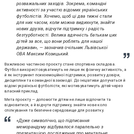
розважальних заходів. Зокрема, командні
активності за участю відомих українських
футболістів. Хочемо, щоб ці два тижні стали
для них часом, коли можна видихнути, знайти
нових друзів, відчути підтримку і радість
безтурботності. Велика вдячність батькам цих
дітей за все, що вони роблять для нашої
держави», — зазначив очільник Львівської
ОВА Максим Козицький.
Важливою частиною проєкту стане спортивна складова.
Футбол використовуватимуть не лише як фізичну активність, а
й як інструмент психоемоційної підтримки, розвитку довіри,
дисципліни та командної взаємодії. До ініціативи долучаться й
відомі українські футболісти, які мотивуватимуть дітей через
власний приклад.
Мета проєкту — допомогти дітям не лише відпочити та
відновитися, а й відчути підтримку, знайти нове коло
спілкування та безпечне середовище для розвитку.
«Дуже символічно, що підписання
меморандуму відбувалося паралельно з
презентацією дослідження про ментальне