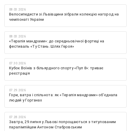
08.03.2026
Велосипедисти зі Львівщини зібрали колекцію нагород на
чемпіонаті України
08.03.2026
«Терапія мандрами»: до середньовічної фортеці на
фестиваль «Ту Стань. Шлях Героя»
07.30.2026
Кубок Воїнів з більярдного спорту «Пул 8»: триває
реєстрація
07.29.2026
Гори, ватра і спільнота: як «Терапія мандрами» об’єднала
людей у Горганах
07.28.2026
Завтра, 29 липня у Львові попрощаються з титулованим
паралімпійцем Антоном Стабровським