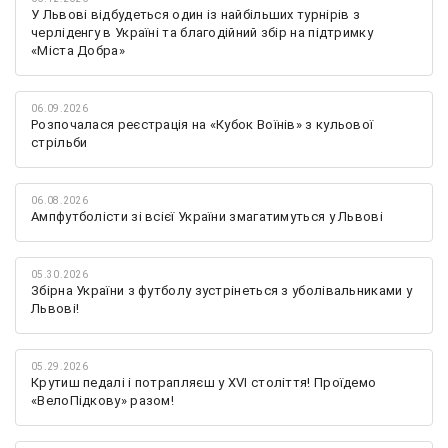
У Львові відбудеться один із найбільших турнірів з
черліденгу в Україні та благодійний збір на підтримку
«Міста Добра»
06.09.2026
Розпочалася реєстрація на «Кубок Воїнів» з кульової
стрільби
06.08.2026
Ампфутболісти зі всієї України змагатимуться у Львові
05.30.2026
Збірна України з футболу зустрінеться з уболівальниками у
Львові!
05.29.2026
Крутиш педалі і потрапляєш у XVI століття! Проїдемо
«ВелоПідкову» разом!