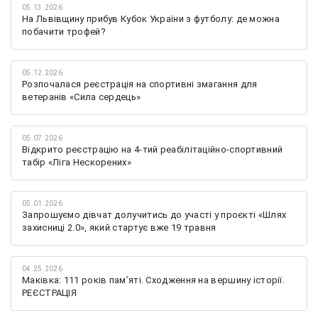
05.13.2026
На Львівщину прибув Кубок України з футболу: де можна
побачити трофей?
05.12.2026
Розпочалася реєстрація на спортивні змагання для
ветеранів «Сила сердець»
05.07.2026
Відкрито реєстрацію на 4-тий реабілітаційно-спортивний
табір «Ліга Нескорених»
05.01.2026
Запрошуємо дівчат долучитись до участі у проєкті «Шлях
захисниці 2.0», який стартує вже 19 травня
04.25.2026
Маківка: 111 років пам’яті. Сходження на вершину історії.
РЕЄСТРАЦІЯ