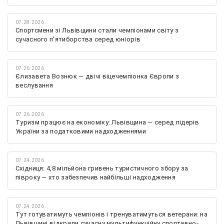
07.28.2026
Спортсмени зі Львівщини стали чемпіонами світу з
сучасного п'ятиборства серед юніорів
07.26.2026
Єлизавета Вознюк — двічі віцечемпіонка Європи з
веслування
07.26.2026
Туризм працює на економіку: Львівщина — серед лідерів
України за податковими надходженнями
07.24.2026
Східниця: 4,8 мільйона гривень туристичного збору за
півроку — хто забезпечив найбільші надходження
07.24.2026
Тут готуватимуть чемпіонів і тренуватимуться ветерани: на
Львівщині відкрили сучасну мультифункційну спортивно-