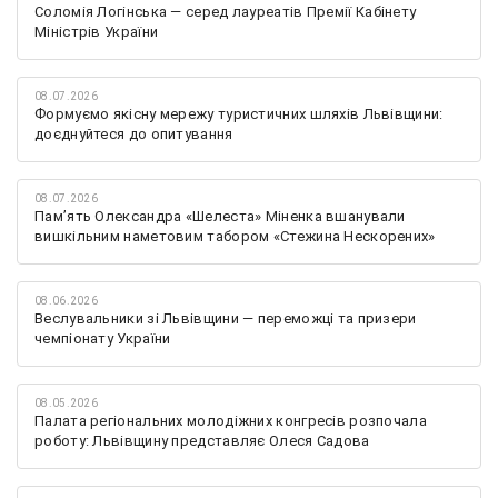
Соломія Логінська — серед лауреатів Премії Кабінету
Міністрів України
08.07.2026
Формуємо якісну мережу туристичних шляхів Львівщини:
доєднуйтеся до опитування
08.07.2026
Памʼять Олександра «Шелеста» Міненка вшанували
вишкільним наметовим табором «Стежина Нескорених»
08.06.2026
Веслувальники зі Львівщини — переможці та призери
чемпіонату України
08.05.2026
Палата регіональних молодіжних конгресів розпочала
роботу: Львівщину представляє Олеся Садова