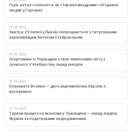
07.29.2026
Гори, ватра і спільнота: як «Терапія мандрами» об’єднала
людей у Горганах
07.28.2026
Завтра, 29 липня у Львові попрощаються з титулованим
паралімпійцем Антоном Стабровським
07.28.2026
Спортсмени зі Львівщини стали чемпіонами світу з
сучасного п'ятиборства серед юніорів
07.26.2026
Єлизавета Вознюк — двічі віцечемпіонка Європи з
веслування
07.26.2026
Туризм працює на економіку: Львівщина — серед лідерів
України за податковими надходженнями