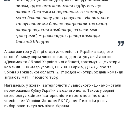
чином, адже змагання мали відбутись ще
раніше. Оскільки їх перенесли, то команда
мала більше часу для тренувань. На останніх
тренуваннях ми більше працювали тактично,
напрацьовували комбінації, зв’язки між
гравцями”, – розповідає тренер команди
Олексій Шведов.
А вже завтра у Дніпрі стартує чемпіонат України з водного
поло. У ньому окрім чинного володаря титулу львівського
«Динамо» та Збірної Харківської області, гратимуть ще чотири
команди – ВК «Маріуполь», НТУ ХПІ Харків, ДНУ-Дніпро та
Збірна Харківської області–2. Упродовж чотирьох днів команди
зіграють матчі першого туру.
Нагадаємо, у жовтні ватерполісти львівського «Динамо» стали
переможцями Кубку України з водного поло. Також у серпні
цього року львівські ватерполісти втретє поспіль стали
чемпіонами України. Загалом ВК “Динамо” вже сім разів
виборював титул чемпіона України.