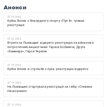
Анонси
07.30.2026
Кубок Воїнів з більярдного спорту «Пул 8»: триває
реєстрація
07.22.2026
Втретє на Львівщині: відкрито реєстрацію на військово-
патріотичний вишкіл імені Тараса Бобанича, Друга
«Хаммера», Героя України
07.20.2026
Кубок Воїнів зі стрільби з лука: реєстрацію відкрито
07.14.2026
На Львівщині стартувала реєстрація на табір «Стежина
Нескорених»
07.13.2026