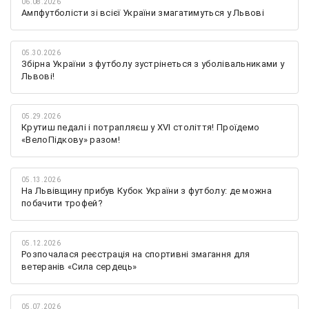
06.08.2026
Ампфутболісти зі всієї України змагатимуться у Львові
05.30.2026
Збірна України з футболу зустрінеться з уболівальниками у
Львові!
05.29.2026
Крутиш педалі і потрапляєш у XVI століття! Проїдемо
«ВелоПідкову» разом!
05.13.2026
На Львівщину прибув Кубок України з футболу: де можна
побачити трофей?
05.12.2026
Розпочалася реєстрація на спортивні змагання для
ветеранів «Сила сердець»
05.07.2026