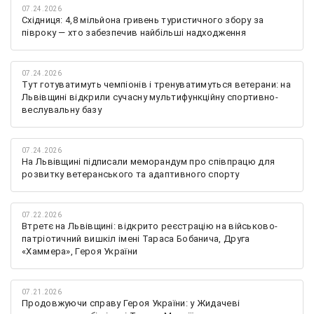
07.24.2026
Східниця: 4,8 мільйона гривень туристичного збору за
півроку — хто забезпечив найбільші надходження
07.24.2026
Тут готуватимуть чемпіонів і тренуватимуться ветерани: на
Львівщині відкрили сучасну мультифункційну спортивно-
веслувальну базу
07.24.2026
На Львівщині підписали меморандум про співпрацю для
розвитку ветеранського та адаптивного спорту
07.22.2026
Втретє на Львівщині: відкрито реєстрацію на військово-
патріотичний вишкіл імені Тараса Бобанича, Друга
«Хаммера», Героя України
07.21.2026
Продовжуючи справу Героя України: у Жидачеві