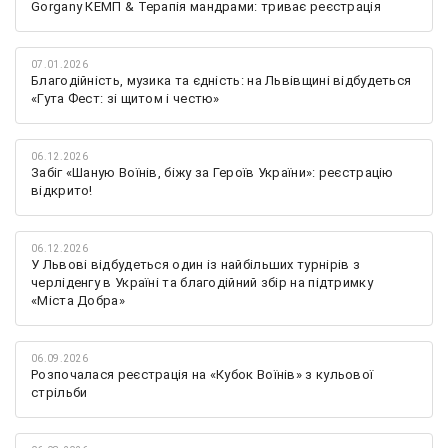
Gorgany КЕМП & Терапія мандрами: триває реєстрація
07.01.2026
Благодійність, музика та єдність: на Львівщині відбудеться
«Гута Фест: зі щитом і честю»
06.12.2026
Забіг «Шаную Воїнів, біжу за Героїв України»: реєстрацію
відкрито!
06.12.2026
У Львові відбудеться один із найбільших турнірів з
черліденгу в Україні та благодійний збір на підтримку
«Міста Добра»
06.09.2026
Розпочалася реєстрація на «Кубок Воїнів» з кульової
стрільби