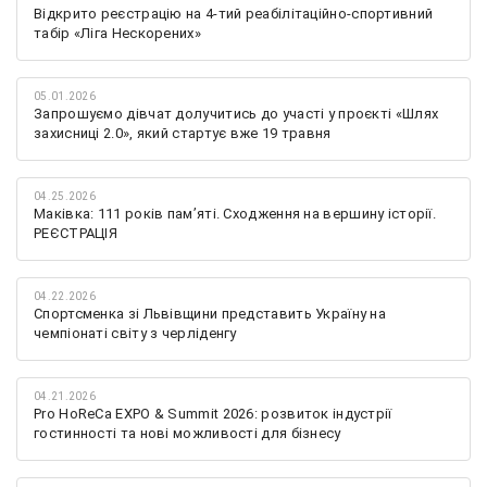
Відкрито реєстрацію на 4-тий реабілітаційно-спортивний
табір «Ліга Нескорених»
05.01.2026
Запрошуємо дівчат долучитись до участі у проєкті «Шлях
захисниці 2.0», який стартує вже 19 травня
04.25.2026
Маківка: 111 років пам’яті. Сходження на вершину історії.
РЕЄСТРАЦІЯ
04.22.2026
Спортсменка зі Львівщини представить Україну на
чемпіонаті світу з черліденгу
04.21.2026
Pro HoReCa EXPO & Summit 2026: розвиток індустрії
гостинності та нові можливості для бізнесу