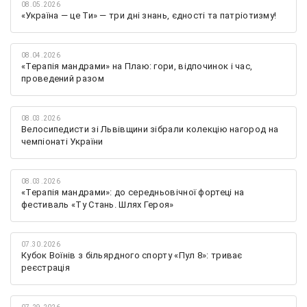
08.05.2026
«Україна — це Ти» — три дні знань, єдності та патріотизму!
08.04.2026
«Терапія мандрами» на Плаю: гори, відпочинок і час,
проведений разом
08.03.2026
Велосипедисти зі Львівщини зібрали колекцію нагород на
чемпіонаті України
08.03.2026
«Терапія мандрами»: до середньовічної фортеці на
фестиваль «Ту Стань. Шлях Героя»
07.30.2026
Кубок Воїнів з більярдного спорту «Пул 8»: триває
реєстрація