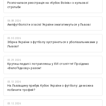
Розпочалася реєстрація на «Кубок Воїнів» з кульової
стрільби
06.08.2026
Ампфутболісти зі всієї України змагатимуться у Львові
05.30.2026
Збірна України з футболу зустрінеться з уболівальниками у
Львові!
05.29.2026
Крутиш педалі і потрапляєш у XVI століття! Проїдемо
«ВелоПідкову» разом!
05.13.2026
На Львівщину прибув Кубок України з футболу: де можна
побачити трофей?
05.12.2026