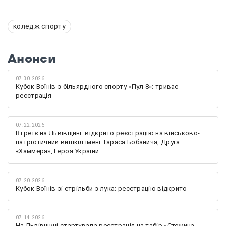
коледж спорту
Анонси
07.30.2026
Кубок Воїнів з більярдного спорту «Пул 8»: триває
реєстрація
07.22.2026
Втретє на Львівщині: відкрито реєстрацію на військово-
патріотичний вишкіл імені Тараса Бобанича, Друга
«Хаммера», Героя України
07.20.2026
Кубок Воїнів зі стрільби з лука: реєстрацію відкрито
07.14.2026
На Львівщині стартувала реєстрація на табір «Стежина