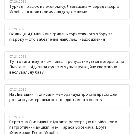
07.26.2026
Туризм працює на економіку: Львівщина — серед лідерів
України за податковими надходженнями
07.24.2026
Східниця: 4,8 мільйона гривень туристичного збору за
півроку — хто забезпечив найбільші надходження
07.24.2026
Тут готуватимуть чемпіонів і тренуватимуться ветерани: на
Львівщині відкрили сучасну мультифункційну спортивно-
веслувальну базу
07.24.2026
На Львівщині підписали меморандум про співпрацю для
розвитку ветеранського та адаптивного спорту
07.22.2026
Втретє на Львівщині: відкрито реєстрацію на військово-
патріотичний вишкіл імені Тараса Бобанича, Друга
«Хаммера», Героя України