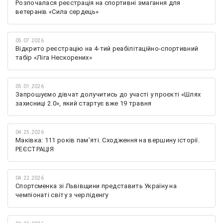
Розпочалася реєстрація на спортивні змагання для
ветеранів «Сила сердець»
05.07.2026
Відкрито реєстрацію на 4-тий реабілітаційно-спортивний
табір «Ліга Нескорених»
05.01.2026
Запрошуємо дівчат долучитись до участі у проєкті «Шлях
захисниці 2.0», який стартує вже 19 травня
04.25.2026
Маківка: 111 років пам’яті. Сходження на вершину історії.
РЕЄСТРАЦІЯ
04.22.2026
Спортсменка зі Львівщини представить Україну на
чемпіонаті світу з черліденгу