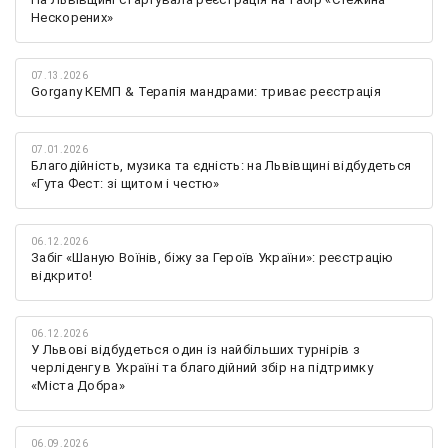
Нескорених»
07.13.2026
Gorgany КЕМП & Терапія мандрами: триває реєстрація
07.01.2026
Благодійність, музика та єдність: на Львівщині відбудеться
«Гута Фест: зі щитом і честю»
06.12.2026
Забіг «Шаную Воїнів, біжу за Героїв України»: реєстрацію
відкрито!
06.12.2026
У Львові відбудеться один із найбільших турнірів з
черліденгу в Україні та благодійний збір на підтримку
«Міста Добра»
06.09.2026