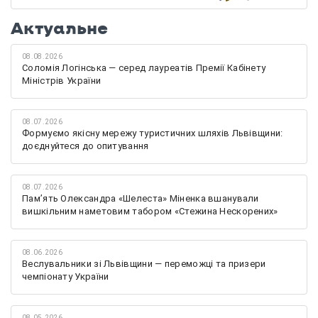
Актуальне
08.08.2026
Соломія Логінська — серед лауреатів Премії Кабінету
Міністрів України
08.07.2026
Формуємо якісну мережу туристичних шляхів Львівщини:
доєднуйтеся до опитування
08.07.2026
Памʼять Олександра «Шелеста» Міненка вшанували
вишкільним наметовим табором «Стежина Нескорених»
08.06.2026
Веслувальники зі Львівщини — переможці та призери
чемпіонату України
08.05.2026