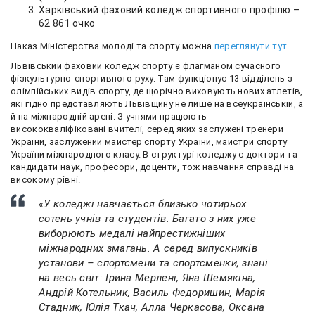
Харківський фаховий коледж спортивного профілю –
62 861 очко
Наказ Міністерства молоді та спорту можна
переглянути тут.
Львівський фаховий коледж спорту є флагманом сучасного
фізкультурно-спортивного руху. Там функціонує 13 відділень з
олімпійських видів спорту, де щорічно виховують нових атлетів,
які гідно представляють Львівщину не лише на всеукраїнській, а
й на міжнародній арені. З учнями працюють
висококваліфіковані вчителі, серед яких заслужені тренери
України, заслужений майстер спорту України, майстри спорту
України міжнародного класу. В структурі коледжу є доктори та
кандидати наук, професори, доценти, тож навчання справді на
високому рівні.
«У коледжі навчається близько чотирьох
сотень учнів та студентів. Багато з них уже
виборюють медалі найпрестижніших
міжнародних змагань. А серед випускників
установи – спортсмени та спортсменки, знані
на весь світ: Ірина Мерлені, Яна Шемякіна,
Андрій Котельник, Василь Федоришин, Марія
Стадник, Юлія Ткач, Алла Черкасова, Оксана