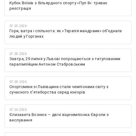
Кубок Воїнів з більярдного спорту «Пул 8»: триває
реєстрація
07.29.2026
Гори, ватра і спільнота: як «Терапія мандрами» об’єднала
людей у Горганах
07.28.2026
Завтра, 29 липня у Львові попрощаються з титулованим
паралімпійцем Антоном Стабровським
07.28.2026
Спортсмени зі Львівщини стали чемпіонами світу з
сучасного п'ятиборства серед юніорів
07.26.2026
Єлизавета Вознюк — двічі віцечемпіонка Європи з
веслування