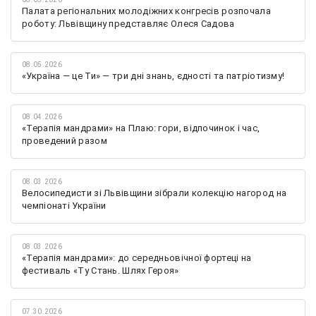
Палата регіональних молодіжних конгресів розпочала
роботу: Львівщину представляє Олеся Садова
08.05.2026
«Україна — це Ти» — три дні знань, єдності та патріотизму!
08.04.2026
«Терапія мандрами» на Плаю: гори, відпочинок і час,
проведений разом
08.03.2026
Велосипедисти зі Львівщини зібрали колекцію нагород на
чемпіонаті України
08.03.2026
«Терапія мандрами»: до середньовічної фортеці на
фестиваль «Ту Стань. Шлях Героя»
07.30.2026