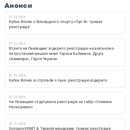
Анонси
07.30.2026
Кубок Воїнів з більярдного спорту «Пул 8»: триває
реєстрація
07.22.2026
Втретє на Львівщині: відкрито реєстрацію на військово-
патріотичний вишкіл імені Тараса Бобанича, Друга
«Хаммера», Героя України
07.20.2026
Кубок Воїнів зі стрільби з лука: реєстрацію відкрито
07.14.2026
На Львівщині стартувала реєстрація на табір «Стежина
Нескорених»
07.13.2026
Gorgany КЕМП & Терапія мандрами: триває реєстрація