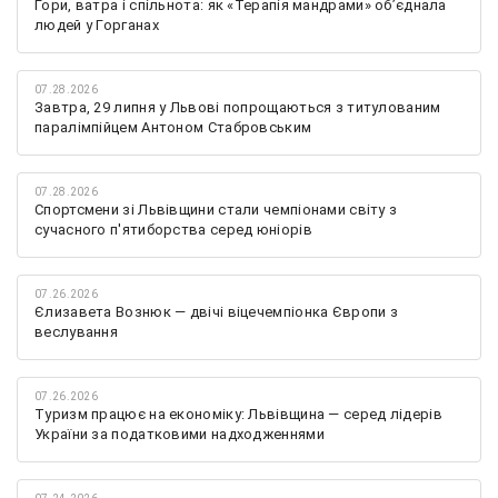
Гори, ватра і спільнота: як «Терапія мандрами» об’єднала
людей у Горганах
07.28.2026
Завтра, 29 липня у Львові попрощаються з титулованим
паралімпійцем Антоном Стабровським
07.28.2026
Спортсмени зі Львівщини стали чемпіонами світу з
сучасного п'ятиборства серед юніорів
07.26.2026
Єлизавета Вознюк — двічі віцечемпіонка Європи з
веслування
07.26.2026
Туризм працює на економіку: Львівщина — серед лідерів
України за податковими надходженнями