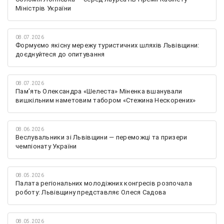
Міністрів України
08.07.2026
Формуємо якісну мережу туристичних шляхів Львівщини:
доєднуйтеся до опитування
08.07.2026
Памʼять Олександра «Шелеста» Міненка вшанували
вишкільним наметовим табором «Стежина Нескорених»
08.06.2026
Веслувальники зі Львівщини — переможці та призери
чемпіонату України
08.05.2026
Палата регіональних молодіжних конгресів розпочала
роботу: Львівщину представляє Олеся Садова
08.05.2026