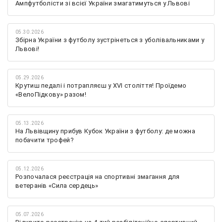
Ампфутболісти зі всієї України змагатимуться у Львові
05.30.2026
Збірна України з футболу зустрінеться з уболівальниками у
Львові!
05.29.2026
Крутиш педалі і потрапляєш у XVI століття! Проїдемо
«ВелоПідкову» разом!
05.13.2026
На Львівщину прибув Кубок України з футболу: де можна
побачити трофей?
05.12.2026
Розпочалася реєстрація на спортивні змагання для
ветеранів «Сила сердець»
05.07.2026