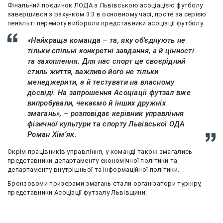
Фінальний поєдинок ЛОДА з Львівською асоціацією футболу
завершився з рахунком 3:3 в основному часі, проте за серією
пенальті перемогу вибороли представники асоціації футболу.
«Найкраща команда – та, яку об’єднують не
тільки спільні конкретні завдання, а й цінності
та захоплення. Для нас спорт це своєрідний
стиль життя, важливо його не тільки
менеджерити, а й тестувати на власному
досвіді. На запрошення Асоціації футзал вже
випробували, чекаємо й інших дружніх
змагань», – розповідає керівник управління
фізичної культури та спорту Львівської ОДА
Роман Хім‘як.
Окрім працівників управління, у команді також змагались
представники департаменту економічної політики та
департаменту внутрішньої та інформаційної політики.
Бронзовоми призерами змагань стали організатори турніру,
представники Асоціації футзалу Львівщини.