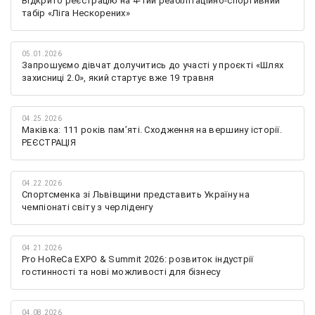
Відкрито реєстрацію на 4-тий реабілітаційно-спортивний
табір «Ліга Нескорених»
05.01.2026
Запрошуємо дівчат долучитись до участі у проєкті «Шлях
захисниці 2.0», який стартує вже 19 травня
04.25.2026
Маківка: 111 років пам’яті. Сходження на вершину історії.
РЕЄСТРАЦІЯ
04.22.2026
Спортсменка зі Львівщини представить Україну на
чемпіонаті світу з черліденгу
04.21.2026
Pro HoReCa EXPO & Summit 2026: розвиток індустрії
гостинності та нові можливості для бізнесу
04.08.2026