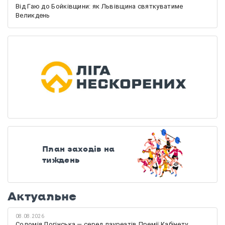
Від Гаю до Бойківщини: як Львівщина святкуватиме
Великдень
План заходів на
тиждень
Актуальне
08.08.2026
Соломія Логінська — серед лауреатів Премії Кабінету