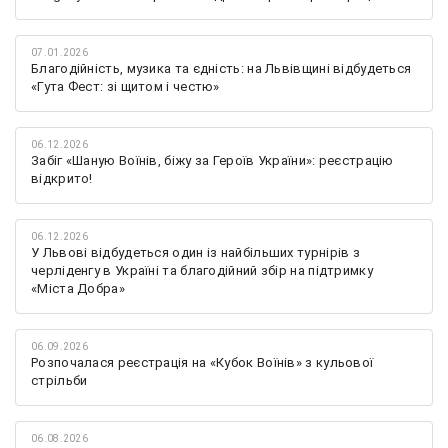
07.01.2026
Благодійність, музика та єдність: на Львівщині відбудеться
«Гута Фест: зі щитом і честю»
06.12.2026
Забіг «Шаную Воїнів, біжу за Героїв України»: реєстрацію
відкрито!
06.12.2026
У Львові відбудеться один із найбільших турнірів з
черліденгу в Україні та благодійний збір на підтримку
«Міста Добра»
06.09.2026
Розпочалася реєстрація на «Кубок Воїнів» з кульової
стрільби
06.08.2026