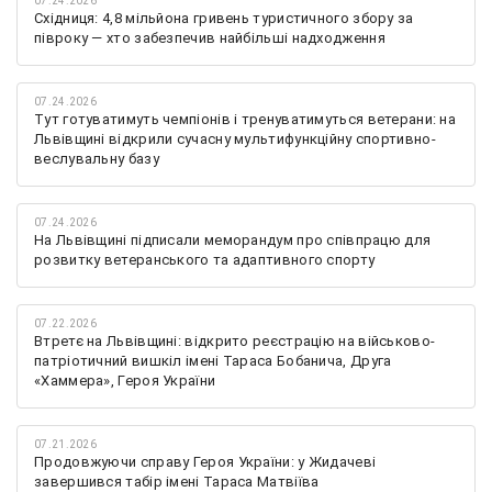
07.24.2026
Східниця: 4,8 мільйона гривень туристичного збору за
півроку — хто забезпечив найбільші надходження
07.24.2026
Тут готуватимуть чемпіонів і тренуватимуться ветерани: на
Львівщині відкрили сучасну мультифункційну спортивно-
веслувальну базу
07.24.2026
На Львівщині підписали меморандум про співпрацю для
розвитку ветеранського та адаптивного спорту
07.22.2026
Втретє на Львівщині: відкрито реєстрацію на військово-
патріотичний вишкіл імені Тараса Бобанича, Друга
«Хаммера», Героя України
07.21.2026
Продовжуючи справу Героя України: у Жидачеві
завершився табір імені Тараса Матвіїва