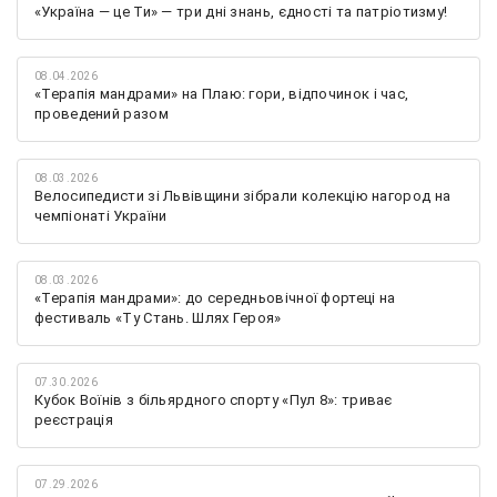
«Україна — це Ти» — три дні знань, єдності та патріотизму!
08.04.2026
«Терапія мандрами» на Плаю: гори, відпочинок і час,
проведений разом
08.03.2026
Велосипедисти зі Львівщини зібрали колекцію нагород на
чемпіонаті України
08.03.2026
«Терапія мандрами»: до середньовічної фортеці на
фестиваль «Ту Стань. Шлях Героя»
07.30.2026
Кубок Воїнів з більярдного спорту «Пул 8»: триває
реєстрація
07.29.2026