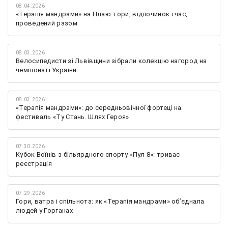
08.04.2026
«Терапія мандрами» на Плаю: гори, відпочинок і час,
проведений разом
08.03.2026
Велосипедисти зі Львівщини зібрали колекцію нагород на
чемпіонаті України
08.03.2026
«Терапія мандрами»: до середньовічної фортеці на
фестиваль «Ту Стань. Шлях Героя»
07.30.2026
Кубок Воїнів з більярдного спорту «Пул 8»: триває
реєстрація
07.29.2026
Гори, ватра і спільнота: як «Терапія мандрами» об’єднала
людей у Горганах