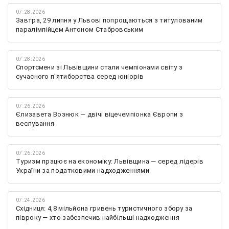
07.28.2026
Завтра, 29 липня у Львові попрощаються з титулованим
паралімпійцем Антоном Стабровським
07.28.2026
Спортсмени зі Львівщини стали чемпіонами світу з
сучасного п'ятиборства серед юніорів
07.26.2026
Єлизавета Вознюк — двічі віцечемпіонка Європи з
веслування
07.26.2026
Туризм працює на економіку: Львівщина — серед лідерів
України за податковими надходженнями
07.24.2026
Східниця: 4,8 мільйона гривень туристичного збору за
півроку — хто забезпечив найбільші надходження