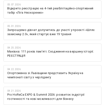
05.07.2026
Відкрито реєстрацію на 4-тий реабілітаційно-спортивний
табір «Ліга Нескорених»
05.01.2026
Запрошуємо дівчат долучитись до участі у проєкті «Шлях
захисниці 2.0», який стартує вже 19 травня
04.25.2026
Маківка: 111 років пам’яті. Сходження на вершину історії.
РЕЄСТРАЦІЯ
04.22.2026
Спортсменка зі Львівщини представить Україну на
чемпіонаті світу з черліденгу
04.21.2026
Pro HoReCa EXPO & Summit 2026: розвиток індустрії
гостинності та нові можливості для бізнесу