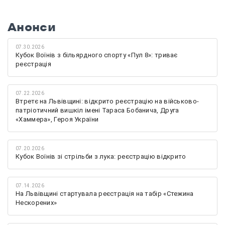
Анонси
07.30.2026
Кубок Воїнів з більярдного спорту «Пул 8»: триває
реєстрація
07.22.2026
Втретє на Львівщині: відкрито реєстрацію на військово-
патріотичний вишкіл імені Тараса Бобанича, Друга
«Хаммера», Героя України
07.20.2026
Кубок Воїнів зі стрільби з лука: реєстрацію відкрито
07.14.2026
На Львівщині стартувала реєстрація на табір «Стежина
Нескорених»