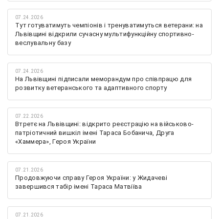
07.24.2026
Тут готуватимуть чемпіонів і тренуватимуться ветерани: на
Львівщині відкрили сучасну мультифункційну спортивно-
веслувальну базу
07.24.2026
На Львівщині підписали меморандум про співпрацю для
розвитку ветеранського та адаптивного спорту
07.22.2026
Втретє на Львівщині: відкрито реєстрацію на військово-
патріотичний вишкіл імені Тараса Бобанича, Друга
«Хаммера», Героя України
07.21.2026
Продовжуючи справу Героя України: у Жидачеві
завершився табір імені Тараса Матвіїва
07.21.2026