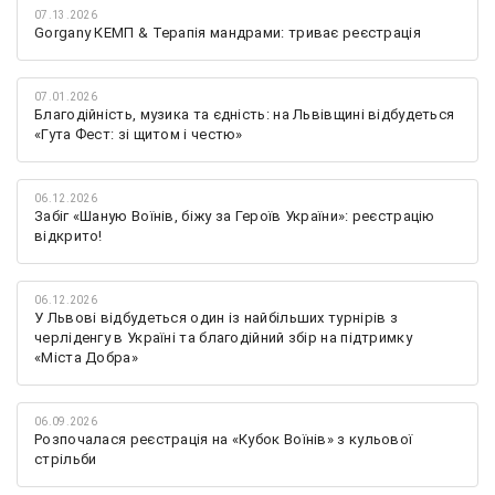
07.13.2026
Gorgany КЕМП & Терапія мандрами: триває реєстрація
07.01.2026
Благодійність, музика та єдність: на Львівщині відбудеться
«Гута Фест: зі щитом і честю»
06.12.2026
Забіг «Шаную Воїнів, біжу за Героїв України»: реєстрацію
відкрито!
06.12.2026
У Львові відбудеться один із найбільших турнірів з
черліденгу в Україні та благодійний збір на підтримку
«Міста Добра»
06.09.2026
Розпочалася реєстрація на «Кубок Воїнів» з кульової
стрільби