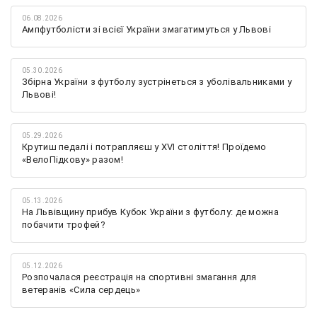
06.08.2026
Ампфутболісти зі всієї України змагатимуться у Львові
05.30.2026
Збірна України з футболу зустрінеться з уболівальниками у
Львові!
05.29.2026
Крутиш педалі і потрапляєш у XVI століття! Проїдемо
«ВелоПідкову» разом!
05.13.2026
На Львівщину прибув Кубок України з футболу: де можна
побачити трофей?
05.12.2026
Розпочалася реєстрація на спортивні змагання для
ветеранів «Сила сердець»