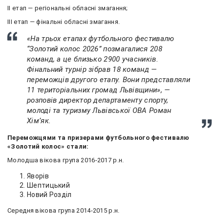
ІІ етап — регіональні обласні змагання;
ІІІ етап — фінальні обласні змагання.
«На трьох етапах футбольного фестивалю
“Золотий колос 2026” позмагалися 208
команд, а це близько 2900 учасників.
Фінальний турнір зібрав 18 команд —
переможців другого етапу. Вони представляли
11 територіальних громад Львівщини», —
розповів директор департаменту спорту,
молоді та туризму Львівської ОВА Роман
Хімʼяк.
Переможцями та призерами футбольного фестивалю
«Золотий колос» стали:
Молодша вікова група 2016-2017 р.н.
Яворів
Шептицький
Новий Розділ
Середня вікова група 2014-2015 р.н.