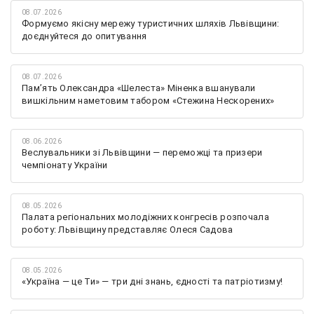
08.07.2026
Формуємо якісну мережу туристичних шляхів Львівщини:
доєднуйтеся до опитування
08.07.2026
Памʼять Олександра «Шелеста» Міненка вшанували
вишкільним наметовим табором «Стежина Нескорених»
08.06.2026
Веслувальники зі Львівщини — переможці та призери
чемпіонату України
08.05.2026
Палата регіональних молодіжних конгресів розпочала
роботу: Львівщину представляє Олеся Садова
08.05.2026
«Україна — це Ти» — три дні знань, єдності та патріотизму!