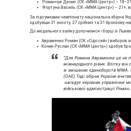
Романчук Денис (СК «ММА Центр») – 18–21 р
Фортуна Василь (СК «ММА Центр») – 21+, ва
За підсумками чемпіонату національна збірна У
здобувши 31 золоту, 27 срібних та 31 бронзову н
До медального заліку долучилися і борці зі Львів
Авраменко Роман (СК «Одіссей») виборов зо
Коник Руслан (СК «ММА Центр») здобув бронз
“Для Романа Авраменка це не 
міжнародного рівня. Влітку він
зі змішаних єдиноборств ММА. С
(ОАЕ) Тоді збірна України вчетв
нагадує керівник управління мо
військової адміністрації Роман 