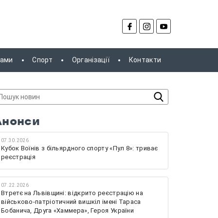
рами
Спорт
Організації
Контакти
Анонси
07.30.2026
Кубок Воїнів з більярдного спорту «Пул 8»: триває
реєстрація
07.22.2026
Втретє на Львівщині: відкрито реєстрацію на
військово-патріотичний вишкіл імені Тараса
Бобанича, Друга «Хаммера», Героя України