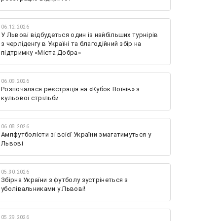
06.12.2026
У Львові відбудеться один із найбільших турнірів
з черліденгу в Україні та благодійний збір на
підтримку «Міста Добра»
06.09.2026
Розпочалася реєстрація на «Кубок Воїнів» з
кульової стрільби
06.08.2026
Ампфутболісти зі всієї України змагатимуться у
Львові
05.30.2026
Збірна України з футболу зустрінеться з
уболівальниками у Львові!
05.29.2026