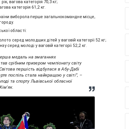
ік, вагова категорія 70,3 кг;
гова категорія 61,2 кг.
країни виборола перше загальнокомандне місце,
агороду.
ської області:
лото серед молодших дітей у ваговій категорії 52 кг;
у серед молоді у ваговій категорії 52,2 кг.
перша медаль на змаганнях
 став срібним призером чемпіонату світу
вітова першість відбулася в Абу-Дабі
ерте поспіль стала найкращою у світі”, –
лоді та спорту Львівської обласної
Хімʼяк.