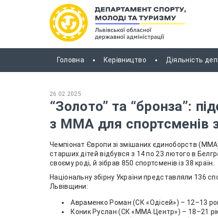
Головна
Керівництво
Діяльність де
26.02.2025
“Золото” та “бронза”: п
з ММА для спортсменів 
Чемпіонат Європи зі змішаних єдиноборств (ММА) 
старших дітей відбувся з 14 по 23 лютого в Белг
своєму роді, й зібрав 850 спортсменів із 38 країн.
Національну збірну України представляли 136 спо
Львівщини:
Авраменко Роман (СК «Одісей») – 12–13 рокі
Коник Руслан (СК «ММА Центр») – 18–21 рік,