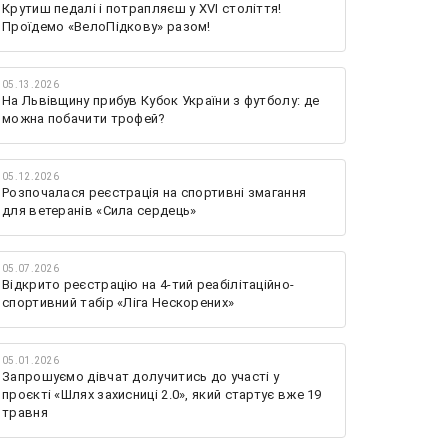
Крутиш педалі і потрапляєш у XVI століття!
Проїдемо «ВелоПідкову» разом!
05.13.2026
На Львівщину прибув Кубок України з футболу: де
можна побачити трофей?
05.12.2026
Розпочалася реєстрація на спортивні змагання
для ветеранів «Сила сердець»
05.07.2026
Відкрито реєстрацію на 4-тий реабілітаційно-
спортивний табір «Ліга Нескорених»
05.01.2026
Запрошуємо дівчат долучитись до участі у
проєкті «Шлях захисниці 2.0», який стартує вже 19
травня