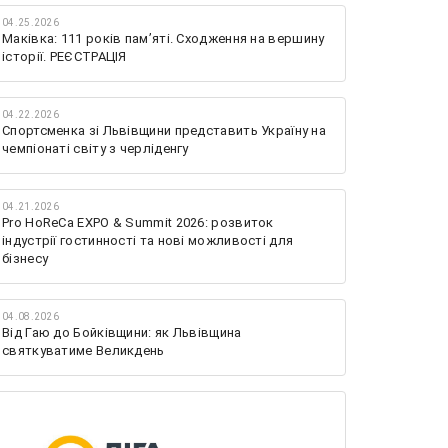
04.25.2026
Маківка: 111 років пам’яті. Сходження на вершину
історії. РЕЄСТРАЦІЯ
04.22.2026
Спортсменка зі Львівщини представить Україну на
чемпіонаті світу з черліденгу
04.21.2026
Pro HoReCa EXPO & Summit 2026: розвиток
індустрії гостинності та нові можливості для
бізнесу
04.08.2026
Від Гаю до Бойківщини: як Львівщина
святкуватиме Великдень