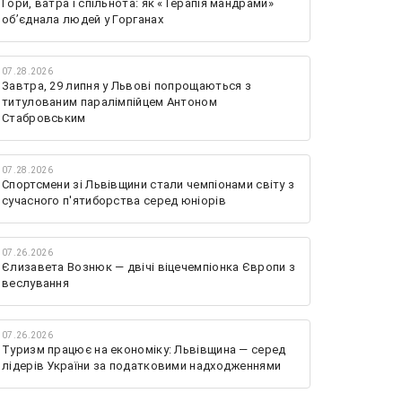
Гори, ватра і спільнота: як «Терапія мандрами»
об’єднала людей у Горганах
07.28.2026
Завтра, 29 липня у Львові попрощаються з
титулованим паралімпійцем Антоном
Стабровським
07.28.2026
Спортсмени зі Львівщини стали чемпіонами світу з
сучасного п'ятиборства серед юніорів
07.26.2026
Єлизавета Вознюк — двічі віцечемпіонка Європи з
веслування
07.26.2026
Туризм працює на економіку: Львівщина — серед
лідерів України за податковими надходженнями