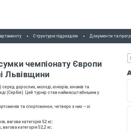
партаменту
Структурні підрозділи
Документи та прог
ідсумки чемпіонату Європи
зі Львівщини
серед дорослих, молоді, юніорів, юнаків та
раді (Сербія). Цей турнір став наймасштабнішим у
ртсменів та спортсменок, четверо з них – зі
в, вагова категорія 52 кг;
 вагова категорія 52,2 кг;