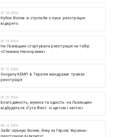
07.20.2026
Кубок Воїнів зі стрільби з лука: реєстрацію
відкрито
07.14.2026
На Львівщині стартувала реєстрація на табір
«Стежина Нескорених»
07.13.2026
Gorgany КЕМП & Терапія мандрами: триває
реєстрація
07.01.2026
Благодійність, музика та єдність: на Львівщині
відбудеться «Гута Фест: зі щитом і честю»
06.12.2026
Забіг «Шаную Воїнів, біжу за Героїв України»:
реєстрацію відкрито!