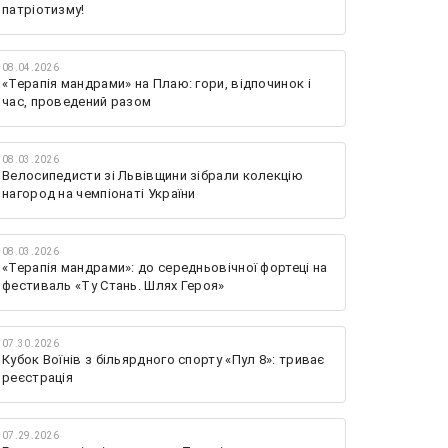
патріотизму!
08.04.2026
«Терапія мандрами» на Плаю: гори, відпочинок і
час, проведений разом
08.03.2026
Велосипедисти зі Львівщини зібрали колекцію
нагород на чемпіонаті України
08.03.2026
«Терапія мандрами»: до середньовічної фортеці на
фестиваль «Ту Стань. Шлях Героя»
07.30.2026
Кубок Воїнів з більярдного спорту «Пул 8»: триває
реєстрація
07.29.2026