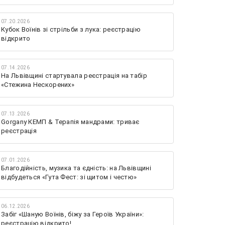
07.20.2026
Кубок Воїнів зі стрільби з лука: реєстрацію
відкрито
07.14.2026
На Львівщині стартувала реєстрація на табір
«Стежина Нескорених»
07.13.2026
Gorgany КЕМП & Терапія мандрами: триває
реєстрація
07.01.2026
Благодійність, музика та єдність: на Львівщині
відбудеться «Гута Фест: зі щитом і честю»
06.12.2026
Забіг «Шаную Воїнів, біжу за Героїв України»:
реєстрацію відкрито!