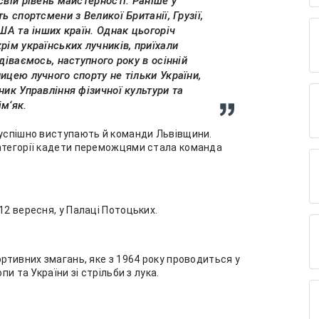
свій рівень майстерності. Раніше у
ь спортсмени з Великої Британії, Грузії,
США та інших країн. Однак цьогоріч
рім українських лучників, приїхали
діваємось, наступного року в осінній
ицею лучного спорту не тільки України,
ник Управління фізичної культури та
м‘як.
 успішно виступають й команди Львівщини.
категорії кадети переможцями стала команда
12 вересня, у Палаці Потоцьких.
ортивних змагань, яке з 1964 року проводиться у
пи та України зі стрільби з лука.