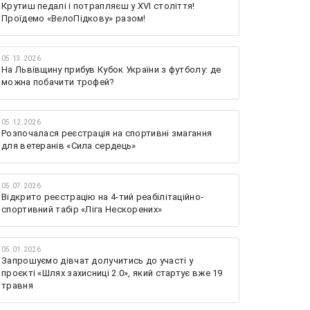
Крутиш педалі і потрапляєш у XVI століття!
Проїдемо «ВелоПідкову» разом!
05.13.2026
На Львівщину прибув Кубок України з футболу: де
можна побачити трофей?
05.12.2026
Розпочалася реєстрація на спортивні змагання
для ветеранів «Сила сердець»
05.07.2026
Відкрито реєстрацію на 4-тий реабілітаційно-
спортивний табір «Ліга Нескорених»
05.01.2026
Запрошуємо дівчат долучитись до участі у
проєкті «Шлях захисниці 2.0», який стартує вже 19
травня