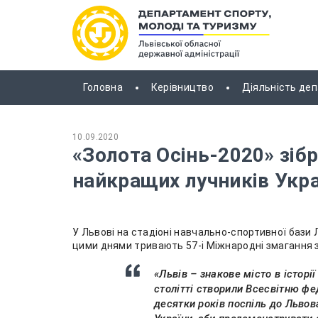
Головна
Керівництво
Діяльність де
10.09.2020
«Золота Осінь-2020» зібр
найкращих лучників Укр
У Львові на стадіоні навчально-спортивної бази 
цими днями тривають 57-і Міжнародні змагання зі
«Львів – знакове місто в історі
столітті створили Всесвітню фед
десятки років поспіль до Льво