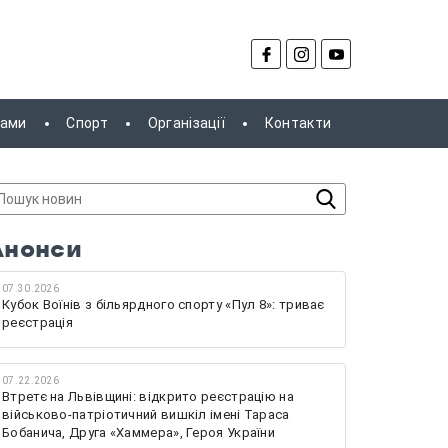
рами
Спорт
Організації
Контакти
Анонси
07.30.2026
Кубок Воїнів з більярдного спорту «Пул 8»: триває
реєстрація
07.22.2026
Втретє на Львівщині: відкрито реєстрацію на
військово-патріотичний вишкіл імені Тараса
Бобанича, Друга «Хаммера», Героя України