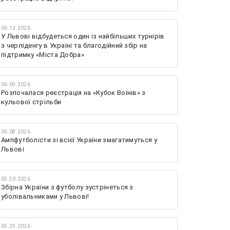
06.12.2026
У Львові відбудеться один із найбільших турнірів
з черліденгу в Україні та благодійний збір на
підтримку «Міста Добра»
06.09.2026
Розпочалася реєстрація на «Кубок Воїнів» з
кульової стрільби
06.08.2026
Ампфутболісти зі всієї України змагатимуться у
Львові
05.30.2026
Збірна України з футболу зустрінеться з
уболівальниками у Львові!
05.29.2026