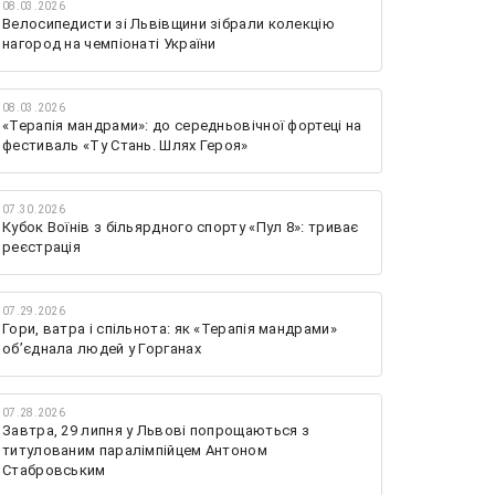
08.03.2026
Велосипедисти зі Львівщини зібрали колекцію
нагород на чемпіонаті України
08.03.2026
«Терапія мандрами»: до середньовічної фортеці на
фестиваль «Ту Стань. Шлях Героя»
07.30.2026
Кубок Воїнів з більярдного спорту «Пул 8»: триває
реєстрація
07.29.2026
Гори, ватра і спільнота: як «Терапія мандрами»
об’єднала людей у Горганах
07.28.2026
Завтра, 29 липня у Львові попрощаються з
титулованим паралімпійцем Антоном
Стабровським