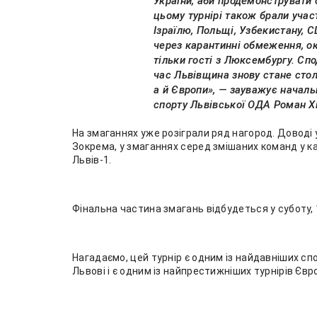
України, аби продемонструвати 
цьому турнірі також брали участ
Ізраїлю, Польщі, Узбекистану, 
через карантинні обмеження, ок
тільки гості з Люксембургу. Спо
час Львівщина знову стане стол
а й Європи», — зауважує началь
спорту Львівської ОДА Роман Хі
На змаганнях уже розіграли ряд нагород. Доводі
Зокрема, у змаганнях серед змішаних команд у 
Львів-1.
Фінальна частина змагань відбудеться у суботу, 
Нагадаємо, цей турнір є одним із найдавніших сп
Львові і є одним із найпрестижніших турнірів Євро