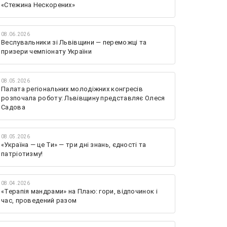
«Стежина Нескорених»
08.06.2026
Веслувальники зі Львівщини — переможці та
призери чемпіонату України
08.05.2026
Палата регіональних молодіжних конгресів
розпочала роботу: Львівщину представляє Олеся
Садова
08.05.2026
«Україна — це Ти» — три дні знань, єдності та
патріотизму!
08.04.2026
«Терапія мандрами» на Плаю: гори, відпочинок і
час, проведений разом