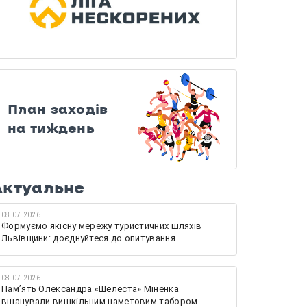
План заходів
на тиждень
Актуальне
08.07.2026
Формуємо якісну мережу туристичних шляхів
Львівщини: доєднуйтеся до опитування
08.07.2026
Памʼять Олександра «Шелеста» Міненка
вшанували вишкільним наметовим табором