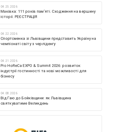
04.25.2026
Маківка: 111 років пам’яті. Сходження на вершину
історії. РЕЄСТРАЦІЯ
04.22.2026
Спортсменка зі Львівщини представить Україну на
чемпіонаті світу з черліденгу
04.21.2026
Pro HoReCa EXPO & Summit 2026: розвиток
індустрії гостинності та нові можливості для
бізнесу
04.08.2026
Від Гаю до Бойківщини: як Львівщина
святкуватиме Великдень