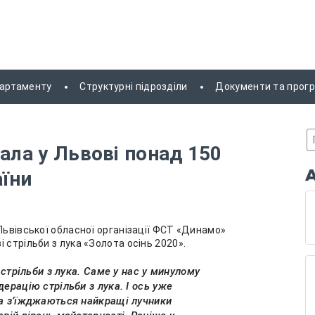
партаменту
Структурні підрозділи
Документи та прог
ала у Львові понад 150
аїни
Львівської обласної організації ФСТ «Динамо»
 стрільби з лука «Золота осінь 2020».
ї стрільби з лука. Саме у нас у минулому
ерацію стрільби з лука. І ось уже
ва з’їжджаються найкращі лучники