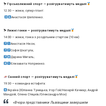
⛷ Гірськолижний спорт — розігруватимуть медалі
12:30 — жінки, супер-гігант:
Анастасія Шепіленко.
⛷ Лижні гонки — розігруватимуть медалі
14:00 — жінки, гонка з роздільним стартом (10 км)
Анастасія Нікон;
Софія Шкатула;
Дарина Мигаль;
Єлизавета Ноприєнко.
Санний спорт — розігруватимуть медалі
19:30 — командна естафета:
Україна (Юліанна Туницька; Ігор Гой/Назарій Качмар; Андрій
Мандзій; Олена Стецків/Олександра Мох)
«Вчора представники Львівщини завершили