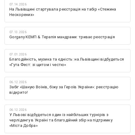
07.14.2026
На Львівщині стартувала реєстрація на табір «Стежина
Нескорених»
07.13.2026
Gorgany КЕМП & Терапія мандрами: триває реєстрація
07.01.2026
Благодійність, музика та єдність: на Львівщині відбудеться
«Гута Фест: зі щитом і честю»
06.12.2026
Забіг «Шаную Воїнів, біжу за Героїв України»: реєстрацію
відкрито!
06.12.2026
У Львові відбудеться один із найбільших турнірів з
черліденгу в Україні та благодійний збір на підтримку
«Міста Добра»