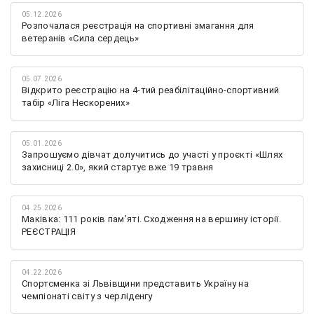
05.12.2026
Розпочалася реєстрація на спортивні змагання для
ветеранів «Сила сердець»
05.07.2026
Відкрито реєстрацію на 4-тий реабілітаційно-спортивний
табір «Ліга Нескорених»
05.01.2026
Запрошуємо дівчат долучитись до участі у проєкті «Шлях
захисниці 2.0», який стартує вже 19 травня
04.25.2026
Маківка: 111 років пам’яті. Сходження на вершину історії.
РЕЄСТРАЦІЯ
04.22.2026
Спортсменка зі Львівщини представить Україну на
чемпіонаті світу з черліденгу