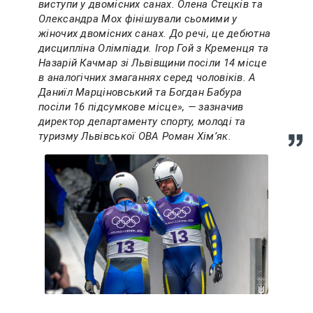
виступи у двомісних санах. Олена Стецків та
Олександра Мох фінішували сьомими у
жіночих двомісних санах. До речі, це дебютна
дисципліна Олімпіади. Ігор Гой з Кременця та
Назарій Качмар зі Львівщини посіли 14 місце
в аналогічних змаганнях серед чоловіків. А
Даниїл Марціновський та Богдан Бабура
посіли 16 підсумкове місце», — зазначив
директор департаменту спорту, молоді та
туризму Львівської ОВА Роман Хімʼяк.