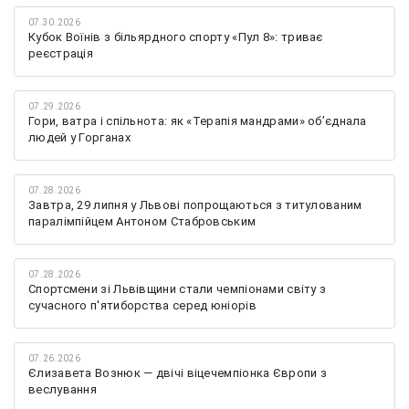
07.30.2026
Кубок Воїнів з більярдного спорту «Пул 8»: триває
реєстрація
07.29.2026
Гори, ватра і спільнота: як «Терапія мандрами» об’єднала
людей у Горганах
07.28.2026
Завтра, 29 липня у Львові попрощаються з титулованим
паралімпійцем Антоном Стабровським
07.28.2026
Спортсмени зі Львівщини стали чемпіонами світу з
сучасного п'ятиборства серед юніорів
07.26.2026
Єлизавета Вознюк — двічі віцечемпіонка Європи з
веслування