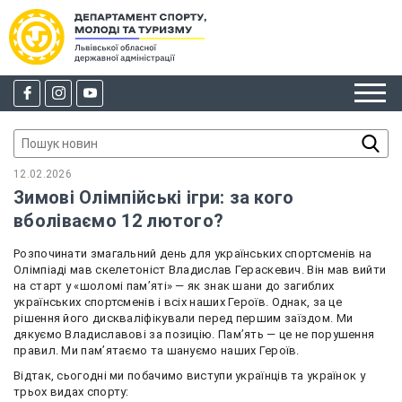
12.02.2026
Зимові Олімпійські ігри: за кого
вболіваємо 12 лютого?
Розпочинати змагальний день для українських спортсменів на
Олімпіаді мав скелетоніст Владислав Гераскевич. Він мав вийти
на старт у «шоломі пам’яті» — як знак шани до загиблих
українських спортсменів і всіх наших Героїв. Однак, за це
рішення його дискваліфікували перед першим заїздом. Ми
дякуємо Владиславові за позицію. Пам’ять — це не порушення
правил. Ми памʼятаємо та шануємо наших Героїв.
Відтак, сьогодні ми побачимо виступи українців та українок у
трьох видах спорту: