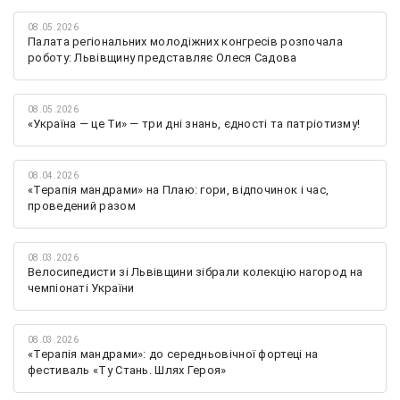
08.05.2026
Палата регіональних молодіжних конгресів розпочала
роботу: Львівщину представляє Олеся Садова
08.05.2026
«Україна — це Ти» — три дні знань, єдності та патріотизму!
08.04.2026
«Терапія мандрами» на Плаю: гори, відпочинок і час,
проведений разом
08.03.2026
Велосипедисти зі Львівщини зібрали колекцію нагород на
чемпіонаті України
08.03.2026
«Терапія мандрами»: до середньовічної фортеці на
фестиваль «Ту Стань. Шлях Героя»