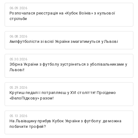
06.09.2026
Розпочалася реєстрація на «Кубок Воїнів» з кульової
стрільби
06.08.2026
Ампфутболісти зі всієї України змагатимуться у Львові
05.30.2026
Збірна України з футболу зустрінеться з уболівальниками у
Львові!
05.29.2026
Крутиш педалі і потрапляєш у XVI століття! Проїдемо
«ВелоПідкову» разом!
05.13.2026
На Львівщину прибув Кубок України з футболу: де можна
побачити трофей?