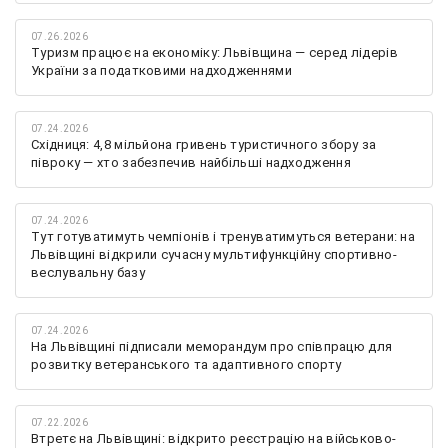
07.26.2026
Туризм працює на економіку: Львівщина — серед лідерів
України за податковими надходженнями
07.24.2026
Східниця: 4,8 мільйона гривень туристичного збору за
півроку — хто забезпечив найбільші надходження
07.24.2026
Тут готуватимуть чемпіонів і тренуватимуться ветерани: на
Львівщині відкрили сучасну мультифункційну спортивно-
веслувальну базу
07.24.2026
На Львівщині підписали меморандум про співпрацю для
розвитку ветеранського та адаптивного спорту
07.22.2026
Втретє на Львівщині: відкрито реєстрацію на військово-