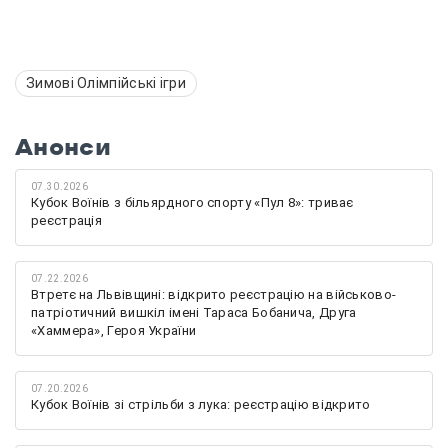
Зимові Олімпійські ігри
Анонси
07.30.2026
Кубок Воїнів з більярдного спорту «Пул 8»: триває
реєстрація
07.22.2026
Втретє на Львівщині: відкрито реєстрацію на військово-
патріотичний вишкіл імені Тараса Бобанича, Друга
«Хаммера», Героя України
07.20.2026
Кубок Воїнів зі стрільби з лука: реєстрацію відкрито