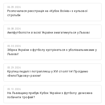
06.09.2026
Розпочалася реєстрація на «Кубок Воїнів» з кульової
стрільби
06.08.2026
Ампфутболісти зі всієї України змагатимуться у Львові
05.30.2026
Збірна України з футболу зустрінеться з уболівальниками у
Львові!
05.29.2026
Крутиш педалі і потрапляєш у XVI століття! Проїдемо
«ВелоПідкову» разом!
05.13.2026
На Львівщину прибув Кубок України з футболу: де можна
побачити трофей?