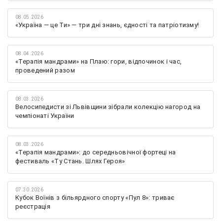
08.05.2026
«Україна — це Ти» — три дні знань, єдності та патріотизму!
08.04.2026
«Терапія мандрами» на Плаю: гори, відпочинок і час,
проведений разом
08.03.2026
Велосипедисти зі Львівщини зібрали колекцію нагород на
чемпіонаті України
08.03.2026
«Терапія мандрами»: до середньовічної фортеці на
фестиваль «Ту Стань. Шлях Героя»
07.30.2026
Кубок Воїнів з більярдного спорту «Пул 8»: триває
реєстрація