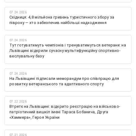
07.24.2026
Східниця: 4,8 мільйона гривень туристичного збору за
півроку — хто забезпечив найбільші надходження
07.24.2026
Тут готуватимуть чемпіонів і тренуватимуться ветерани: на
Львівщині відкрили сучасну мультифункційну спортивно-
веслувальну базу
07.24.2026
На Львівщині підписали меморандум про співпрацю для
розвитку ветеранського та адаптивного спорту
07.22.2026
Втретє на Львівщині: відкрито реєстрацію на військово-
патріотичний вишкіл імені Тараса Бобанича, Друга
«Хаммера», Героя України
07.21.2026