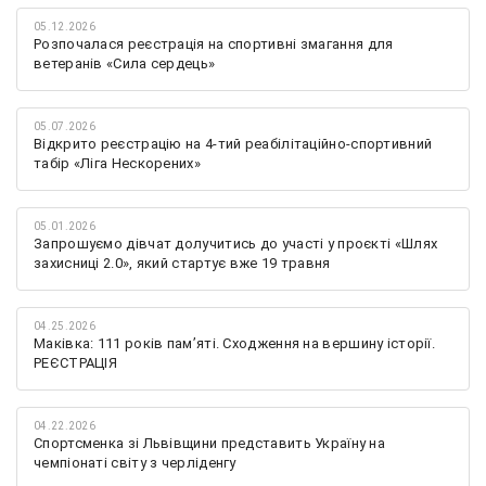
05.12.2026
Розпочалася реєстрація на спортивні змагання для
ветеранів «Сила сердець»
05.07.2026
Відкрито реєстрацію на 4-тий реабілітаційно-спортивний
табір «Ліга Нескорених»
05.01.2026
Запрошуємо дівчат долучитись до участі у проєкті «Шлях
захисниці 2.0», який стартує вже 19 травня
04.25.2026
Маківка: 111 років пам’яті. Сходження на вершину історії.
РЕЄСТРАЦІЯ
04.22.2026
Спортсменка зі Львівщини представить Україну на
чемпіонаті світу з черліденгу