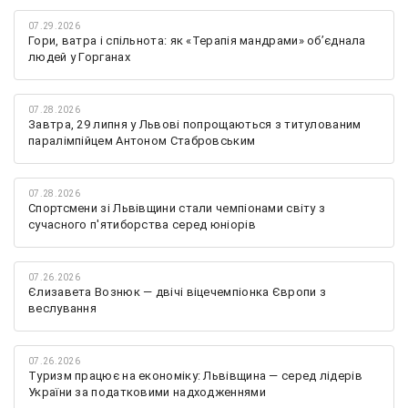
07.29.2026
Гори, ватра і спільнота: як «Терапія мандрами» об’єднала
людей у Горганах
07.28.2026
Завтра, 29 липня у Львові попрощаються з титулованим
паралімпійцем Антоном Стабровським
07.28.2026
Спортсмени зі Львівщини стали чемпіонами світу з
сучасного п'ятиборства серед юніорів
07.26.2026
Єлизавета Вознюк — двічі віцечемпіонка Європи з
веслування
07.26.2026
Туризм працює на економіку: Львівщина — серед лідерів
України за податковими надходженнями