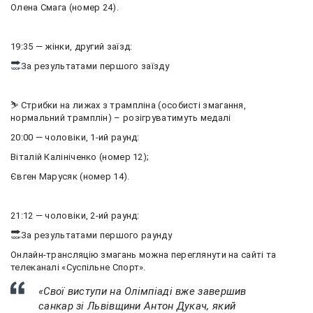
Олена Смага (номер 24).
19:35 — жінки, другий заїзд:
За результатами першого заїзду
⛷ Стрибки на лижах з трампліна (особисті змагання,
нормальний трамплін) – розігруватимуть медалі
20:00 — чоловіки, 1-ий раунд:
Віталій Калініченко (номер 12);
Євген Марусяк (номер 14).
21:12 — чоловіки, 2-ий раунд:
За результатами першого раунду
Онлайн-трансляцію змагань можна переглянути на сайті та
телеканалі «Суспільне Спорт».
«Свої виступи на Олімпіаді вже завершив
санкар зі Львівщини Антон Дукач, який