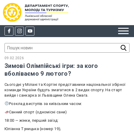
09.02.2026
Зимові Олімпійські ігри: за кого
вболіваємо 9 лютого?
Сьогодні у Мілані та Кортіні представники національної збірної
команди України будуть змагатися в 2 видах спорту. На старт
вийде і санкарка зі Львівщини Олена Смага.
Розклад виступів за київським часом:
Санний спорт (одномісні сани)
18:00 — жінки, перший заїзд:
Юліанна Туницька (номер 19);