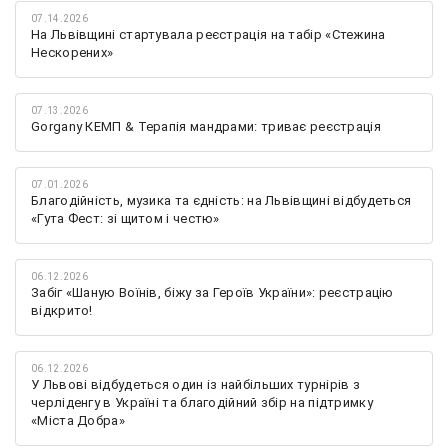
07.14.2026
На Львівщині стартувала реєстрація на табір «Стежина
Нескорених»
07.13.2026
Gorgany КЕМП & Терапія мандрами: триває реєстрація
07.01.2026
Благодійність, музика та єдність: на Львівщині відбудеться
«Гута Фест: зі щитом і честю»
06.12.2026
Забіг «Шаную Воїнів, біжу за Героїв України»: реєстрацію
відкрито!
06.12.2026
У Львові відбудеться один із найбільших турнірів з
черліденгу в Україні та благодійний збір на підтримку
«Міста Добра»