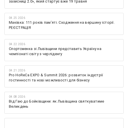
захисниці 2.0», який стартує вже 19 травня
04.25.2026
Маківка: 111 років пам’яті. Сходження на вершину історії.
РЕЄСТРАЦІЯ
04.22.2026
Спортсменка зі Львівщини представить Україну на
чемпіонаті світу з черліденгу
04.21.2026
Pro HoReCa EXPO & Summit 2026: розвиток індустрії
гостинності та нові можливості для бізнесу
04.08.2026
Від Гаю до Бойківщини: як Львівщина святкуватиме
Великдень