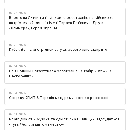
07.22.2026
Втретє на Львівщині: відкрито реєстрацію на військово-
патріотичний вишкіл імені Тараса Бобанича, Друга
«Хаммера», Героя України
07.20.2026
Кубок Воїнів зі стрільби з лука: реєстрацію відкрито
07.14.2026
На Львівщині стартувала реєстрація на табір «Стежина
Нескорених»
07.13.2026
Gorgany КЕМП & Терапія мандрами: триває реєстрація
07.01.2026
Благодійність, музика та єдність: на Львівщині відбудеться
«Гута Фест: зі щитом і честю»