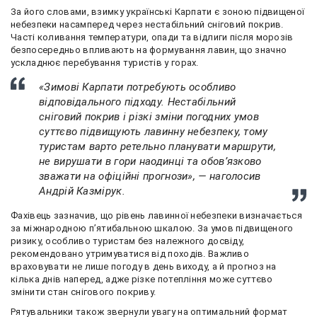
За його словами, взимку українські Карпати є зоною підвищеної
небезпеки насамперед через нестабільний сніговий покрив.
Часті коливання температури, опади та відлиги після морозів
безпосередньо впливають на формування лавин, що значно
ускладнює перебування туристів у горах.
«Зимові Карпати потребують особливо
відповідального підходу. Нестабільний
сніговий покрив і різкі зміни погодних умов
суттєво підвищують лавинну небезпеку, тому
туристам варто ретельно планувати маршрути,
не вирушати в гори наодинці та обов’язково
зважати на офіційні прогнози», — наголосив
Андрій Казмірук.
Фахівець зазначив, що рівень лавинної небезпеки визначається
за міжнародною п’ятибальною шкалою. За умов підвищеного
ризику, особливо туристам без належного досвіду,
рекомендовано утримуватися від походів. Важливо
враховувати не лише погоду в день виходу, а й прогноз на
кілька днів наперед, адже різке потепління може суттєво
змінити стан снігового покриву.
Рятувальники також звернули увагу на оптимальний формат