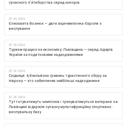
сучасного п'ятиборства серед юніорів
07.26.2026
Єлизавета Вознюк — двічі віцечемпіонка Європи з
веслування
07.26.2026
Туризм працює на економіку: Львівщина — серед лідерів
України за податковими надходженнями
07.24.2026
Східниця: 4,8 мільйона гривень туристичного збору за
півроку — хто забезпечив найбільші надходження
07.24.2026
Тут готуватимуть чемпіонів і тренуватимуться ветерани: на
Львівщині відкрили сучасну мультифункційну спортивно-
веслувальну базу