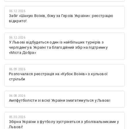
06.12.2026
Забіг «Шаную Воїнів, біжу за Героїв України»: реєстрацію
відкрито!
06.12.2026
У Львові відбудеться один із найбільших турнірів з
черліденгу в Україні та благодійний збір на підтримку
«Міста Добра»
06.09.2026
Розпочалася реєстрація на «Кубок Воїнів» з кульової
стрільби
06.08.2026
Ампфутболісти зі всієї України змагатимуться у Львові
05.30.2026
Збірна України з футболу зустрінеться з уболівальниками у
Львові!