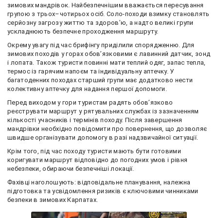
зимових мандрівок. Найбезпечнішим вважається пересування
групою з трьох–чотирьох осіб. Соло-походи взимку становлять
серйозну загрозу життю та здоров’ю, а надто великі групи
ускладнюють безпечне проходження маршруту.
Окрему увагу під час брифінгу приділили спорядженню. Для
зимових походів у горах обов’язковими є лавинний датчик, зонд
і лопата. Також туристи повинні мати теплий одяг, запас тепла,
термос із гарячим напоєм та індивідуальну аптечку. У
багатоденних походах старший групи має додатково нести
колективну аптечку для надання першої допомоги.
Перед виходом у гори туристам радять обов’язково
реєструвати маршрут у рятувальних службах із зазначенням
кількості учасників і термінів походу. Після завершення
мандрівки необхідно повідомити про повернення, що дозволяє
швидше організувати допомогу в разі надзвичайної ситуації.
Крім того, під час походу туристи мають бути готовими
коригувати маршрут відповідно до погодних умов і рівня
небезпеки, обираючи безпечніші локації.
Фахівці наголошують: відповідальне планування, належна
підготовка та усвідомлення ризиків є ключовими чинниками
безпеки в зимових Карпатах.