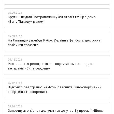
05.29.2026
Крутиш педалі і потрапляєш у XVI століття! Проїдемо
«ВелоПідкову» разом!
05.13.2026
На Львівщину прибув Кубок України з футболу: де можна
побачити трофей?
05.12.2026
Розпочалася реєстрація на спортивні змагання для
ветеранів «Сила сердець»
05.07.2026
Відкрито реєстрацію на 4-тий реабілітаційно-спортивний
табір «Ліга Нескорених»
05.01.2026
Запрошуємо дівчат долучитись до участі у проєкті «Шлях