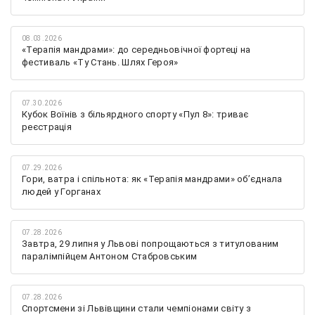
08.03.2026
«Терапія мандрами»: до середньовічної фортеці на
фестиваль «Ту Стань. Шлях Героя»
07.30.2026
Кубок Воїнів з більярдного спорту «Пул 8»: триває
реєстрація
07.29.2026
Гори, ватра і спільнота: як «Терапія мандрами» об’єднала
людей у Горганах
07.28.2026
Завтра, 29 липня у Львові попрощаються з титулованим
паралімпійцем Антоном Стабровським
07.28.2026
Спортсмени зі Львівщини стали чемпіонами світу з