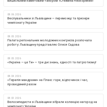
вишкільним наметовим табором «Стежина Нескорених»
08.06.2026
Веслувальники зі Львівщини — переможці та призери
чемпіонату України
08.05.2026
Палата регіональних молодіжних конгресів розпочала
роботу: Львівщину представляє Олеся Садова
08.05.2026
«Україна — це Ти» — три дні знань, єдності та патріотизму!
08.04.2026
«Терапія мандрами» на Плаю: гори, відпочинок і час,
проведений разом
08.03.2026
Велосипедисти зі Львівщини зібрали колекцію нагород на
чемпіонаті України