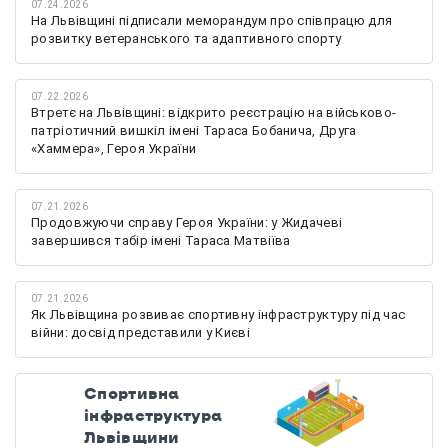
07.24.2026
На Львівщині підписали меморандум про співпрацю для
розвитку ветеранського та адаптивного спорту
07.22.2026
Втретє на Львівщині: відкрито реєстрацію на військово-
патріотичний вишкіл імені Тараса Бобанича, Друга
«Хаммера», Героя України
07.21.2026
Продовжуючи справу Героя України: у Жидачеві
завершився табір імені Тараса Матвіїва
07.21.2026
Як Львівщина розвиває спортивну інфраструктуру під час
війни: досвід представили у Києві
Спортивна
інфраструктура
Львівщини