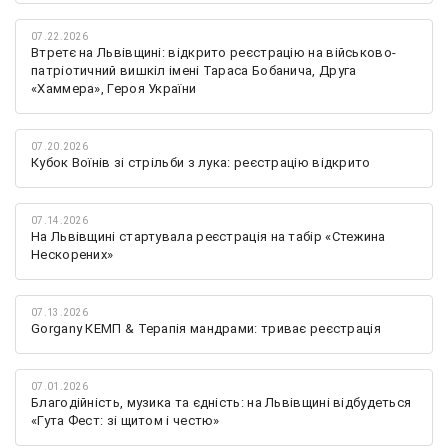
07.22.2026
Втретє на Львівщині: відкрито реєстрацію на військово-
патріотичний вишкіл імені Тараса Бобанича, Друга
«Хаммера», Героя України
07.20.2026
Кубок Воїнів зі стрільби з лука: реєстрацію відкрито
07.14.2026
На Львівщині стартувала реєстрація на табір «Стежина
Нескорених»
07.13.2026
Gorgany КЕМП & Терапія мандрами: триває реєстрація
07.01.2026
Благодійність, музика та єдність: на Львівщині відбудеться
«Гута Фест: зі щитом і честю»