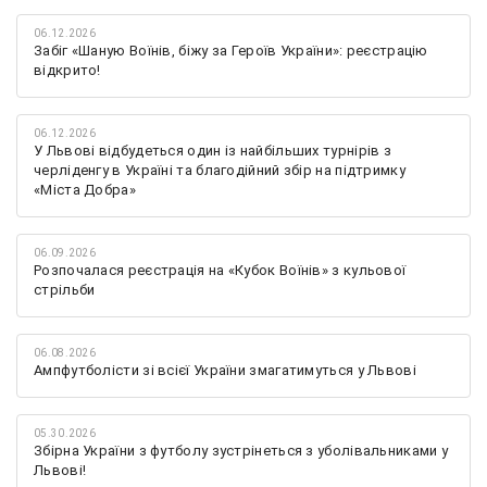
06.12.2026
Забіг «Шаную Воїнів, біжу за Героїв України»: реєстрацію
відкрито!
06.12.2026
У Львові відбудеться один із найбільших турнірів з
черліденгу в Україні та благодійний збір на підтримку
«Міста Добра»
06.09.2026
Розпочалася реєстрація на «Кубок Воїнів» з кульової
стрільби
06.08.2026
Ампфутболісти зі всієї України змагатимуться у Львові
05.30.2026
Збірна України з футболу зустрінеться з уболівальниками у
Львові!