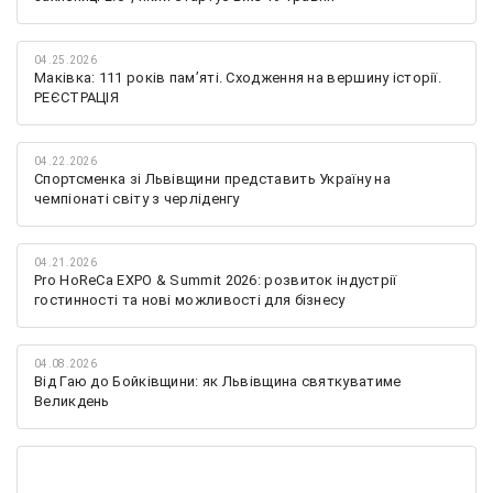
04.25.2026
Маківка: 111 років пам’яті. Сходження на вершину історії.
РЕЄСТРАЦІЯ
04.22.2026
Спортсменка зі Львівщини представить Україну на
чемпіонаті світу з черліденгу
04.21.2026
Pro HoReCa EXPO & Summit 2026: розвиток індустрії
гостинності та нові можливості для бізнесу
04.08.2026
Від Гаю до Бойківщини: як Львівщина святкуватиме
Великдень