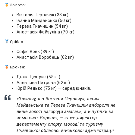
Золото:
Вікторія Первачук (33 кг)
Іванна Майданська (50 кг)
Тереза Ткачишин (54 кг)
Анастасія Файзуліна (70 кг)
Срібло:
Софія Вовк (39 кг)
Анастасія Воробець (62 кг)
Бронза:
Діана Цюприк (58 кг)
Алевтина Петрова (62 кг)
Юрій Редько (75 кг) — серед юнаків.
«Зазначу, що Вікторія Первачук, Іванна
Майданська та Тереза Ткачишин вибороли не
лише золоті нагороди змагань, а й путівки на
чемпіонат Європи», — каже директор
департаменту спорту, молоді та туризму
Львівської обласної військової адміністрації