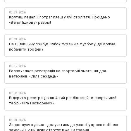
05.29.2026
Крутиш педалі і потрапляєш у XVI століття! Проїдемо
«ВелоПідкову» разом!
05.13.2026
На Львівщину прибув Кубок України з футболу: де можна
побачити трофей?
05.12.2026
Розпочалася реєстрація на спортивні змагання для
ветеранів «Сила сердець»
05.07.2026
Відкрито реєстрацію на 4-тий реабілітаційно-спортивний
табір «Ліга Нескорених»
05.01.2026
Запрошуємо дівчат долучитись до участі у проєкті «Шлях
захисниці 2.0», який стартує вже 19 травня