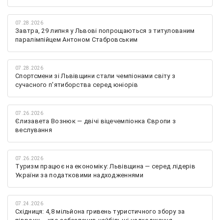
07.28.2026
Завтра, 29 липня у Львові попрощаються з титулованим
паралімпійцем Антоном Стабровським
07.28.2026
Спортсмени зі Львівщини стали чемпіонами світу з
сучасного п'ятиборства серед юніорів
07.26.2026
Єлизавета Вознюк — двічі віцечемпіонка Європи з
веслування
07.26.2026
Туризм працює на економіку: Львівщина — серед лідерів
України за податковими надходженнями
07.24.2026
Східниця: 4,8 мільйона гривень туристичного збору за