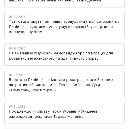
півроку — хто забезпечив найбільші надходження
07.24.2026
Тут готуватимуть чемпіонів і тренуватимуться ветерани: на
Львівщині відкрили сучасну мультифункційну спортивно-
веслувальну базу
07.24.2026
На Львівщині підписали меморандум про співпрацю для
розвитку ветеранського та адаптивного спорту
07.22.2026
Втретє на Львівщині: відкрито реєстрацію на військово-
патріотичний вишкіл імені Тараса Бобанича, Друга
«Хаммера», Героя України
07.21.2026
Продовжуючи справу Героя України: у Жидачеві
завершився табір імені Тараса Матвіїва