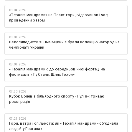
08.04.2026
«Терапія мандрами» на Плаю: гори, відпочинок і час,
проведений разом
08.03.2026
Велосипедисти зі Львівщини зібрали колекцію нагород на
чемпіонаті України
08.03.2026
«Терапія мандрами»: до середньовічної фортеці на
фестиваль «Ту Стань. Шлях Героя»
07.30.2026
Кубок Воїнів з більярдного спорту «Пул 8»: триває
реєстрація
07.29.2026
Гори, ватра і спільнота: як «Терапія мандрами» об’єднала
людей у Горганах