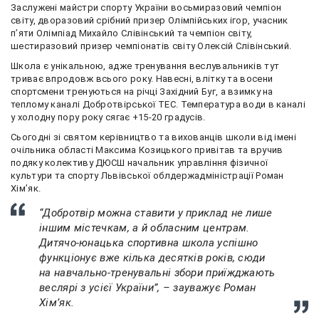
Заслужені майстри спорту України восьмиразовий чемпіон
світу, дворазовий срібний призер Олімпійських ігор, учасник
п’яти Олімпіад Михайло Слівінський та чемпіон світу,
шестиразовий призер чемпіонатів світу Олексій Слівінський.
Школа є унікальною, адже тренування веслувальників тут
триває впродовж всього року. Навесні, влітку та восени
спортсмени тренуються на річці Західний Буг, а взимку на
теплому каналі Добротвірської ТЕС. Температура води в каналі
у холодну пору року сягає +15-20 градусів.
Сьогодні зі святом керівництво та вихованців школи від імені
очільника області Максима Козицького привітав та вручив
подяку колективу ДЮСШ начальник управління фізичної
культури та спорту Львівської облдержадміністрації Роман
Хім’як.
“Добротвір можна ставити у приклад не лише
іншим містечкам, а й обласним центрам.
Дитячо-юнацька спортивна школа успішно
функціонує вже кілька десятків років, сюди
на навчально-тренувальні збори приїжджають
веслярі з усієї України”, – зауважує Роман
Хім’як.