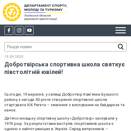
19.09.2020
Добротвірська спортивна школа святкує
півстолітній ювілей!
Сьогодні, 19 вересня, у селищі Добротвір Кам’янка-Бузького
району з нагоди 50-річчя створення спортивної школи
стартувала ХІХ Регата – змагання з веслування на байдарках та
каное.
Дитячо-юнацьку спортивну школу «Добротвір» заснували у
1970 році. За результатами виступів спортсменів школа є
однією з найпотужніших в Україні. Серед випускників –