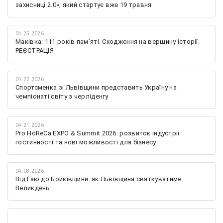
захисниці 2.0», який стартує вже 19 травня
04.25.2026
Маківка: 111 років пам’яті. Сходження на вершину історії.
РЕЄСТРАЦІЯ
04.22.2026
Спортсменка зі Львівщини представить Україну на
чемпіонаті світу з черліденгу
04.21.2026
Pro HoReCa EXPO & Summit 2026: розвиток індустрії
гостинності та нові можливості для бізнесу
04.08.2026
Від Гаю до Бойківщини: як Львівщина святкуватиме
Великдень