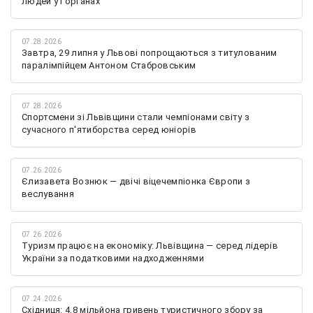
людей у Горганах
07.28.2026
Завтра, 29 липня у Львові попрощаються з титулованим
паралімпійцем Антоном Стабровським
07.28.2026
Спортсмени зі Львівщини стали чемпіонами світу з
сучасного п'ятиборства серед юніорів
07.26.2026
Єлизавета Вознюк — двічі віцечемпіонка Європи з
веслування
07.26.2026
Туризм працює на економіку: Львівщина — серед лідерів
України за податковими надходженнями
07.24.2026
Східниця: 4,8 мільйона гривень туристичного збору за