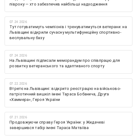
півроку — хто забезпечив найбільші надходження
07.24.2026
Тут готуватимуть чемпіонів і тренуватимуться ветерани: на
Львівщині відкрили сучасну мультифункційну спортивно-
веслувальну базу
07.24.2026
На Львівщині підписали меморандум про співпрацю для
розвитку ветеранського та адаптивного спорту
07.22.2026
Втретє на Львівщині: відкрито реєстрацію на військово-
патріотичний вишкіл імені Тараса Бобанича, Друга
«Хаммера», Героя України
07.21.2026
Продовжуючи справу Героя України: у Жидачеві
завершився табір імені Тараса Матвіїва