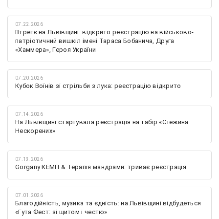
07.22.2026
Втретє на Львівщині: відкрито реєстрацію на військово-
патріотичний вишкіл імені Тараса Бобанича, Друга
«Хаммера», Героя України
07.20.2026
Кубок Воїнів зі стрільби з лука: реєстрацію відкрито
07.14.2026
На Львівщині стартувала реєстрація на табір «Стежина
Нескорених»
07.13.2026
Gorgany КЕМП & Терапія мандрами: триває реєстрація
07.01.2026
Благодійність, музика та єдність: на Львівщині відбудеться
«Гута Фест: зі щитом і честю»