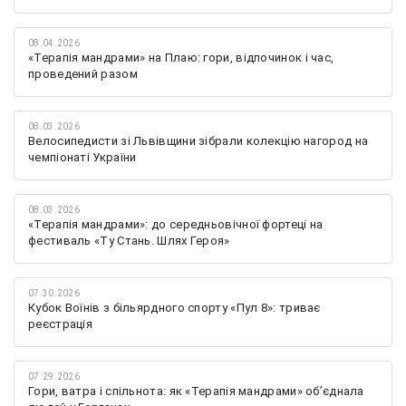
08.04.2026
«Терапія мандрами» на Плаю: гори, відпочинок і час,
проведений разом
08.03.2026
Велосипедисти зі Львівщини зібрали колекцію нагород на
чемпіонаті України
08.03.2026
«Терапія мандрами»: до середньовічної фортеці на
фестиваль «Ту Стань. Шлях Героя»
07.30.2026
Кубок Воїнів з більярдного спорту «Пул 8»: триває
реєстрація
07.29.2026
Гори, ватра і спільнота: як «Терапія мандрами» об’єднала