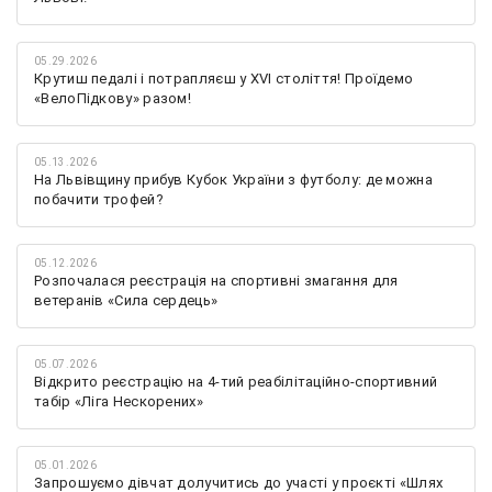
05.29.2026
Крутиш педалі і потрапляєш у XVI століття! Проїдемо
«ВелоПідкову» разом!
05.13.2026
На Львівщину прибув Кубок України з футболу: де можна
побачити трофей?
05.12.2026
Розпочалася реєстрація на спортивні змагання для
ветеранів «Сила сердець»
05.07.2026
Відкрито реєстрацію на 4-тий реабілітаційно-спортивний
табір «Ліга Нескорених»
05.01.2026
Запрошуємо дівчат долучитись до участі у проєкті «Шлях