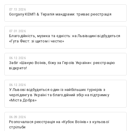
07.13.2026
Gorgany КЕМП & Терапія мандрами: триває реєстрація
07.01.2026
Благодійність, музика та єдність: на Львівщині відбудеться
«Гута Фест: зі щитом і честю»
06.12.2026
Забіг «Шаную Воїнів, біжу за Героїв України»: реєстрацію
відкрито!
06.12.2026
У Львові відбудеться один із найбільших турнірів з
черліденгу в Україні та благодійний збір на підтримку
«Міста Добра»
06.09.2026
Розпочалася реєстрація на «Кубок Воїнів» з кульової
стрільби