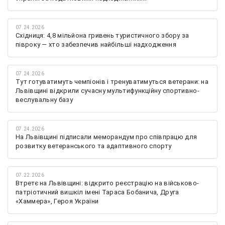
07.24.2026
Східниця: 4,8 мільйона гривень туристичного збору за
півроку — хто забезпечив найбільші надходження
07.24.2026
Тут готуватимуть чемпіонів і тренуватимуться ветерани: на
Львівщині відкрили сучасну мультифункційну спортивно-
веслувальну базу
07.24.2026
На Львівщині підписали меморандум про співпрацю для
розвитку ветеранського та адаптивного спорту
07.22.2026
Втретє на Львівщині: відкрито реєстрацію на військово-
патріотичний вишкіл імені Тараса Бобанича, Друга
«Хаммера», Героя України