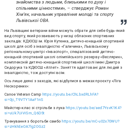
знайомства з людьми, близькими по духу і
спільними цінностями», – стверджує Роман
Хім’як, начальник управління молоді та спорту
Львівської ОВА.
На Львівщині ветерани війни можуть обрати для себе будь-який
вид спорту, який розвивають у низці обласних спортивних
закладів: КДЮСШ ім. Юрія Кутенка, дитячо-юнацькій спортивній
школі для осіб з інвалідністю «Галичина», Львівському
регіональному центрі «Інваспорт», спеціалізованій дитячо-
юнацькій спортивній школі олімпійського резерву «Веслярик»,
комплексній дитячо-юнацькій спортивній школі імені Дмитра
Сидорука та КДЮСШ «Атлет». Заняття адаптовані для людей з
інвалідністю, тож доступні всім.
Ось лише деякі з заходів, які відбулися в межах проєкту «Ліга
Нескорених»:
Canoe Veteran Camp
https://youtu.be/ChLbxdRLhFA?
si=0ji_T9VTY1AaF1nS
Майстер-клас зі стрільби з лука
https://youtu.be/aed7YsvK1K4?
si=uUk7UiViSm_Q6D5t
Тренування з боротьби самбо
https://youtu.be/mC-u02x70WU?
si=zHkhEeOA7lg2OGz2