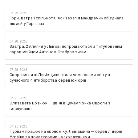
07.29.2026
Гори, ватра і спільнота: як «Терапія мандрами» об’єднала
людей у Горганах
07.28.2026
Завтра, 29 липня у Львові попрощаються з титулованим
паралімпійцем Антоном Стабровським
07.28.2026
Спортсмени зі Львівщини стали чемпіонами світу з
сучасного п'ятиборства серед юніорів
07.26.2026
Єлизавета Вознюк — двічі віцечемпіонка Європи з
веслування
07.26.2026
Туризм працює на економіку: Львівщина — серед лідерів
України за податковими надходженнями