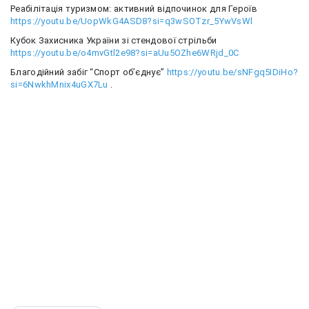
Реабілітація туризмом: активний відпочинок для Героїв
https://youtu.be/UopWkG4ASD8?si=q3wSOTzr_5YwVsWl
Кубок Захисника України зі стендової стрільби
https://youtu.be/o4mvGtl2e98?si=aUu5OZhe6WRjd_0C
Благодійний забіг “Спорт об’єднує”
https://youtu.be/sNFgq5IDiHo?
si=6NwkhMnix4uGX7Lu
.