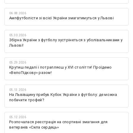
06.08.2026
Ампфутболісти зі всієї України змагатимуться у Львові
05.30.2026
Збірна України з футболу зустрінеться з уболівальниками у
Львові!
05.29.2026
Крутиш педалі і потрапляєш у XVI століття! Проїдемо
«ВелоПідкову» разом!
05.13.2026
На Львівщину прибув Кубок України з футболу: де можна
побачити трофей?
05.12.2026
Розпочалася реєстрація на спортивні змагання для
ветеранів «Сила сердець»