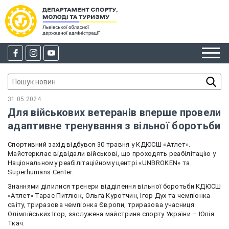
31.05.2024
Для військових ветеранів вперше провели
адаптивне тренування з вільної боротьби
Спортивний захід відбувся 30 травня у КДЮСШ «Атлет».
Майстерклас відвідали військові, що проходять реабілітацію у
Національному реабілітаційному центрі «UNBROKEN» та
Superhumans Center.
Знаннями ділилися тренери відділення вільної боротьби КДЮСШ
«Атлет» Тарас Питлюк, Ольга Куротчин, Ігор Дух та чемпіонка
світу, триразова чемпіонка Європи, триразова учасниця
Олімпійських Ігор, заслужена майстриня спорту України – Юлія
Ткач.