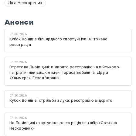
Ліга Нескорених
Анонси
07.30.2026
Кубок Воїнів з більярдного спорту «Пул 8»: триває
реєстрація
07.22.2026
Втретє на Львівщині: відкрито реєстрацію на військово-
патріотичний вишкіл імені Тараса Бобанича, Друга
«Хаммера», Героя України
07.20.2026
Кубок Воїнів зі стрільби з лука: реєстрацію відкрито
07.14.2026
На Львівщині стартувала реєстрація на табір «Стежина
Нескорених»