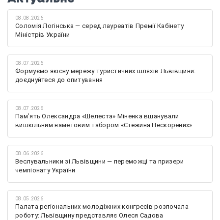
08.08.2026
Соломія Логінська — серед лауреатів Премії Кабінету
Міністрів України
08.07.2026
Формуємо якісну мережу туристичних шляхів Львівщини:
доєднуйтеся до опитування
08.07.2026
Памʼять Олександра «Шелеста» Міненка вшанували
вишкільним наметовим табором «Стежина Нескорених»
08.06.2026
Веслувальники зі Львівщини — переможці та призери
чемпіонату України
08.05.2026
Палата регіональних молодіжних конгресів розпочала
роботу: Львівщину представляє Олеся Садова