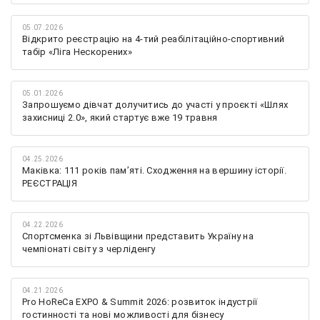
05.07.2026
Відкрито реєстрацію на 4-тий реабілітаційно-спортивний
табір «Ліга Нескорених»
05.01.2026
Запрошуємо дівчат долучитись до участі у проєкті «Шлях
захисниці 2.0», який стартує вже 19 травня
04.25.2026
Маківка: 111 років пам’яті. Сходження на вершину історії.
РЕЄСТРАЦІЯ
04.22.2026
Спортсменка зі Львівщини представить Україну на
чемпіонаті світу з черліденгу
04.21.2026
Pro HoReCa EXPO & Summit 2026: розвиток індустрії
гостинності та нові можливості для бізнесу