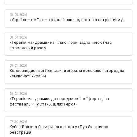
08.05.2026
«Україна — це Ти» — три дні знань, єдності та патріотизму!
08.04.2026
«Терапія мандрами» на Плаю: гори, відпочинок і час,
проведений разом
08.03.2026
Велосипедисти зі Львівщини зібрали колекцію нагород на
чемпіонаті України
08.03.2026
«Терапія мандрами»: до середньовічної фортеці на
фестиваль «Ту Стань. Шлях Героя»
07.30.2026
Кубок Воїнів з більярдного спорту «Пул 8»: триває
реєстрація