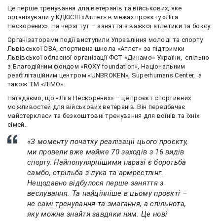
Це перше тренування для ветеранів та військових, яке
організували у КДЮСШ «Атлет» в межах проєкту «Ліга
Нескорених». На черзі тут – заняття з важкої атлетики та боксу.
Організаторами події виступили Управління молоді та спорту
Львівської ОВА, спортивна школа «Атлет» за підтримки
Львівської обласної організації ФСТ «Динамо» України, спільно
з Благодійним фондом «ROXY foundation», Національним
реабілітаційним центром «UNBROKEN», Superhumans Center, а
також ТМ «ЛІМО».
Нагадаємо, що «Ліга Нескорених» – це проєкт спортивних
можливостей для військових ветеранів. Він передбачає
майстеркласи та безкоштовні тренування для воїнів та їхніх
сімей.
«З моменту початку реалізації цього проєкту,
ми провели вже майже 70 заходів з 16 видів
спорту. Найпопулярнішими наразі є боротьба
самбо, стрільба з лука та армрестлінг.
Нещодавно відбулося перше заняття з
веслування. Та найцінніше в цьому проєкті –
не самі тренування та змагання, а спільнота,
яку можна знайти завдяки ним. Це нові