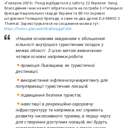
«Говерла-2025». Похід відбудеться у суботу, 22 березня. Захід
благодійний і має на меті зібрати кошти на потреби 2-ї Галицької
бригади Національної гвардії України та 80-тої окремої
штурмової Галицької бригади, а саме на два дрони DJI MAVIC 3
Thermal. Зареєструватися на сходження можна тут:
https://forms.gle/veutmEiyEwqgqYoEA
«Нашим основним завданням є збільшення
кількості внутрішніх туристичних поїздок у
межах області. З цією метою визначаємо
чотири основні напрямки роботи:
промоція Львівщини, як туристичної
дестинації;
використання інфлюенсер-маркетингу для
популяризації туристичних локацій;
підвищення безпеки туристів;
інвестиції в рекреаційно-оздоровчу
інфраструктуру та напрямки, які сприяють
розвитку інклюзивного туризму, в першу чергу
для створення доступних локацій, які будуть
користуватися популярністю з-поміж наших