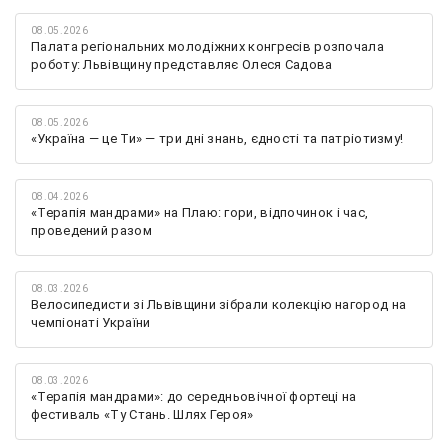
08.05.2026
Палата регіональних молодіжних конгресів розпочала
роботу: Львівщину представляє Олеся Садова
08.05.2026
«Україна — це Ти» — три дні знань, єдності та патріотизму!
08.04.2026
«Терапія мандрами» на Плаю: гори, відпочинок і час,
проведений разом
08.03.2026
Велосипедисти зі Львівщини зібрали колекцію нагород на
чемпіонаті України
08.03.2026
«Терапія мандрами»: до середньовічної фортеці на
фестиваль «Ту Стань. Шлях Героя»