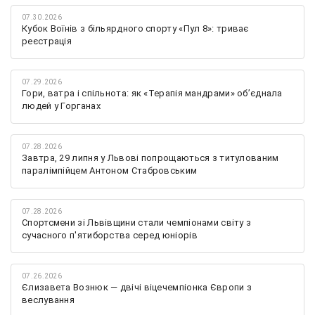
07.30.2026
Кубок Воїнів з більярдного спорту «Пул 8»: триває
реєстрація
07.29.2026
Гори, ватра і спільнота: як «Терапія мандрами» об’єднала
людей у Горганах
07.28.2026
Завтра, 29 липня у Львові попрощаються з титулованим
паралімпійцем Антоном Стабровським
07.28.2026
Спортсмени зі Львівщини стали чемпіонами світу з
сучасного п'ятиборства серед юніорів
07.26.2026
Єлизавета Вознюк — двічі віцечемпіонка Європи з
веслування