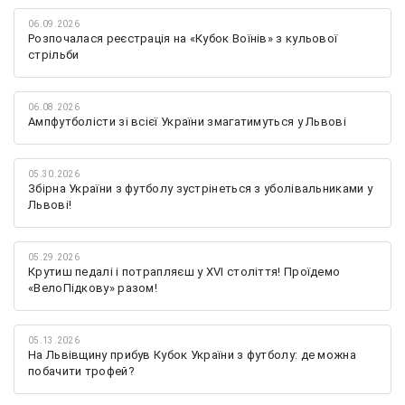
06.09.2026
Розпочалася реєстрація на «Кубок Воїнів» з кульової
стрільби
06.08.2026
Ампфутболісти зі всієї України змагатимуться у Львові
05.30.2026
Збірна України з футболу зустрінеться з уболівальниками у
Львові!
05.29.2026
Крутиш педалі і потрапляєш у XVI століття! Проїдемо
«ВелоПідкову» разом!
05.13.2026
На Львівщину прибув Кубок України з футболу: де можна
побачити трофей?