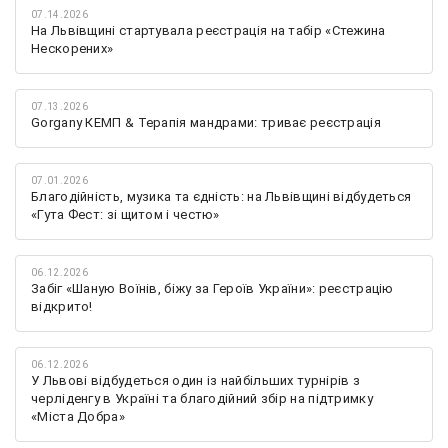
07.14.2026
На Львівщині стартувала реєстрація на табір «Стежина
Нескорених»
07.13.2026
Gorgany КЕМП & Терапія мандрами: триває реєстрація
07.01.2026
Благодійність, музика та єдність: на Львівщині відбудеться
«Гута Фест: зі щитом і честю»
06.12.2026
Забіг «Шаную Воїнів, біжу за Героїв України»: реєстрацію
відкрито!
06.12.2026
У Львові відбудеться один із найбільших турнірів з
черліденгу в Україні та благодійний збір на підтримку
«Міста Добра»