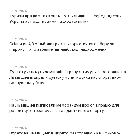
07.26.2026
Туризм працює на економіку: Львівщина — серед лідерів
України за податковими надходженнями
07.24.2026
Східниця: 4,8 мільйона гривень туристичного збору за
півроку — хто забезпечив найбільші надходження
07.24.2026
Тут готуватимуть чемпіонів і тренуватимуться ветерани: на
Львівщині відкрили сучасну мультифункційну спортивно-
веслувальну базу
07.24.2026
На Львівщині підписали меморандум про співпрацю для
розвитку ветеранського та адаптивного спорту
07.22.2026
Втретє на Львівщині: відкрито реєстрацію на військово-