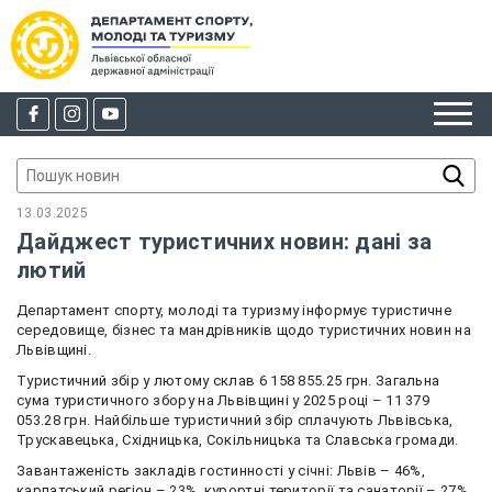
13.03.2025
Дайджест туристичних новин: дані за
лютий
Департамент спорту, молоді та туризму інформує туристичне
середовище, бізнес та мандрівників щодо туристичних новин на
Львівщині.
Туристичний збір у лютому склав 6 158 855.25 грн. Загальна
сума туристичного збору на Львівщині у 2025 році – 11 379
053.28 грн. Найбільше туристичний збір сплачують Львівська,
Трускавецька, Східницька, Сокільницька та Славська громади.
Завантаженість закладів гостинності у січні: Львів – 46%,
карпатський регіон – 23%, курортні території та санаторії – 27%.