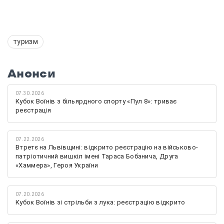
туризм
Анонси
07.30.2026
Кубок Воїнів з більярдного спорту «Пул 8»: триває
реєстрація
07.22.2026
Втретє на Львівщині: відкрито реєстрацію на військово-
патріотичний вишкіл імені Тараса Бобанича, Друга
«Хаммера», Героя України
07.20.2026
Кубок Воїнів зі стрільби з лука: реєстрацію відкрито