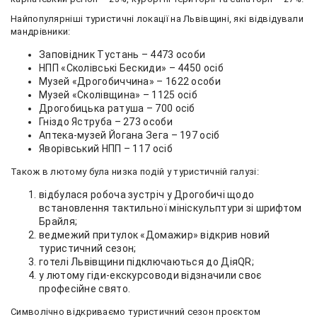
Найпопулярніші туристичні локації на Львівщині, які відвідували
мандрівники:
Заповідник Тустань – 4473 особи
НПП «Сколівські Бескиди» – 4450 осіб
Музей «Дрогобиччина» – 1622 особи
Музей «Сколівщина» – 1125 осіб
Дрогобицька ратуша – 700 осіб
Гніздо Яструба – 273 особи
Аптека-музей Йогана Зега – 197 осіб
Яворівський НПП – 117 осіб
Також в лютому була низка подій у туристичній галузі:
відбулася робоча зустріч у Дрогобичі щодо
встановлення тактильної мініскульптури зі шрифтом
Брайля;
ведмежий притулок «Домажир» відкрив новий
туристичний сезон;
готелі Львівщини підключаються до ДіяQR;
у лютому гіди-екскурсоводи відзначили своє
професійне свято.
Символічно відкриваємо туристичний сезон проєктом