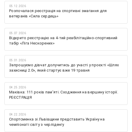
05.12.2026
Розпочалася реєстрація на спортивні змагання для
ветеранів «Сила сердець»
05.07.2026
Відкрито реєстрацію на 4-тий реабілітаційно-спортивний
табір «Ліга Нескорених»
05.01.2026
Запрошуємо дівчат долучитись до участі у проєкті «Шлях
захисниці 2.0», який стартує вже 19 травня
04.25.2026
Маківка: 111 років пам’яті. Сходження на вершину історії.
РЕЄСТРАЦІЯ
04.22.2026
Спортсменка зі Львівщини представить Україну на
чемпіонаті світу з черліденгу