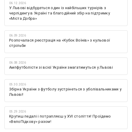
06.12.2026
У Львові відбудеться один із найбільших турнірів з
черліденгу в Україні та благодійний збір на підтримку
«Міста Добра»
06.09.2026
Розпочалася реєстрація на «Кубок Воїнів» з кульової
стрільби
06.08.2026
Ампфутболісти зі всієї України змагатимуться у Львові
05.30.2026
Збірна України з футболу зустрінеться з уболівальниками у
Львові!
05.29.2026
Крутиш педалі і потрапляєш у XVI століття! Проїдемо
«ВелоПідкову» разом!