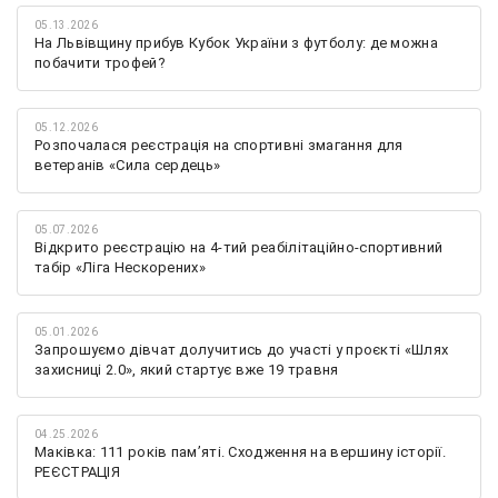
05.13.2026
На Львівщину прибув Кубок України з футболу: де можна
побачити трофей?
05.12.2026
Розпочалася реєстрація на спортивні змагання для
ветеранів «Сила сердець»
05.07.2026
Відкрито реєстрацію на 4-тий реабілітаційно-спортивний
табір «Ліга Нескорених»
05.01.2026
Запрошуємо дівчат долучитись до участі у проєкті «Шлях
захисниці 2.0», який стартує вже 19 травня
04.25.2026
Маківка: 111 років пам’яті. Сходження на вершину історії.
РЕЄСТРАЦІЯ