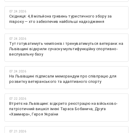
07.24.2026
Східниця: 4,8 мільйона гривень туристичного збору за
півроку — хто забезпечив найбільші надходження
07.24.2026
Тут готуватимуть чемпіонів і тренуватимуться ветерани: на
Львівщині відкрили сучасну мультифункційну спортивно-
веслувальну базу
07.24.2026
На Львівщині підписали меморандум про співпрацю для
розвитку ветеранського та адаптивного спорту
07.22.2026
Втретє на Львівщині: відкрито реєстрацію на військово-
патріотичний вишкіл імені Тараса Бобанича, Друга
«Хаммера», Героя України
07.21.2026