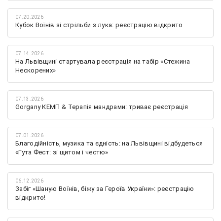
07.20.2026
Кубок Воїнів зі стрільби з лука: реєстрацію відкрито
07.14.2026
На Львівщині стартувала реєстрація на табір «Стежина
Нескорених»
07.13.2026
Gorgany КЕМП & Терапія мандрами: триває реєстрація
07.01.2026
Благодійність, музика та єдність: на Львівщині відбудеться
«Гута Фест: зі щитом і честю»
06.12.2026
Забіг «Шаную Воїнів, біжу за Героїв України»: реєстрацію
відкрито!