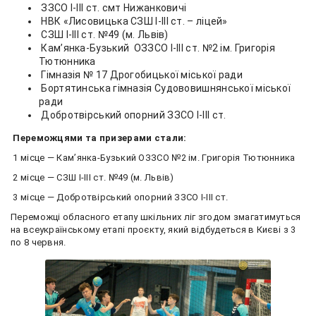
ЗЗСО І-ІІІ ст. смт Нижанковичі
НВК «Лисовицька СЗШ І-ІІІ ст. – ліцей»
СЗШ І-ІІІ ст. №49 (м. Львів)
Кам’янка-Бузький ОЗЗСО І-ІІІ ст. №2 ім. Григорія
Тютюнника
Гімназія № 17 Дрогобицької міської ради
Бортятинська гімназія Судововишнянської міської
ради
Добротвірський опорний ЗЗСО І-ІІІ ст.
Переможцями та призерами стали:
1 місце — Кам’янка-Бузький ОЗЗСО №2 ім. Григорія Тютюнника
2 місце — СЗШ І-ІІІ ст. №49 (м. Львів)
3 місце — Добротвірський опорний ЗЗСО І-ІІІ ст.
Переможці обласного етапу шкільних ліг згодом змагатимуться
на всеукраїнському етапі проєкту, який відбудеться в Києві з 3
по 8 червня.