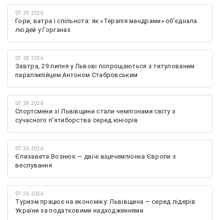
07.29.2026
Гори, ватра і спільнота: як «Терапія мандрами» об’єднала
людей у Горганах
07.28.2026
Завтра, 29 липня у Львові попрощаються з титулованим
паралімпійцем Антоном Стабровським
07.28.2026
Спортсмени зі Львівщини стали чемпіонами світу з
сучасного п'ятиборства серед юніорів
07.26.2026
Єлизавета Вознюк — двічі віцечемпіонка Європи з
веслування
07.26.2026
Туризм працює на економіку: Львівщина — серед лідерів
України за податковими надходженнями