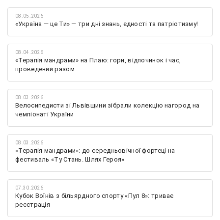
08.05.2026
«Україна — це Ти» — три дні знань, єдності та патріотизму!
08.04.2026
«Терапія мандрами» на Плаю: гори, відпочинок і час,
проведений разом
08.03.2026
Велосипедисти зі Львівщини зібрали колекцію нагород на
чемпіонаті України
08.03.2026
«Терапія мандрами»: до середньовічної фортеці на
фестиваль «Ту Стань. Шлях Героя»
07.30.2026
Кубок Воїнів з більярдного спорту «Пул 8»: триває
реєстрація