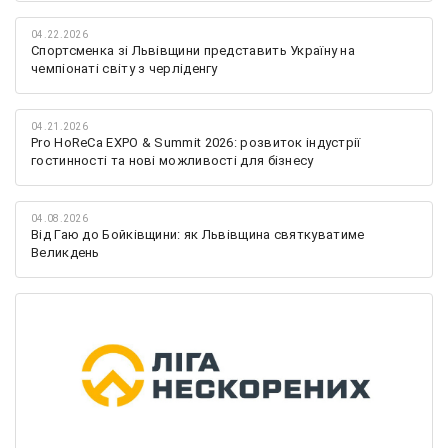
04.22.2026
Спортсменка зі Львівщини представить Україну на
чемпіонаті світу з черліденгу
04.21.2026
Pro HoReCa EXPO & Summit 2026: розвиток індустрії
гостинності та нові можливості для бізнесу
04.08.2026
Від Гаю до Бойківщини: як Львівщина святкуватиме
Великдень