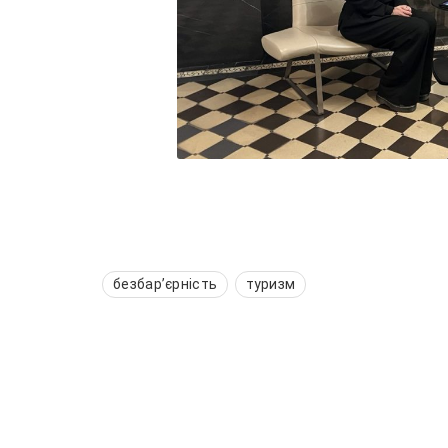
безбарʼєрність
туризм