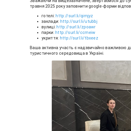
Зважаючи на вищезазначене, звертаємося до суб’
травня 2025 року заповнити google-форми відпов
готелі:
http://surl.li/qimjyz
заклади:
http://surl.li/utubbj
вулиці:
http://surl.li/zpoawr
парки:
http://surl.li/ccmeiw
укриття:
http://surl.li/tbxeez
Ваша активна участь є надзвичайно важливою д
туристичного середовища в Україні.