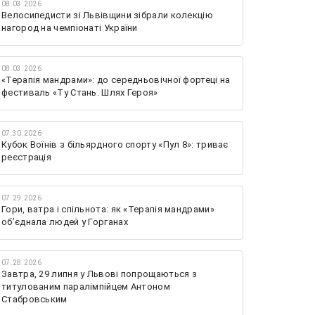
08.03.2026
Велосипедисти зі Львівщини зібрали колекцію
нагород на чемпіонаті України
08.03.2026
«Терапія мандрами»: до середньовічної фортеці на
фестиваль «Ту Стань. Шлях Героя»
07.30.2026
Кубок Воїнів з більярдного спорту «Пул 8»: триває
реєстрація
07.29.2026
Гори, ватра і спільнота: як «Терапія мандрами»
об’єднала людей у Горганах
07.28.2026
Завтра, 29 липня у Львові попрощаються з
титулованим паралімпійцем Антоном
Стабровським