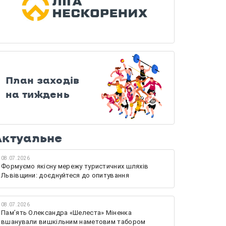
План заходів
на тиждень
Актуальне
08.07.2026
Формуємо якісну мережу туристичних шляхів
Львівщини: доєднуйтеся до опитування
08.07.2026
Памʼять Олександра «Шелеста» Міненка
вшанували вишкільним наметовим табором