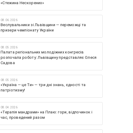
«Стежина Нескорених»
08.06.2026
Веслувальники зі Львівщини — переможці та
призери чемпіонату України
08.05.2026
Палата регіональних молодіжних конгресів
розпочала роботу: Львівщину представляє Олеся
Садова
08.05.2026
«Україна — це Ти» — три дні знань, єдності та
патріотизму!
08.04.2026
«Терапія мандрами» на Плаю: гори, відпочинок і
час, проведений разом