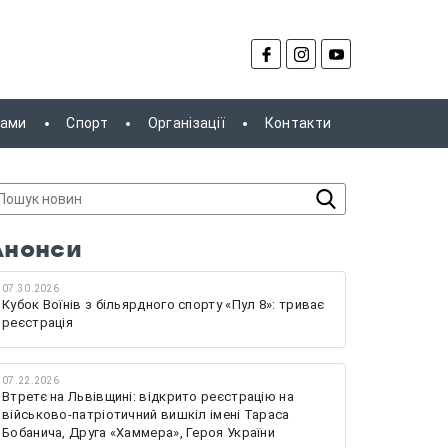
рами
Спорт
Організації
Контакти
Анонси
07.30.2026
Кубок Воїнів з більярдного спорту «Пул 8»: триває
реєстрація
07.22.2026
Втретє на Львівщині: відкрито реєстрацію на
військово-патріотичний вишкіл імені Тараса
Бобанича, Друга «Хаммера», Героя України