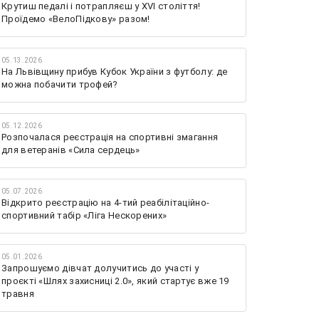
Крутиш педалі і потрапляєш у XVI століття!
Проїдемо «ВелоПідкову» разом!
05.13.2026
На Львівщину прибув Кубок України з футболу: де
можна побачити трофей?
05.12.2026
Розпочалася реєстрація на спортивні змагання
для ветеранів «Сила сердець»
05.07.2026
Відкрито реєстрацію на 4-тий реабілітаційно-
спортивний табір «Ліга Нескорених»
05.01.2026
Запрошуємо дівчат долучитись до участі у
проєкті «Шлях захисниці 2.0», який стартує вже 19
травня