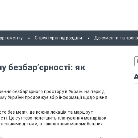
партаменту
Структурні підрозділи
Документи та прог
у безбар’єрності: як
орення безбар’єрного простору в Україні на період
му України продовжує збір інформації щодо рівня
істо без меж», де кожна локація та маршрут
ості. Це суттєво полегшить планування мандрівок
з маленькими дітьми, а також інших маломобільних