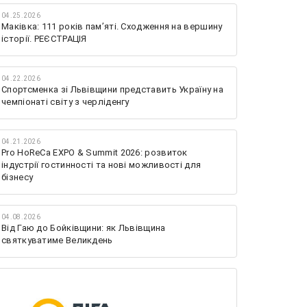
04.25.2026
Маківка: 111 років пам’яті. Сходження на вершину
історії. РЕЄСТРАЦІЯ
04.22.2026
Спортсменка зі Львівщини представить Україну на
чемпіонаті світу з черліденгу
04.21.2026
Pro HoReCa EXPO & Summit 2026: розвиток
індустрії гостинності та нові можливості для
бізнесу
04.08.2026
Від Гаю до Бойківщини: як Львівщина
святкуватиме Великдень