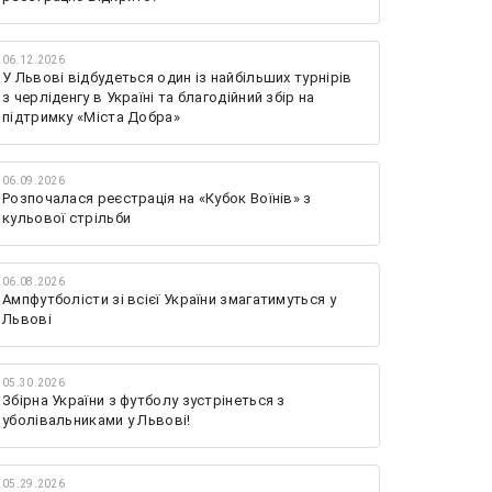
06.12.2026
У Львові відбудеться один із найбільших турнірів
з черліденгу в Україні та благодійний збір на
підтримку «Міста Добра»
06.09.2026
Розпочалася реєстрація на «Кубок Воїнів» з
кульової стрільби
06.08.2026
Ампфутболісти зі всієї України змагатимуться у
Львові
05.30.2026
Збірна України з футболу зустрінеться з
уболівальниками у Львові!
05.29.2026