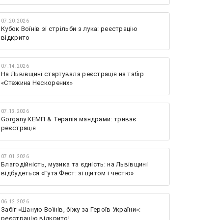
07.20.2026
Кубок Воїнів зі стрільби з лука: реєстрацію
відкрито
07.14.2026
На Львівщині стартувала реєстрація на табір
«Стежина Нескорених»
07.13.2026
Gorgany КЕМП & Терапія мандрами: триває
реєстрація
07.01.2026
Благодійність, музика та єдність: на Львівщині
відбудеться «Гута Фест: зі щитом і честю»
06.12.2026
Забіг «Шаную Воїнів, біжу за Героїв України»:
реєстрацію відкрито!