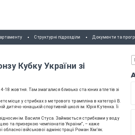
партаменту
Структурні підрозділи
Документи та прог
нзу Кубку України зі
і 14-18 жовтня. Там змагалися близько ста юних атлетів зі
тє місце у стрибках з метрового трампліна в категорії В.
й дитячо-юнацькій спортивній школі ім. Юрія Кутенка. Її
відносин ім. Василя Стуса. Займається стрибками у воду
ею та призеркою чемпіонатів України”, – каже
 обласної військової адміністрації Роман Хімʼяк.