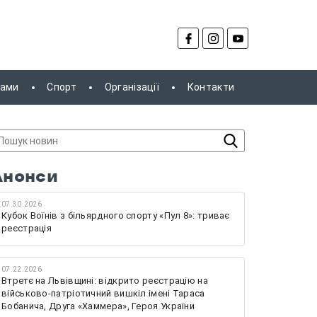
рами
Спорт
Організації
Контакти
Анонси
07.30.2026
Кубок Воїнів з більярдного спорту «Пул 8»: триває
реєстрація
07.22.2026
Втретє на Львівщині: відкрито реєстрацію на
військово-патріотичний вишкіл імені Тараса
Бобанича, Друга «Хаммера», Героя України