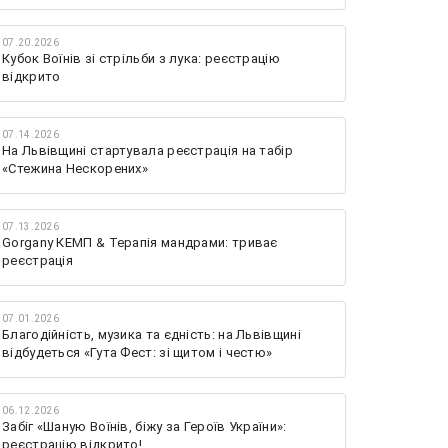
07.20.2026
Кубок Воїнів зі стрільби з лука: реєстрацію
відкрито
07.14.2026
На Львівщині стартувала реєстрація на табір
«Стежина Нескорених»
07.13.2026
Gorgany КЕМП & Терапія мандрами: триває
реєстрація
07.01.2026
Благодійність, музика та єдність: на Львівщині
відбудеться «Гута Фест: зі щитом і честю»
06.12.2026
Забіг «Шаную Воїнів, біжу за Героїв України»:
реєстрацію відкрито!