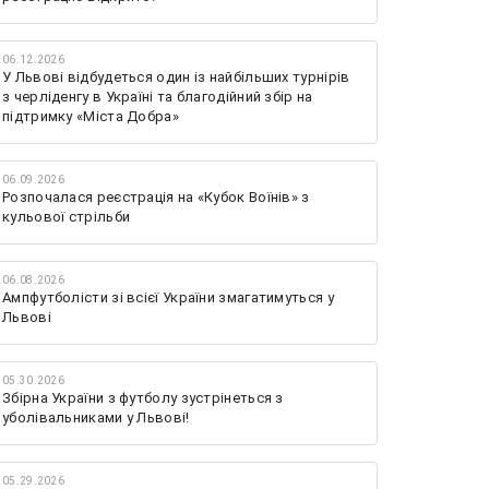
06.12.2026
У Львові відбудеться один із найбільших турнірів
з черліденгу в Україні та благодійний збір на
підтримку «Міста Добра»
06.09.2026
Розпочалася реєстрація на «Кубок Воїнів» з
кульової стрільби
06.08.2026
Ампфутболісти зі всієї України змагатимуться у
Львові
05.30.2026
Збірна України з футболу зустрінеться з
уболівальниками у Львові!
05.29.2026