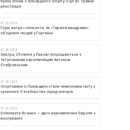
Кубок Воїнів з більярдного спорту «Пул 8»: триває
реєстрація
07.29.2026
Гори, ватра і спільнота: як «Терапія мандрами»
об’єднала людей у Горганах
07.28.2026
Завтра, 29 липня у Львові попрощаються з
титулованим паралімпійцем Антоном
Стабровським
07.28.2026
Спортсмени зі Львівщини стали чемпіонами світу з
сучасного п'ятиборства серед юніорів
07.26.2026
Єлизавета Вознюк — двічі віцечемпіонка Європи з
веслування