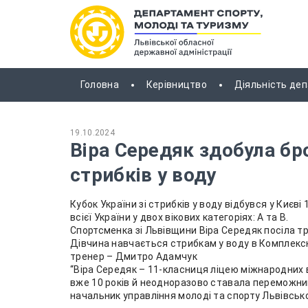
Головна
Керівництво
Діяльність де
19.10.2024
Віра Середяк здобула бро
стрибків у воду
Кубок України зі стрибків у воду відбувся у Києв
всієї України у двох вікових категоріях: А та В.
Спортсменка зі Львівщини Віра Середяк посіла тре
Дівчина навчається стрибкам у воду в Комплексні
тренер – Дмитро Адамчук
“Віра Середяк – 11-класниця ліцею міжнародних 
вже 10 років й неодноразово ставала переможниц
начальник управління молоді та спорту Львівської