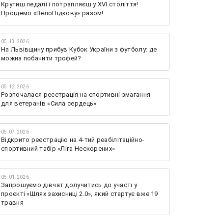
Крутиш педалі і потрапляєш у XVI століття!
Проїдемо «ВелоПідкову» разом!
05.13.2026
На Львівщину прибув Кубок України з футболу: де
можна побачити трофей?
05.12.2026
Розпочалася реєстрація на спортивні змагання
для ветеранів «Сила сердець»
05.07.2026
Відкрито реєстрацію на 4-тий реабілітаційно-
спортивний табір «Ліга Нескорених»
05.01.2026
Запрошуємо дівчат долучитись до участі у
проєкті «Шлях захисниці 2.0», який стартує вже 19
травня