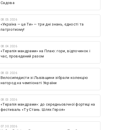
Садова
08.05.2026
«Україна — це Ти» — три дні знань, єдності та
патріотизму!
08.04.2026
«Терапія мандрами» на Плаю: гори, відпочинок і
час, проведений разом
08.03.2026
Велосипедисти зі Львівщини зібрали колекцію
нагород на чемпіонаті України
08.03.2026
«Терапія мандрами»: до середньовічної фортеці на
фестиваль «Ту Стань. Шлях Героя»
07.30.2026