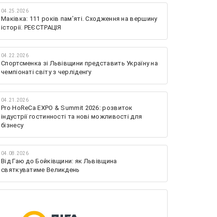
04.25.2026
Маківка: 111 років пам’яті. Сходження на вершину
історії. РЕЄСТРАЦІЯ
04.22.2026
Спортсменка зі Львівщини представить Україну на
чемпіонаті світу з черліденгу
04.21.2026
Pro HoReCa EXPO & Summit 2026: розвиток
індустрії гостинності та нові можливості для
бізнесу
04.08.2026
Від Гаю до Бойківщини: як Львівщина
святкуватиме Великдень