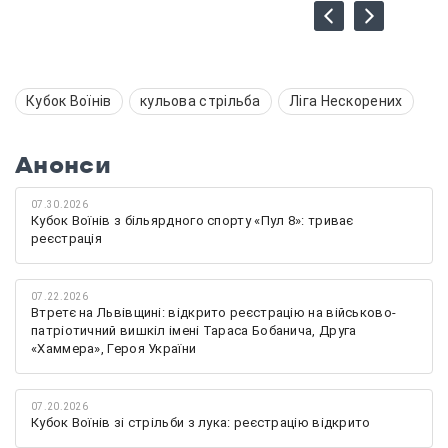
Кубок Воїнів
кульова стрільба
Ліга Нескорених
Анонси
07.30.2026
Кубок Воїнів з більярдного спорту «Пул 8»: триває
реєстрація
07.22.2026
Втретє на Львівщині: відкрито реєстрацію на військово-
патріотичний вишкіл імені Тараса Бобанича, Друга
«Хаммера», Героя України
07.20.2026
Кубок Воїнів зі стрільби з лука: реєстрацію відкрито