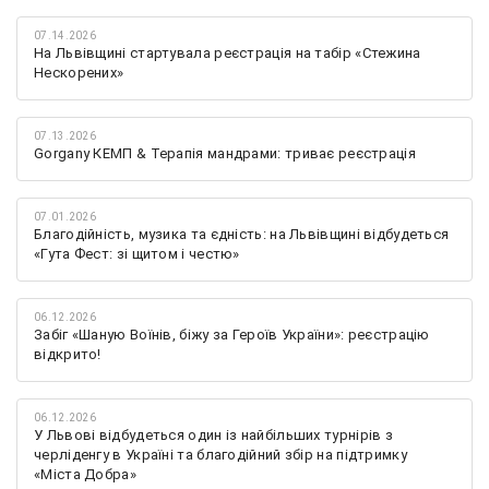
07.14.2026
На Львівщині стартувала реєстрація на табір «Стежина
Нескорених»
07.13.2026
Gorgany КЕМП & Терапія мандрами: триває реєстрація
07.01.2026
Благодійність, музика та єдність: на Львівщині відбудеться
«Гута Фест: зі щитом і честю»
06.12.2026
Забіг «Шаную Воїнів, біжу за Героїв України»: реєстрацію
відкрито!
06.12.2026
У Львові відбудеться один із найбільших турнірів з
черліденгу в Україні та благодійний збір на підтримку
«Міста Добра»