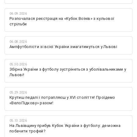
06.09.2026
Розпочалася реєстрація на «Кубок Воїнів» з кульової
стрільби
06.08.2026
Ампфутболісти зі всієї України змагатимуться у Львові
05.30.2026
Збірна України з футболу зустрінеться з уболівальниками у
Львові!
05.29.2026
Крутиш педалі і потрапляєш у XVI століття! Проїдемо
«ВелоПідкову» разом!
05.13.2026
На Львівщину прибув Кубок України з футболу: де можна
побачити трофей?