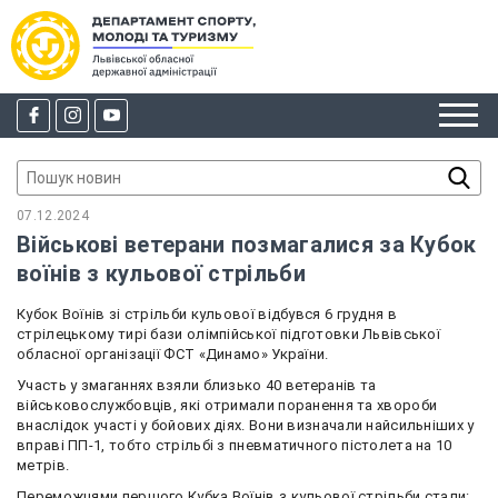
07.12.2024
Військові ветерани позмагалися за Кубок
воїнів з кульової стрільби
Кубок Воїнів зі стрільби кульової відбувся 6 грудня в
стрілецькому тирі бази олімпійської підготовки Львівської
обласної організації ФСТ «Динамо» України.
Участь у змаганнях взяли близько 40 ветеранів та
військовослужбовців, які отримали поранення та хвороби
внаслідок участі у бойових діях. Вони визначали найсильніших у
вправі ПП-1, тобто стрільбі з пневматичного пістолета на 10
метрів.
Переможцями першого Кубка Воїнів з кульової стрільби стали: