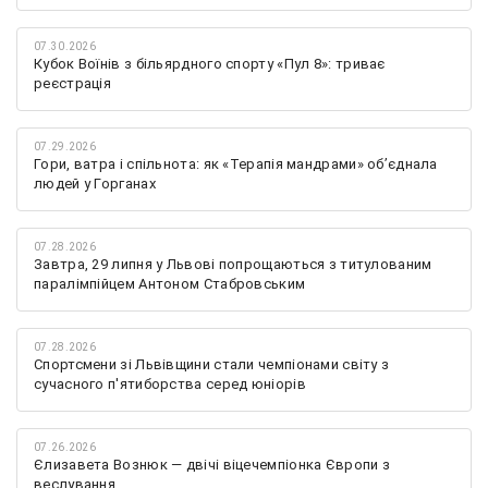
07.30.2026
Кубок Воїнів з більярдного спорту «Пул 8»: триває
реєстрація
07.29.2026
Гори, ватра і спільнота: як «Терапія мандрами» об’єднала
людей у Горганах
07.28.2026
Завтра, 29 липня у Львові попрощаються з титулованим
паралімпійцем Антоном Стабровським
07.28.2026
Спортсмени зі Львівщини стали чемпіонами світу з
сучасного п'ятиборства серед юніорів
07.26.2026
Єлизавета Вознюк — двічі віцечемпіонка Європи з
веслування