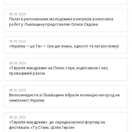
08.05.2026
Палата регіональних молодіжних конгресів розпочала
роботу: Львівщину представляє Олеся Садова
08.05.2026
«Україна — це Ти» — три дні знань, єдності та патріотизму!
08.04.2026
«Терапія мандрами» на Плаю: гори, відпочинок і час,
проведений разом
08.03.2026
Велосипедисти зі Львівщини зібрали колекцію нагород на
чемпіонаті України
08.03.2026
«Терапія мандрами»: до середньовічної фортеці на
фестиваль «Ту Стань. Шлях Героя»