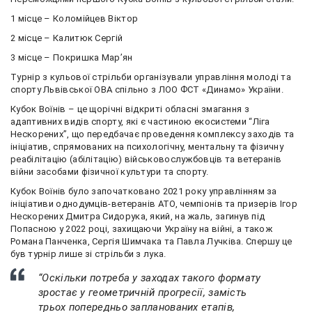
1 місце – Коломійцев Віктор
2 місце – Калитюк Сергій
3 місце – Покришка Марʼян
Турнір з кульової стрільби організували управління молоді та
спорту Львівської ОВА спільно з ЛОО ФСТ «Динамо» України.
Кубок Воїнів – це щорічні відкриті обласні змагання з
адаптивних видів спорту, які є частиною екосистеми “Ліга
Нескорених”, що передбачає проведення комплексу заходів та
ініціатив, спрямованих на психологічну, ментальну та фізичну
реабілітацію (абілітацію) військовослужбовців та ветеранів
війни засобами фізичної культури та спорту.
Кубок Воїнів було започатковано 2021 року управлінням за
ініціативи однодумців-ветеранів АТО, чемпіонів та призерів Ігор
Нескорених Дмитра Сидорука, який, на жаль, загинув під
Попасною у 2022 році, захищаючи Україну на війні, а також
Романа Панченка, Сергія Шимчака та Павла Лучківа. Спершу це
був турнір лише зі стрільби з лука.
“Оскільки потреба у заходах такого формату
зростає у геометричній прогресії, замість
трьох попередньо запланованих етапів,