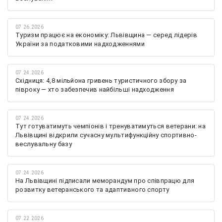
07.26.2026
Туризм працює на економіку: Львівщина — серед лідерів
України за податковими надходженнями
07.24.2026
Східниця: 4,8 мільйона гривень туристичного збору за
півроку — хто забезпечив найбільші надходження
07.24.2026
Тут готуватимуть чемпіонів і тренуватимуться ветерани: на
Львівщині відкрили сучасну мультифункційну спортивно-
веслувальну базу
07.24.2026
На Львівщині підписали меморандум про співпрацю для
розвитку ветеранського та адаптивного спорту
07.22.2026