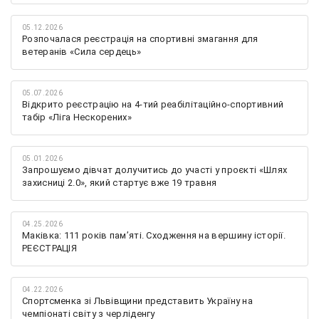
05.12.2026
Розпочалася реєстрація на спортивні змагання для
ветеранів «Сила сердець»
05.07.2026
Відкрито реєстрацію на 4-тий реабілітаційно-спортивний
табір «Ліга Нескорених»
05.01.2026
Запрошуємо дівчат долучитись до участі у проєкті «Шлях
захисниці 2.0», який стартує вже 19 травня
04.25.2026
Маківка: 111 років пам’яті. Сходження на вершину історії.
РЕЄСТРАЦІЯ
04.22.2026
Спортсменка зі Львівщини представить Україну на
чемпіонаті світу з черліденгу