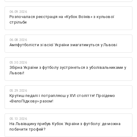
06.09.2026
Розпочалася реєстрація на «Кубок Воїнів» з кульової
стрільби
06.08.2026
Ампфутболісти зі всієї України змагатимуться у Львові
05.30.2026
Збірна України з футболу зустрінеться з уболівальниками у
Львові!
05.29.2026
Крутиш педалі і потрапляєш у XVI століття! Проїдемо
«ВелоПідкову» разом!
05.13.2026
На Львівщину прибув Кубок України з футболу: де можна
побачити трофей?