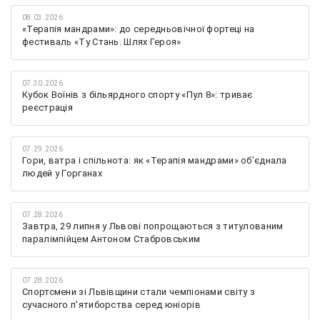
08.03.2026
«Терапія мандрами»: до середньовічної фортеці на
фестиваль «Ту Стань. Шлях Героя»
07.30.2026
Кубок Воїнів з більярдного спорту «Пул 8»: триває
реєстрація
07.29.2026
Гори, ватра і спільнота: як «Терапія мандрами» об’єднала
людей у Горганах
07.28.2026
Завтра, 29 липня у Львові попрощаються з титулованим
паралімпійцем Антоном Стабровським
07.28.2026
Спортсмени зі Львівщини стали чемпіонами світу з
сучасного п'ятиборства серед юніорів