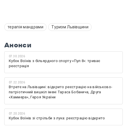
терапія мандрами
Туризм Львівщини
Анонси
07.30.2026
Кубок Воїнів з більярдного спорту «Пул 8»: триває
реєстрація
07.22.2026
Втретє на Львівщині: відкрито реєстрацію на військово-
патріотичний вишкіл імені Тараса Бобанича, Друга
«Хаммера», Героя України
07.20.2026
Кубок Воїнів зі стрільби з лука: реєстрацію відкрито