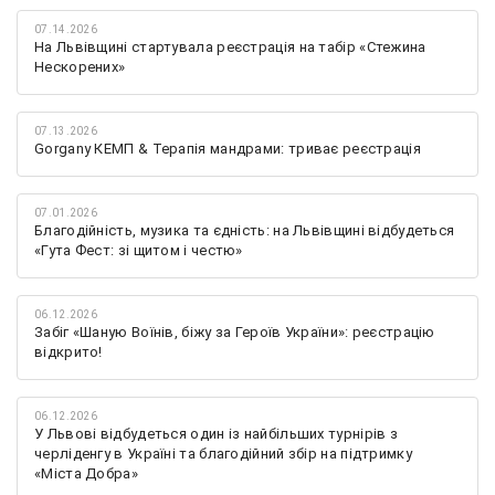
07.14.2026
На Львівщині стартувала реєстрація на табір «Стежина
Нескорених»
07.13.2026
Gorgany КЕМП & Терапія мандрами: триває реєстрація
07.01.2026
Благодійність, музика та єдність: на Львівщині відбудеться
«Гута Фест: зі щитом і честю»
06.12.2026
Забіг «Шаную Воїнів, біжу за Героїв України»: реєстрацію
відкрито!
06.12.2026
У Львові відбудеться один із найбільших турнірів з
черліденгу в Україні та благодійний збір на підтримку
«Міста Добра»