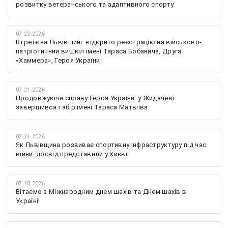
розвитку ветеранського та адаптивного спорту
07.22.2026
Втретє на Львівщині: відкрито реєстрацію на військово-
патріотичний вишкіл імені Тараса Бобанича, Друга
«Хаммера», Героя України
07.21.2026
Продовжуючи справу Героя України: у Жидачеві
завершився табір імені Тараса Матвіїва
07.21.2026
Як Львівщина розвиває спортивну інфраструктуру під час
війни: досвід представили у Києві
07.20.2026
Вітаємо з Міжнародним днем шахів та Днем шахів в
Україні!