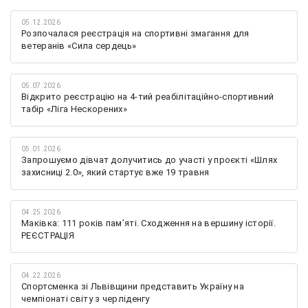
05.12.2026
Розпочалася реєстрація на спортивні змагання для
ветеранів «Сила сердець»
05.07.2026
Відкрито реєстрацію на 4-тий реабілітаційно-спортивний
табір «Ліга Нескорених»
05.01.2026
Запрошуємо дівчат долучитись до участі у проєкті «Шлях
захисниці 2.0», який стартує вже 19 травня
04.25.2026
Маківка: 111 років пам’яті. Сходження на вершину історії.
РЕЄСТРАЦІЯ
04.22.2026
Спортсменка зі Львівщини представить Україну на
чемпіонаті світу з черліденгу