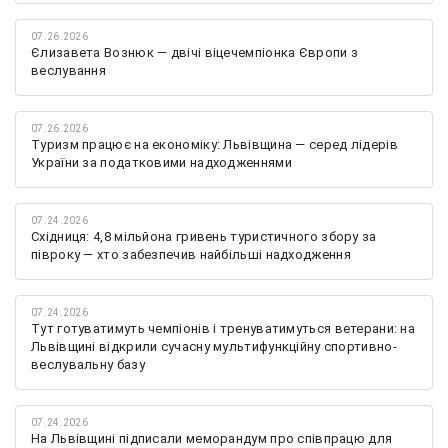
07.26.2026
Єлизавета Вознюк — двічі віцечемпіонка Європи з
веслування
07.26.2026
Туризм працює на економіку: Львівщина — серед лідерів
України за податковими надходженнями
07.24.2026
Східниця: 4,8 мільйона гривень туристичного збору за
півроку — хто забезпечив найбільші надходження
07.24.2026
Тут готуватимуть чемпіонів і тренуватимуться ветерани: на
Львівщині відкрили сучасну мультифункційну спортивно-
веслувальну базу
07.24.2026
На Львівщині підписали меморандум про співпрацю для