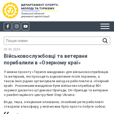
05.06.2026
Військовослужбовці та ветерани
порибалили в «Озерному краї»
У межах проєкту «Терапія мандрами» для військовослужбовців
та ветеранів, які проходять відновлення після поранень, а
також їхніх рідних організували виїзд на риболовлю в «Озерний
край». Учасниками мандрівки були військовослужбовці 80-ї
окремої десантно-штурмової бригади, 24-ї бригади та ветерани
з реабілітаційного центру Next Step Ukraine.
Вода, тиша, очікування клювання, спокійний ритм риболовлі
створили атмосферу, у якій можна було просто побути собою.