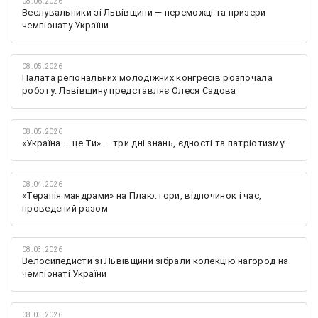
08.06.2026
Веслувальники зі Львівщини — переможці та призери
чемпіонату України
08.05.2026
Палата регіональних молодіжних конгресів розпочала
роботу: Львівщину представляє Олеся Садова
08.05.2026
«Україна — це Ти» — три дні знань, єдності та патріотизму!
08.04.2026
«Терапія мандрами» на Плаю: гори, відпочинок і час,
проведений разом
08.03.2026
Велосипедисти зі Львівщини зібрали колекцію нагород на
чемпіонаті України
08.03.2026