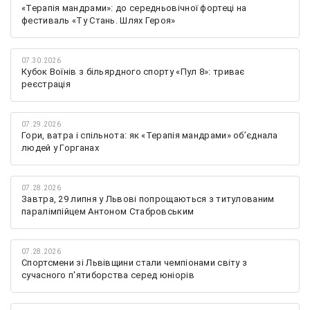
«Терапія мандрами»: до середньовічної фортеці на
фестиваль «Ту Стань. Шлях Героя»
07.30.2026
Кубок Воїнів з більярдного спорту «Пул 8»: триває
реєстрація
07.29.2026
Гори, ватра і спільнота: як «Терапія мандрами» об’єднала
людей у Горганах
07.28.2026
Завтра, 29 липня у Львові попрощаються з титулованим
паралімпійцем Антоном Стабровським
07.28.2026
Спортсмени зі Львівщини стали чемпіонами світу з
сучасного п'ятиборства серед юніорів