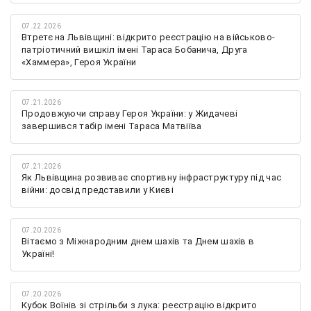
07.22.2026
Втретє на Львівщині: відкрито реєстрацію на військово-
патріотичний вишкіл імені Тараса Бобанича, Друга
«Хаммера», Героя України
07.21.2026
Продовжуючи справу Героя України: у Жидачеві
завершився табір імені Тараса Матвіїва
07.21.2026
Як Львівщина розвиває спортивну інфраструктуру під час
війни: досвід представили у Києві
07.20.2026
Вітаємо з Міжнародним днем шахів та Днем шахів в
Україні!
07.20.2026
Кубок Воїнів зі стрільби з лука: реєстрацію відкрито