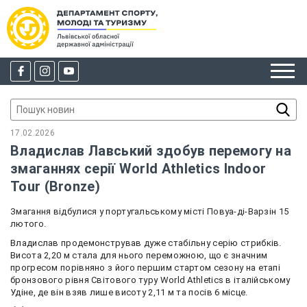
17.02.2026
Владислав Лавський здобув перемогу на
змаганнях серії World Athletics Indoor
Tour (Bronze)
Змагання відбулися у португальському місті Повуа-ді-Варзін 15
лютого.
Владислав продемонстрував дуже стабільну серію стрибків.
Висота 2,20 м стала для нього переможною, що є значним
прогресом порівняно з його першим стартом сезону на етапі
бронзового рівня Світового туру World Athletics в італійському
Удіне, де він взяв лише висоту 2,11 м та посів 6 місце.