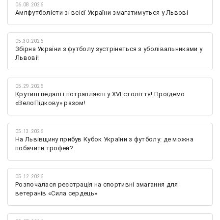
06.08.2026
Ампфутболісти зі всієї України змагатимуться у Львові
05.30.2026
Збірна України з футболу зустрінеться з уболівальниками у
Львові!
05.29.2026
Крутиш педалі і потрапляєш у XVI століття! Проїдемо
«ВелоПідкову» разом!
05.13.2026
На Львівщину прибув Кубок України з футболу: де можна
побачити трофей?
05.12.2026
Розпочалася реєстрація на спортивні змагання для
ветеранів «Сила сердець»