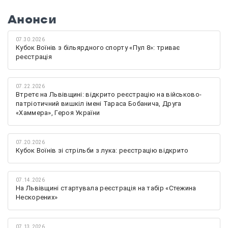
Анонси
07.30.2026
Кубок Воїнів з більярдного спорту «Пул 8»: триває
реєстрація
07.22.2026
Втретє на Львівщині: відкрито реєстрацію на військово-
патріотичний вишкіл імені Тараса Бобанича, Друга
«Хаммера», Героя України
07.20.2026
Кубок Воїнів зі стрільби з лука: реєстрацію відкрито
07.14.2026
На Львівщині стартувала реєстрація на табір «Стежина
Нескорених»
07.13.2026