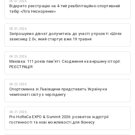
05.07.2026
Відкрито реєстрацію на 4-тий реабілітаційно-спортивний
табір «Ліга Нескорених»
05.01.2026
Запрошуємо дівчат долучитись до участі у проєкті «Шлях
захисниці 2.0», який стартує вже 19 травня
04.25.2026
Маківка: 111 років пам’яті. Сходження на вершину історії.
РЕЄСТРАЦІЯ
04.22.2026
Спортсменка зі Львівщини представить Україну на
чемпіонаті світу з черліденгу
04.21.2026
Pro HoReCa EXPO & Summit 2026: розвиток індустрії
гостинності та нові можливості для бізнесу