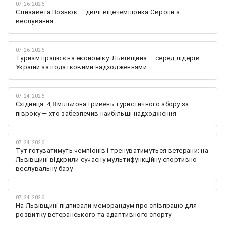
07.26.2026
Єлизавета Вознюк — двічі віцечемпіонка Європи з
веслування
07.26.2026
Туризм працює на економіку: Львівщина — серед лідерів
України за податковими надходженнями
07.24.2026
Східниця: 4,8 мільйона гривень туристичного збору за
півроку — хто забезпечив найбільші надходження
07.24.2026
Тут готуватимуть чемпіонів і тренуватимуться ветерани: на
Львівщині відкрили сучасну мультифункційну спортивно-
веслувальну базу
07.24.2026
На Львівщині підписали меморандум про співпрацю для
розвитку ветеранського та адаптивного спорту