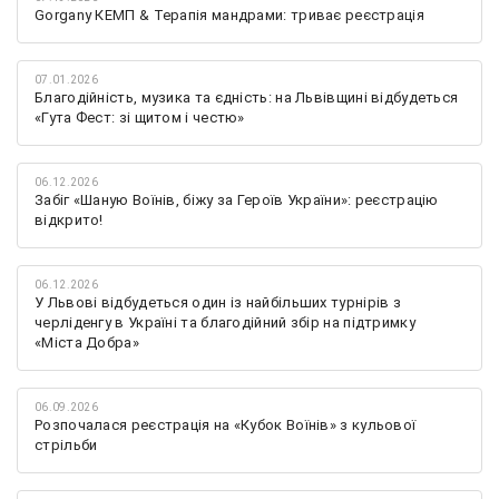
Gorgany КЕМП & Терапія мандрами: триває реєстрація
07.01.2026
Благодійність, музика та єдність: на Львівщині відбудеться
«Гута Фест: зі щитом і честю»
06.12.2026
Забіг «Шаную Воїнів, біжу за Героїв України»: реєстрацію
відкрито!
06.12.2026
У Львові відбудеться один із найбільших турнірів з
черліденгу в Україні та благодійний збір на підтримку
«Міста Добра»
06.09.2026
Розпочалася реєстрація на «Кубок Воїнів» з кульової
стрільби