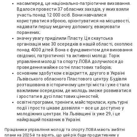
насамперед, це національно-патріотичне виховання.
Вдалося провести 37 обласних заходів, у яких взяли
участь понад 12 000 осіб. Вони навчалися
користуватися зброєю, орієнтуватися на місцевості,
надавати першу медичну допомогу, евакуювати
поранених;
значну увагу приділили Пласту. Ця скаутська
організація має 30 осередків в нашій області, охоплює
понад 4000 дітей. Вона є фундаментом для виховання
свідомої, патріотичної та активної молоді. Торік
управління молоді та спорту ЛОВА долучилося до
проведення майже сотні пластових таборів;
основним здобутком є відкриття, другого в Україні
Львівського обласного Пластового центру. Будівля
розташована в історичному центрі міста і уже стала
важливим осередком, де молодь зможе розвиватися
і зростати в дусі пластових цінностей;
освітні програми, тренінги, майстеркласи, культурні
події і просто цікаве дозвілля — все це доступно у
молодіжних центрах. На Львівщині їх уже 29, і це
найкращий показник в Україні.
Працівники управління молоді та спорту ЛОВА мають амбітні
плани на 2025-й та вірять, що цей рік буде продуктивним у