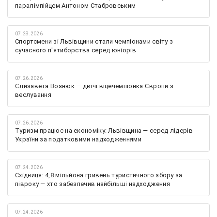
паралімпійцем Антоном Стабровським
07.28.2026
Спортсмени зі Львівщини стали чемпіонами світу з
сучасного п'ятиборства серед юніорів
07.26.2026
Єлизавета Вознюк — двічі віцечемпіонка Європи з
веслування
07.26.2026
Туризм працює на економіку: Львівщина — серед лідерів
України за податковими надходженнями
07.24.2026
Східниця: 4,8 мільйона гривень туристичного збору за
півроку — хто забезпечив найбільші надходження
07.24.2026