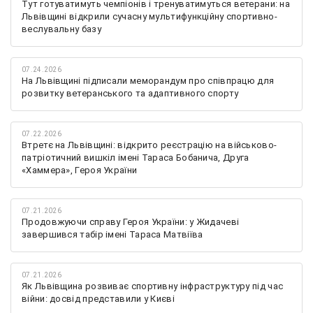
Тут готуватимуть чемпіонів і тренуватимуться ветерани: на
Львівщині відкрили сучасну мультифункційну спортивно-
веслувальну базу
07.24.2026
На Львівщині підписали меморандум про співпрацю для
розвитку ветеранського та адаптивного спорту
07.22.2026
Втретє на Львівщині: відкрито реєстрацію на військово-
патріотичний вишкіл імені Тараса Бобанича, Друга
«Хаммера», Героя України
07.21.2026
Продовжуючи справу Героя України: у Жидачеві
завершився табір імені Тараса Матвіїва
07.21.2026
Як Львівщина розвиває спортивну інфраструктуру під час
війни: досвід представили у Києві