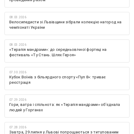
08.03.2026
Велосипедисти зі Львівщини зібрали колекцію нагород на
чемпіонаті України
08.03.2026
«Терапія мандрами»: до середньовічної фортеці на
фестиваль «Ту Стань. Шлях Героя»
07.30.2026
Кубок Воїнів з більярдного спорту «Пул 8»: триває
реєстрація
07.29.2026
Гори, ватра і спільнота: як «Терапія мандрами» об’єднала
людей у Горганах
07.28.2026
Завтра, 29 липня у Львові попрощаються з титулованим