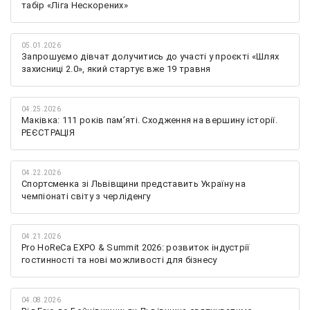
табір «Ліга Нескорених»
05.01.2026
Запрошуємо дівчат долучитись до участі у проєкті «Шлях
захисниці 2.0», який стартує вже 19 травня
04.25.2026
Маківка: 111 років пам’яті. Сходження на вершину історії.
РЕЄСТРАЦІЯ
04.22.2026
Спортсменка зі Львівщини представить Україну на
чемпіонаті світу з черліденгу
04.21.2026
Pro HoReCa EXPO & Summit 2026: розвиток індустрії
гостинності та нові можливості для бізнесу
04.08.2026