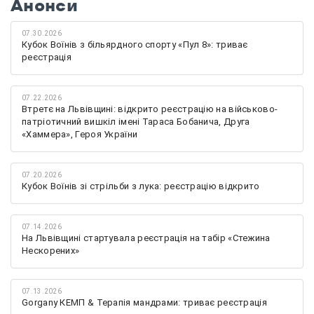
Анонси
07.30.2026
Кубок Воїнів з більярдного спорту «Пул 8»: триває
реєстрація
07.22.2026
Втретє на Львівщині: відкрито реєстрацію на військово-
патріотичний вишкіл імені Тараса Бобанича, Друга
«Хаммера», Героя України
07.20.2026
Кубок Воїнів зі стрільби з лука: реєстрацію відкрито
07.14.2026
На Львівщині стартувала реєстрація на табір «Стежина
Нескорених»
07.13.2026
Gorgany КЕМП & Терапія мандрами: триває реєстрація