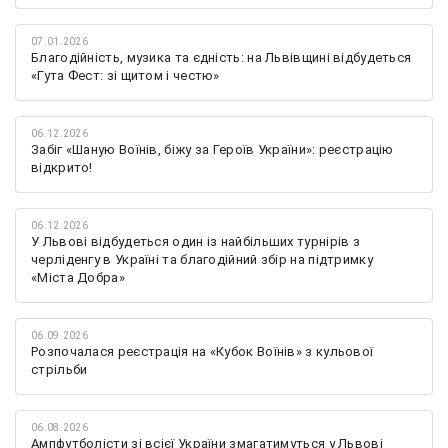
07.01.2026
Благодійність, музика та єдність: на Львівщині відбудеться
«Гута Фест: зі щитом і честю»
06.12.2026
Забіг «Шаную Воїнів, біжу за Героїв України»: реєстрацію
відкрито!
06.12.2026
У Львові відбудеться один із найбільших турнірів з
черліденгу в Україні та благодійний збір на підтримку
«Міста Добра»
06.09.2026
Розпочалася реєстрація на «Кубок Воїнів» з кульової
стрільби
06.08.2026
Ампфутболісти зі всієї України змагатимуться у Львові