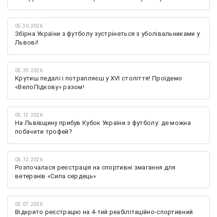
05.30.2026
Збірна України з футболу зустрінеться з уболівальниками у
Львові!
05.29.2026
Крутиш педалі і потрапляєш у XVI століття! Проїдемо
«ВелоПідкову» разом!
05.13.2026
На Львівщину прибув Кубок України з футболу: де можна
побачити трофей?
05.12.2026
Розпочалася реєстрація на спортивні змагання для
ветеранів «Сила сердець»
05.07.2026
Відкрито реєстрацію на 4-тий реабілітаційно-спортивний