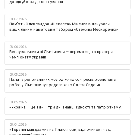
доєднуйтеся до опитування
08.07.2026
Памʼять Олександра «Шелеста» Міненка вшанували
вишкільним наметовим табором «Стежина Нескорених»
08.06.2026
Веслувальники зі Львівщини — переможці та призери
чемпіонату України
08.05.2026
Палата регіональних молодіжних конгресів розпочала
роботу: Львівщину представляє Олеся Садова
08.05.2026
«Україна — це Ти» — три дні знань, єдності та патріотизму!
08.04.2026
«Терапія мандрами» на Плаю: гори, відпочинок і час,
проведений разом