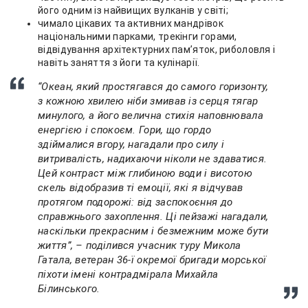
його одним із найвищих вулканів у світі;
чимало цікавих та активних мандрівок
національними парками, трекінги горами,
відвідування архітектурних памʼяток, риболовля і
навіть заняття з йоги та кулінарії.
“Океан, який простягався до самого горизонту,
з кожною хвилею ніби змивав із серця тягар
минулого, а його велична стихія наповнювала
енергією і спокоєм. Гори, що гордо
здіймалися вгору, нагадали про силу і
витривалість, надихаючи ніколи не здаватися.
Цей контраст між глибиною води і висотою
скель відобразив ті емоції, які я відчував
протягом подорожі: від заспокоєння до
справжнього захоплення. Ці пейзажі нагадали,
наскільки прекрасним і безмежним може бути
життя”, – поділився учасник туру Микола
Гатала, ветеран 36-ї окремої бригади морської
піхоти імені контрадмірала Михайла
Білинського.