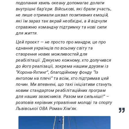
подолання хвиль океану допомагає долати
внутрішні бар’єри. Військові, які брали участь,
не лише отримали шквал позитивних емоцій,
які їм зараз так вкрай необхідні, а й відчули
справжню командну підтримку та нові сили
для життя.
Цей проєкт — не просто про мандри, це про
єднання українців по всьому світу та
створення нових можливостей для
реабілітації. Дякуємо кожному, хто долучився
до його реалізації, зокрема нашим друзям із
“Корона-Яхтинг”, благодійному фонду “Із
янголом на плечі” та всім, хто підтримав цей
почин. Ми впевнені, що такі ініціативи стануть
новим стандартом реабілітаційних програм
для наших захисників. Разом ми сильніші!” –
розповів керівник управління молоді та спорту
Львівської ОВА Роман Хімʼяк.