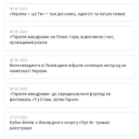
08.05.2026
«Україна — це Ти» — три дні знань, єдності та патріотизму!
08.04.2026
«Терапія мандрами» на Плаю: гори, відпочинок і час,
проведений разом
08.03.2026
Велосипедисти зі Львівщини зібрали колекцію нагород на
чемпіонаті України
08.03.2026
«Терапія мандрами»: до середньовічної фортеці на
фестиваль «Ту Стань. Шлях Героя»
07.30.2026
Кубок Воїнів з більярдного спорту «Пул 8»: триває
реєстрація