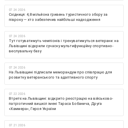
07.24.2026
Східниця: 4,8 мільйона гривень туристичного збору за
півроку — хто забезпечив найбільші надходження
07.24.2026
Тут готуватимуть чемпіонів і тренуватимуться ветерани: на
Львівщині відкрили сучасну мультифункційну спортивно-
веслувальну базу
07.24.2026
На Львівщині підписали меморандум про співпрацю для
розвитку ветеранського та адаптивного спорту
07.22.2026
Втретє на Львівщині: відкрито реєстрацію на військово-
патріотичний вишкіл імені Тараса Бобанича, Друга
«Хаммера», Героя України
07.21.2026