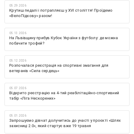
05.29.2026
Крутиш педалі і потрапляєш у XVI століття! Проїдемо
«ВелоПідкову» разом!
05.13.2026
На Львівщину прибув Кубок України з футболу: де можна
побачити трофей?
05.12.2026
Розпочалася реєстрація на спортивні змагання для
ветеранів «Сила сердець»
05.07.2026
Відкрито реєстрацію на 4-тий реабілітаційно-спортивний
табір «Ліга Нескорених»
05.01.2026
Запрошуємо дівчат долучитись до участі у проєкті «Шлях
захисниці 2.0», який стартує вже 19 травня