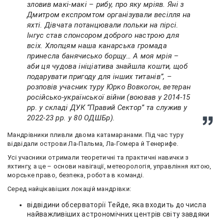
зловив макі-макі – рибу, про яку мріяв. Яні з
Дмитром експромтом організували весілля на
яхті. Дівчата потанцювали польки на пірсі.
Інгус став спонсором доброго настрою для
всіх. Хлопцям наша канарська громада
принесла банячисько борщу… А моя мрія –
аби ця чудова ініціатива знайшла кошти, щоб
подарувати пригоду для інших титанів”, –
розповів учасник туру Юрко Вовкогон, ветеран
російсько-української війни (воював у 2014-15
рр. у складі ДУК “Правий Сектор” та служив у
2022-23 рр. у 80 ОДШБр).
Мандрівники пливли двома катамаранами. Під час туру
відвідали острови Ла-Пальма, Ла-Гомера й Тенерифе.
Усі учасники отримали теоретичні та практичні навички з
яхтингу, а це – основи навігації, метеорологія, управління яхтою,
морське право, безпека, робота в команді.
Серед найцікавіших локацій мандрівки:
відвідини обсерваторії Тейде, яка входить до числа
найважливіших астрономічних центрів світу завдяки