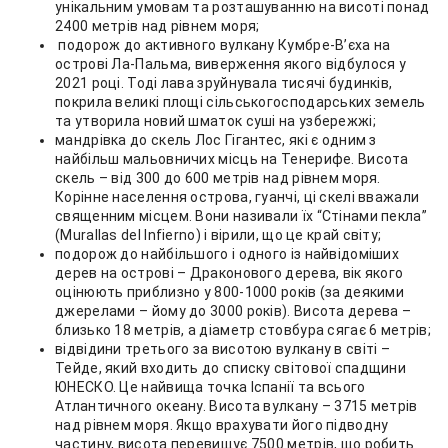
унікальним умовам та розташуванню на висоті понад
2400 метрів над рівнем моря;
подорож до активного вулкану Кумбре-В’єха на
острові Ла-Пальма, виверження якого відбулося у
2021 році. Тоді лава зруйнувала тисячі будинків,
покрила великі площі сільськогосподарських земель
та утворила новий шматок суші на узбережжі;
мандрівка до скель Лос Гігантес, які є одним з
найбільш мальовничих місць на Тенерифе. Висота
скель – від 300 до 600 метрів над рівнем моря.
Корінне населення острова, гуанчі, ці скелі вважали
священним місцем. Вони називали їх “Стінами пекла”
(Murallas del Infierno) і вірили, що це край світу;
подорож до найбільшого і одного із найвідоміших
дерев на острові – Драконового дерева, вік якого
оцінюють приблизно у 800-1000 років (за деякими
джерелами – йому до 3000 років). Висота дерева –
близько 18 метрів, а діаметр стовбура сягає 6 метрів;
відвідини третього за висотою вулкану в світі –
Тейде, який входить до списку світової спадщини
ЮНЕСКО. Це найвища точка Іспанії та всього
Атлантичного океану. Висота вулкану – 3715 метрів
над рівнем моря. Якщо врахувати його підводну
частину, висота перевищує 7500 метрів, що робить