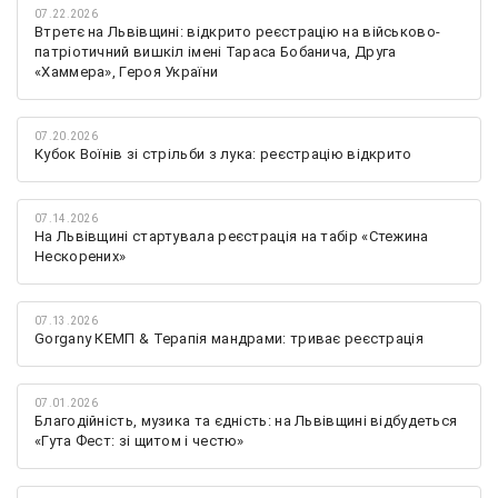
07.22.2026
Втретє на Львівщині: відкрито реєстрацію на військово-
патріотичний вишкіл імені Тараса Бобанича, Друга
«Хаммера», Героя України
07.20.2026
Кубок Воїнів зі стрільби з лука: реєстрацію відкрито
07.14.2026
На Львівщині стартувала реєстрація на табір «Стежина
Нескорених»
07.13.2026
Gorgany КЕМП & Терапія мандрами: триває реєстрація
07.01.2026
Благодійність, музика та єдність: на Львівщині відбудеться
«Гута Фест: зі щитом і честю»