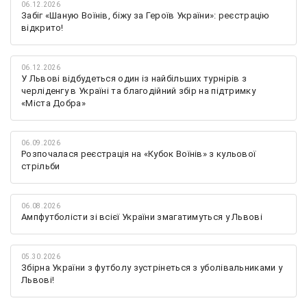
06.12.2026
Забіг «Шаную Воїнів, біжу за Героїв України»: реєстрацію
відкрито!
06.12.2026
У Львові відбудеться один із найбільших турнірів з
черліденгу в Україні та благодійний збір на підтримку
«Міста Добра»
06.09.2026
Розпочалася реєстрація на «Кубок Воїнів» з кульової
стрільби
06.08.2026
Ампфутболісти зі всієї України змагатимуться у Львові
05.30.2026
Збірна України з футболу зустрінеться з уболівальниками у
Львові!