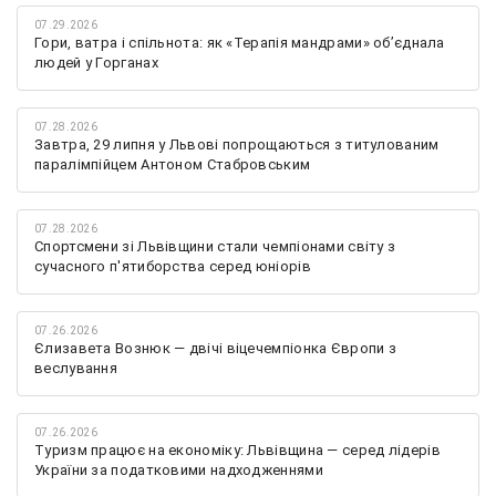
07.29.2026
Гори, ватра і спільнота: як «Терапія мандрами» об’єднала
людей у Горганах
07.28.2026
Завтра, 29 липня у Львові попрощаються з титулованим
паралімпійцем Антоном Стабровським
07.28.2026
Спортсмени зі Львівщини стали чемпіонами світу з
сучасного п'ятиборства серед юніорів
07.26.2026
Єлизавета Вознюк — двічі віцечемпіонка Європи з
веслування
07.26.2026
Туризм працює на економіку: Львівщина — серед лідерів
України за податковими надходженнями