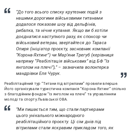
“До того всього списку крутезних подій з
нашими дорогими військовими титанами
додалося показове шоу від дельфінів,
рибалка, та нічне купання. Якщо ви б хотіли
доєднатися наступного разу, як спонсор чи
військовий ветеран, звертайтеся до Тараса
Опиря (ініціатор проєкту, засновник компанії
“Корона-Яхтинг”) чи Марʼяни Трегуб (керівниця
напряму “Реабілітація військових” від БФ “Із
янголом на плечі”),” – зазначила волонтерка
мандрівки Еля Чурук.
Реабілітаційний тур “Титани під вітрилами” провели вперше.
Його організували туристична компанія “Корона-Яхтинг” спільно
з благодійним фондом “Із янголом на плечі” та управлінням
молоді та спорту Львівської ОВА.
“Ми пишається тим, що стали партнерами
цього унікального міжнародного
реабілітаційного проєкту. Ці сім днів під
вітрилами стали яскравим прикладом того, як