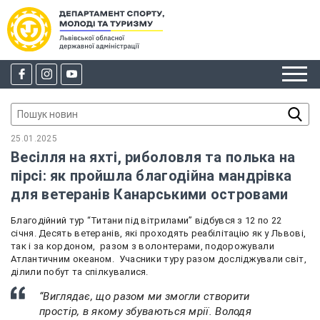
25.01.2025
Весілля на яхті, риболовля та полька на
пірсі: як пройшла благодійна мандрівка
для ветеранів Канарськими островами
Благодійний тур “Титани під вітрилами” відбувся з 12 по 22
січня. Десять ветеранів, які проходять реабілітацію як у Львові,
так і за кордоном, разом з волонтерами, подорожували
Атлантичним океаном. Учасники туру разом досліджували світ,
ділили побут та спілкувалися.
“Виглядає, що разом ми змогли створити
простір, в якому збуваються мрії. Володя