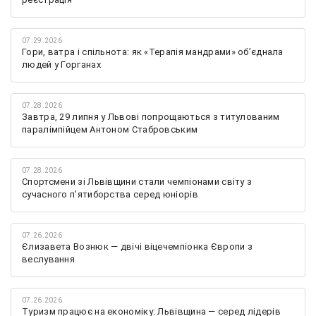
07.29.2026
Гори, ватра і спільнота: як «Терапія мандрами» об’єднала
людей у Горганах
07.28.2026
Завтра, 29 липня у Львові попрощаються з титулованим
паралімпійцем Антоном Стабровським
07.28.2026
Спортсмени зі Львівщини стали чемпіонами світу з
сучасного п'ятиборства серед юніорів
07.26.2026
Єлизавета Вознюк — двічі віцечемпіонка Європи з
веслування
07.26.2026
Туризм працює на економіку: Львівщина — серед лідерів