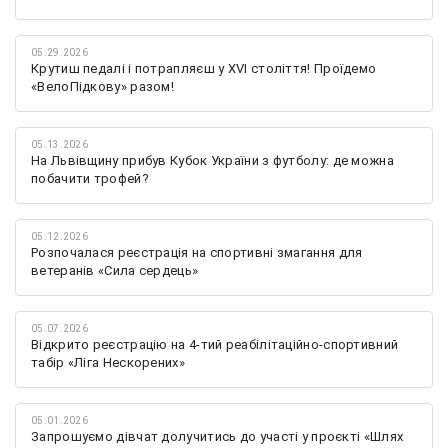
05.29.2026
Крутиш педалі і потрапляєш у XVI століття! Проїдемо
«ВелоПідкову» разом!
05.13.2026
На Львівщину прибув Кубок України з футболу: де можна
побачити трофей?
05.12.2026
Розпочалася реєстрація на спортивні змагання для
ветеранів «Сила сердець»
05.07.2026
Відкрито реєстрацію на 4-тий реабілітаційно-спортивний
табір «Ліга Нескорених»
05.01.2026
Запрошуємо дівчат долучитись до участі у проєкті «Шлях