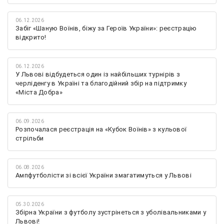
06.12.2026
Забіг «Шаную Воїнів, біжу за Героїв України»: реєстрацію
відкрито!
06.12.2026
У Львові відбудеться один із найбільших турнірів з
черліденгу в Україні та благодійний збір на підтримку
«Міста Добра»
06.09.2026
Розпочалася реєстрація на «Кубок Воїнів» з кульової
стрільби
06.08.2026
Ампфутболісти зі всієї України змагатимуться у Львові
05.30.2026
Збірна України з футболу зустрінеться з уболівальниками у
Львові!