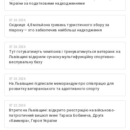
України за податковими надходженнями
07.24.2026
Східниця: 4,8 мільйона гривень туристичного збору за
півроку — хто забезпечив найбільші надходження
07.24.2026
Тут готуватимуть чемпіонів і тренуватимуться ветерани: на
Львівщині відкрили сучасну мультифункційну спортивно-
веслувальну базу
07.24.2026
На Львівщині підписали меморандум про співпрацю для
розвитку ветеранського та адаптивного спорту
07.22.2026
Втретє на Львівщині: відкрито реєстрацію на військово-
патріотичний вишкіл імені Тараса Бобанича, Друга
«Хаммера», Героя України