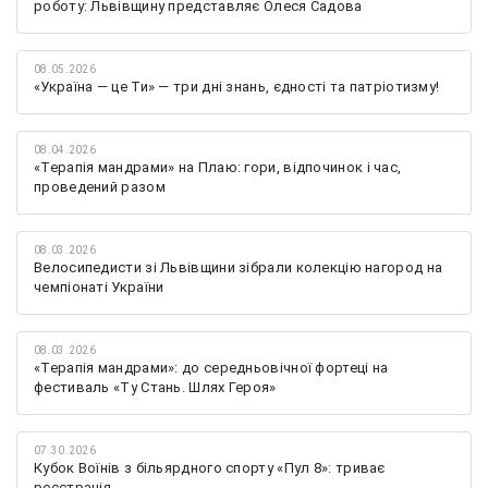
роботу: Львівщину представляє Олеся Садова
08.05.2026
«Україна — це Ти» — три дні знань, єдності та патріотизму!
08.04.2026
«Терапія мандрами» на Плаю: гори, відпочинок і час,
проведений разом
08.03.2026
Велосипедисти зі Львівщини зібрали колекцію нагород на
чемпіонаті України
08.03.2026
«Терапія мандрами»: до середньовічної фортеці на
фестиваль «Ту Стань. Шлях Героя»
07.30.2026
Кубок Воїнів з більярдного спорту «Пул 8»: триває
реєстрація