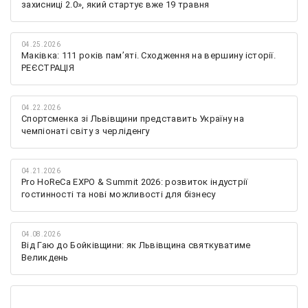
захисниці 2.0», який стартує вже 19 травня
04.25.2026
Маківка: 111 років пам’яті. Сходження на вершину історії.
РЕЄСТРАЦІЯ
04.22.2026
Спортсменка зі Львівщини представить Україну на
чемпіонаті світу з черліденгу
04.21.2026
Pro HoReCa EXPO & Summit 2026: розвиток індустрії
гостинності та нові можливості для бізнесу
04.08.2026
Від Гаю до Бойківщини: як Львівщина святкуватиме
Великдень