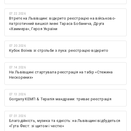
07.22.2026
Втретє на Львівщині: відкрито реєстрацію на військово-
патріотичний вишкіл імені Тараса Бобанича, Друга
«Хаммера», Героя України
07.20.2026
Кубок Воїнів зі стрільби з лука: реєстрацію відкрито
07.14.2026
На Львівщині стартувала реєстрація на табір «Стежина
Нескорених»
07.13.2026
Gorgany КЕМП & Терапія мандрами: триває реєстрація
07.01.2026
Благодійність, музика та єдність: на Львівщині відбудеться
«Гута Фест: зі щитом і честю»