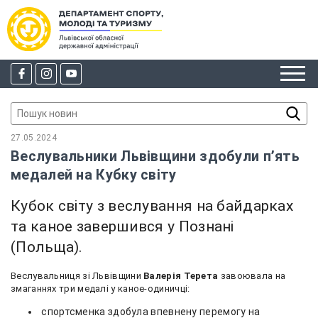
27.05.2024
Веслувальники Львівщини здобули п’ять
медалей на Кубку світу
Кубок світу з веслування на байдарках
та каное завершився у Познані
(Польща).
Веслувальниця зі Львівщини
Валерія Терета
завоювала на
змаганнях три медалі у каное-одиничці:
спортсменка здобула впевнену перемогу на