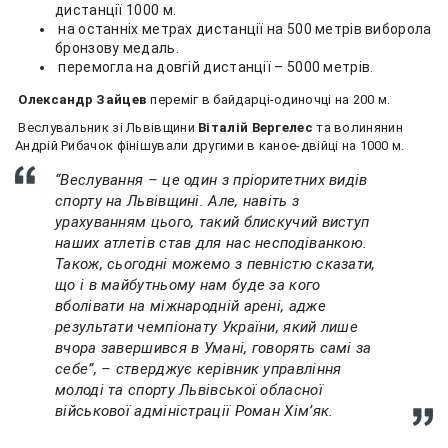
дистанції 1000 м.
на останніх метрах дистанції на 500 метрів виборола
бронзову медаль.
перемогла на довгій дистанції – 5000 метрів.
Олександр Зайцев
переміг в байдарці-одиночці на 200 м.
Веслувальник зі Львівщини
Віталій Вергелес
та волинянин
Андрій Рибачок фінішували другими в каное-двійці на 1000 м.
“Веслування – це один з пріоритетних видів
спорту на Львівщині. Але, навіть з
урахуванням цього, такий блискучий виступ
наших атлетів став для нас несподіванкою.
Також, сьогодні можемо з певністю сказати,
що і в майбутньому нам буде за кого
вболівати на міжнародній арені, адже
результати чемпіонату України, який лише
вчора завершився в Умані, говорять самі за
себе”, – стверджує керівник управління
молоді та спорту Львівської обласної
військової адміністрації Роман Хім’як.