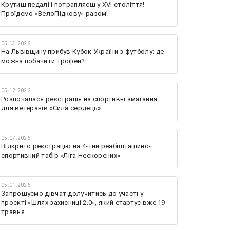
Крутиш педалі і потрапляєш у XVI століття!
Проїдемо «ВелоПідкову» разом!
05.13.2026
На Львівщину прибув Кубок України з футболу: де
можна побачити трофей?
05.12.2026
Розпочалася реєстрація на спортивні змагання
для ветеранів «Сила сердець»
05.07.2026
Відкрито реєстрацію на 4-тий реабілітаційно-
спортивний табір «Ліга Нескорених»
05.01.2026
Запрошуємо дівчат долучитись до участі у
проєкті «Шлях захисниці 2.0», який стартує вже 19
травня