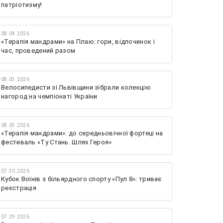
патріотизму!
08.04.2026
«Терапія мандрами» на Плаю: гори, відпочинок і
час, проведений разом
08.03.2026
Велосипедисти зі Львівщини зібрали колекцію
нагород на чемпіонаті України
08.03.2026
«Терапія мандрами»: до середньовічної фортеці на
фестиваль «Ту Стань. Шлях Героя»
07.30.2026
Кубок Воїнів з більярдного спорту «Пул 8»: триває
реєстрація
07.29.2026