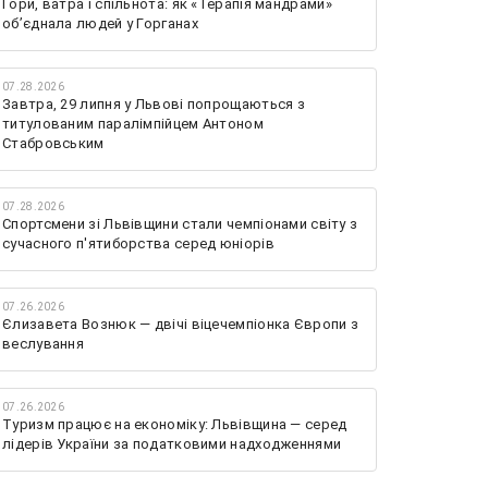
Гори, ватра і спільнота: як «Терапія мандрами»
об’єднала людей у Горганах
07.28.2026
Завтра, 29 липня у Львові попрощаються з
титулованим паралімпійцем Антоном
Стабровським
07.28.2026
Спортсмени зі Львівщини стали чемпіонами світу з
сучасного п'ятиборства серед юніорів
07.26.2026
Єлизавета Вознюк — двічі віцечемпіонка Європи з
веслування
07.26.2026
Туризм працює на економіку: Львівщина — серед
лідерів України за податковими надходженнями