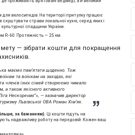
 де проживають врятовані ведмеді, а й великий
м для велосипедів. На території притулку працює
 скуштувати страви локальної кухні, серед яких і
ї культурної спадщини України.
м R-60. Протяжність — 25 км.
 мету — зібрати кошти для покращення
ахисників.
ська маємо памʼятати щоденно. Тож
їнам та воїнкам на заходах, які
 та членів їхніх сімей створюємо чимало
, а також якісного активного
Ліга Нескорених”», — зазначив директор
 туризму Львівської ОВА Роман Хімʼяк.
більше, за бажанням).
Ці кошти підуть на
нують надважливу роботу на передовій. Кожен ваш
омандрівка»