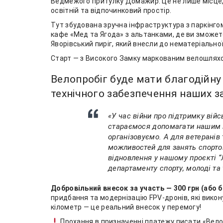
Ведмежого притулку Домажир. Це не лише місце,
освітній та відпочинковий простір.
Тут збудована зручна інфраструктура з паркінго
кафе «Мед та Ягода» з альтанками, де ви зможете
Яворівський пиріг, який внесли до нематеріально
Старт — з Високого Замку маркованим велошляхо
Велопробіг буде мати благодійну
технічного забезпечення наших з
«У час війни про підтримку вій
стараємося допомагати нашим во
організовуємо. А для ветеранів
можливостей для занять спортом
відновлення у нашому проєкті “
департаменту спорту, молоді та
Добровільний внесок за участь — 300 грн (або 
придбання та модернізацію FPV-дронів, які вико
кілометр — це реальний внесок у перемогу!
Прохання в призначенні платежу писати «Вел