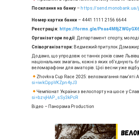
Посилання на банку
–
https://send.monobank.ua/
Номер картки банки
– 4441 1111 2156 6644
Реєстрація:
https://forms.gle/Pnaa4M8jZWGyGX
Організатори події:
Департамент спорту, молоді
Співорганізатори:
Ведмежий притулок Домажир,
Додамо, що упродовж останніх років саме Львів
національних змагань, кожні з яких об’єднують бли
веломарафони для аматорів. Цієї весни уже відб
Zhovkva Cup Race 2025: велозмагання памʼяті 
si=iwkCippVKZpn4yJ3
Чемпіонат України з велоспорту на шосе у Сла
si=bzvjHAP_sSy3kPcR
Відео – Панорама Production