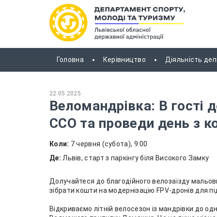
Головна
Керівництво
Діяльність де
22.05.2025
Веломандрівка: В гості 
ССО та проведи день з 
Коли:
7 червня (субота), 9:00
Де:
Львів, старт з паркінгу біля Високого Замку
Долучайтеся до благодійного велозаїзду мальо
зібрати кошти на модернізацію FPV-дронів для пі
Відкриваємо літній велосезон із мандрівки до од