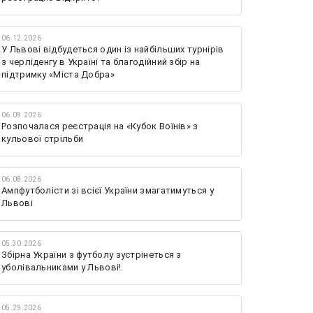
06.12.2026
У Львові відбудеться один із найбільших турнірів
з черліденгу в Україні та благодійний збір на
підтримку «Міста Добра»
06.09.2026
Розпочалася реєстрація на «Кубок Воїнів» з
кульової стрільби
06.08.2026
Ампфутболісти зі всієї України змагатимуться у
Львові
05.30.2026
Збірна України з футболу зустрінеться з
уболівальниками у Львові!
05.29.2026