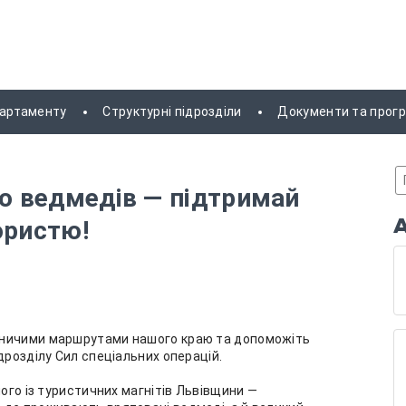
партаменту
Структурні підрозділи
Документи та прог
до ведмедів — підтримай
користю!
вничими маршрутами нашого краю та допоможіть
дрозділу Сил спеціальних операцій.
ного із туристичних магнітів Львівщини —