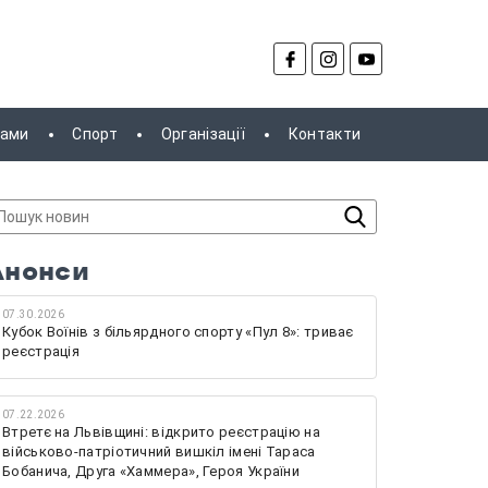
рами
Спорт
Організації
Контакти
Анонси
07.30.2026
Кубок Воїнів з більярдного спорту «Пул 8»: триває
реєстрація
07.22.2026
Втретє на Львівщині: відкрито реєстрацію на
військово-патріотичний вишкіл імені Тараса
Бобанича, Друга «Хаммера», Героя України