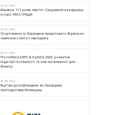
04.25.2026
Маківка: 111 років пам’яті. Сходження на вершину
історії. РЕЄСТРАЦІЯ
04.22.2026
Спортсменка зі Львівщини представить Україну на
чемпіонаті світу з черліденгу
04.21.2026
Pro HoReCa EXPO & Summit 2026: розвиток
індустрії гостинності та нові можливості для
бізнесу
04.08.2026
Від Гаю до Бойківщини: як Львівщина
святкуватиме Великдень