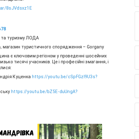
jar/8sJVdsxz1E
678
 та туризму ЛОДА
 магазин туристичного спорядження – Gorgany
щина є ключовим регіоном у проведенні шосейних
зько тисячі учасників. Це і професійні змагання, і
улися:
Андрія Куценка
https://youtu.be/cSpFGzI9U3s?
вську
https://youtu.be/bZ5E-duUngA?