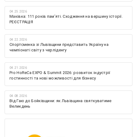
04.25.2026
Маківка: 111 років пам’яті. Сходження на вершину історії.
РЕЄСТРАЦІЯ
04.22.2026
Спортсменка зі Львівщини представить Україну на
чемпіонаті світу з черліденгу
04.21.2026
Pro HoReCa EXPO & Summit 2026: розвиток індустрії
гостинності та нові можливості для бізнесу
04.08.2026
Від Гаю до Бойківщини: як Львівщина святкуватиме
Великдень