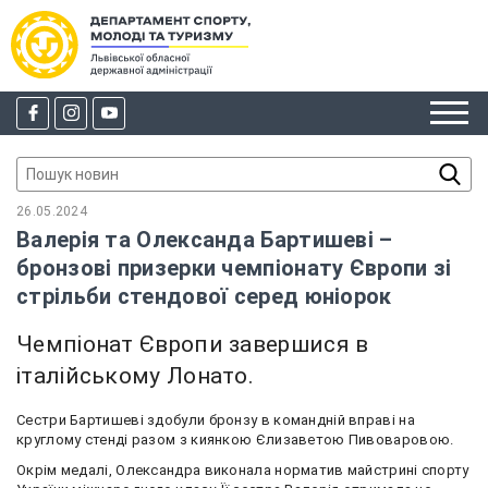
26.05.2024
Валерія та Олександа Бартишеві –
бронзові призерки чемпіонату Європи зі
стрільби стендової серед юніорок
Чемпіонат Європи завершися в
італійському Лонато.
Сестри Бартишеві здобули бронзу в командній вправі на
круглому стенді разом з киянкою Єлизаветою Пивоваровою.
Окрім медалі, Олександра виконала норматив майстрині спорту