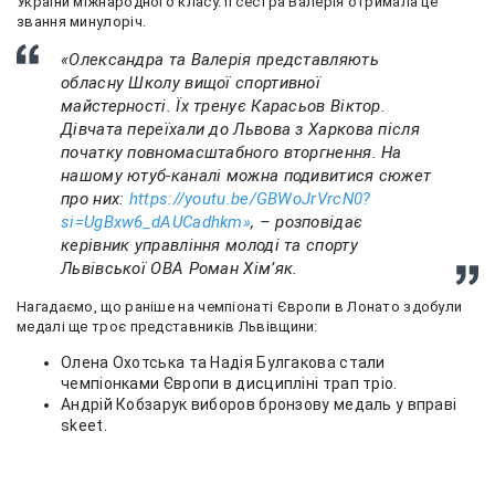
України міжнародного класу. Її сестра Валерія отримала це
звання минулоріч.
«Олександра та Валерія представляють
обласну Школу вищої спортивної
майстерності. Їх тренує Карасьов Віктор.
Дівчата переїхали до Львова з Харкова після
початку повномасштабного вторгнення. На
нашому ютуб-каналі можна подивитися сюжет
про них:
https://youtu.be/GBWoJrVrcN0?
si=UgBxw6_dAUCadhkm»
, – розповідає
керівник управління молоді та спорту
Львівської ОВА Роман Хім’як.
Нагадаємо, що раніше на чемпіонаті Європи в Лонато здобули
медалі ще троє представників Львівщини:
Олена Охотська та Надія Булгакова стали
чемпіонками Європи в дисципліні трап тріо.
Андрій Кобзарук виборов бронзову медаль у вправі
skeet.