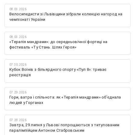
08.03.2026
Велосипедисти зі Львівщини зібрали колекцію нагород на
чемпіонаті України
08.03.2026
«Терапія мандрами»: до середньовічної фортеці на
фестиваль «Ту Стань. Шлях Героя»
07.30.2026
Кубок Воїнів з більярдного спорту «Пул 8»: триває
реєстрація
07.29.2026
Гори, ватра і спільнота: як «Терапія мандрами» об’єднала
людей у Горганах
07.28.2026
Завтра, 29 липня у Львові попрощаються з титулованим
паралімпійцем Антоном Стабровським