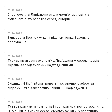
07.28.2026
Спортсмени зі Львівщини стали чемпіонами світу з
сучасного п'ятиборства серед юніорів
07.26.2026
Єлизавета Вознюк — двічі віцечемпіонка Європи з
веслування
07.26.2026
Туризм працює на економіку: Львівщина — серед лідерів
України за податковими надходженнями
07.24.2026
Східниця: 4,8 мільйона гривень туристичного збору за
півроку — хто забезпечив найбільші надходження
07.24.2026
Тут готуватимуть чемпіонів і тренуватимуться ветерани: на
Львівщині відкрили сучасну мультифункційну спортивно-