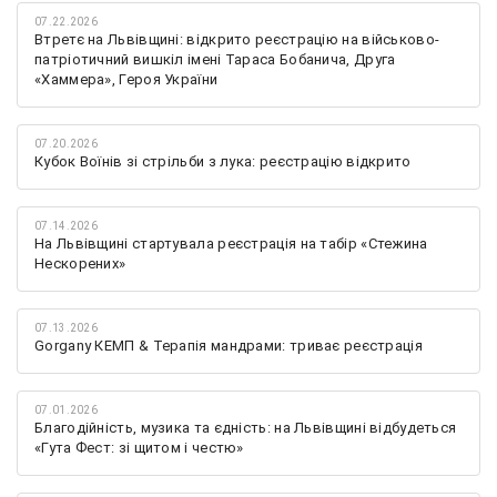
07.22.2026
Втретє на Львівщині: відкрито реєстрацію на військово-
патріотичний вишкіл імені Тараса Бобанича, Друга
«Хаммера», Героя України
07.20.2026
Кубок Воїнів зі стрільби з лука: реєстрацію відкрито
07.14.2026
На Львівщині стартувала реєстрація на табір «Стежина
Нескорених»
07.13.2026
Gorgany КЕМП & Терапія мандрами: триває реєстрація
07.01.2026
Благодійність, музика та єдність: на Львівщині відбудеться
«Гута Фест: зі щитом і честю»