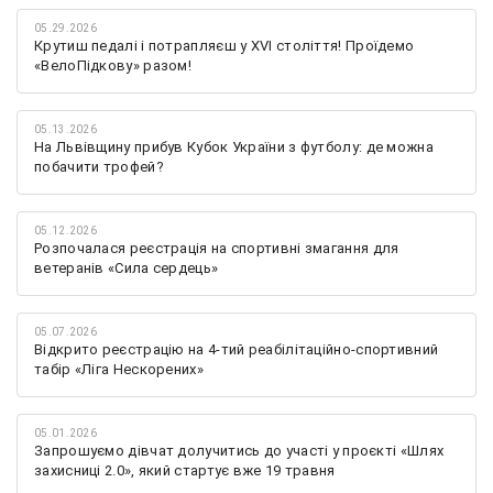
05.29.2026
Крутиш педалі і потрапляєш у XVI століття! Проїдемо
«ВелоПідкову» разом!
05.13.2026
На Львівщину прибув Кубок України з футболу: де можна
побачити трофей?
05.12.2026
Розпочалася реєстрація на спортивні змагання для
ветеранів «Сила сердець»
05.07.2026
Відкрито реєстрацію на 4-тий реабілітаційно-спортивний
табір «Ліга Нескорених»
05.01.2026
Запрошуємо дівчат долучитись до участі у проєкті «Шлях
захисниці 2.0», який стартує вже 19 травня