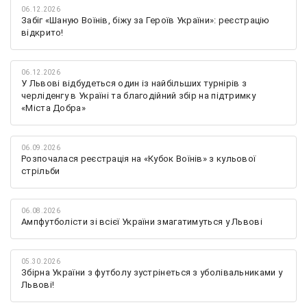
06.12.2026
Забіг «Шаную Воїнів, біжу за Героїв України»: реєстрацію
відкрито!
06.12.2026
У Львові відбудеться один із найбільших турнірів з
черліденгу в Україні та благодійний збір на підтримку
«Міста Добра»
06.09.2026
Розпочалася реєстрація на «Кубок Воїнів» з кульової
стрільби
06.08.2026
Ампфутболісти зі всієї України змагатимуться у Львові
05.30.2026
Збірна України з футболу зустрінеться з уболівальниками у
Львові!