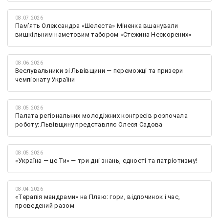
08.07.2026
Памʼять Олександра «Шелеста» Міненка вшанували
вишкільним наметовим табором «Стежина Нескорених»
08.06.2026
Веслувальники зі Львівщини — переможці та призери
чемпіонату України
08.05.2026
Палата регіональних молодіжних конгресів розпочала
роботу: Львівщину представляє Олеся Садова
08.05.2026
«Україна — це Ти» — три дні знань, єдності та патріотизму!
08.04.2026
«Терапія мандрами» на Плаю: гори, відпочинок і час,
проведений разом