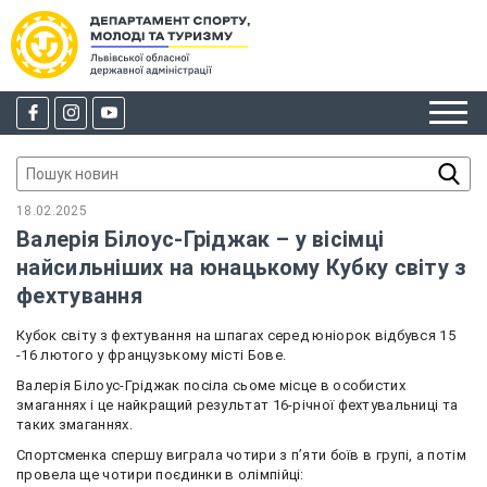
18.02.2025
Валерія Білоус-Гріджак – у вісімці
найсильніших на юнацькому Кубку світу з
фехтування
Кубок світу з фехтування на шпагах серед юніорок відбувся 15
-16 лютого у французькому місті Бове.
Валерія Білоус-Гріджак посіла сьоме місце в особистих
змаганнях і це найкращий результат 16-річної фехтувальниці та
таких змаганнях.
Спортсменка спершу виграла чотири з п’яти боїв в групі, а потім
провела ще чотири поєдинки в олімпійці: