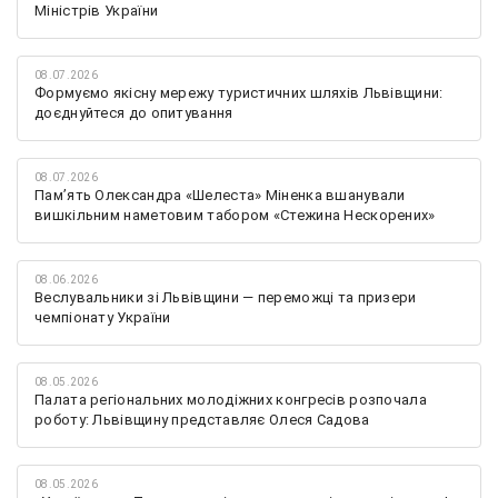
Міністрів України
08.07.2026
Формуємо якісну мережу туристичних шляхів Львівщини:
доєднуйтеся до опитування
08.07.2026
Памʼять Олександра «Шелеста» Міненка вшанували
вишкільним наметовим табором «Стежина Нескорених»
08.06.2026
Веслувальники зі Львівщини — переможці та призери
чемпіонату України
08.05.2026
Палата регіональних молодіжних конгресів розпочала
роботу: Львівщину представляє Олеся Садова
08.05.2026