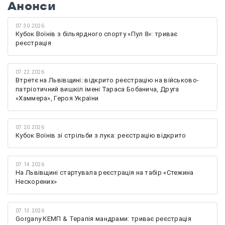
Анонси
07.30.2026
Кубок Воїнів з більярдного спорту «Пул 8»: триває
реєстрація
07.22.2026
Втретє на Львівщині: відкрито реєстрацію на військово-
патріотичний вишкіл імені Тараса Бобанича, Друга
«Хаммера», Героя України
07.20.2026
Кубок Воїнів зі стрільби з лука: реєстрацію відкрито
07.14.2026
На Львівщині стартувала реєстрація на табір «Стежина
Нескорених»
07.13.2026
Gorgany КЕМП & Терапія мандрами: триває реєстрація