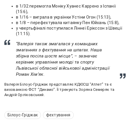
в 1/32 перемогла Моніку Хуанес Каррено з Іспанії
(15:6),
в 1/16 – виграла в українки Устіни Огон (15:13),
в 1/8 – перефехтувала китаянку Пен Юйхань (15:8),
у чвертьфіналі поступилася Ліннеї Ерікссон з Швеції
(11:15).
“Валерія також змагалася у командних
змаганнях з фехтування на шпагах. Наша
збірна посіла шосте місце”, – зазначає
керівник управління молоді та спорту
Львівської обласної військової адміністрації
Роман Хімʼяк.
Валерія Білоус-Гріджак представляє КДЮСШ “Атлет” та є
вихованкою ФСТ “Динамо”. Її тренують Зоряна Семеряк та
Андрій Орліковський.
Білоус-Гріджак
фехтування