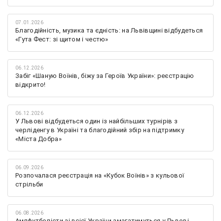
07.01.2026
Благодійність, музика та єдність: на Львівщині відбудеться
«Гута Фест: зі щитом і честю»
06.12.2026
Забіг «Шаную Воїнів, біжу за Героїв України»: реєстрацію
відкрито!
06.12.2026
У Львові відбудеться один із найбільших турнірів з
черліденгу в Україні та благодійний збір на підтримку
«Міста Добра»
06.09.2026
Розпочалася реєстрація на «Кубок Воїнів» з кульової
стрільби
06.08.2026
Ампфутболісти зі всієї України змагатимуться у Львові