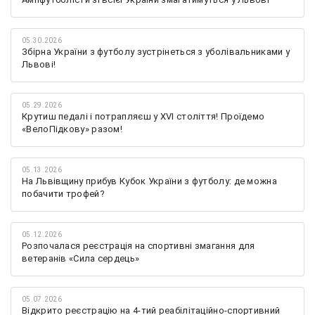
05.30.2026
Збірна України з футболу зустрінеться з уболівальниками у
Львові!
05.29.2026
Крутиш педалі і потрапляєш у XVI століття! Проїдемо
«ВелоПідкову» разом!
05.13.2026
На Львівщину прибув Кубок України з футболу: де можна
побачити трофей?
05.12.2026
Розпочалася реєстрація на спортивні змагання для
ветеранів «Сила сердець»
05.07.2026
Відкрито реєстрацію на 4-тий реабілітаційно-спортивний