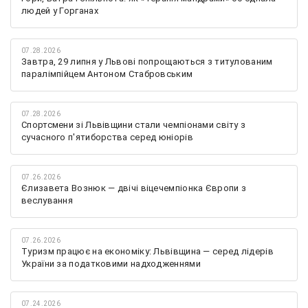
людей у Горганах
07.28.2026
Завтра, 29 липня у Львові попрощаються з титулованим
паралімпійцем Антоном Стабровським
07.28.2026
Спортсмени зі Львівщини стали чемпіонами світу з
сучасного п'ятиборства серед юніорів
07.26.2026
Єлизавета Вознюк — двічі віцечемпіонка Європи з
веслування
07.26.2026
Туризм працює на економіку: Львівщина — серед лідерів
України за податковими надходженнями
07.24.2026