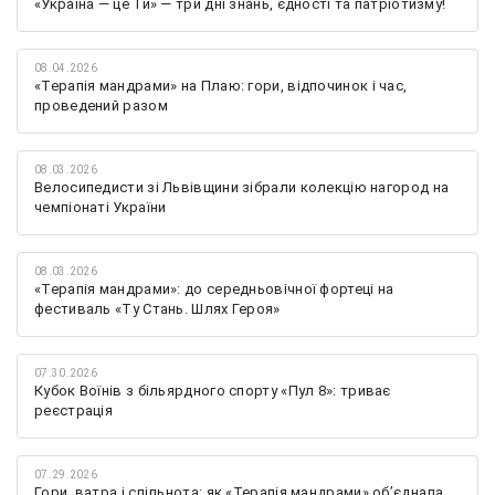
«Україна — це Ти» — три дні знань, єдності та патріотизму!
08.04.2026
«Терапія мандрами» на Плаю: гори, відпочинок і час,
проведений разом
08.03.2026
Велосипедисти зі Львівщини зібрали колекцію нагород на
чемпіонаті України
08.03.2026
«Терапія мандрами»: до середньовічної фортеці на
фестиваль «Ту Стань. Шлях Героя»
07.30.2026
Кубок Воїнів з більярдного спорту «Пул 8»: триває
реєстрація
07.29.2026
Гори, ватра і спільнота: як «Терапія мандрами» об’єднала