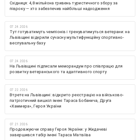
Східниця: 4,8 мільйона гривень туристичного збору за
півроку — хто забезпечив найбільші надходження
07.24.2026
Тут готуватимуть чемпіонів і тренуватимуться ветерани: на
Львівщині відкрили сучасну мультифункційну спортивно-
веслувальну базу
07.24.2026
На Львівщині підписали меморандум про співпрацю для
розвитку ветеранського та адаптивного спорту
07.22.2026
Втретє на Львівщині: відкрито реєстрацію на військово-
патріотичний вишкіл імені Тараса Бобанича, Друга
«Хаммера», Героя України
07.21.2026
Продовжуючи справу Героя України: у Жидачеві
завершився табір імені Тараса Матвіїва