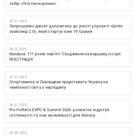
табір «Ліга Нескорених»
05.01.2026
Запрошуємо дівчат долучитись до участі у проєкті «Шлях
захисниці 2.0», який стартує вже 19 травня
04.25.2026
Маківка: 111 років пам’яті. Сходження на вершину історії.
РЕЄСТРАЦІЯ
04.22.2026
Спортсменка зі Львівщини представить Україну на
чемпіонаті світу з черліденгу
04.21.2026
Pro HoReCa EXPO & Summit 2026: розвиток індустрії
гостинності та нові можливості для бізнесу
04.08.2026