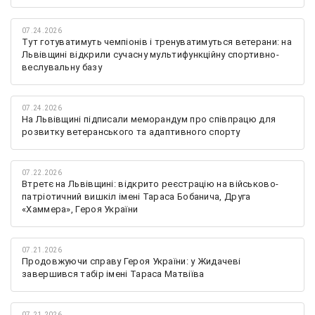
07.24.2026
Тут готуватимуть чемпіонів і тренуватимуться ветерани: на
Львівщині відкрили сучасну мультифункційну спортивно-
веслувальну базу
07.24.2026
На Львівщині підписали меморандум про співпрацю для
розвитку ветеранського та адаптивного спорту
07.22.2026
Втретє на Львівщині: відкрито реєстрацію на військово-
патріотичний вишкіл імені Тараса Бобанича, Друга
«Хаммера», Героя України
07.21.2026
Продовжуючи справу Героя України: у Жидачеві
завершився табір імені Тараса Матвіїва
07.21.2026