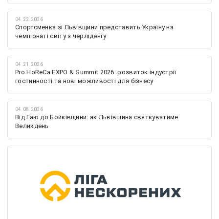
04.22.2026
Спортсменка зі Львівщини представить Україну на
чемпіонаті світу з черліденгу
04.21.2026
Pro HoReCa EXPO & Summit 2026: розвиток індустрії
гостинності та нові можливості для бізнесу
04.08.2026
Від Гаю до Бойківщини: як Львівщина святкуватиме
Великдень