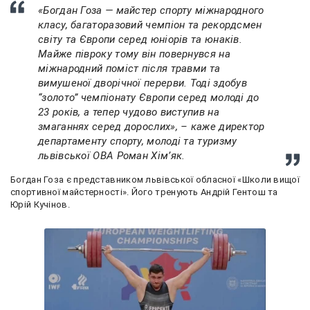
«Богдан Гоза — майстер спорту міжнародного
класу, багаторазовий чемпіон та рекордсмен
світу та Європи серед юніорів та юнаків.
Майже півроку тому він повернувся на
міжнародний поміст після травми та
вимушеної дворічної перерви. Тоді здобув
“золото” чемпіонату Європи серед молоді до
23 років, а тепер чудово виступив на
змаганнях серед дорослих», – каже директор
департаменту спорту, молоді та туризму
львівської ОВА Роман Хімʼяк.
Богдан Гоза є представником львівської обласної «Школи вищої
спортивної майстерності». Його тренують Андрій Гентош та
Юрій Кучінов.