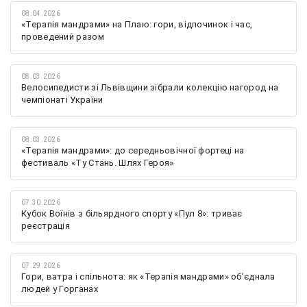
08.04.2026
«Терапія мандрами» на Плаю: гори, відпочинок і час,
проведений разом
08.03.2026
Велосипедисти зі Львівщини зібрали колекцію нагород на
чемпіонаті України
08.03.2026
«Терапія мандрами»: до середньовічної фортеці на
фестиваль «Ту Стань. Шлях Героя»
07.30.2026
Кубок Воїнів з більярдного спорту «Пул 8»: триває
реєстрація
07.29.2026
Гори, ватра і спільнота: як «Терапія мандрами» об’єднала
людей у Горганах