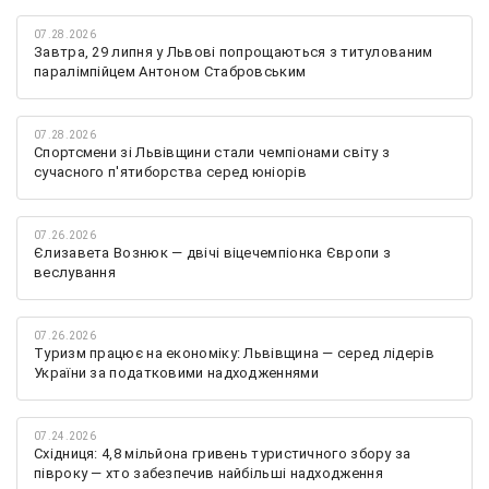
07.28.2026
Завтра, 29 липня у Львові попрощаються з титулованим
паралімпійцем Антоном Стабровським
07.28.2026
Спортсмени зі Львівщини стали чемпіонами світу з
сучасного п'ятиборства серед юніорів
07.26.2026
Єлизавета Вознюк — двічі віцечемпіонка Європи з
веслування
07.26.2026
Туризм працює на економіку: Львівщина — серед лідерів
України за податковими надходженнями
07.24.2026
Східниця: 4,8 мільйона гривень туристичного збору за
півроку — хто забезпечив найбільші надходження