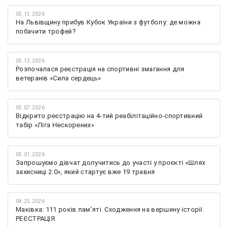
05.13.2026
На Львівщину прибув Кубок України з футболу: де можна
побачити трофей?
05.12.2026
Розпочалася реєстрація на спортивні змагання для
ветеранів «Сила сердець»
05.07.2026
Відкрито реєстрацію на 4-тий реабілітаційно-спортивний
табір «Ліга Нескорених»
05.01.2026
Запрошуємо дівчат долучитись до участі у проєкті «Шлях
захисниці 2.0», який стартує вже 19 травня
04.25.2026
Маківка: 111 років пам’яті. Сходження на вершину історії.
РЕЄСТРАЦІЯ