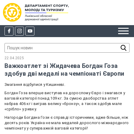
22.04.2025
Важкоатлет зі Жидачева Богдан Гоза
здобув дві медалі на чемпіонаті Європи
Змагання відбулися у Кишиневі.
Богдан Гоза вперше виступав на дорослому Євро і змагався у
ваговій категорії понад 109 кг. За сумою двоборства атлет
набрав 406 кг і виграв велику «бронзу», а також здобув мале
«срібло» у ривку.
Нагороди Богдана Гози є справді історичними, адже більше, ніж
десять років Україна не мала медалей дорослого міжнародного
чемпіонату у суперважкій ваговій категорії!