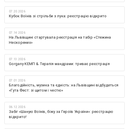
07.20.2026
Кубок Воїнів зі стрільби з лука: реєстрацію відкрито
07.14.2026
На Львівщині стартувала реєстрація на табір «Стежина
Нескорених»
07.13.2026
Gorgany КЕМП & Терапія мандрами: триває реєстрація
07.01.2026
Благодійність, музика та єдність: на Львівщині відбудеться
«Гута Фест: зі щитом і честю»
06.12.2026
Забіг «Шаную Воїнів, біжу за Героїв України»: реєстрацію
відкрито!