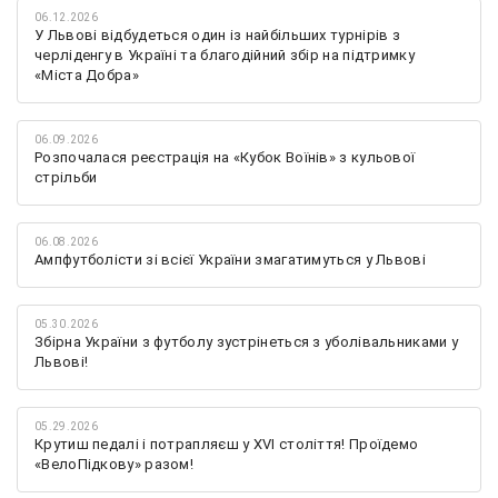
06.12.2026
У Львові відбудеться один із найбільших турнірів з
черліденгу в Україні та благодійний збір на підтримку
«Міста Добра»
06.09.2026
Розпочалася реєстрація на «Кубок Воїнів» з кульової
стрільби
06.08.2026
Ампфутболісти зі всієї України змагатимуться у Львові
05.30.2026
Збірна України з футболу зустрінеться з уболівальниками у
Львові!
05.29.2026
Крутиш педалі і потрапляєш у XVI століття! Проїдемо
«ВелоПідкову» разом!