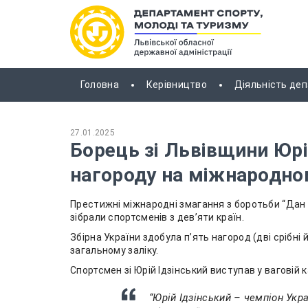
Головна
Керівництво
Діяльність де
27.01.2025
Борець зі Львівщини Юрі
нагороду на міжнародном
Престижні міжнародні змагання з боротьби “Дан К
зібрали спортсменів з девʼяти країн.
Збірна України здобула пʼять нагород (дві срібні 
загальному заліку.
Спортсмен зі Юрій Ідзінський виступав у ваговій 
“Юрій Ідзінський – чемпіон Укра