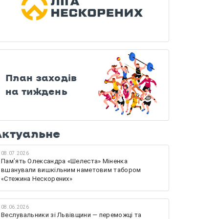
План заходів
на тиждень
Актуальне
08.07.2026
Памʼять Олександра «Шелеста» Міненка
вшанували вишкільним наметовим табором
«Стежина Нескорених»
08.06.2026
Веслувальники зі Львівщини — переможці та