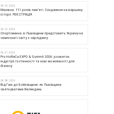
04.25.2026
Маківка: 111 років пам’яті. Сходження на вершину
історії. РЕЄСТРАЦІЯ
04.22.2026
Спортсменка зі Львівщини представить Україну на
чемпіонаті світу з черліденгу
04.21.2026
Pro HoReCa EXPO & Summit 2026: розвиток
індустрії гостинності та нові можливості для
бізнесу
04.08.2026
Від Гаю до Бойківщини: як Львівщина
святкуватиме Великдень