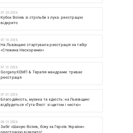
07.20.2026
Кубок Воїнів зі стрільби з лука: реєстрацію
відкрито
07.14.2026
На Львівщині стартувала реєстрація на табір
«Стежина Нескорених»
07.13.2026
Gorgany КЕМП & Терапія мандрами: триває
реєстрація
07.01.2026
Благодійність, музика та єдність: на Львівщині
відбудеться «Гута Фест: зі щитом і честю»
06.12.2026
Забіг «Шаную Воїнів, біжу за Героїв України»:
реєстрацію відкрито!