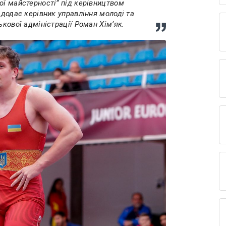
ої майстерності” під керівництвом
 додає керівник управління молоді та
ькової адміністрації Роман Хімʼяк.