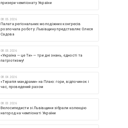
призери чемпіонату України
08.05.2026
Палата регіональних молодіжних конгресів
розпочала роботу: Львівщину представляє Олеся
Садова
08.05.2026
«Україна — це Ти» — три дні знань, єдності та
патріотизму!
08.04.2026
«Терапія мандрами» на Плаю: гори, відпочинок і
час, проведений разом
08.03.2026
Велосипедисти зі Львівщини зібрали колекцію
нагород на чемпіонаті України