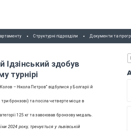
партаменту
Структурні підрозділи
Документи та прог
й Ідзінський здобув
у турнірі
олов – Нікола Петров” відбулися у Болгарії й
й три бронзові) та посіла четверте місце в
категорії 125 кг та завоював бронзову медаль.
їни 2024 року, тренується у львівській