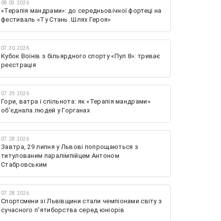
08.03.2026
«Терапія мандрами»: до середньовічної фортеці на
фестиваль «Ту Стань. Шлях Героя»
07.30.2026
Кубок Воїнів з більярдного спорту «Пул 8»: триває
реєстрація
07.29.2026
Гори, ватра і спільнота: як «Терапія мандрами»
об’єднала людей у Горганах
07.28.2026
Завтра, 29 липня у Львові попрощаються з
титулованим паралімпійцем Антоном
Стабровським
07.28.2026
Спортсмени зі Львівщини стали чемпіонами світу з
сучасного п'ятиборства серед юніорів