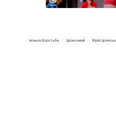
вільна боротьба
Ідзінський
Юрій Ідзінсь