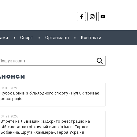
рами
Спорт
Організації
Контакти
Анонси
07.30.2026
Кубок Воїнів з більярдного спорту «Пул 8»: триває
реєстрація
07.22.2026
Втретє на Львівщині: відкрито реєстрацію на
військово-патріотичний вишкіл імені Тараса
Бобанича, Друга «Хаммера», Героя України