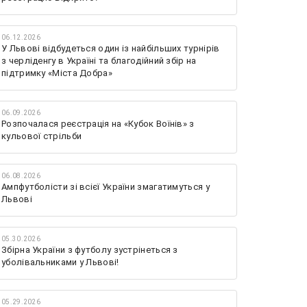
06.12.2026
У Львові відбудеться один із найбільших турнірів
з черліденгу в Україні та благодійний збір на
підтримку «Міста Добра»
06.09.2026
Розпочалася реєстрація на «Кубок Воїнів» з
кульової стрільби
06.08.2026
Ампфутболісти зі всієї України змагатимуться у
Львові
05.30.2026
Збірна України з футболу зустрінеться з
уболівальниками у Львові!
05.29.2026