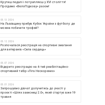
Крутиш педалі і потрапляєш у XVI століття!
Проїдемо «ВелоПідкову» разом!
05.13.2026
На Львівщину прибув Кубок України з футболу: де
можна побачити трофей?
05.12.2026
Розпочалася реєстрація на спортивні змагання
для ветеранів «Сила сердець»
05.07.2026
Відкрито реєстрацію на 4-тий реабілітаційно-
спортивний табір «Ліга Нескорених»
05.01.2026
Запрошуємо дівчат долучитись до участі у
проєкті «Шлях захисниці 2.0», який стартує вже 19
травня