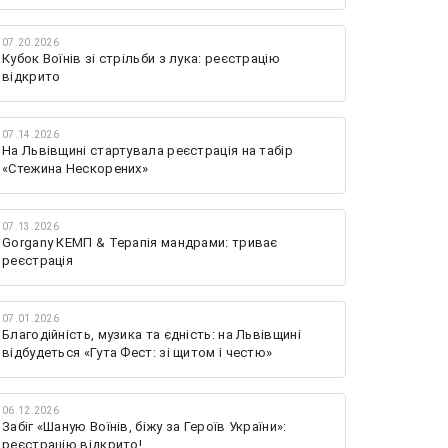
07.20.2026
Кубок Воїнів зі стрільби з лука: реєстрацію
відкрито
07.14.2026
На Львівщині стартувала реєстрація на табір
«Стежина Нескорених»
07.13.2026
Gorgany КЕМП & Терапія мандрами: триває
реєстрація
07.01.2026
Благодійність, музика та єдність: на Львівщині
відбудеться «Гута Фест: зі щитом і честю»
06.12.2026
Забіг «Шаную Воїнів, біжу за Героїв України»:
реєстрацію відкрито!