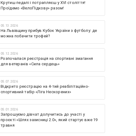
Крутиш педалі і потрапляєш у XVI століття!
Проїдемо «ВелоПідкову» разом!
05.13.2026
На Львівщину прибув Кубок України з футболу: де
можна побачити трофей?
05.12.2026
Розпочалася реєстрація на спортивні змагання
для ветеранів «Сила сердець»
05.07.2026
Відкрито реєстрацію на 4-тий реабілітаційно-
спортивний табір «Ліга Нескорених»
05.01.2026
Запрошуємо дівчат долучитись до участі у
проєкті «Шлях захисниці 2.0», який стартує вже 19
травня