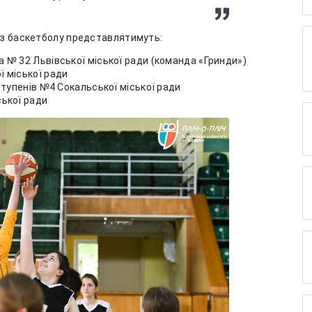
г з баскетболу представлятимуть:
а № 32 Львівської міської ради (команда «Гринди»)
ї міської ради
 ступенів №4 Сокальської міської ради
ської ради