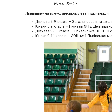
Роман Хімʼяк.
Львівщину на всеукраїнському етапі шкільних лі
Дівчата 5-9 класів — Загальноосвітня школ
Юнаки 5-9 класів — Гімназія №12 Шептицько
Дівчата 9-11 класів — Сокальська ЗОШ І-ІІІ
Юнаки 9-11 класів — ЗОШ № 1 Львівської мі