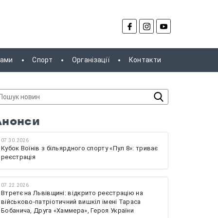
рами
Спорт
Організації
Контакти
Анонси
07.30.2026
Кубок Воїнів з більярдного спорту «Пул 8»: триває
реєстрація
07.22.2026
Втретє на Львівщині: відкрито реєстрацію на
військово-патріотичний вишкіл імені Тараса
Бобанича, Друга «Хаммера», Героя України