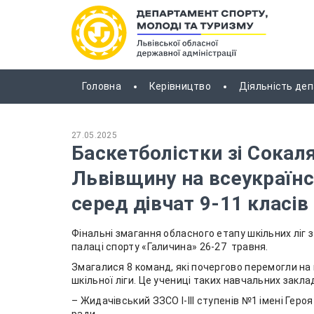
Головна
Керівництво
Діяльність де
27.05.2025
Баскетболістки зі Сока
Львівщину на всеукраїнс
серед дівчат 9-11 класів
Фінальні змагання обласного етапу шкільних ліг з 
палаці спорту «Галичина» 26-27 травня.
Змагалися 8 команд, які почергово перемогли на
шкільної ліги. Це учениці таких навчальних заклад
– Жидачівський ЗЗСО І-ІІІ ступенів №1 імені Геро