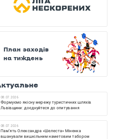
План заходів
на тиждень
Актуальне
08.07.2026
Формуємо якісну мережу туристичних шляхів
Львівщини: доєднуйтеся до опитування
08.07.2026
Памʼять Олександра «Шелеста» Міненка
вшанували вишкільним наметовим табором