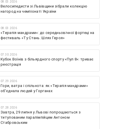
08.03.2026
Велосипедисти зі Львівщини зібрали колекцію
нагород на чемпіонаті України
08.03.2026
«Терапія мандрами»: до середньовічної фортеці на
фестиваль «Ту Стань. Шлях Героя»
07.30.2026
Кубок Воїнів з більярдного спорту «Пул 8»: триває
реєстрація
07.29.2026
Гори, ватра і спільнота: як «Терапія мандрами»
об’єднала людей у Горганах
07.28.2026
Завтра, 29 липня у Львові попрощаються з
титулованим паралімпійцем Антоном
Стабровським