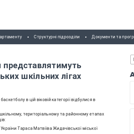
партаменту
Структурні підрозділи
Документи та прог
ля представлятимуть
ьких шкільних лігах
баскетболу в цій віковій категорії відбулися в
 шкільному, територіальному та районному етапах
ів:
я України Тараса Матвіїва Жидачівської міської