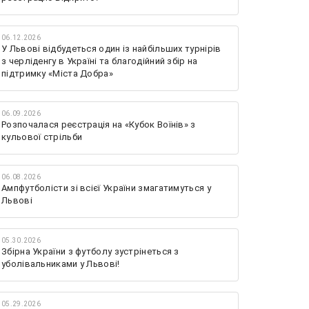
06.12.2026
У Львові відбудеться один із найбільших турнірів
з черліденгу в Україні та благодійний збір на
підтримку «Міста Добра»
06.09.2026
Розпочалася реєстрація на «Кубок Воїнів» з
кульової стрільби
06.08.2026
Ампфутболісти зі всієї України змагатимуться у
Львові
05.30.2026
Збірна України з футболу зустрінеться з
уболівальниками у Львові!
05.29.2026