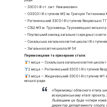
ради
– ЗЗСО І-ІІІ ст. смт. Нижанковичі
– ОЗЗСО І-ІІІ ступенів №2 ім. Григорія Тютюнника
– Рогізнянський ЗЗСО І-ІІІ ступенів Яворівської Т
– СЗШ №3 м. Трускавець Трускавецької міської 
– Плугівський заклад загальної середньої освіти І
– Сокальська загальноосвітня школа І-ІІІ ступені
– Загальноосвітня школа № 54
Переможцями та призерами стали:
1 місце — Сокальська загальноосвітня школа І-І
2 місце — Рогізнянський ЗЗСО І-ІІІ ступенів Яво
3 місце — Жидачівський ЗЗСО І-ІІІ ступенів №1
міської ради.
«
Переможці обласного етапу шк
всеукраїнському етапі проєкту, 
Львівщини це буде чотири коман
директор департаменту спорту, 