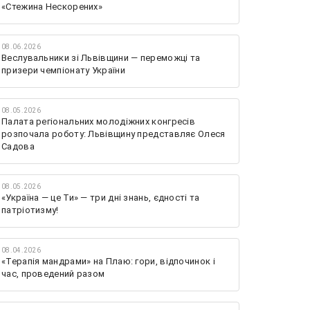
«Стежина Нескорених»
08.06.2026
Веслувальники зі Львівщини — переможці та
призери чемпіонату України
08.05.2026
Палата регіональних молодіжних конгресів
розпочала роботу: Львівщину представляє Олеся
Садова
08.05.2026
«Україна — це Ти» — три дні знань, єдності та
патріотизму!
08.04.2026
«Терапія мандрами» на Плаю: гори, відпочинок і
час, проведений разом