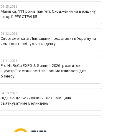
04.25.2026
Маківка: 111 років пам’яті. Сходження на вершину
історії. РЕЄСТРАЦІЯ
04.22.2026
Спортсменка зі Львівщини представить Україну на
чемпіонаті світу з черліденгу
04.21.2026
Pro HoReCa EXPO & Summit 2026: розвиток
індустрії гостинності та нові можливості для
бізнесу
04.08.2026
Від Гаю до Бойківщини: як Львівщина
святкуватиме Великдень