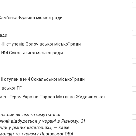
 Кам’янка-Бузької міської ради
Г
ради
-ІІІ ступенів Золочівської міської ради
в №4 Сокальської міської ради
ІІ ступенів №4 Сокальської міської ради
рівської ТГ
 імені Героя України Тараса Матвіїва Жидачівської
ільних ліг змагатимуться на
який відбудеться у червні в Рівному. Зі
ди у різних категоріях», — каже
молоді та туризму Львівської ОВА